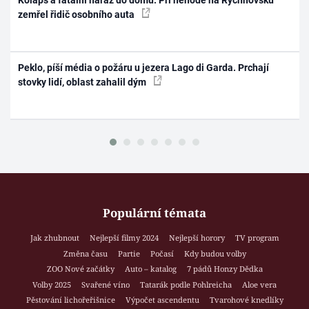
Kolaps a fatální náraz do domu. Při nehodě na Rychnovsku
zemřel řidič osobního auta
Peklo, píší média o požáru u jezera Lago di Garda. Prchají
stovky lidí, oblast zahalil dým
Populární témata
Jak zhubnout
Nejlepší filmy 2024
Nejlepší horory
TV program
Změna času
Partie
Počasí
Kdy budou volby
ZOO Nové začátky
Auto – katalog
7 pádů Honzy Dědka
Volby 2025
Svařené víno
Tatarák podle Pohlreicha
Aloe vera
Pěstování lichořeřišnice
Výpočet ascendentu
Tvarohové knedlíky