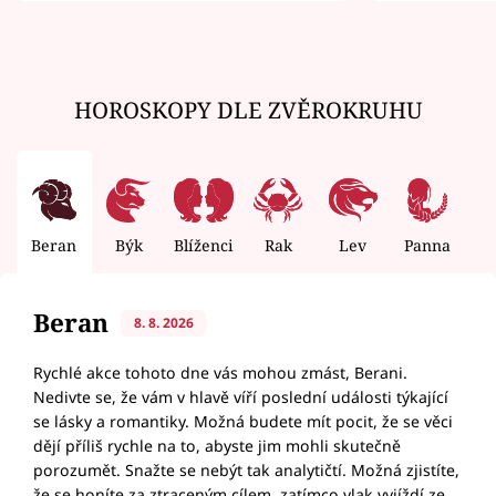
HOROSKOPY DLE ZVĚROKRUHU
Beran
Býk
Blíženci
Rak
Lev
Panna
V
Beran
8. 8. 2026
Rychlé akce tohoto dne vás mohou zmást, Berani.
Nedivte se, že vám v hlavě víří poslední události týkající
se lásky a romantiky. Možná budete mít pocit, že se věci
dějí příliš rychle na to, abyste jim mohli skutečně
porozumět. Snažte se nebýt tak analytičtí. Možná zjistíte,
že se honíte za ztraceným cílem, zatímco vlak vyjíždí ze