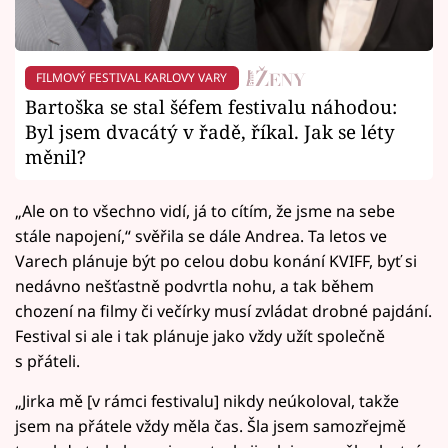
FILMOVÝ FESTIVAL KARLOVY VARY
Bartoška se stal šéfem festivalu náhodou:
Byl jsem dvacátý v řadě, říkal. Jak se léty
měnil?
„Ale on to všechno vidí, já to cítím, že jsme na sebe
stále napojení,“ svěřila se dále Andrea. Ta letos ve
Varech plánuje být po celou dobu konání KVIFF, byť si
nedávno nešťastně podvrtla nohu, a tak během
chození na filmy či večírky musí zvládat drobné pajdání.
Festival si ale i tak plánuje jako vždy užít společně
s přáteli.
„Jirka mě [v rámci festivalu] nikdy neúkoloval, takže
jsem na přátele vždy měla čas. Šla jsem samozřejmě