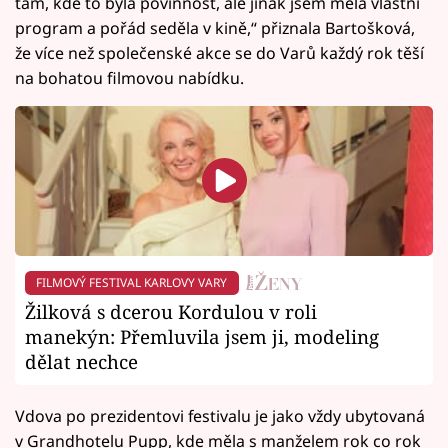
tam, kde to byla povinnost, ale jinak jsem měla vlastní
program a pořád seděla v kině,“ přiznala Bartošková,
že více než společenské akce se do Varů každý rok těší
na bohatou filmovou nabídku.
FILMOVÝ FESTIVAL KARLOVY VARY
Žilková s dcerou Kordulou v roli
manekýn: Přemluvila jsem ji, modeling
dělat nechce
Vdova po prezidentovi festivalu je jako vždy ubytovaná
v Grandhotelu Pupp, kde měla s manželem rok co rok