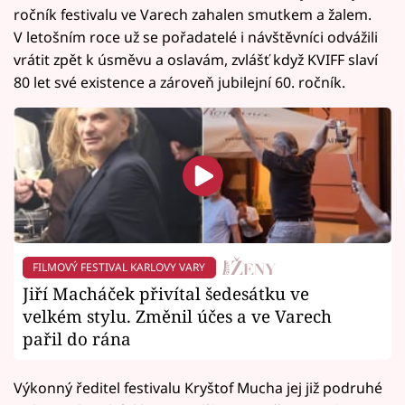
ročník festivalu ve Varech zahalen smutkem a žalem.
V letošním roce už se pořadatelé i návštěvníci odvážili
vrátit zpět k úsměvu a oslavám, zvlášť když KVIFF slaví
80 let své existence a zároveň jubilejní 60. ročník.
FILMOVÝ FESTIVAL KARLOVY VARY
Jiří Macháček přivítal šedesátku ve
velkém stylu. Změnil účes a ve Varech
pařil do rána
Výkonný ředitel festivalu Kryštof Mucha jej již podruhé