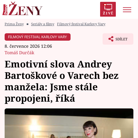
ŽIVĚ
Prima Ženy
■
Seriály a filmy
Filmový festival Karlovy Vary
Trendy:
Polabí
Inspekce
Prostřeno!
AYTO?
FILMOVÝ FESTIVAL KARLOVY VARY
SDÍLET
Módní alarm
Zrádci
Proměny
8. července 2026 12:06
Tomáš Durčák
Emotivní slova Andrey
Bartoškové o Varech bez
Témata
manžela: Jsme stále
Celebrity
propojeni, říká
Vztahy
Seriály