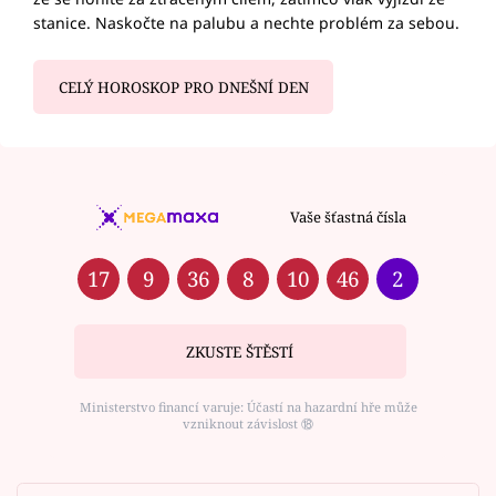
stanice. Naskočte na palubu a nechte problém za sebou.
CELÝ HOROSKOP PRO DNEŠNÍ DEN
Vaše šťastná čísla
17
9
36
8
10
46
2
ZKUSTE ŠTĚSTÍ
Ministerstvo financí varuje: Účastí na hazardní hře může
vzniknout závislost ⑱