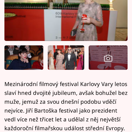
Horoskopy
Sledujte prima+
Filmový festival Karlovy Vary
Pořady
Mámy sobě
Přihlášení
Mezinárodní filmový festival Karlovy Vary letos
slaví hned dvojité jubileum, avšak bohužel bez
Sledujte nás
muže, jemuž za svou dnešní podobu vděčí
nejvíce. Jiří Bartoška festival jako prezident
vedl více než třicet let a udělal z něj největší
každoroční filmařskou událost střední Evropy.