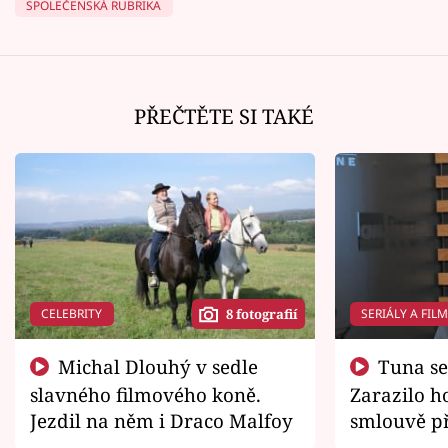
SPOLEČENSKÁ RUBRIKA
PŘEČTĚTE SI TAKÉ
CELEBRITY
SERIÁLY A FIL
8 fotografií
Michal Dlouhý v sedle
Tuna se chtěl vrátit domů.
slavného filmového koně.
Zarazilo ho
Jezdil na něm i Draco Malfoy
smlouvě př
zemřít