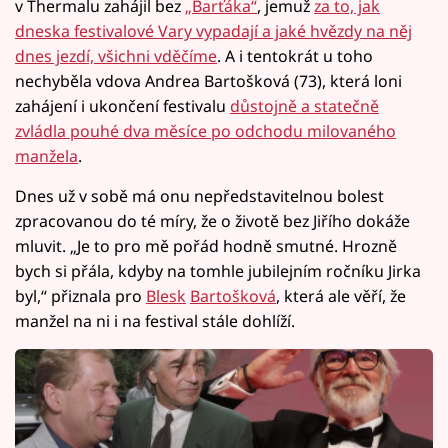
v Thermalu zahájil bez
„Barťáka“
, jemuž
za to, jak
dneska festivalové Vary vypadají a jaké hvězdy na něj
dnes jezdí, všichni vděčíme
. A i tentokrát u toho
nechyběla vdova Andrea Bartošková (73), která loni
zahájení i ukončení festivalu
důstojně a statečně
zvládla pouhé dva měsíce po odchodu milovaného
manžela
.
Dnes už v sobě má onu nepředstavitelnou bolest
zpracovanou do té míry, že o životě bez Jiřího dokáže
mluvit. „Je to pro mě pořád hodně smutné. Hrozně
bych si přála, kdyby na tomhle jubilejním ročníku Jirka
byl,“ přiznala pro
Blesk
Bartošková
, která ale věří, že
manžel na ni i na festival stále dohlíží.