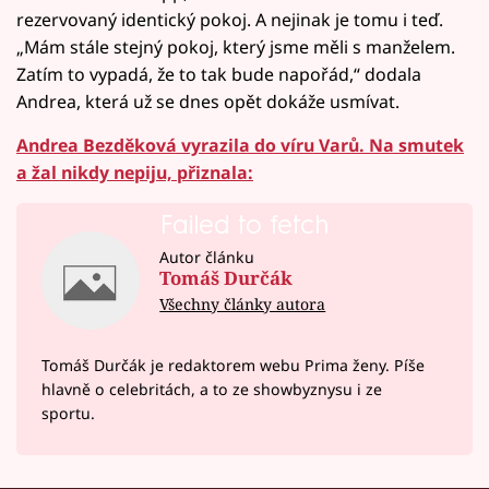
rezervovaný identický pokoj. A nejinak je tomu i teď.
„Mám stále stejný pokoj, který jsme měli s manželem.
Zatím to vypadá, že to tak bude napořád,“ dodala
Andrea, která už se dnes opět dokáže usmívat.
Andrea Bezděková vyrazila do víru Varů. Na smutek
a žal nikdy nepiju, přiznala:
Failed to fetch
Autor článku
Tomáš Durčák
Všechny články autora
Tomáš Durčák je redaktorem webu Prima ženy. Píše
hlavně o celebritách, a to ze showbyznysu i ze
sportu.