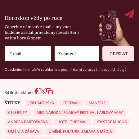
Horoskop vždy po ruce
Zanechte nám váš e-mail a my vám
budeme zasílat pravidelný newsletter s
vaším horoskopem.
ODESLAT
Odesláním formuláře souhlasíte s
podmínkami zpracování osobních údajů
Sdílejte článek
ŠTÍTKY
JIŘÍ BARTOŠKA
FESTIVAL
MANŽELÉ
CELEBRITY
MEZINÁRODNÍ FILMOVÝ FESTIVAL KARLOVY VARY
ANDREA BARTOŠKOVÁ
HOTEL THERMAL
KRYŠTOF MUCHA
UMĚNÍ A ZÁBAVA
UMĚNÍ, KULTURA, ZÁBAVA A MÉDIA