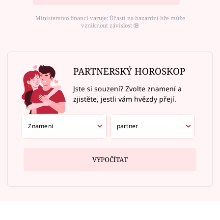
Ministerstvo financí varuje: Účastí na hazardní hře může
vzniknout závislost ⑱
PARTNERSKÝ HOROSKOP
Jste si souzení? Zvolte znamení a
zjistěte, jestli vám hvězdy přejí.
VYPOČÍTAT