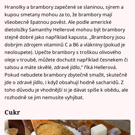
Hranolky a brambory zapečené se slaninou, sýrem a
kupou smetany mohou za to, že brambory mají
všeobecně špatnou pověst. Ale podle americké
dietoložky Samanthy Hellerové mohou být brambory
stejně dobré jako například kapusta. „Brambory jsou
dobrým zdrojem vitaminů C a B6 a vlákniny (pokud je
neoloupete). Upečte brambory s troškou olivového
oleje v troubě, můžete dochutit například česnekem či
salsou a máte skvělé, zdravé jídlo,“ říká Hellerová.
Pokud nebudete brambory zbytečně smažit, skutečně
jde o zdravé jídlo, i když obsahují hodně sacharidů. Z
toho důvodu je vhodnější si je dávat spíše k obědu, ale
rozhodně se jim nemusíte vyhýbat.
Cukr