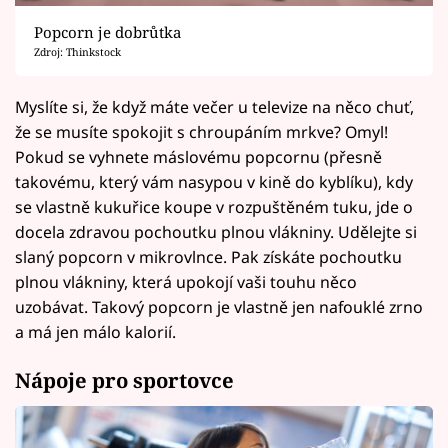
Popcorn je dobrůtka
Zdroj: Thinkstock
Myslíte si, že když máte večer u televize na něco chuť,
že se musíte spokojit s chroupáním mrkve? Omyl!
Pokud se vyhnete máslovému popcornu (přesně
takovému, který vám nasypou v kině do kyblíku), kdy
se vlastně kukuřice koupe v rozpuštěném tuku, jde o
docela zdravou pochoutku plnou vlákniny. Udělejte si
slaný popcorn v mikrovlnce. Pak získáte pochoutku
plnou vlákniny, která upokojí vaši touhu něco
uzobávat. Takový popcorn je vlastně jen nafouklé zrno
a má jen málo kalorií.
Nápoje pro sportovce