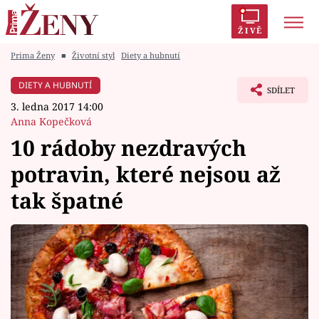
ŽIVĚ
Prima Ženy
■
Životní styl
Diety a hubnutí
Trendy:
Polabí
Inspekce
Prostřeno!
AYTO?
DIETY A HUBNUTÍ
SDÍLET
Módní alarm
Zrádci
Proměny
3. ledna 2017 14:00
Anna Kopečková
10 rádoby nezdravých
potravin, které nejsou až
Témata
tak špatné
Celebrity
Vztahy
Seriály