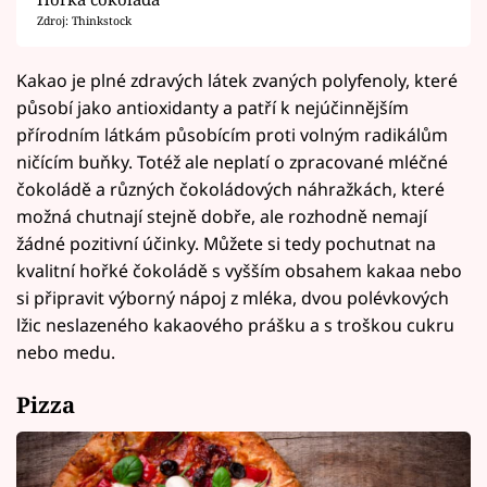
Zdroj: Thinkstock
Kakao je plné zdravých látek zvaných polyfenoly, které
působí jako antioxidanty a patří k nejúčinnějším
přírodním látkám působícím proti volným radikálům
ničícím buňky. Totéž ale neplatí o zpracované mléčné
čokoládě a různých čokoládových náhražkách, které
možná chutnají stejně dobře, ale rozhodně nemají
žádné pozitivní účinky. Můžete si tedy pochutnat na
kvalitní hořké čokoládě s vyšším obsahem kakaa nebo
si připravit výborný nápoj z mléka, dvou polévkových
lžic neslazeného kakaového prášku a s troškou cukru
nebo medu.
Pizza