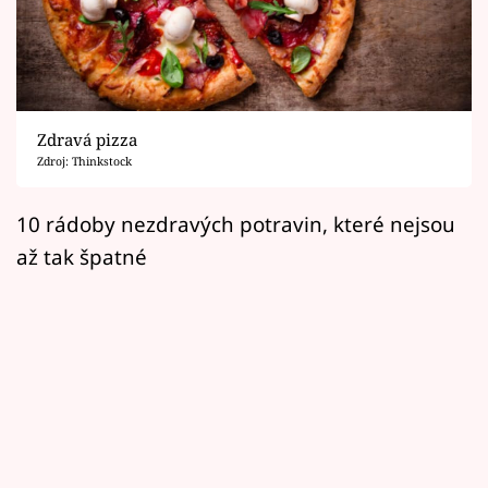
Horoskopy
Sledujte prima+
Filmový festival Karlovy Vary
Zdravá pizza
Pořady
Zdroj: Thinkstock
Mámy sobě
10 rádoby nezdravých potravin, které nejsou
až tak špatné
Přihlášení
Sledujte nás