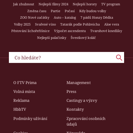
Jak zhubnout
Nejlepší filmy 2024
Nejlepší horory
TV program
Změna času
Partie
Počasí
Kdy budou volby
ZOO Nové začátky
Auto – katalog
7 pádů Honzy Dědka
Volby 2025
Svařené víno
Tatarák podle Pohlreicha
Aloe vera
Pěstování lichořeřišnice
Výpočet ascendentu
Tvarohové knedlíky
Nejlepší palačinky
Švestkový koláč
O FTV Prima
Management
Volná místa
Press
Reklama
Castingy a výzvy
HbbTV
Kontakty
Podmínky užívání
Zpracování osobních
údajů
Cookies
Nápověda