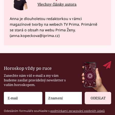
Všechny články autora
Anna je dlouholetou redaktorkou v rámci
magazínové tvorby na webech TV Prima. Primárně
se stará o obsah na webu Prima Ženy.
(anna.kopeckova@iprima.cz)
Horoskop vždy po ruce
Zanechte nám váš e-mail a my vám
budeme zasílat pravidelný newsletter s
vaším horoskopem.
ODESLAT
Odesláním formuláře souhlasíte s
podmínkami zpracování osobních údajů