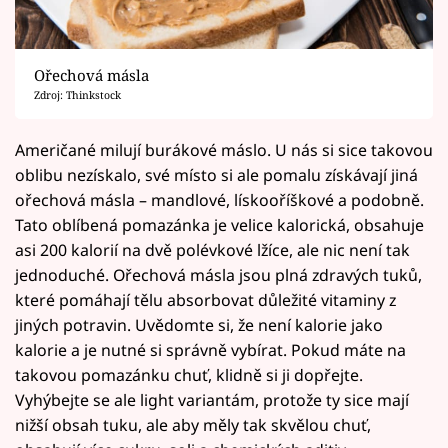
Ořechová másla
Zdroj: Thinkstock
Američané milují burákové máslo. U nás si sice takovou
oblibu nezískalo, své místo si ale pomalu získávají jiná
ořechová másla – mandlové, lískooříškové a podobně.
Tato oblíbená pomazánka je velice kalorická, obsahuje
asi 200 kalorií na dvě polévkové lžíce, ale nic není tak
jednoduché. Ořechová másla jsou plná zdravých tuků,
které pomáhají tělu absorbovat důležité vitaminy z
jiných potravin. Uvědomte si, že není kalorie jako
kalorie a je nutné si správně vybírat. Pokud máte na
takovou pomazánku chuť, klidně si ji dopřejte.
Vyhýbejte se ale light variantám, protože ty sice mají
nižší obsah tuku, ale aby měly tak skvělou chuť,