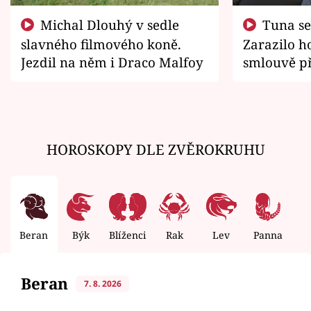
Michal Dlouhý v sedle
Tuna se chtěl vrátit domů.
slavného filmového koně.
Zarazilo ho
Jezdil na něm i Draco Malfoy
smlouvě př
zemřít
HOROSKOPY DLE ZVĚROKRUHU
Beran
Býk
Blíženci
Rak
Lev
Panna
V
Beran
7. 8. 2026