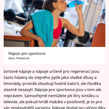
Nápoje pro sportovce
Zdroj: Thinkstock
Iontové nápoje a nápoje určené pro regeneraci jsou
často házeny do stejného pytle jako sladké džusy a
limonády, protože obsahují hodně kalorií, ale člověka
vlastně nezasytí. Nápoje pro sportovce jsou v tom ale
neprávem. Samozřejmě nemůžete pít litry ionťáku u
televize, ale pokud tvrdě makáte v posilovně, je to pro
vás nejvhodnější varianta. Nápoje dodají po cvičení díky