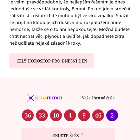
Je velmi pravděpodobné, že nejlepším řešením je dnes
jednoduše se vzdát kontroly, Berani. Pokud jde o srdeční
záležitosti, ostatní lidé mohou být ve víru zmatku. Snažit
se přijít na kloub jejich duševnímu rozpoložení bude
nemožné, takže se o to ani nepokoušejte. Možná budete
chtít nechat věci plynout a uvidíte, jak dopadnete zítra,
než uděláte nějaké zásadní kroky.
CELÝ HOROSKOP PRO DNEŠNÍ DEN
Vaše šťastná čísla
36
33
10
4
9
46
2
ZKUSTE ŠTĚSTÍ