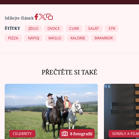
Sdílejte článek
ŠTÍTKY
JÍDLO
OVOCE
CUKR
SALÁT
SÝR
PIZZA
NÁPOJ
MÁSLO
KALORIE
BRAMBOR
PŘEČTĚTE SI TAKÉ
CELEBRITY
SERIÁLY A FIL
8 fotografií