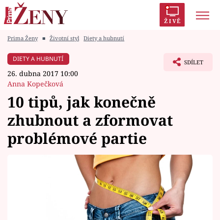
ŽIVĚ
Prima Ženy
■
Životní styl
Diety a hubnutí
Trendy:
Polabí
Inspekce
Prostřeno!
AYTO?
DIETY A HUBNUTÍ
SDÍLET
Módní alarm
Zrádci
Proměny
26. dubna 2017 10:00
Anna Kopečková
10 tipů, jak konečně
zhubnout a zformovat
Témata
problémové partie
Celebrity
Vztahy
Seriály