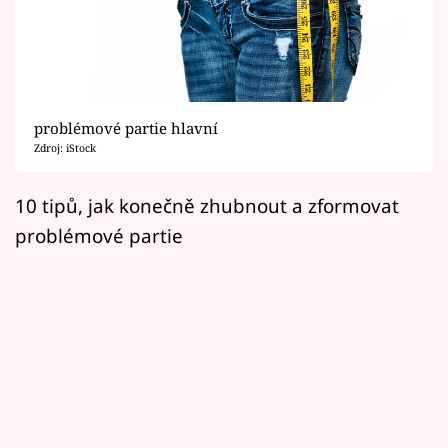
Horoskopy
Sledujte prima+
Filmový festival Karlovy Vary
problémové partie hlavní
Pořady
Zdroj: iStock
Mámy sobě
10 tipů, jak konečně zhubnout a zformovat
problémové partie
Přihlášení
Sledujte nás