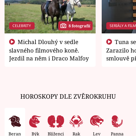
CELEBRITY
SERIÁLY A FIL
8 fotografií
Michal Dlouhý v sedle
Tuna se chtěl vrátit domů.
slavného filmového koně.
Zarazilo ho
Jezdil na něm i Draco Malfoy
smlouvě př
zemřít
HOROSKOPY DLE ZVĚROKRUHU
Beran
Býk
Blíženci
Rak
Lev
Panna
V