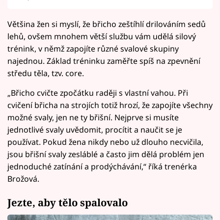
Většina žen si myslí, že břicho zeštíhlí drilováním sedů
lehů, ovšem mnohem větší službu vám udělá silový
trénink, v němž zapojíte různé svalové skupiny
najednou. Základ tréninku zaměřte spíš na zpevnění
středu těla, tzv. core.
„Břicho cvičte zpočátku raději s vlastní vahou. Při
cvičení břicha na strojích totiž hrozí, že zapojíte všechny
možné svaly, jen ne ty břišní. Nejprve si musíte
jednotlivé svaly uvědomit, procítit a naučit se je
používat. Pokud žena nikdy nebo už dlouho necvičila,
jsou břišní svaly zesláblé a často jim dělá problém jen
jednoduché zatínání a prodýchávání,“ říká trenérka
Brožová.
Jezte, aby tělo spalovalo