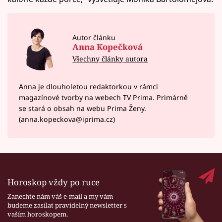
Autor článku
Anna Kopečková
Všechny články autora
Anna je dlouholetou redaktorkou v rámci
magazínové tvorby na webech TV Prima. Primárně
se stará o obsah na webu Prima Ženy.
(anna.kopeckova@iprima.cz)
Horoskop vždy po ruce
Zanechte nám váš e-mail a my vám
budeme zasílat pravidelný newsletter s
vaším horoskopem.