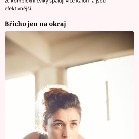
že komplexní cviky spalují více kalorií a jsou
efektivnější.
Břicho jen na okraj