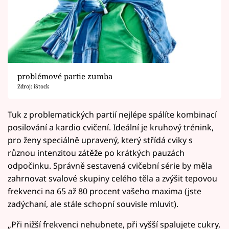
problémové partie zumba
Zdroj: iStock
Tuk z problematických partií nejlépe spálíte kombinací
posilování a kardio cvičení. Ideální je kruhový trénink,
pro ženy speciálně upravený, který střídá cviky s
různou intenzitou zátěže po krátkých pauzách
odpočinku. Správně sestavená cvičební série by měla
zahrnovat svalové skupiny celého těla a zvýšit tepovou
frekvenci na 65 až 80 procent vašeho maxima (jste
zadýchaní, ale stále schopní souvisle mluvit).
„Při nižší frekvenci nehubnete, při vyšší spalujete cukry,