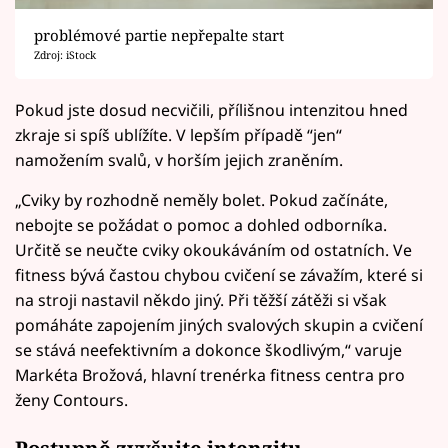
problémové partie nepřepalte start
Zdroj: iStock
Pokud jste dosud necvičili, přílišnou intenzitou hned
zkraje si spíš ublížíte. V lepším případě “jen“
namožením svalů, v horším jejich zraněním.
„Cviky by rozhodně neměly bolet. Pokud začínáte,
nebojte se požádat o pomoc a dohled odborníka.
Určitě se neučte cviky okoukáváním od ostatních. Ve
fitness bývá častou chybou cvičení se závažím, které si
na stroji nastavil někdo jiný. Při těžší zátěži si však
pomáháte zapojením jiných svalových skupin a cvičení
se stává neefektivním a dokonce škodlivým,“ varuje
Markéta Brožová, hlavní trenérka fitness centra pro
ženy Contours.