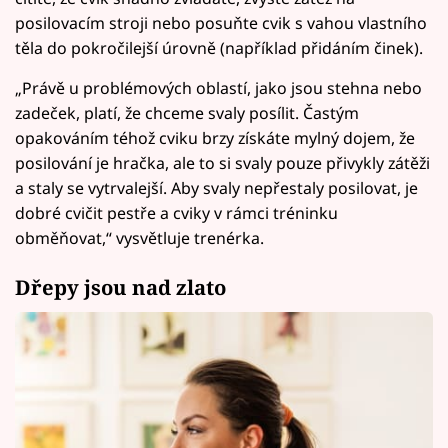
posilovacím stroji nebo posuňte cvik s vahou vlastního
těla do pokročilejší úrovně (například přidáním činek).
„Právě u problémových oblastí, jako jsou stehna nebo
zadeček, platí, že chceme svaly posílit. Častým
opakováním téhož cviku brzy získáte mylný dojem, že
posilování je hračka, ale to si svaly pouze přivykly zátěži
a staly se vytrvalejší. Aby svaly nepřestaly posilovat, je
dobré cvičit pestře a cviky v rámci tréninku
obměňovat,“ vysvětluje trenérka.
Dřepy jsou nad zlato