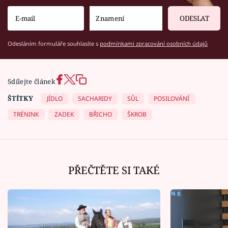
ODESLAT
Odesláním formuláře souhlasíte s
podmínkami zpracování osobních údajů
Sdílejte článek
ŠTÍTKY
JÍDLO
SACHARIDY
SŮL
POSILOVÁNÍ
TRÉNINK
ZADEK
BŘICHO
ŠKROB
PŘEČTĚTE SI TAKÉ