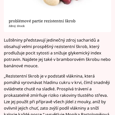
problémové partie rezistentní škrob
Zdroj: iStock
Luštěniny představují jedinečný zdroj sacharidů a
obsahují velmi prospěšný rezistentní škrob, který
prodlužuje pocit sytosti a snižuje glykemický index
potravin. Najdete jej také v bramborovém škrobu nebo
banánové mouce.
„Rezistentní škrob je v podstatě vláknina, která
pomáhá vyrovnávat hladinu cukru v krvi, čímž snadněji
ovládnete chutě na sladké. Prospívá trávení a
prokazatelně zmírňuje riziko rakoviny tlustého střeva.
Lze jej použít při přípravě všech jídel z mouky, aniž by
ovlivnil jejich chuť, zato zvýší podíl vlákniny a sníží
kalorie každé porce,“ vysvětluje Monika Bartolomějová.