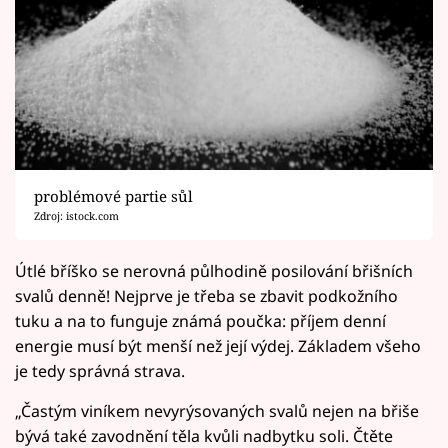
problémové partie sůl
Zdroj: istock.com
Útlé bříško se nerovná půlhodině posilování břišních
svalů denně! Nejprve je třeba se zbavit podkožního
tuku a na to funguje známá poučka: příjem denní
energie musí být menší než její výdej. Základem všeho
je tedy správná strava.
„Častým viníkem nevyrýsovaných svalů nejen na břiše
bývá také zavodnění těla kvůli nadbytku soli. Čtěte