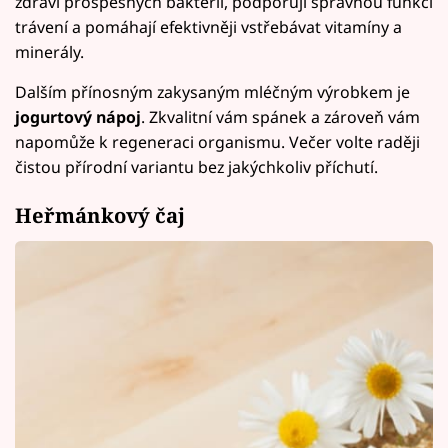
zdraví prospěšných bakterií, podporují správnou funkci
trávení a pomáhají efektivněji vstřebávat vitamíny a
minerály.
Dalším přínosným zakysaným mléčným výrobkem je
jogurtový nápoj
. Zkvalitní vám spánek a zároveň vám
napomůže k regeneraci organismu. Večer volte raději
čistou přírodní variantu bez jakýchkoliv příchutí.
Heřmánkový čaj