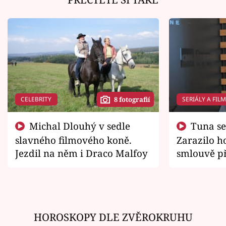
CELEBRITY
SERIÁLY A FIL
8 fotografií
Michal Dlouhý v sedle
Tuna se chtěl vrátit domů.
slavného filmového koně.
Zarazilo ho
Jezdil na něm i Draco Malfoy
smlouvě př
zemřít
HOROSKOPY DLE ZVĚROKRUHU