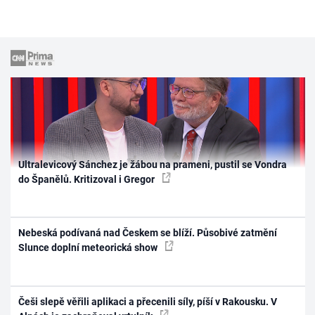
Ultralevicový Sánchez je žábou na prameni, pustil se Vondra
do Španělů. Kritizoval i Gregor
Nebeská podívaná nad Českem se blíží. Působivé zatmění
Slunce doplní meteorická show
Češi slepě věřili aplikaci a přecenili síly, píší v Rakousku. V