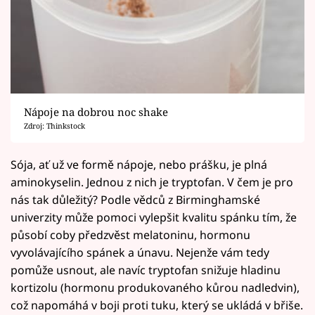
Nápoje na dobrou noc shake
Zdroj: Thinkstock
Sója, ať už ve formě nápoje, nebo prášku, je plná
aminokyselin. Jednou z nich je tryptofan. V čem je pro
nás tak důležitý? Podle vědců z Birminghamské
univerzity může pomoci vylepšit kvalitu spánku tím, že
působí coby předzvěst melatoninu, hormonu
vyvolávajícího spánek a únavu. Nejenže vám tedy
pomůže usnout, ale navíc tryptofan snižuje hladinu
kortizolu (hormonu produkovaného kůrou nadledvin),
což napomáhá v boji proti tuku, který se ukládá v břiše.