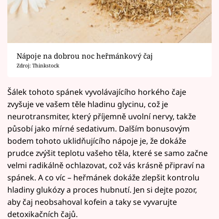
Nápoje na dobrou noc heřmánkový čaj
Zdroj: Thinkstock
Šálek tohoto spánek vyvolávajícího horkého čaje
zvyšuje ve vašem těle hladinu glycinu, což je
neurotransmiter, který příjemně uvolní nervy, takže
působí jako mírné sedativum. Dalším bonusovým
bodem tohoto uklidňujícího nápoje je, že dokáže
prudce zvýšit teplotu vašeho těla, které se samo začne
velmi radikálně ochlazovat, což vás krásně připraví na
spánek. A co víc – heřmánek dokáže zlepšit kontrolu
hladiny glukózy a proces hubnutí. Jen si dejte pozor,
aby čaj neobsahoval kofein a taky se vyvarujte
detoxikačních čajů.