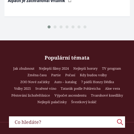
Alpách je zachraňoval vrtulník
Populární témata
Jak zhubnout
Nejlepší filmy 2024
Nejlepší horory
TV program
Změna času
Partie
Počasí
Kdy budou volby
ZOO Nové začátky
Auto – katalog
7 pádů Honzy Dědka
Volby 2025
Svařené víno
Tatarák podle Pohlreicha
Aloe vera
Pěstování lichořeřišnice
Výpočet ascendentu
Tvarohové knedlíky
Nejlepší palačinky
Švestkový koláč