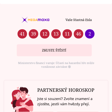
Vaše šťastná čísla
41
39
12
13
11
46
2
ZKUSTE ŠTĚSTÍ
Ministerstvo financí varuje: Účastí na hazardní hře může
vzniknout závislost ⑱
PARTNERSKÝ HOROSKOP
Jste si souzení? Zvolte znamení a
zjistěte, jestli vám hvězdy přejí.