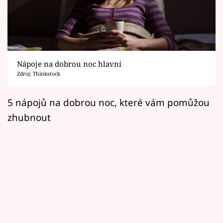
Horoskopy
Sledujte prima+
Filmový festival Karlovy Vary
Nápoje na dobrou noc hlavní
Pořady
Zdroj: Thinkstock
Mámy sobě
5 nápojů na dobrou noc, které vám pomůžou
zhubnout
Přihlášení
Sledujte nás