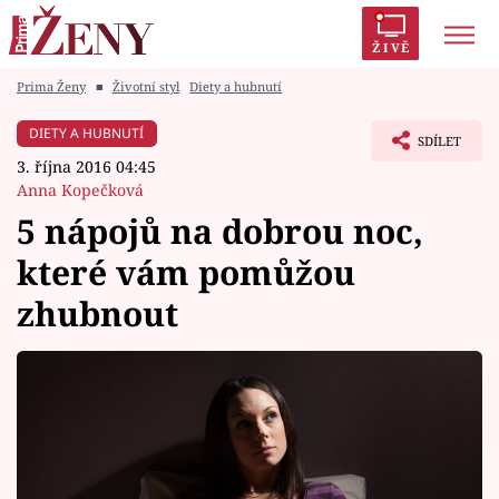
ŽIVĚ
Prima Ženy
■
Životní styl
Diety a hubnutí
Trendy:
Polabí
Inspekce
Prostřeno!
AYTO?
DIETY A HUBNUTÍ
SDÍLET
Módní alarm
Zrádci
Proměny
3. října 2016 04:45
Anna Kopečková
5 nápojů na dobrou noc,
které vám pomůžou
Témata
zhubnout
Celebrity
Vztahy
Seriály