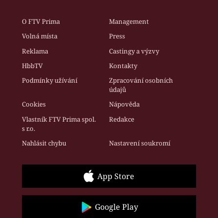
O FTV Prima
Management
Volná místa
Press
Reklama
Castingy a výzvy
HbbTV
Kontakty
Podmínky užívání
Zpracování osobních
údajů
Cookies
Nápověda
Vlastník FTV Prima spol.
Redakce
s r.o.
Nahlásit chybu
Nastavení soukromí
App Store
Google Play