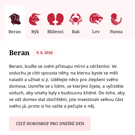
Beran
Býk
Blíženci
Rak
Lev
Panna
V
Beran
9. 8. 2026
Berani, buďte ve svém přístupu mírní a zdrženliví. Ve
vzduchu je cítit spousta něhy, na kterou byste se měli
naladit a užívat si ji. Udělejte něco pro zlepšení svého
domova. Usmiřte se s lidmi, se kterými žijete, a vyčistěte
vzduch, aby vztahy byly v budoucnu klidné. Do toho, aby
se váš domov stal útočištěm, jste investovali velkou část
svého já, proto si ho važte a pečujte o něj.
CELÝ HOROSKOP PRO DNEŠNÍ DEN