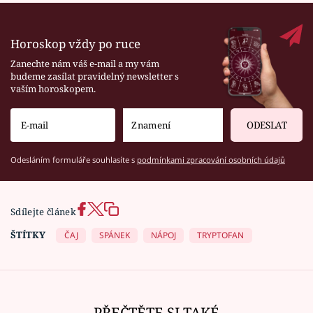
Horoskop vždy po ruce
Zanechte nám váš e-mail a my vám
budeme zasílat pravidelný newsletter s
vaším horoskopem.
ODESLAT
Odesláním formuláře souhlasíte s
podmínkami zpracování osobních údajů
Sdílejte článek
ŠTÍTKY
ČAJ
SPÁNEK
NÁPOJ
TRYPTOFAN
PŘEČTĚTE SI TAKÉ