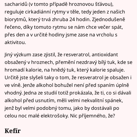
sacharidů (v tomto případě hroznovou šťávou),
reguluje cirkadiánní rytmy v těle, tedy jeden z našich
biorytmů, který trvá zhruba 24 hodin. Zjednodušeně
řečeno, díky tomuto rytmu se nám chce večer spát,
přes den a v určité hodiny jsme zase na vrcholu s
aktivitou.
Jiný výzkum zase zjistil, že resveratrol, antioxidant
obsažený v hroznech, přemění nezdravý bílý tuk, kde se
hromadí kalorie, na hnědý tuk, který kalorie spaluje.
Určitě jste slyšeli taky o tom, že resveratrol je obsažen i
ve víně. Jenže alkohol bohužel není před spaním úplně
vhodný. Jedna ze studií totiž prokázala, že ti, co si dávali
alkohol před usnutím, měli velmi nekvalitní spánek,
jenž byl velmi podobný tomu, jako by dostávali po
celou noc malé elektrošoky. Nic příjemného, že?
Kefír