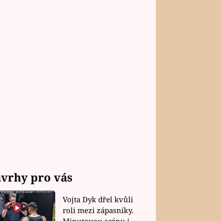
vrhy pro vás
Vojta Dyk dřel kvůli
roli mezi zápasníky.
Minutovou scénu jel