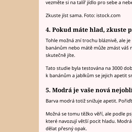
vezměte si na talíř jídlo pro sebe a nebe
Zkuste jíst sama. Foto: istock.com
4. Pokud máte hlad, zkuste
Tohle možná zní trochu bláznivě, ale je
banánům nebo mátě může zmást váš moz
skutečně jíte.
Tato studie byla testována na 3000 dobr
k banánům a jablkům se jejich apetit sní
5. Modrá je vaše nová nejobl
Barva modrá totiž snižuje apetit. Pořiď
Možná se tomu těžko věří, ale podle ps
které navozují větší pocit hladu. Modr
dělat přesný opak.