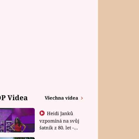
P Videa
Všechna videa
Heidi Janků
vzpomíná na svůj
šatník z 80. let -
Shopaholičky