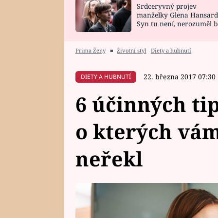
Srdceryvný projev
SNÁŘ
CELEBRITY
manželky Glena Hansard
Syn tu není, nerozuměl b
HOROSKOP NA
VAŘENÍ
tomu, vysvětlila
ROK 2023
Prima Ženy
■
Životní styl
Diety a hubnutí
22. března 2017 07:30
DIETY A HUBNUTÍ
6 účinných ti
o kterých vám
neřekl