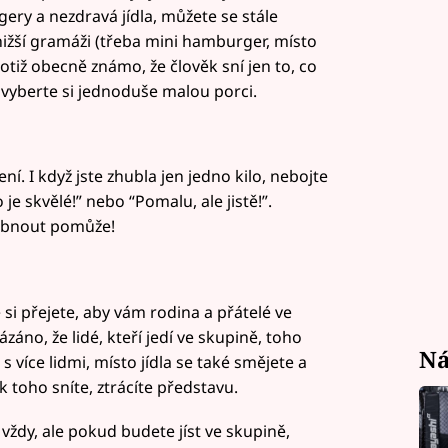
gery a nezdravá jídla, můžete se stále
ejnižší gramáži (třeba mini hamburger, místo
 totiž obecně známo, že člověk sní jen to, co
– vyberte si jednoduše malou porci.
ní. I když jste zhubla jen jedno kilo, nebojte
o je skvělé!” nebo “Pomalu, ale jistě!”.
hubnout pomůže!
 si přejete, aby vám rodina a přátelé ve
áno, že lidé, kteří jedí ve skupině, toho
Ná
 s více lidmi, místo jídla se také smějete a
k toho sníte, ztrácíte představu.
vždy, ale pokud budete jíst ve skupině,