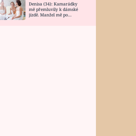
Denisa (34): Kamarádky
mě přemluvily k dámské
jízdě. Manžel mě po
návratu zaskočil