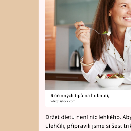
6 účinných tipů na hubnutí,
Zdroj: istock.com
Držet dietu není nic lehkého. A
ulehčili, připravili jsme si šest 