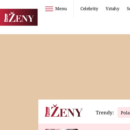
Menu
Celebrity
Vztahy
S
Seriály
Životní styl
ZOO
DIETY A HUBNUTÍ
PROSTŘENO!
CESTOVÁNÍ A
DOVOLENÁ
DUCH
ZDRAVÍ
Trendy:
Pola
Horoskopy
Video
ASTROČLÁNKY
SERIÁLY