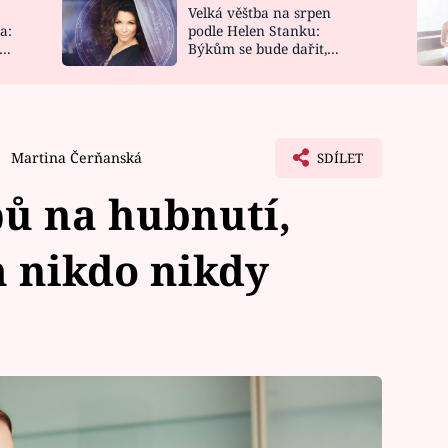
Velká věštba na srpen
NOVINKY
ZAHRADA
a:
podle Helen Stanku:
y
Býkům se bude dařit,
VIDEORECEPTY
DESIGN
Vodnáře čeká jízda
Martina Čerňanská
SDÍLET
pů na hubnutí,
 nikdo nikdy