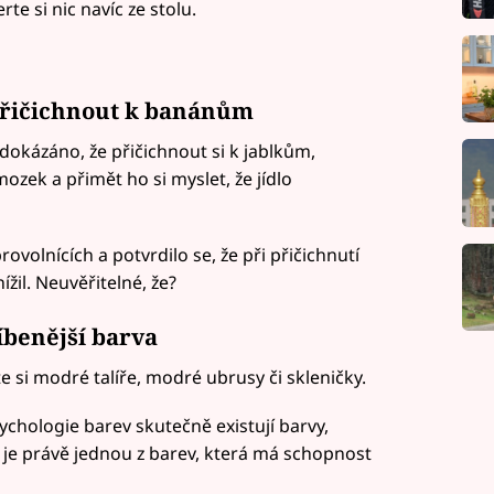
rte si nic navíc ze stolu.
 přičichnout k banánům
 dokázáno, že přičichnout si k jablkům,
ek a přimět ho si myslet, že jídlo
ovolnících a potvrdilo se, že při přičichnutí
žil. Neuvěřitelné, že?
íbenější barva
te si modré talíře, modré ubrusy či skleničky.
ychologie barev skutečně existují barvy,
á je právě jednou z barev, která má schopnost