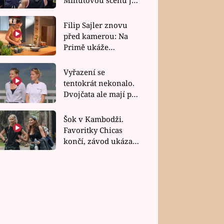
bez dubla
Filip Sajler znovu
před kamerou: Na
Primě ukáže
poctivou kuchyni i
rychlé recepty
Vyřazení se
tentokrát nekonalo.
Dvojčata ale mají po
uzavření třetí etapy
závodu nůž na krku
Šok v Kambodži.
Favoritky Chicas
končí, závod ukázal
svou nejtvrdší tvář