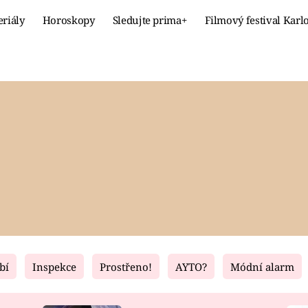
eriály
Horoskopy
Sledujte prima+
Filmový festival Karl
Celebrity
Recept
MÓDA A KRÁSA
HLAVNÍ JÍ
VZTAHY A SEX
SLADKÉ
PRIMA MAMINKA
ZDRAVÉ
bí
Inspekce
Prostřeno!
AYTO?
Módní alarm
Fresh
Living
RECEPTY
BYDLENÍ