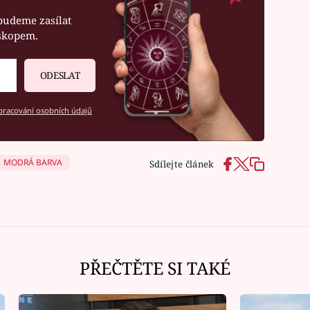
budeme zasílat
oskopem.
ODESLAT
racování osobních údajů
MODRÁ BARVA
Sdílejte článek
PŘEČTĚTE SI TAKÉ