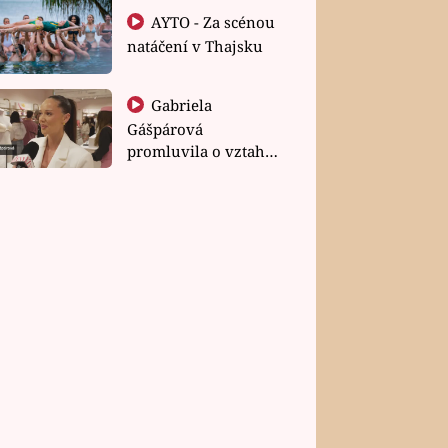
AYTO - Za scénou
natáčení v Thajsku
Gabriela
Gášpárová
promluvila o vztahu
a zakládání rodiny