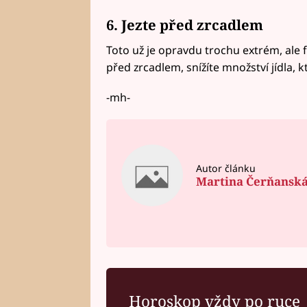
6. Jezte před zrcadlem
Toto už je opravdu trochu extrém, ale 
před zrcadlem, snížíte množství jídla, kt
-mh-
Autor článku
Martina Čerňansk
Horoskop vždy po ruce