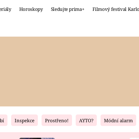
eriály
Horoskopy
Sledujte prima+
Filmový festival Karl
Celebrity
Recept
MÓDA A KRÁSA
HLAVNÍ JÍ
VZTAHY A SEX
SLADKÉ
PRIMA MAMINKA
ZDRAVÉ
bí
Inspekce
Prostřeno!
AYTO?
Módní alarm
Fresh
Living
RECEPTY
BYDLENÍ