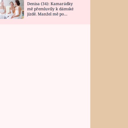
Denisa (34): Kamarádky
mě přemluvily k dámské
jízdě. Manžel mě po
návratu zaskočil