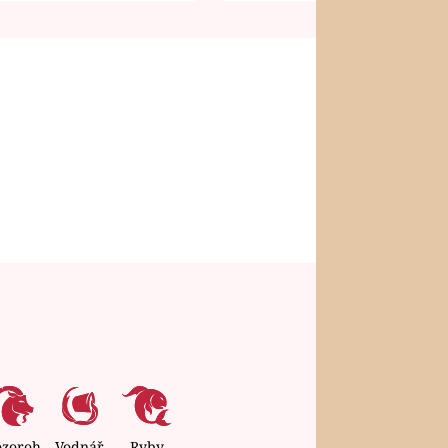
ozoroh
Vodnář
Ryby