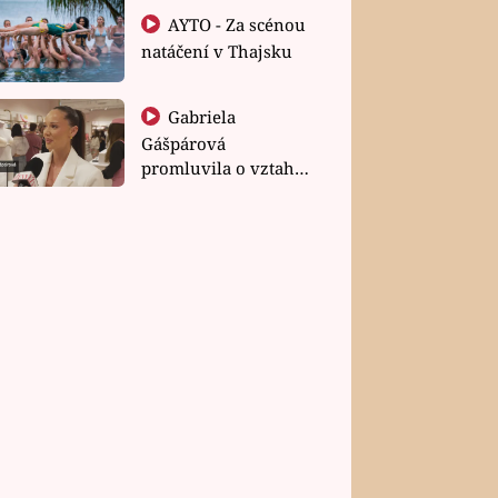
AYTO - Za scénou
natáčení v Thajsku
Gabriela
Gášpárová
promluvila o vztahu
a zakládání rodiny