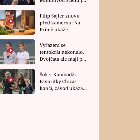
bez dubla
Filip Sajler znovu
před kamerou: Na
Primě ukáže
poctivou kuchyni i
rychlé recepty
Vyřazení se
tentokrát nekonalo.
Dvojčata ale mají po
uzavření třetí etapy
závodu nůž na krku
Šok v Kambodži.
Favoritky Chicas
končí, závod ukázal
svou nejtvrdší tvář