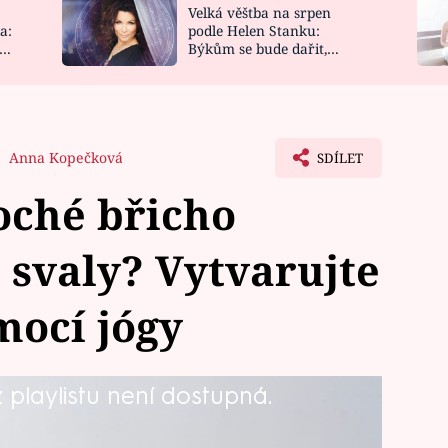
Velká věštba na srpen
NOVINKY
ZAHRADA
a:
podle Helen Stanku:
y
Býkům se bude dařit,
VIDEORECEPTY
DESIGN
Vodnáře čeká jízda
Anna Kopečková
SDÍLET
oché břicho
é svaly? Vytvarujte
mocí jógy
playlistu není dostupná.
stavu a zpevnit vaše svaly,
ačí totiž pravidelně cvičit jógu.