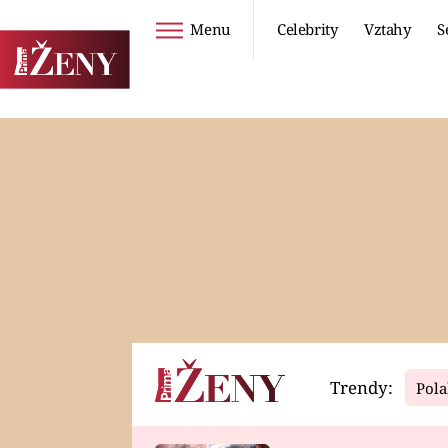
Menu
Celebrity
Vztahy
S
Seriály
Životní styl
ZOO
DIETY A HUBNUTÍ
PROSTŘENO!
CESTOVÁNÍ A
DOVOLENÁ
DUCH
ZDRAVÍ
Trendy:
Pola
Horoskopy
Video
ASTROČLÁNKY
SERIÁLY