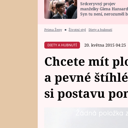
Srdceryvný projev
SNÁŘ
CELEBRITY
manželky Glena Hansard
Syn tu není, nerozuměl b
HOROSKOP NA
VAŘENÍ
tomu, vysvětlila
ROK 2023
Prima Ženy
■
Životní styl
Diety a hubnutí
20. května 2015 04:25
DIETY A HUBNUTÍ
Chcete mít pl
a pevné štíhl
si postavu po
Žádná položka z 
Pokud chcete hezky vytvarovat po
nemusíte se trápit v posilovně, st