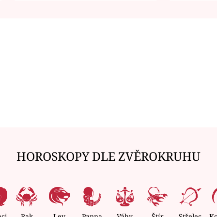
HOROSKOPY DLE ZVĚROKRUHU
nci
Rak
Lev
Panna
Váhy
Štír
Střelec
K