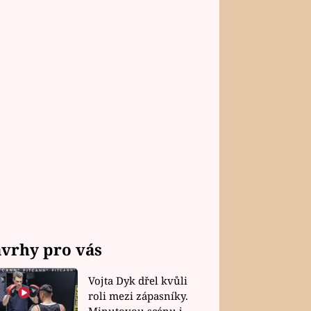
vrhy pro vás
Vojta Dyk dřel kvůli
roli mezi zápasníky.
Minutovou scénu jel