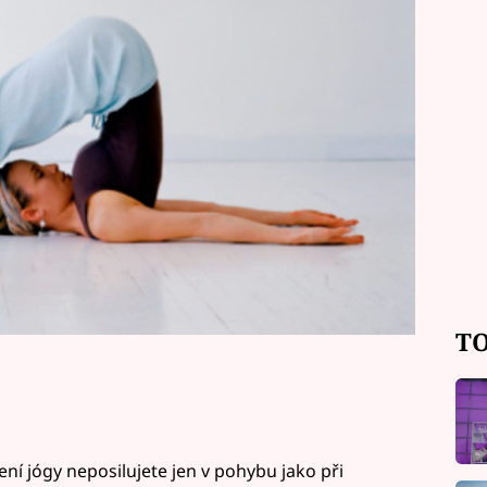
em je velmi zdravé a zároveň
s váhou vlastního těla.
TO
čení jógy neposilujete jen v pohybu jako při