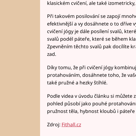
klasickém cvičení, ale také izometricky, 
Při takovém posilování se zapojí mnohe
efektivnější a vy dosáhnete o to dřív
cvičení jógy je dále posílení svalů, kte
svalů podél páteře, které se během klas
Zpevněním těchto svalů pak docílíte krá
zad.
Díky tomu, že při cvičení jógy kombinuje
protahováním, dosáhnete toho, že vaše
také pružné a hezky štíhlé.
Podle videa v úvodu článku si můžete z
pohled působí jako pouhé protahován
pružnost těla, hybnost kloubů i páteř
Zdroj:
Fithall.cz