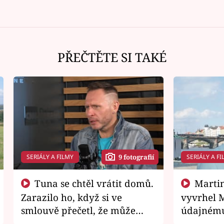
PŘEČTĚTE SI TAKÉ
SERIÁLY A FILMY
SERIÁLY A FI
9 fotografií
Tuna se chtěl vrátit domů.
Martin Písařík jako
Zarazilo ho, když si ve
vyvrhel 
smlouvě přečetl, že může
údajnému
zemřít
je v nemil