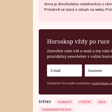
Anna je dlouholetou redaktorkou v rám
Primárně se stará o obsah na webu Pri
Horoskop vždy po ruce
Zanechte nám váš e-mail a my vám 
pravidelný newsletter s vaším hor
Odesláním formuláře souhlasíte s
podmínkami zp
ŠTÍTKY
HUBNUTÍ
CVIČENÍ
JÓGA
TVAROVÁNÍ POSTAVY