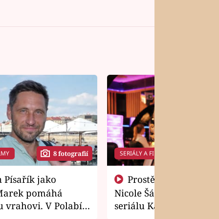
LMY
SERIÁLY A FILMY
8 fotografií
14 f
Prostě si o to řekla! Takhle
Marek pomáhá
Nicole Šáchová získala r
 vrahovi. V Polabí
seriálu Kamarádi
osti