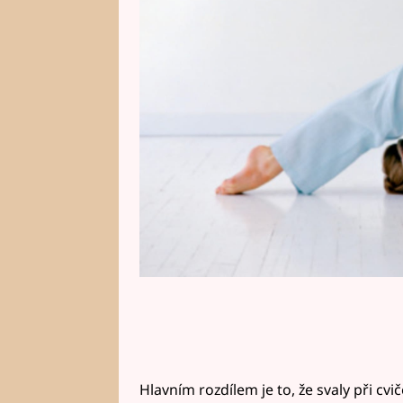
Formování postavy tímto způsob
přirozené, protože cvičíte pouze 
Hlavním rozdílem je to, že svaly při cvi