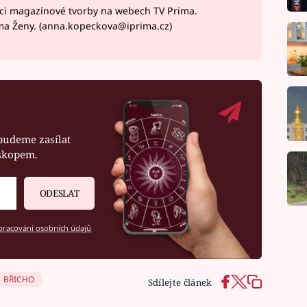
ci magazínové tvorby na webech TV Prima.
ma Ženy. (anna.kopeckova@iprima.cz)
budeme zasílat
oskopem.
ODESLAT
racování osobních údajů
BŘICHO
Sdílejte článek