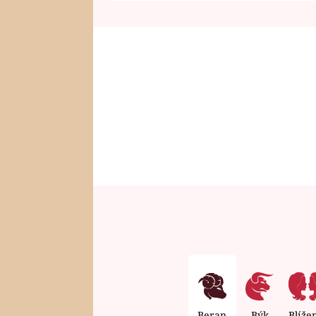
Beran
Býk
Blíže