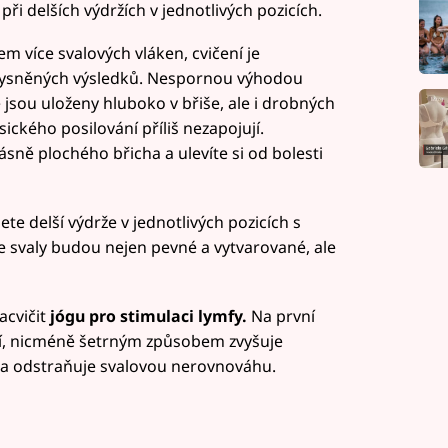
při delších výdržích v jednotlivých pozicích.
m více svalových vláken, cvičení je
e vysněných výsledků. Nespornou výhodou
ré jsou uloženy hluboko v břiše, ale i drobných
ického posilování příliš nezapojují.
sně plochého břicha a ulevíte si od bolesti
te delší výdrže v jednotlivých pozicích s
 svaly budou nejen pevné a vytvarované, ale
acvičit
jógu pro stimulaci lymfy.
Na první
í, nicméně šetrným způsobem zvyšuje
e a odstraňuje svalovou nerovnováhu.