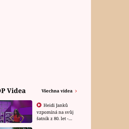
P Videa
Všechna videa
Heidi Janků
vzpomíná na svůj
šatník z 80. let -
Shopaholičky