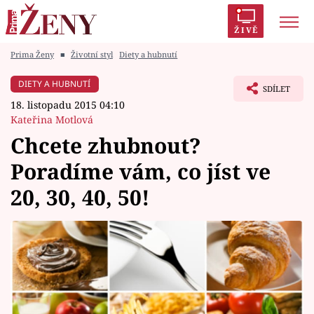
ŽIVĚ
Prima Ženy
■
Životní styl
Diety a hubnutí
Trendy:
Polabí
Inspekce
Prostřeno!
AYTO?
DIETY A HUBNUTÍ
SDÍLET
Módní alarm
Zrádci
Proměny
18. listopadu 2015 04:10
Kateřina Motlová
Chcete zhubnout?
Poradíme vám, co jíst ve
Témata
20, 30, 40, 50!
Celebrity
Vztahy
Seriály