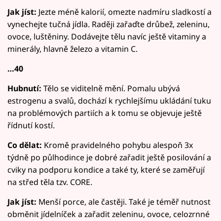
Jak jíst:
Jezte méně kalorií, omezte nadmíru sladkostí a
vynechejte tučná jídla. Raději zařaďte drůbež, zeleninu,
ovoce, luštěniny. Dodávejte tělu navíc ještě vitaminy a
minerály, hlavně železo a vitamin C.
…40
Hubnutí:
Tělo se viditelně mění. Pomalu ubývá
estrogenu a svalů, dochází k rychlejšímu ukládání tuku
na problémových partiích a k tomu se objevuje ještě
řídnutí kostí.
Co dělat:
Kromě pravidelného pohybu alespoň 3x
týdně po půlhodince je dobré zařadit ještě posilování a
cviky na podporu kondice a také ty, které se zaměřují
na střed těla tzv. CORE.
Jak jíst:
Menší porce, ale častěji. Také je téměř nutnost
obměnit jídelníček a zařadit zeleninu, ovoce, celozrnné