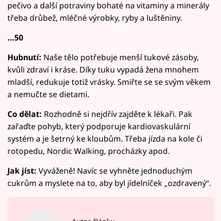
pečivo a další potraviny bohaté na vitaminy a minerály
třeba drůbež, mléčné výrobky, ryby a luštěniny.
…50
Hubnutí:
Naše tělo potřebuje menší tukové zásoby,
kvůli zdraví i kráse. Díky tuku vypadá žena mnohem
mladší, redukuje totiž vrásky. Smiřte se se svým věkem
a nemučte se dietami.
Co dělat:
Rozhodně si nejdřív zajděte k lékaři. Pak
zařaďte pohyb, který podporuje kardiovaskulární
systém a je šetrný ke kloubům. Třeba jízda na kole či
rotopedu, Nordic Walking, procházky apod.
Jak jíst:
Vyváženě! Navíc se vyhněte jednoduchým
cukrům a myslete na to, aby byl jídelníček „ozdravený“.