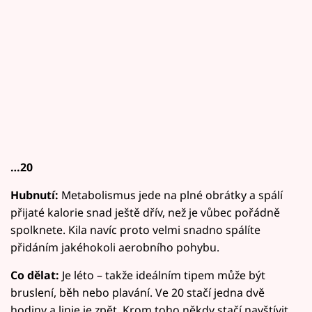
…20
Hubnutí:
Metabolismus jede na plné obrátky a spálí
přijaté kalorie snad ještě dřív, než je vůbec pořádně
spolknete. Kila navíc proto velmi snadno spálíte
přidáním jakéhokoli aerobního pohybu.
Co dělat:
Je léto – takže ideálním tipem může být
bruslení, běh nebo plavání. Ve 20 stačí jedna dvě
hodiny a linie je zpět. Krom toho někdy stačí navštívit