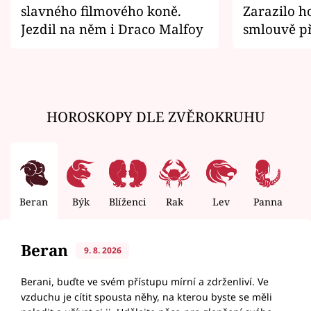
slavného filmového koně.
Zarazilo ho
Jezdil na něm i Draco Malfoy
smlouvě př
zemřít
HOROSKOPY DLE ZVĚROKRUHU
Beran
Býk
Blíženci
Rak
Lev
Panna
V
Beran
9. 8. 2026
Berani, buďte ve svém přístupu mírní a zdrženliví. Ve
vzduchu je cítit spousta něhy, na kterou byste se měli