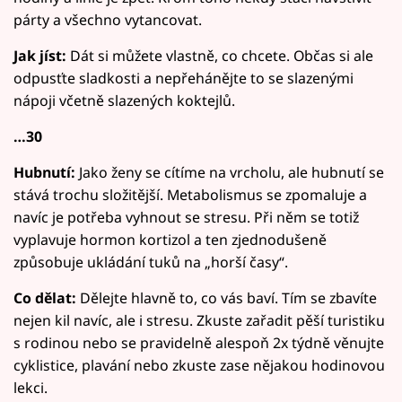
párty a všechno vytancovat.
Jak jíst:
Dát si můžete vlastně, co chcete. Občas si ale
odpusťte sladkosti a nepřehánějte to se slazenými
nápoji včetně slazených koktejlů.
…30
Hubnutí:
Jako ženy se cítíme na vrcholu, ale hubnutí se
stává trochu složitější. Metabolismus se zpomaluje a
navíc je potřeba vyhnout se stresu. Při něm se totiž
vyplavuje hormon kortizol a ten zjednodušeně
způsobuje ukládání tuků na „horší časy“.
Co dělat:
Dělejte hlavně to, co vás baví. Tím se zbavíte
nejen kil navíc, ale i stresu. Zkuste zařadit pěší turistiku
s rodinou nebo se pravidelně alespoň 2x týdně věnujte
cyklistice, plavání nebo zkuste zase nějakou hodinovou
lekci.