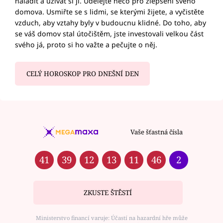
naladit a užívat si ji. Udělejte něco pro zlepšení svého
domova. Usmiřte se s lidmi, se kterými žijete, a vyčistěte
vzduch, aby vztahy byly v budoucnu klidné. Do toho, aby
se váš domov stal útočištěm, jste investovali velkou část
svého já, proto si ho važte a pečujte o něj.
CELÝ HOROSKOP PRO DNEŠNÍ DEN
Vaše šťastná čísla
41
39
12
13
11
46
2
ZKUSTE ŠTĚSTÍ
Ministerstvo financí varuje: Účastí na hazardní hře může