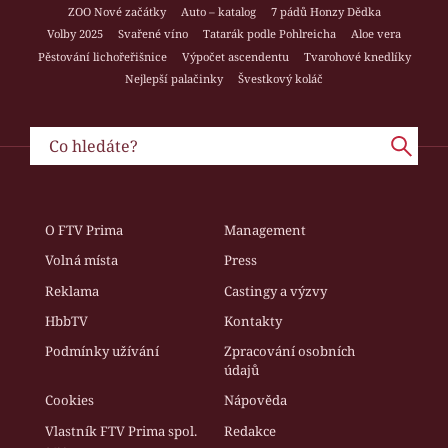
ZOO Nové začátky
Auto – katalog
7 pádů Honzy Dědka
Volby 2025
Svařené víno
Tatarák podle Pohlreicha
Aloe vera
Pěstování lichořeřišnice
Výpočet ascendentu
Tvarohové knedlíky
Nejlepší palačinky
Švestkový koláč
O FTV Prima
Management
Volná místa
Press
Reklama
Castingy a výzvy
HbbTV
Kontakty
Podmínky užívání
Zpracování osobních
údajů
Cookies
Nápověda
Vlastník FTV Prima spol.
Redakce