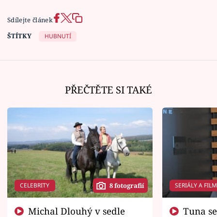
Sdílejte článek
ŠTÍTKY
HUBNUTÍ
PŘEČTĚTE SI TAKÉ
CELEBRITY
SERIÁLY A FIL
8 fotografií
Michal Dlouhý v sedle
Tuna se chtěl vrátit domů.