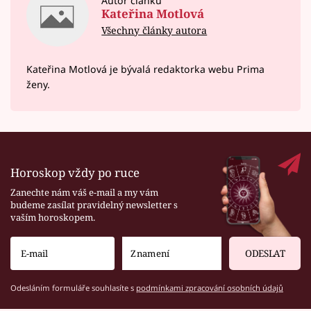
Autor článku
Kateřina Motlová
Všechny články autora
Kateřina Motlová je bývalá redaktorka webu Prima
ženy.
Horoskop vždy po ruce
Zanechte nám váš e-mail a my vám
budeme zasílat pravidelný newsletter s
vaším horoskopem.
ODESLAT
Odesláním formuláře souhlasíte s
podmínkami zpracování osobních údajů