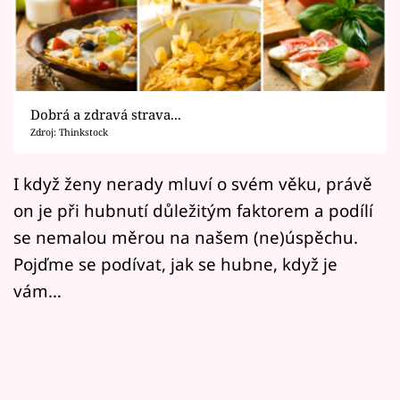
Horoskopy
Sledujte prima+
Filmový festival Karlovy Vary
Dobrá a zdravá strava...
Pořady
Zdroj: Thinkstock
Mámy sobě
I když ženy nerady mluví o svém věku, právě
on je při hubnutí důležitým faktorem a podílí
Přihlášení
se nemalou měrou na našem (ne)úspěchu.
Pojďme se podívat, jak se hubne, když je
vám…
Sledujte nás