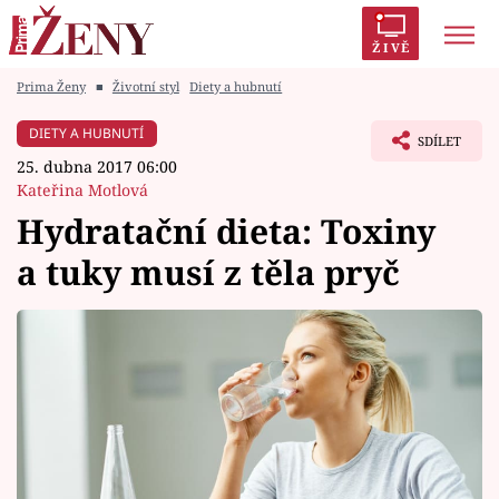
ŽIVĚ
Prima Ženy
■
Životní styl
Diety a hubnutí
Trendy:
Polabí
Inspekce
Prostřeno!
AYTO?
DIETY A HUBNUTÍ
SDÍLET
Módní alarm
Zrádci
Proměny
25. dubna 2017 06:00
Kateřina Motlová
Hydratační dieta: Toxiny
a tuky musí z těla pryč
Témata
Celebrity
Vztahy
Seriály