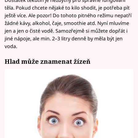
Dostatek tekutin je nezbytný pro správné fungování
těla. Pokud chcete nějaké to kilo shodit, je potřeba pít
ještě více. Ale pozor! Do tohoto pitného režimu nepatří
žádné kávy, alkohol, čaje, smoothie atd. Nyní mluvíme
jen a jen o čisté vodě. Samozřejmě si můžete dopřát i
jiné nápoje, ale min. 2–3 litry denně by měla být jen
voda.
Hlad může znamenat žízeň