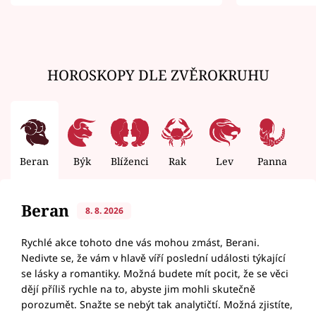
zemřít
HOROSKOPY DLE ZVĚROKRUHU
Beran
Býk
Blíženci
Rak
Lev
Panna
V
Beran
8. 8. 2026
Rychlé akce tohoto dne vás mohou zmást, Berani.
Nedivte se, že vám v hlavě víří poslední události týkající
se lásky a romantiky. Možná budete mít pocit, že se věci
dějí příliš rychle na to, abyste jim mohli skutečně
porozumět. Snažte se nebýt tak analytičtí. Možná zjistíte,