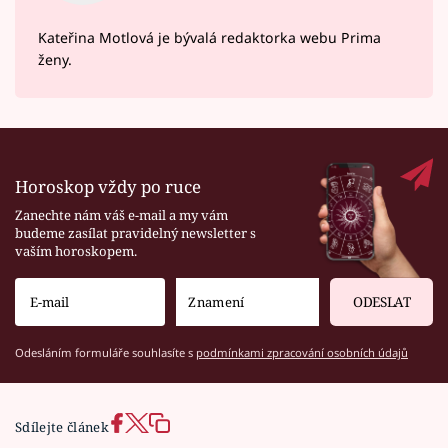
Kateřina Motlová je bývalá redaktorka webu Prima
ženy.
Horoskop vždy po ruce
Zanechte nám váš e-mail a my vám
budeme zasílat pravidelný newsletter s
vaším horoskopem.
ODESLAT
Odesláním formuláře souhlasíte s
podmínkami zpracování osobních údajů
Sdílejte článek