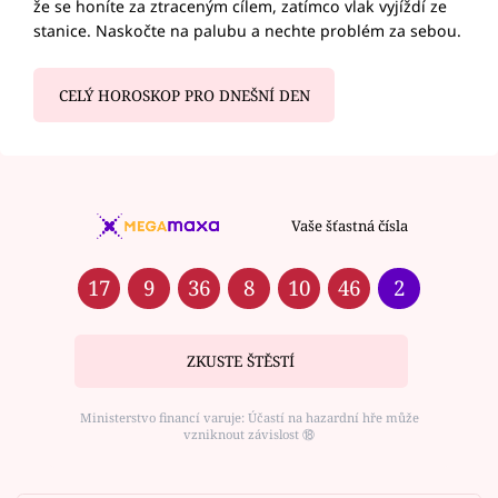
že se honíte za ztraceným cílem, zatímco vlak vyjíždí ze
stanice. Naskočte na palubu a nechte problém za sebou.
CELÝ HOROSKOP PRO DNEŠNÍ DEN
Vaše šťastná čísla
17
9
36
8
10
46
2
ZKUSTE ŠTĚSTÍ
Ministerstvo financí varuje: Účastí na hazardní hře může
vzniknout závislost ⑱