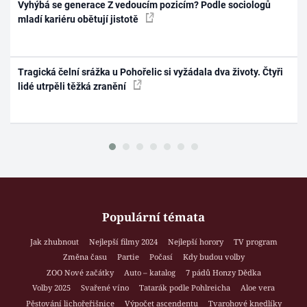
Vyhýbá se generace Z vedoucím pozicím? Podle sociologů
mladí kariéru obětují jistotě
Tragická čelní srážka u Pohořelic si vyžádala dva životy. Čtyři
lidé utrpěli těžká zranění
Populární témata
Jak zhubnout
Nejlepší filmy 2024
Nejlepší horory
TV program
Změna času
Partie
Počasí
Kdy budou volby
ZOO Nové začátky
Auto – katalog
7 pádů Honzy Dědka
Volby 2025
Svařené víno
Tatarák podle Pohlreicha
Aloe vera
Pěstování lichořeřišnice
Výpočet ascendentu
Tvarohové knedlíky