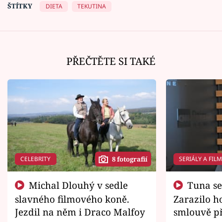
ŠTÍTKY
DIETA
TEKUTINA
PŘEČTĚTE SI TAKÉ
CELEBRITY
SERIÁLY A FIL
8 fotografií
Michal Dlouhý v sedle
Tuna se chtěl vrátit domů.
slavného filmového koně.
Zarazilo ho
Jezdil na něm i Draco Malfoy
smlouvě př