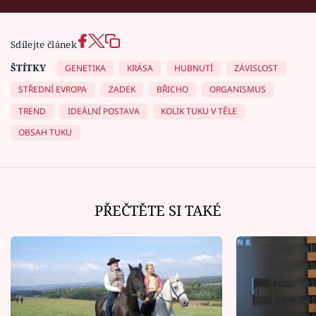
Sdílejte článek
ŠTÍTKY
GENETIKA
KRÁSA
HUBNUTÍ
ZÁVISLOST
STŘEDNÍ EVROPA
ZADEK
BŘICHO
ORGANISMUS
TREND
IDEÁLNÍ POSTAVA
KOLIK TUKU V TĚLE
OBSAH TUKU
PŘEČTĚTE SI TAKÉ