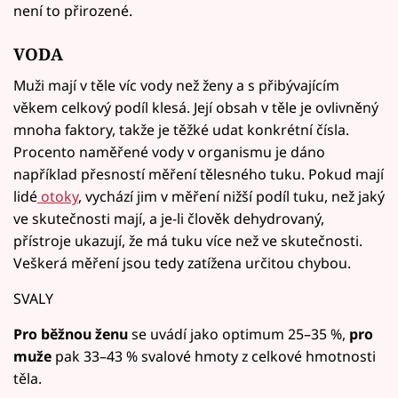
není to přirozené.
VODA
Muži mají v těle víc vody než ženy a s přibývajícím
věkem celkový podíl klesá. Její obsah v těle je ovlivněný
mnoha faktory, takže je těžké udat konkrétní čísla.
Procento naměřené vody v organismu je dáno
například přesností měření tělesného tuku. Pokud mají
lidé
otoky
, vychází jim v měření nižší podíl tuku, než jaký
ve skutečnosti mají, a je-li člověk dehydrovaný,
přístroje ukazují, že má tuku více než ve skutečnosti.
Veškerá měření jsou tedy zatížena určitou chybou.
SVALY
Pro běžnou ženu
se uvádí jako optimum 25–35 %,
pro
muže
pak 33–43 % svalové hmoty z celkové hmotnosti
těla.