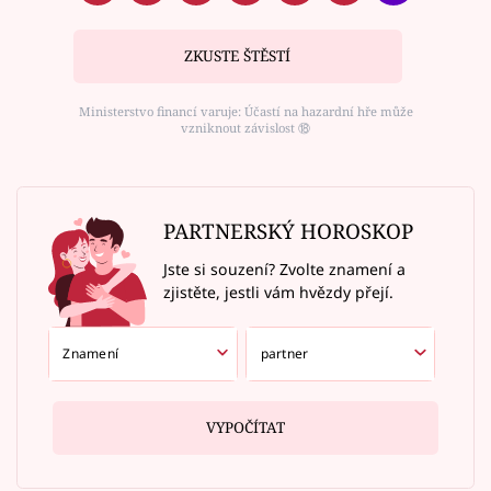
ZKUSTE ŠTĚSTÍ
Ministerstvo financí varuje: Účastí na hazardní hře může
vzniknout závislost ⑱
PARTNERSKÝ HOROSKOP
Jste si souzení? Zvolte znamení a
zjistěte, jestli vám hvězdy přejí.
VYPOČÍTAT