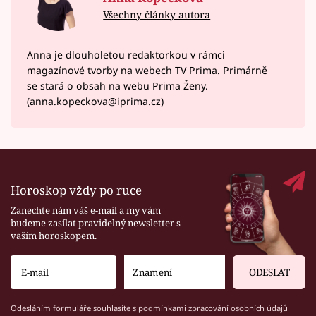
Všechny články autora
Anna je dlouholetou redaktorkou v rámci
magazínové tvorby na webech TV Prima. Primárně
se stará o obsah na webu Prima Ženy.
(anna.kopeckova@iprima.cz)
Horoskop vždy po ruce
Zanechte nám váš e-mail a my vám
budeme zasílat pravidelný newsletter s
vaším horoskopem.
ODESLAT
Odesláním formuláře souhlasíte s
podmínkami zpracování osobních údajů