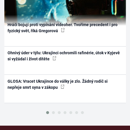
Hráči bojují proti vypínání videoher. Tvoříme precedent i pro
fyzický svět, říká Gregorová
Ohnivý úder v týlu: Ukrajinci ochromili rafinérie, útok v Kyjevě
si vyžádal i život dítěte
GLOSA: Vracet Ukrajince do války je zlo. Žádný rodič si
nepřeje smrt syna v zákopu