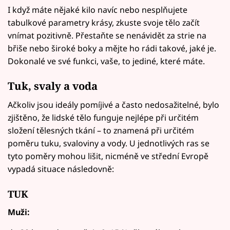
I když máte nějaké kilo navíc nebo nesplňujete
tabulkové parametry krásy, zkuste svoje tělo začít
vnímat pozitivně. Přestaňte se nenávidět za strie na
břiše nebo široké boky a mějte ho rádi takové, jaké je.
Dokonalé ve své funkci, vaše, to jediné, které máte.
Tuk, svaly a voda
Ačkoliv jsou ideály pomíjivé a často nedosažitelné, bylo
zjištěno, že lidské tělo funguje nejlépe při určitém
složení tělesných tkání – to znamená při určitém
poměru tuku, svaloviny a vody. U jednotlivých ras se
tyto poměry mohou lišit, nicméně ve střední Evropě
vypadá situace následovně:
TUK
Muži: