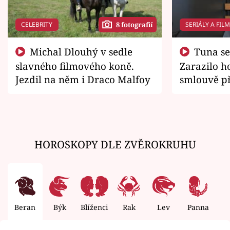
CELEBRITY
SERIÁLY A FIL
8 fotografií
Michal Dlouhý v sedle
Tuna se chtěl vrátit domů.
slavného filmového koně.
Zarazilo ho
Jezdil na něm i Draco Malfoy
smlouvě př
zemřít
HOROSKOPY DLE ZVĚROKRUHU
Beran
Býk
Blíženci
Rak
Lev
Panna
V