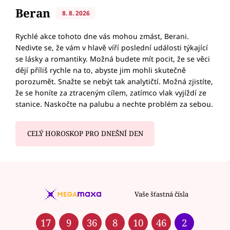
Beran
8. 8. 2026
Rychlé akce tohoto dne vás mohou zmást, Berani.
Nedivte se, že vám v hlavě víří poslední události týkající
se lásky a romantiky. Možná budete mít pocit, že se věci
dějí příliš rychle na to, abyste jim mohli skutečně
porozumět. Snažte se nebýt tak analytičtí. Možná zjistíte,
že se honíte za ztraceným cílem, zatímco vlak vyjíždí ze
stanice. Naskočte na palubu a nechte problém za sebou.
CELÝ HOROSKOP PRO DNEŠNÍ DEN
Vaše šťastná čísla
17
9
36
8
10
46
2