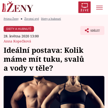
ŽIVĚ
Prima Ženy
■
Životní styl
Diety a hubnutí
Trendy:
Polabí
Inspekce
Prostřeno!
AYTO?
DIETY A HUBNUTÍ
SDÍLET
Módní alarm
Zrádci
Proměny
28. května 2020 13:00
Anna Kopečková
Ideální postava: Kolik
máme mít tuku, svalů
Témata
a vody v těle?
Celebrity
Vztahy
Seriály