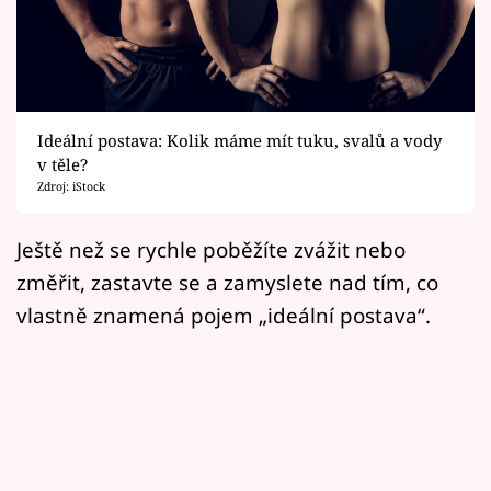
Horoskopy
Sledujte prima+
Filmový festival Karlovy Vary
Ideální postava: Kolik máme mít tuku, svalů a vody
Pořady
v těle?
Zdroj: iStock
Mámy sobě
Ještě než se rychle poběžíte zvážit nebo
změřit, zastavte se a zamyslete nad tím, co
Přihlášení
vlastně znamená pojem „ideální postava“.
Sledujte nás