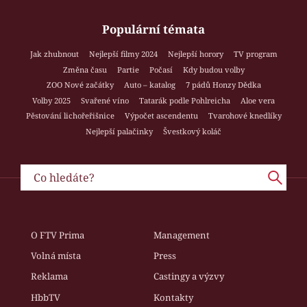
Populární témata
Jak zhubnout
Nejlepší filmy 2024
Nejlepší horory
TV program
Změna času
Partie
Počasí
Kdy budou volby
ZOO Nové začátky
Auto – katalog
7 pádů Honzy Dědka
Volby 2025
Svařené víno
Tatarák podle Pohlreicha
Aloe vera
Pěstování lichořeřišnice
Výpočet ascendentu
Tvarohové knedlíky
Nejlepší palačinky
Švestkový koláč
O FTV Prima
Management
Volná místa
Press
Reklama
Castingy a výzvy
HbbTV
Kontakty