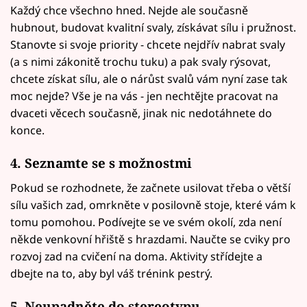
Každý chce všechno hned. Nejde ale současně
hubnout, budovat kvalitní svaly, získávat sílu i pružnost.
Stanovte si svoje priority - chcete nejdřív nabrat svaly
(a s nimi zákonitě trochu tuku) a pak svaly rýsovat,
chcete získat sílu, ale o nárůst svalů vám nyní zase tak
moc nejde? Vše je na vás - jen nechtějte pracovat na
dvaceti věcech současně, jinak nic nedotáhnete do
konce.
4. Seznamte se s možnostmi
Pokud se rozhodnete, že začnete usilovat třeba o větší
sílu vašich zad, omrkněte v posilovně stoje, které vám k
tomu pomohou. Podívejte se ve svém okolí, zda není
někde venkovní hřiště s hrazdami. Naučte se cviky pro
rozvoj zad na cvičení na doma. Aktivity střídejte a
dbejte na to, aby byl váš trénink pestrý.
5. Neupadněte do stereotypu