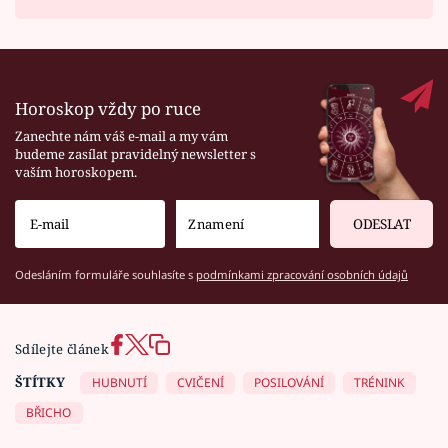
Horoskop vždy po ruce
Zanechte nám váš e-mail a my vám
budeme zasílat pravidelný newsletter s
vaším horoskopem.
ODESLAT
Odesláním formuláře souhlasíte s
podmínkami zpracování osobních údajů
Sdílejte článek
ŠTÍTKY
HUBNUTÍ
CVIČENÍ
POSILOVÁNÍ
TRÉNINK
BŘICHO