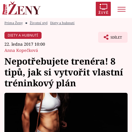
ŽIVĚ
Prima Ženy
■
Životní styl
Diety a hubnutí
Trendy:
Polabí
Inspekce
Prostřeno!
AYTO?
DIETY A HUBNUTÍ
SDÍLET
Módní alarm
Zrádci
Proměny
22. ledna 2017 10:00
Anna Kopečková
Nepotřebujete trenéra! 8
tipů, jak si vytvořit vlastní
Témata
tréninkový plán
Celebrity
Vztahy
Seriály