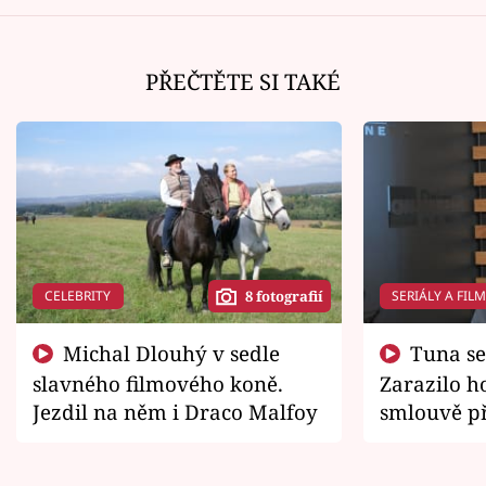
PŘEČTĚTE SI TAKÉ
CELEBRITY
SERIÁLY A FIL
8 fotografií
Michal Dlouhý v sedle
Tuna se chtěl vrátit domů.
slavného filmového koně.
Zarazilo ho
Jezdil na něm i Draco Malfoy
smlouvě př
zemřít