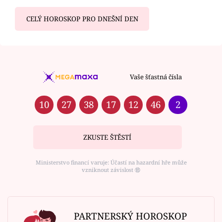
CELÝ HOROSKOP PRO DNEŠNÍ DEN
Vaše šťastná čísla
10
27
38
17
12
46
2
ZKUSTE ŠTĚSTÍ
Ministerstvo financí varuje: Účastí na hazardní hře může
vzniknout závislost ⑱
PARTNERSKÝ HOROSKOP