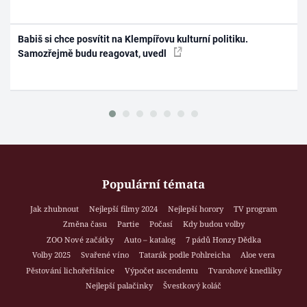
Babiš si chce posvítit na Klempířovu kulturní politiku.
Samozřejmě budu reagovat, uvedl
Populární témata
Jak zhubnout
Nejlepší filmy 2024
Nejlepší horory
TV program
Změna času
Partie
Počasí
Kdy budou volby
ZOO Nové začátky
Auto – katalog
7 pádů Honzy Dědka
Volby 2025
Svařené víno
Tatarák podle Pohlreicha
Aloe vera
Pěstování lichořeřišnice
Výpočet ascendentu
Tvarohové knedlíky
Nejlepší palačinky
Švestkový koláč