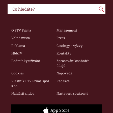
O FTV Prima
Management
Volná místa
Press
Reklama
Castingy a výzvy
HbbTV
Kontakty
Podmínky užívání
Zpracování osobních
údajů
Cookies
Nápověda
Vlastník FTV Prima spol.
Redakce
s r.o.
Nahlásit chybu
Nastavení soukromí
App Store