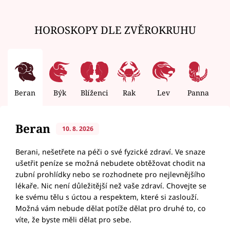
HOROSKOPY DLE ZVĚROKRUHU
Beran
Býk
Blíženci
Rak
Lev
Panna
V
Beran
10. 8. 2026
Berani, nešetřete na péči o své fyzické zdraví. Ve snaze
ušetřit peníze se možná nebudete obtěžovat chodit na
zubní prohlídky nebo se rozhodnete pro nejlevnějšího
lékaře. Nic není důležitější než vaše zdraví. Chovejte se
ke svému tělu s úctou a respektem, které si zaslouží.
Možná vám nebude dělat potíže dělat pro druhé to, co
víte, že byste měli dělat pro sebe.