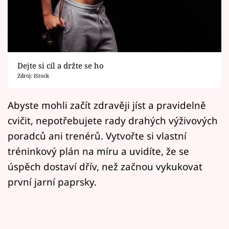
Horoskopy
Sledujte prima+
Filmový festival Karlovy Vary
Dejte si cíl a držte se ho
Pořady
Zdroj: iStock
Mámy sobě
Abyste mohli začít zdravěji jíst a pravidelně
cvičit, nepotřebujete rady drahých výživových
Přihlášení
poradců ani trenérů. Vytvořte si vlastní
tréninkový plán na míru a uvidíte, že se
úspěch dostaví dřív, než začnou vykukovat
Sledujte nás
první jarní paprsky.