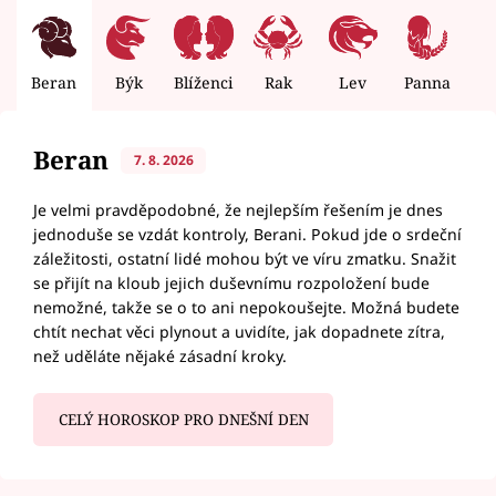
Beran
Býk
Blíženci
Rak
Lev
Panna
V
Beran
7. 8. 2026
Je velmi pravděpodobné, že nejlepším řešením je dnes
jednoduše se vzdát kontroly, Berani. Pokud jde o srdeční
záležitosti, ostatní lidé mohou být ve víru zmatku. Snažit
se přijít na kloub jejich duševnímu rozpoložení bude
nemožné, takže se o to ani nepokoušejte. Možná budete
chtít nechat věci plynout a uvidíte, jak dopadnete zítra,
než uděláte nějaké zásadní kroky.
CELÝ HOROSKOP PRO DNEŠNÍ DEN