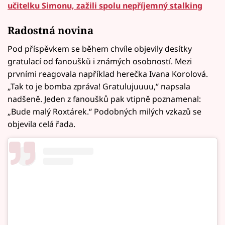
učitelku Simonu, zažili spolu nepříjemný stalking
Radostná novina
Pod příspěvkem se během chvíle objevily desítky
gratulací od fanoušků i známých osobností. Mezi
prvními reagovala například herečka Ivana Korolová.
„Tak to je bomba zpráva! Gratulujuuuu,“ napsala
nadšeně. Jeden z fanoušků pak vtipně poznamenal:
„Bude malý Roxtárek.“ Podobných milých vzkazů se
objevila celá řada.