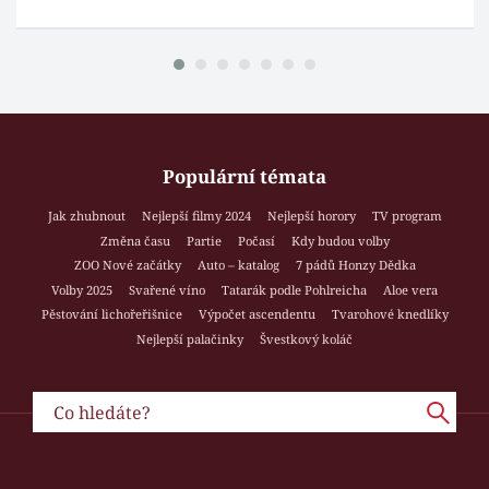
Populární témata
Jak zhubnout
Nejlepší filmy 2024
Nejlepší horory
TV program
Změna času
Partie
Počasí
Kdy budou volby
ZOO Nové začátky
Auto – katalog
7 pádů Honzy Dědka
Volby 2025
Svařené víno
Tatarák podle Pohlreicha
Aloe vera
Pěstování lichořeřišnice
Výpočet ascendentu
Tvarohové knedlíky
Nejlepší palačinky
Švestkový koláč