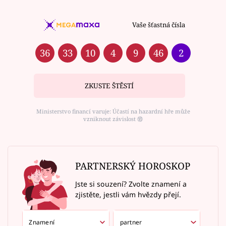
Vaše šťastná čísla
36
33
10
4
9
46
2
ZKUSTE ŠTĚSTÍ
Ministerstvo financí varuje: Účastí na hazardní hře může
vzniknout závislost ⑱
PARTNERSKÝ HOROSKOP
Jste si souzení? Zvolte znamení a
zjistěte, jestli vám hvězdy přejí.