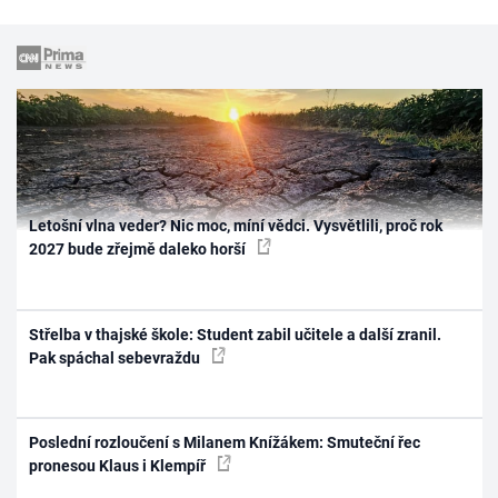
Letošní vlna veder? Nic moc, míní vědci. Vysvětlili, proč rok
2027 bude zřejmě daleko horší
Střelba v thajské škole: Student zabil učitele a další zranil.
Pak spáchal sebevraždu
Poslední rozloučení s Milanem Knížákem: Smuteční řec
pronesou Klaus i Klempíř