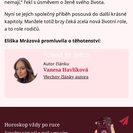
nemají,“ řekl s úsměvem o ženě svého života.
Nyní se jejich společný příběh posouvá do další krásné
kapitoly. Manžele totiž brzy čeká zcela nová životní role,
a to role rodičů.
Eliška Mrázová promluvila o těhotenství:
Failed to fetch
Autor článku
Vanesa Havlíková
Všechny články autora
Horoskop vždy po ruce
Zanechte nám váš e-mail a my vám