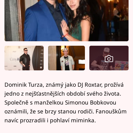
Horoskopy
Sledujte prima+
Filmový festival Karlovy Vary
Pořady
Mámy sobě
Přihlášení
Dominik Turza, známý jako DJ Roxtar, prožívá
jedno z nejšťastnějších období svého života.
Sledujte nás
Společně s manželkou Simonou Bobkovou
oznámili, že se brzy stanou rodiči. Fanouškům
navíc prozradili i pohlaví miminka.