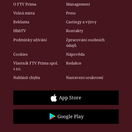
O FTV Prima
Management
Volná místa
Press
Reklama
Castingy a výzvy
HbbTV
Kontakty
Podmínky užívání
Zpracování osobních
údajů
Cookies
Nápověda
Vlastník FTV Prima spol.
Redakce
s r.o.
Nahlásit chybu
Nastavení soukromí
App Store
Google Play