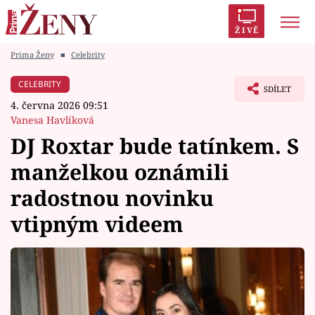
ŽIVĚ
Prima Ženy
■
Celebrity
Trendy:
Polabí
Inspekce
Prostřeno!
AYTO?
CELEBRITY
SDÍLET
Módní alarm
Zrádci
Proměny
4. června 2026 09:51
Vanesa Havlíková
DJ Roxtar bude tatínkem. S
manželkou oznámili
Témata
radostnou novinku
Celebrity
vtipným videem
Vztahy
Seriály