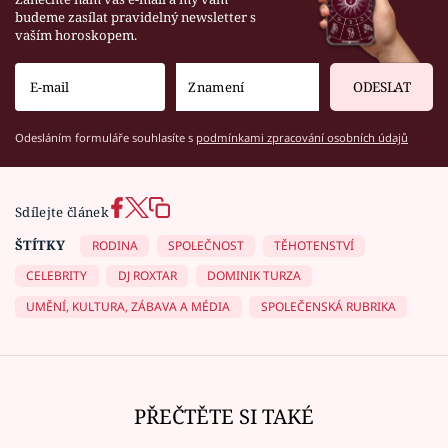
budeme zasílat pravidelný newsletter s
vaším horoskopem.
ODESLAT
Odesláním formuláře souhlasíte s
podmínkami zpracování osobních údajů
Sdílejte článek
ŠTÍTKY
RODINA
SPOLEČNOST
TĚHOTENSTVÍ
CELEBRITY
DJ ROXTAR
DOMINIK TURZA
UMĚNÍ, KULTURA, ZÁBAVA A MÉDIA
SPOLEČENSKÁ RUBRIKA
PŘEČTĚTE SI TAKÉ