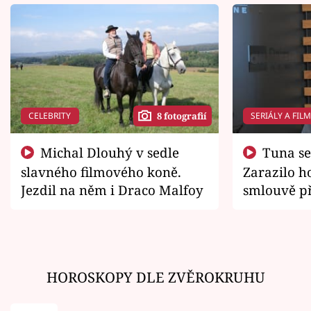
CELEBRITY
SERIÁLY A FIL
8 fotografií
Michal Dlouhý v sedle
Tuna se chtěl vrátit domů.
slavného filmového koně.
Zarazilo ho
Jezdil na něm i Draco Malfoy
smlouvě př
zemřít
HOROSKOPY DLE ZVĚROKRUHU