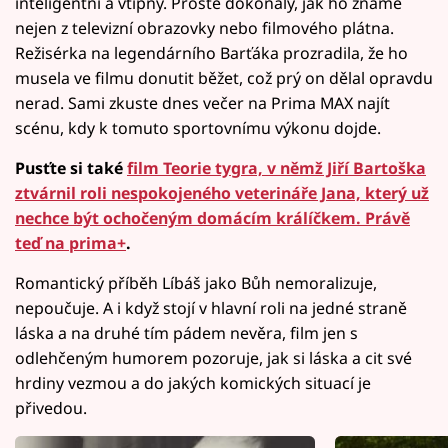
inteligentní a vtipný. Prostě dokonalý, jak ho známe
nejen z televizní obrazovky nebo filmového plátna.
Režisérka na legendárního Barťáka prozradila, že ho
musela ve filmu donutit běžet, což prý on dělal opravdu
nerad. Sami zkuste dnes večer na Prima MAX najít
scénu, kdy k tomuto sportovnímu výkonu dojde.
Pusťte si také
film Teorie tygra, v němž Jiří Bartoška
ztvárnil roli nespokojeného veterináře Jana, který už
nechce být ochočeným domácím králíčkem. Právě
teď na prima+
.
Romantický příběh Líbáš jako Bůh nemoralizuje,
nepoučuje. A i když stojí v hlavní roli na jedné straně
láska a na druhé tím pádem nevěra, film jen s
odlehčeným humorem pozoruje, jak si láska a cit své
hrdiny vezmou a do jakých komických situací je
přivedou.