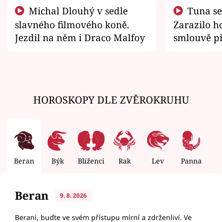
Michal Dlouhý v sedle
Tuna se chtěl vrátit domů.
slavného filmového koně.
Zarazilo ho
Jezdil na něm i Draco Malfoy
smlouvě př
zemřít
HOROSKOPY DLE ZVĚROKRUHU
Beran
Býk
Blíženci
Rak
Lev
Panna
V
Beran
9. 8. 2026
Berani, buďte ve svém přístupu mírní a zdrženliví. Ve