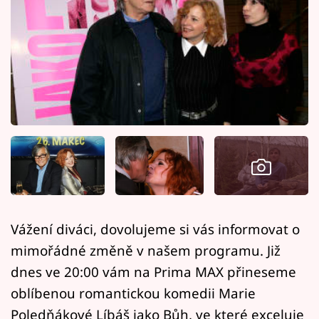
Horoskopy
Sledujte prima+
Filmový festival Karlovy Vary
Pořady
Mámy sobě
Přihlášení
Vážení diváci, dovolujeme si vás informovat o
Sledujte nás
mimořádné změně v našem programu. Již
dnes ve 20:00 vám na Prima MAX přineseme
oblíbenou romantickou komedii Marie
Poledňákové Líbáš jako Bůh, ve které exceluje