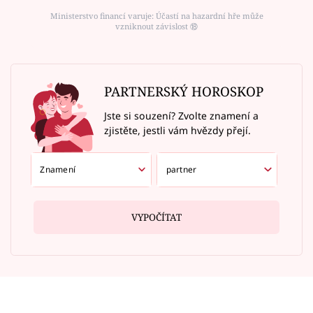
Ministerstvo financí varuje: Účastí na hazardní hře může
vzniknout závislost ⑱
PARTNERSKÝ HOROSKOP
Jste si souzení? Zvolte znamení a
zjistěte, jestli vám hvězdy přejí.
VYPOČÍTAT