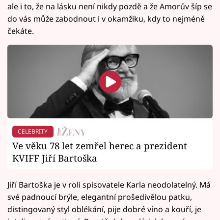
ale i to, že na lásku není nikdy pozdě a že Amorův šíp se
do vás může zabodnout i v okamžiku, kdy to nejméně
čekáte.
CELEBRITY
Ve věku 78 let zemřel herec a prezident
KVIFF Jiří Bartoška
Jiří Bartoška je v roli spisovatele Karla neodolatelný. Má
své padnoucí brýle, elegantní prošedivělou patku,
distingovaný styl oblékání, pije dobré víno a kouří, je