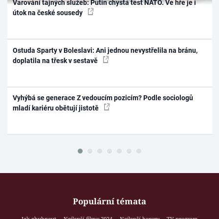
Varování tajných služeb: Putin chystá test NATO. Ve hře je i
útok na české sousedy
Ostuda Sparty v Boleslavi: Ani jednou nevystřelila na bránu,
doplatila na třesk v sestavě
Vyhýbá se generace Z vedoucím pozicím? Podle sociologů
mladí kariéru obětují jistotě
Populární témata
Jak zhubnout
Nejlepší filmy 2024
Nejlepší horory
TV program