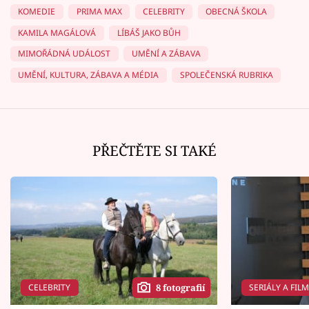
KOMEDIE
PRIMA MAX
CELEBRITY
OBECNÁ ŠKOLA
KAMILA MAGÁLOVÁ
LÍBÁŠ JAKO BŮH
MIMOŘÁDNÁ UDÁLOST
UMĚNÍ A ZÁBAVA
UMĚNÍ, KULTURA, ZÁBAVA A MÉDIA
SPOLEČENSKÁ RUBRIKA
PŘEČTĚTE SI TAKÉ
CELEBRITY
SERIÁLY A FIL
8 fotografií