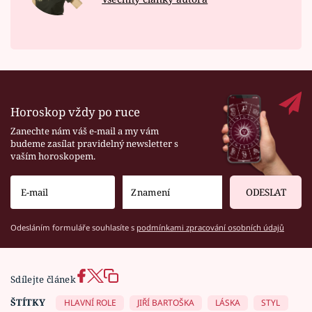
Horoskop vždy po ruce
Zanechte nám váš e-mail a my vám
budeme zasílat pravidelný newsletter s
vaším horoskopem.
ODESLAT
Odesláním formuláře souhlasíte s
podmínkami zpracování osobních údajů
Sdílejte článek
ŠTÍTKY
HLAVNÍ ROLE
JIŘÍ BARTOŠKA
LÁSKA
STYL