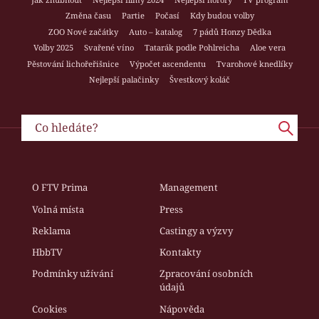
Změna času
Partie
Počasí
Kdy budou volby
ZOO Nové začátky
Auto – katalog
7 pádů Honzy Dědka
Volby 2025
Svařené víno
Tatarák podle Pohlreicha
Aloe vera
Pěstování lichořeřišnice
Výpočet ascendentu
Tvarohové knedlíky
Nejlepší palačinky
Švestkový koláč
O FTV Prima
Management
Volná místa
Press
Reklama
Castingy a výzvy
HbbTV
Kontakty
Podmínky užívání
Zpracování osobních
údajů
Cookies
Nápověda