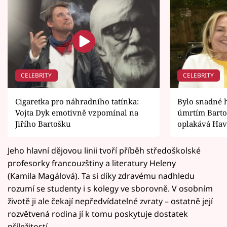
CELEBRITY
CELEBRITY
Cigaretka pro náhradního tatínka:
Bylo snadné h
Vojta Dyk emotivně vzpomínal na
úmrtím Bartoš
Jiřího Bartošku
oplakává Hav
Jeho hlavní dějovou linii tvoří příběh středoškolské
profesorky francouzštiny a literatury Heleny
(Kamila Magálová). Ta si díky zdravému nadhledu
rozumí se studenty i s kolegy ve sborovně. V osobním
životě ji ale čekají nepředvídatelné zvraty – ostatně její
rozvětvená rodina jí k tomu poskytuje dostatek
příležitostí.