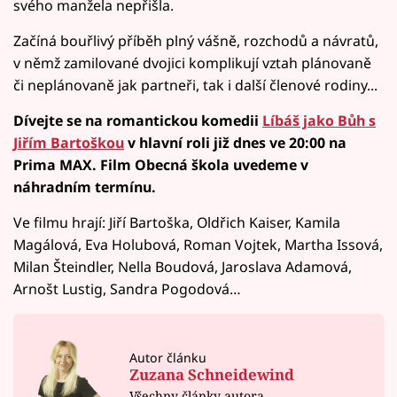
svého manžela nepřišla.
Začíná bouřlivý příběh plný vášně, rozchodů a návratů,
v němž zamilované dvojici komplikují vztah plánovaně
či neplánovaně jak partneři, tak i další členové rodiny...
Dívejte se na romantickou komedii
Líbáš jako Bůh s
Jiřím Bartoškou
v hlavní roli již dnes ve 20:00 na
Prima MAX. Film Obecná škola uvedeme v
náhradním termínu.
Ve filmu hrají: Jiří Bartoška, Oldřich Kaiser, Kamila
Magálová, Eva Holubová, Roman Vojtek, Martha Issová,
Milan Šteindler, Nella Boudová, Jaroslava Adamová,
Arnošt Lustig, Sandra Pogodová…
Autor článku
Zuzana Schneidewind
Všechny články autora