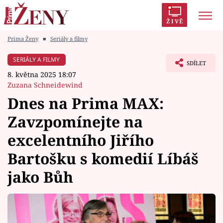
ŽIVĚ
Prima Ženy
■
Seriály a filmy
Trendy:
Polabí
Inspekce
Prostřeno!
AYTO?
SERIÁLY A FILMY
SDÍLET
Módní alarm
Zrádci
Proměny
8. května 2025 18:07
Zuzana Schneidewind
Dnes na Prima MAX:
Zavzpomínejte na
Témata
excelentního Jiřího
Celebrity
Bartošku s komedií Líbáš
jako Bůh
Vztahy
Seriály