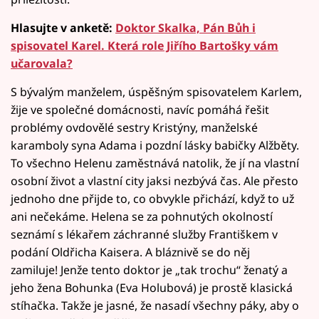
Hlasujte v anketě:
Doktor Skalka, Pán Bůh i
spisovatel Karel. Která role Jiřího Bartošky vám
učarovala?
S bývalým manželem, úspěšným spisovatelem Karlem,
žije ve společné domácnosti, navíc pomáhá řešit
problémy ovdovělé sestry Kristýny, manželské
karamboly syna Adama i pozdní lásky babičky Alžběty.
To všechno Helenu zaměstnává natolik, že jí na vlastní
osobní život a vlastní city jaksi nezbývá čas. Ale přesto
jednoho dne přijde to, co obvykle přichází, když to už
ani nečekáme. Helena se za pohnutých okolností
seznámí s lékařem záchranné služby Františkem v
podání Oldřicha Kaisera. A bláznivě se do něj
zamiluje! Jenže tento doktor je „tak trochu“ ženatý a
jeho žena Bohunka (Eva Holubová) je prostě klasická
stíhačka. Takže je jasné, že nasadí všechny páky, aby o