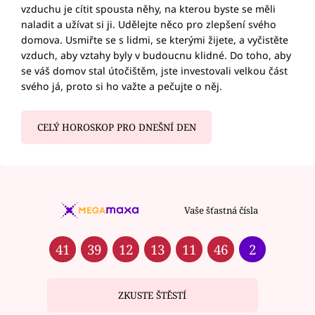
vzduchu je cítit spousta něhy, na kterou byste se měli
naladit a užívat si ji. Udělejte něco pro zlepšení svého
domova. Usmiřte se s lidmi, se kterými žijete, a vyčistěte
vzduch, aby vztahy byly v budoucnu klidné. Do toho, aby
se váš domov stal útočištěm, jste investovali velkou část
svého já, proto si ho važte a pečujte o něj.
CELÝ HOROSKOP PRO DNEŠNÍ DEN
Vaše šťastná čísla
41
39
12
13
11
46
2
ZKUSTE ŠTĚSTÍ