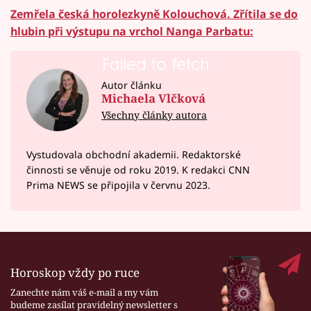
Zemřela česká horolezkyně Kolouchová. Zřítila se do
hlubin při výstupu na vrchol Nanga Parbatu:
Failed to fetch
Autor článku
Michaela Vlčková
Všechny články autora
Vystudovala obchodní akademii. Redaktorské
činnosti se věnuje od roku 2019. K redakci CNN
Prima NEWS se připojila v červnu 2023.
Horoskop vždy po ruce
Zanechte nám váš e-mail a my vám
budeme zasílat pravidelný newsletter s