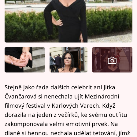
Horoskopy
Sledujte prima+
Filmový festival Karlovy Vary
Pořady
Mámy sobě
Přihlášení
Stejně jako řada dalších celebrit ani Jitka
Čvančarová si nenechala ujít Mezinárodní
Sledujte nás
filmový festival v Karlových Varech. Když
dorazila na jeden z večírků, ke svému outfitu
zakomponovala velmi emotivní prvek. Na
dlaně si hennou nechala udělat tetování, jímž