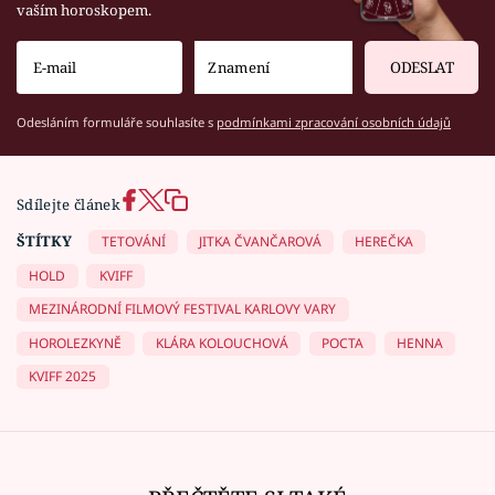
vaším horoskopem.
ODESLAT
Odesláním formuláře souhlasíte s
podmínkami zpracování osobních údajů
Sdílejte článek
ŠTÍTKY
TETOVÁNÍ
JITKA ČVANČAROVÁ
HEREČKA
HOLD
KVIFF
MEZINÁRODNÍ FILMOVÝ FESTIVAL KARLOVY VARY
HOROLEZKYNĚ
KLÁRA KOLOUCHOVÁ
POCTA
HENNA
KVIFF 2025