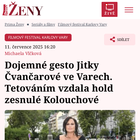
ŽIVĚ
Prima Ženy
■
Seriály a filmy
Filmový festival Karlovy Vary
Trendy:
Polabí
Inspekce
Prostřeno!
AYTO?
FILMOVÝ FESTIVAL KARLOVY VARY
SDÍLET
Módní alarm
Zrádci
Proměny
11. července 2025 16:20
Michaela Vlčková
Dojemné gesto Jitky
Čvančarové ve Varech.
Témata
Tetováním vzdala hold
Celebrity
zesnulé Kolouchové
Vztahy
Seriály