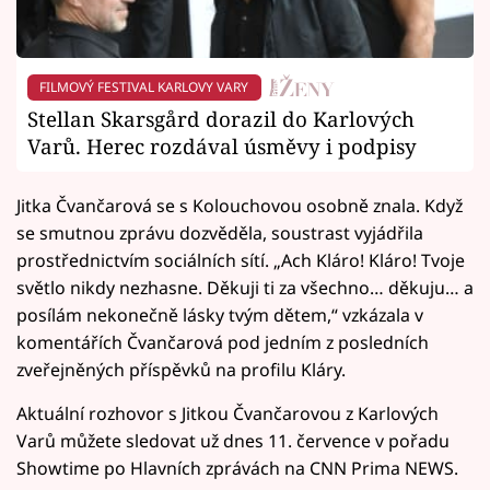
FILMOVÝ FESTIVAL KARLOVY VARY
Stellan Skarsgård dorazil do Karlových
Varů. Herec rozdával úsměvy i podpisy
Jitka Čvančarová se s Kolouchovou osobně znala. Když
se smutnou zprávu dozvěděla, soustrast vyjádřila
prostřednictvím sociálních sítí. „Ach Kláro! Kláro! Tvoje
světlo nikdy nezhasne. Děkuji ti za všechno… děkuju… a
posílám nekonečně lásky tvým dětem,“ vzkázala v
komentářích Čvančarová pod jedním z posledních
zveřejněných příspěvků na profilu Kláry.
Aktuální rozhovor s Jitkou Čvančarovou z Karlových
Varů můžete sledovat už dnes 11. července v pořadu
Showtime po Hlavních zprávách na CNN Prima NEWS.