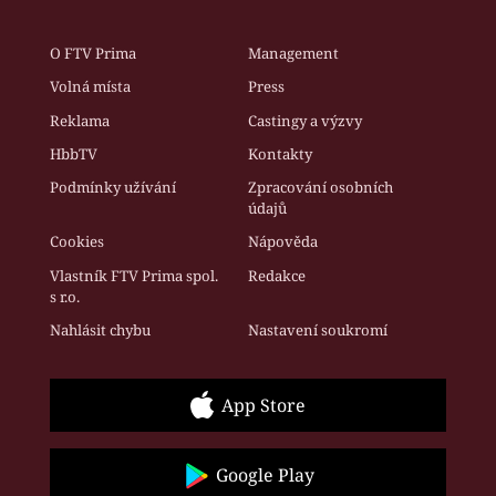
O FTV Prima
Management
Volná místa
Press
Reklama
Castingy a výzvy
HbbTV
Kontakty
Podmínky užívání
Zpracování osobních
údajů
Cookies
Nápověda
Vlastník FTV Prima spol.
Redakce
s r.o.
Nahlásit chybu
Nastavení soukromí
App Store
Google Play