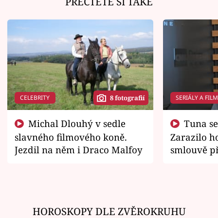
PŘEČTĚTE SI TAKÉ
CELEBRITY
SERIÁLY A FIL
8 fotografií
Michal Dlouhý v sedle
Tuna se chtěl vrátit domů.
slavného filmového koně.
Zarazilo ho
Jezdil na něm i Draco Malfoy
smlouvě př
zemřít
HOROSKOPY DLE ZVĚROKRUHU