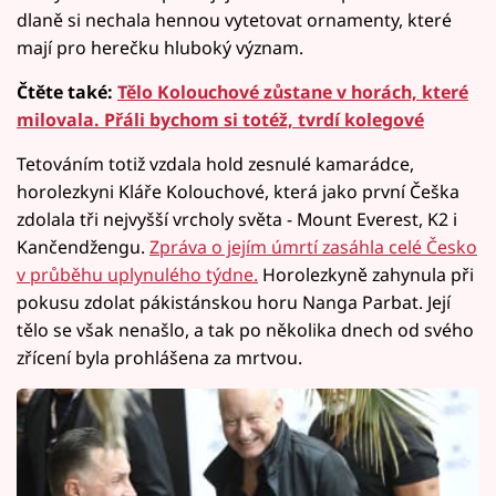
dlaně si nechala hennou vytetovat ornamenty, které
mají pro herečku hluboký význam.
Čtěte také:
Tělo Kolouchové zůstane v horách, které
milovala. Přáli bychom si totéž, tvrdí kolegové
Tetováním totiž vzdala hold zesnulé kamarádce,
horolezkyni Kláře Kolouchové, která jako první Češka
zdolala tři nejvyšší vrcholy světa - Mount Everest, K2 i
Kančendžengu.
Zpráva o jejím úmrtí zasáhla celé Česko
v průběhu uplynulého týdne.
Horolezkyně zahynula při
pokusu zdolat pákistánskou horu Nanga Parbat. Její
tělo se však nenašlo, a tak po několika dnech od svého
zřícení byla prohlášena za mrtvou.