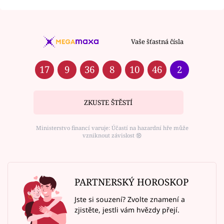
Vaše šťastná čísla
17
9
36
8
10
46
2
ZKUSTE ŠTĚSTÍ
Ministerstvo financí varuje: Účastí na hazardní hře může
vzniknout závislost ⑱
PARTNERSKÝ HOROSKOP
Jste si souzení? Zvolte znamení a
zjistěte, jestli vám hvězdy přejí.