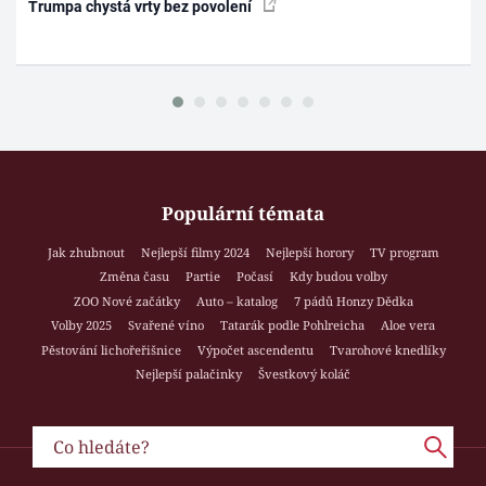
Trumpa chystá vrty bez povolení
Populární témata
Jak zhubnout
Nejlepší filmy 2024
Nejlepší horory
TV program
Změna času
Partie
Počasí
Kdy budou volby
ZOO Nové začátky
Auto – katalog
7 pádů Honzy Dědka
Volby 2025
Svařené víno
Tatarák podle Pohlreicha
Aloe vera
Pěstování lichořeřišnice
Výpočet ascendentu
Tvarohové knedlíky
Nejlepší palačinky
Švestkový koláč