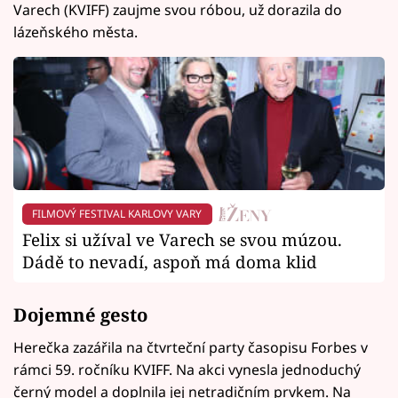
Varech (KVIFF) zaujme svou róbou, už dorazila do
lázeňského města.
FILMOVÝ FESTIVAL KARLOVY VARY
Felix si užíval ve Varech se svou múzou.
Dádě to nevadí, aspoň má doma klid
Dojemné gesto
Herečka zazářila na čtvrteční party časopisu Forbes v
rámci 59. ročníku KVIFF. Na akci vynesla jednoduchý
černý model a doplnila jej netradičním prvkem. Na