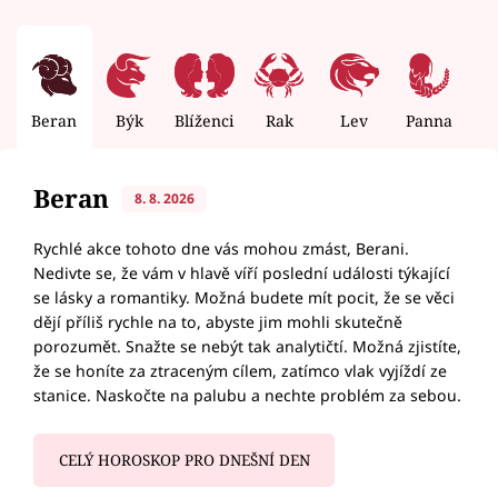
Beran
Býk
Blíženci
Rak
Lev
Panna
V
Beran
8. 8. 2026
Rychlé akce tohoto dne vás mohou zmást, Berani.
Nedivte se, že vám v hlavě víří poslední události týkající
se lásky a romantiky. Možná budete mít pocit, že se věci
dějí příliš rychle na to, abyste jim mohli skutečně
porozumět. Snažte se nebýt tak analytičtí. Možná zjistíte,
že se honíte za ztraceným cílem, zatímco vlak vyjíždí ze
stanice. Naskočte na palubu a nechte problém za sebou.
CELÝ HOROSKOP PRO DNEŠNÍ DEN