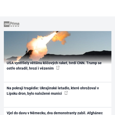
USA vystřílely většinu klíčových raket, tvrdí CNN. Trump se
ostře ohradil, hrozí i vězením
Na pokraji tragédie: Ukrajinské letadlo, které ohrožoval v
Lipsku dron, bylo naložené municí
Vjel do davu v Německu, dva demonstranty zabil. Afghánec