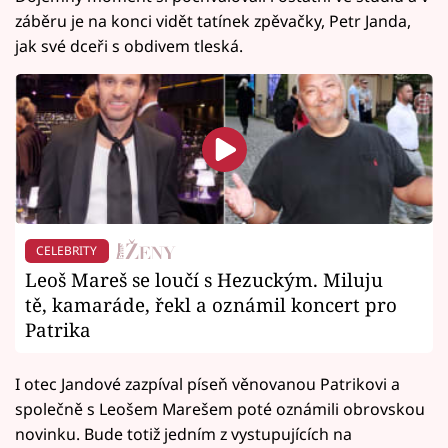
záběru je na konci vidět tatínek zpěvačky, Petr Janda,
jak své dceři s obdivem tleská.
CELEBRITY
Leoš Mareš se loučí s Hezuckým. Miluju
tě, kamaráde, řekl a oznámil koncert pro
Patrika
I otec Jandové zazpíval píseň věnovanou Patrikovi a
společně s Leošem Marešem poté oznámili obrovskou
novinku. Bude totiž jedním z vystupujících na