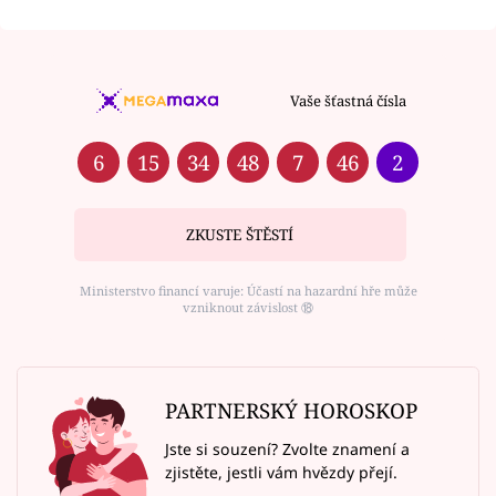
Vaše šťastná čísla
6
15
34
48
7
46
2
ZKUSTE ŠTĚSTÍ
Ministerstvo financí varuje: Účastí na hazardní hře může
vzniknout závislost ⑱
PARTNERSKÝ HOROSKOP
Jste si souzení? Zvolte znamení a
zjistěte, jestli vám hvězdy přejí.