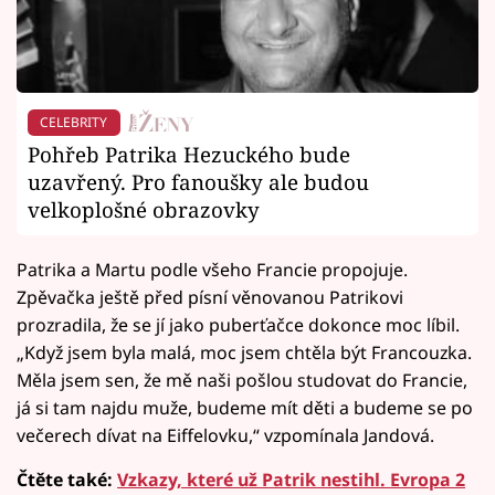
CELEBRITY
Pohřeb Patrika Hezuckého bude
uzavřený. Pro fanoušky ale budou
velkoplošné obrazovky
Patrika a Martu podle všeho Francie propojuje.
Zpěvačka ještě před písní věnovanou Patrikovi
prozradila, že se jí jako puberťačce dokonce moc líbil.
„Když jsem byla malá, moc jsem chtěla být Francouzka.
Měla jsem sen, že mě naši pošlou studovat do Francie,
já si tam najdu muže, budeme mít děti a budeme se po
večerech dívat na Eiffelovku,“ vzpomínala Jandová.
Čtěte také:
Vzkazy, které už Patrik nestihl. Evropa 2