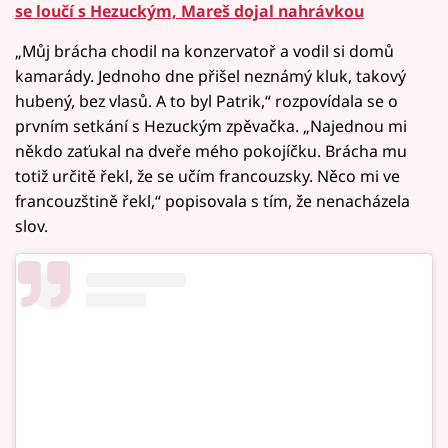
se loučí s Hezuckým, Mareš dojal nahrávkou
„Můj brácha chodil na konzervatoř a vodil si domů
kamarády. Jednoho dne přišel neznámý kluk, takový
hubený, bez vlasů. A to byl Patrik,“ rozpovídala se o
prvním setkání s Hezuckým zpěvačka. „Najednou mi
někdo zaťukal na dveře mého pokojíčku. Brácha mu
totiž určitě řekl, že se učím francouzsky. Něco mi ve
francouzštině řekl,“ popisovala s tím, že nenacházela
slov.