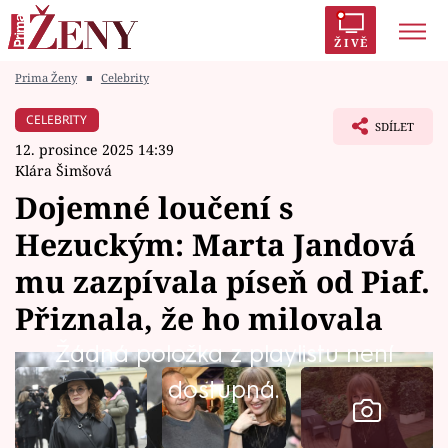
ŽIVĚ
Prima Ženy
■
Celebrity
Trendy:
Polabí
Inspekce
Prostřeno!
AYTO?
CELEBRITY
SDÍLET
Módní alarm
Zrádci
Proměny
12. prosince 2025 14:39
Klára Šimšová
Dojemné loučení s
Hezuckým: Marta Jandová
Témata
mu zazpívala píseň od Piaf.
Celebrity
Přiznala, že ho milovala
Žádná položka z playlistu není
Vztahy
dostupná.
Seriály