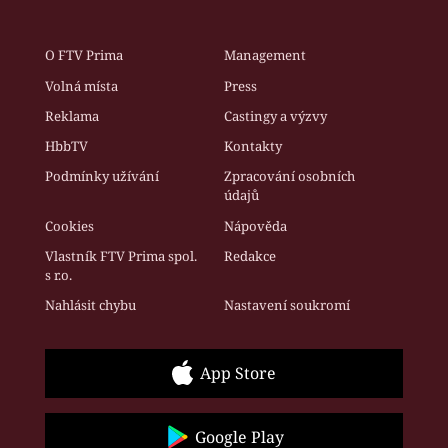
O FTV Prima
Management
Volná místa
Press
Reklama
Castingy a výzvy
HbbTV
Kontakty
Podmínky užívání
Zpracování osobních
údajů
Cookies
Nápověda
Vlastník FTV Prima spol.
Redakce
s r.o.
Nahlásit chybu
Nastavení soukromí
App Store
Google Play