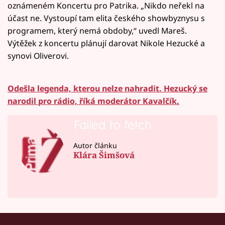
oznámeném Koncertu pro Patrika. „Nikdo neřekl na
účast ne. Vystoupí tam elita českého showbyznysu s
programem, který nemá obdoby,“ uvedl Mareš.
Výtěžek z koncertu plánují darovat Nikole Hezucké a
synovi Oliverovi.
Odešla legenda, kterou nelze nahradit. Hezucký se
narodil pro rádio, říká moderátor Kavalčík.
Failed to fetch
Autor článku
Klára Šimšová