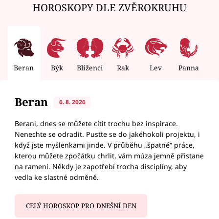
HOROSKOPY DLE ZVĚROKRUHU
Beran
Býk
Blíženci
Rak
Lev
Panna
V
Beran
6. 8. 2026
Berani, dnes se můžete cítit trochu bez inspirace.
Nenechte se odradit. Pusťte se do jakéhokoli projektu, i
když jste myšlenkami jinde. V průběhu „špatné“ práce,
kterou můžete zpočátku chrlit, vám múza jemně přistane
na rameni. Někdy je zapotřebí trocha disciplíny, aby
vedla ke slastné odměně.
CELÝ HOROSKOP PRO DNEŠNÍ DEN