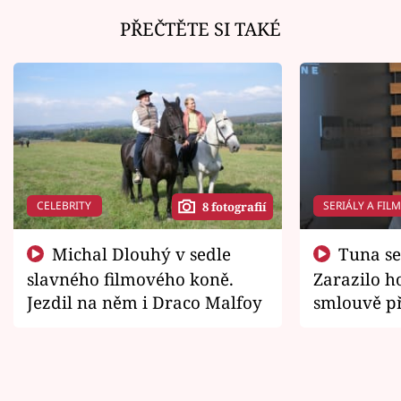
PŘEČTĚTE SI TAKÉ
CELEBRITY
SERIÁLY A FIL
8 fotografií
Michal Dlouhý v sedle
Tuna se chtěl vrátit domů.
slavného filmového koně.
Zarazilo ho
Jezdil na něm i Draco Malfoy
smlouvě př
zemřít