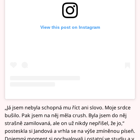
View this post on Instagram
„Já jsem nebyla schopná mu říct ani slovo. Moje srdce
bušilo. Pak jsem na něj měla crush. Byla jsem do něj
strašně zamilovaná, ale on už nikdy nepřišel, že jo,“
posteskla si Jandová a vrhla se na výše zmíněnou píseň.
Dojemný moment si pochvalovali i ostatní ve studiu a v