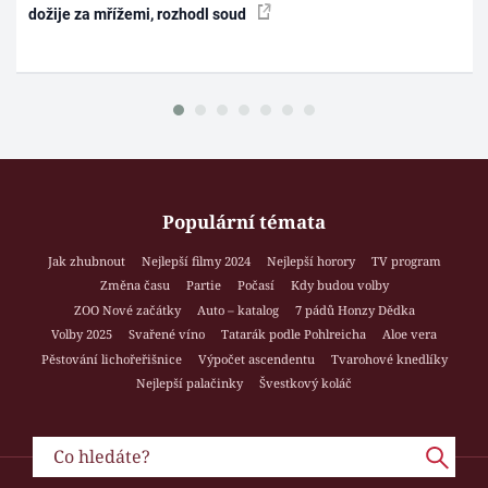
dožije za mřížemi, rozhodl soud
Populární témata
Jak zhubnout
Nejlepší filmy 2024
Nejlepší horory
TV program
Změna času
Partie
Počasí
Kdy budou volby
ZOO Nové začátky
Auto – katalog
7 pádů Honzy Dědka
Volby 2025
Svařené víno
Tatarák podle Pohlreicha
Aloe vera
Pěstování lichořeřišnice
Výpočet ascendentu
Tvarohové knedlíky
Nejlepší palačinky
Švestkový koláč