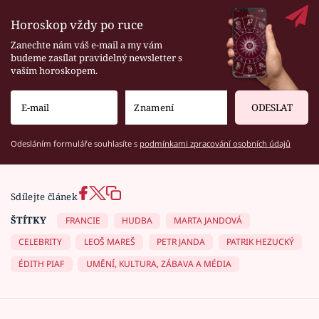
Horoskop vždy po ruce
Zanechte nám váš e-mail a my vám
budeme zasílat pravidelný newsletter s
vaším horoskopem.
ODESLAT
Odesláním formuláře souhlasíte s
podmínkami zpracování osobních údajů
Sdílejte článek
ŠTÍTKY
FRANCIE
HUDBA
MARTA JANDOVÁ
CELEBRITY
LEOŠ MAREŠ
PETR JANDA
PATRIK HEZUCKÝ
ÉDITH PIAF
UMĚNÍ, KULTURA, ZÁBAVA A MÉDIA