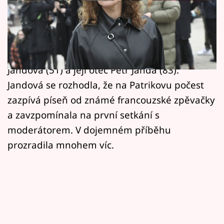
Horoskopy
Páteční rozloučení s Patrikem Hezuckým (†55)
Sledujte prima+
v rádiu probíhalo za účasti mnoha známých
Filmový festival Karlovy Vary
tváří. Mimo jiné se dostavila i rockerka Marta
Jandová (51) a její otec Petr Janda (83).
Pořady
Jandová se rozhodla, že na Patrikovu počest
zazpívá píseň od známé francouzské zpěvačky
Mámy sobě
a zavzpomínala na první setkání s
moderátorem. V dojemném příběhu
Přihlášení
prozradila mnohem víc.
Sledujte nás