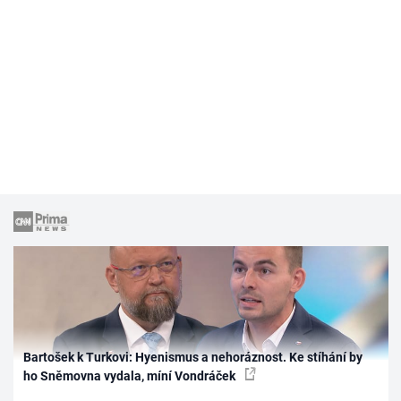
Bartošek k Turkovi: Hyenismus a nehoráznost. Ke stíhání by
ho Sněmovna vydala, míní Vondráček