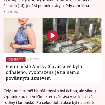
Felixem (14), jenž si po boku táty i dědy zahrál na
klarinet.
CELEBRITY
Pietní místo Aničky Slováčkové bylo
odhaleno. Vyobrazena je na něm s
pověstným úsměvem
Celý koncert měl hlubší smysl a byl tichou, ale silnou
vzpomínkou na Aničku, která zůstává v srdcích své
rodiny i fanoušků. Po celou dobu akce byl na scéně