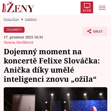
ŽIVĚ
Prima Ženy
■
Celebrity
Trendy:
Polabí
Inspekce
Prostřeno!
AYTO?
CELEBRITY
SDÍLET
Módní alarm
Zrádci
Proměny
17. prosince 2025 16:31
Vanesa Havlíková
Dojemný moment na
koncertě Felixe Slováčka:
Témata
Anička díky umělé
Celebrity
inteligenci znovu „ožila“
Vztahy
Seriály