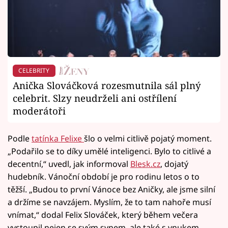
CELEBRITY
Anička Slováčková rozesmutnila sál plný
celebrit. Slzy neudrželi ani ostřílení
moderátoři
Podle
tatínka Felixe
šlo o velmi citlivě pojatý moment.
„Podařilo se to díky umělé inteligenci. Bylo to citlivé a
decentní,“ uvedl, jak informoval
Blesk.cz
, dojatý
hudebník. Vánoční období je pro rodinu letos o to
těžší. „Budou to první Vánoce bez Aničky, ale jsme silní
a držíme se navzájem. Myslím, že to tam nahoře musí
vnímat,“ dodal Felix Slováček, který během večera
vystoupil nejen se svým synem, ale také s vnukem