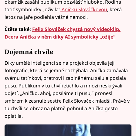
okamžik zasáhl publikum obzvlášť hluboko. Rodina
totiž symbolicky „oživila“
Aničku Slováčkovou
, která
letos na jaře podlehla vážné nemoci.
Čtěte také:
Felix Slováček chystá nový videoklip.
Dcera Anička v něm díky AI symbolicky „ožije“
Dojemná chvíle
Díky umělé inteligenci se na projekci objevila její
fotografie, která se jemně rozhýbala. Anička zamávala
svému tatínkovi, bratrovi i zaplněnému sálu a poslala
pusu. Publikum v tu chvíli ztichlo a mnozí neskrývali
dojetí. „Aničko, ahoj, posíláme ti pusu,“ pronesl
směrem k zesnulé sestře Felix Slováček mladší. Právě v
tu chvíli se obraz na plátně pohnul a Anička gesto
oplatila.