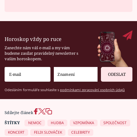
Horoskop vždy po ruce
Zanechte nám váš e-mail a my vám
budeme zasílat pravidelný newsletter s
vaším horoskopem.
ODESLAT
Odesláním formuláře souhlasíte s
podmínkami zpracování osobních údajů
Sdílejte článek
ŠTÍTKY
NEMOC
HUDBA
VZPOMÍNKA
SPOLEČNOST
KONCERT
FELIX SLOVÁČEK
CELEBRITY