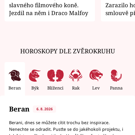
slavného filmového koně.
Zarazilo ho
Jezdil na něm i Draco Malfoy
smlouvě př
zemřít
HOROSKOPY DLE ZVĚROKRUHU
Beran
Býk
Blíženci
Rak
Lev
Panna
V
Beran
6. 8. 2026
Berani, dnes se můžete cítit trochu bez inspirace.
Nenechte se odradit. Pusťte se do jakéhokoli projektu, i