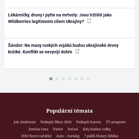
Lékárničky, drony i pytle na mrtvoly: Jsou tržiště jako
Wildberries legitimním cílem Ukrajiny?
Šándor: Na masy ruských vojáků budou ukrajinské drony
krátké. Konflikt se nevyvíjí dobře
Populární témata
Jak zhubnout
Nejlepší filmy 2024
Nejlepší horory
TV program
Změna času
Partie
Počasí
Kdy budou volby
ZOO Nové začátky
Auto – katalog
7 pádů Honzy Dědka