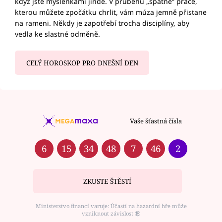
když jste myšlenkami jinde. V průběhu „špatné“ práce,
kterou můžete zpočátku chrlit, vám múza jemně přistane
na rameni. Někdy je zapotřebí trocha disciplíny, aby
vedla ke slastné odměně.
CELÝ HOROSKOP PRO DNEŠNÍ DEN
Vaše šťastná čísla
6
15
34
48
7
46
2
ZKUSTE ŠTĚSTÍ
Ministerstvo financí varuje: Účastí na hazardní hře může
vzniknout závislost ⑱