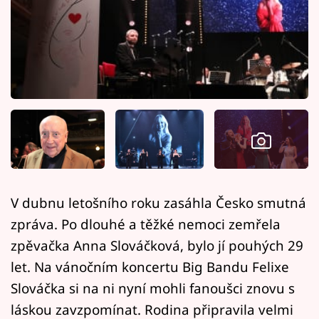
Horoskopy
Sledujte prima+
Filmový festival Karlovy Vary
Pořady
Mámy sobě
Přihlášení
V dubnu letošního roku zasáhla Česko smutná
zpráva. Po dlouhé a těžké nemoci zemřela
Sledujte nás
zpěvačka Anna Slováčková, bylo jí pouhých 29
let. Na vánočním koncertu Big Bandu Felixe
Slováčka si na ni nyní mohli fanoušci znovu s
láskou zavzpomínat. Rodina připravila velmi