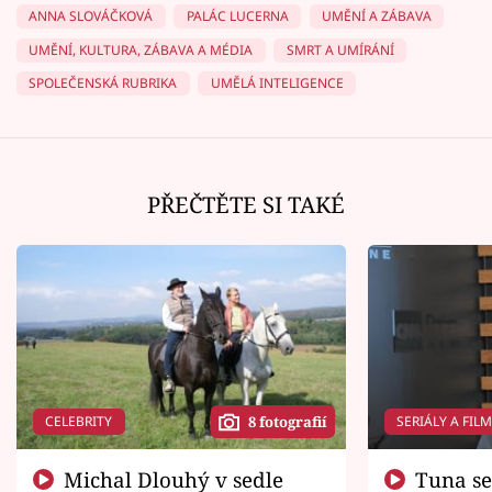
ANNA SLOVÁČKOVÁ
PALÁC LUCERNA
UMĚNÍ A ZÁBAVA
UMĚNÍ, KULTURA, ZÁBAVA A MÉDIA
SMRT A UMÍRÁNÍ
SPOLEČENSKÁ RUBRIKA
UMĚLÁ INTELIGENCE
PŘEČTĚTE SI TAKÉ
CELEBRITY
SERIÁLY A FIL
8 fotografií
Michal Dlouhý v sedle
Tuna se chtěl vrátit domů.