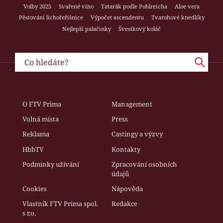
Volby 2025
Svařené víno
Tatarák podle Pohlreicha
Aloe vera
Pěstování lichořeřišnice
Výpočet ascendentu
Tvarohové knedlíky
Nejlepší palačinky
Švestkový koláč
O FTV Prima
Management
Volná místa
Press
Reklama
Castingy a výzvy
HbbTV
Kontakty
Podmínky užívání
Zpracování osobních
údajů
Cookies
Nápověda
Vlastník FTV Prima spol.
Redakce
s r.o.