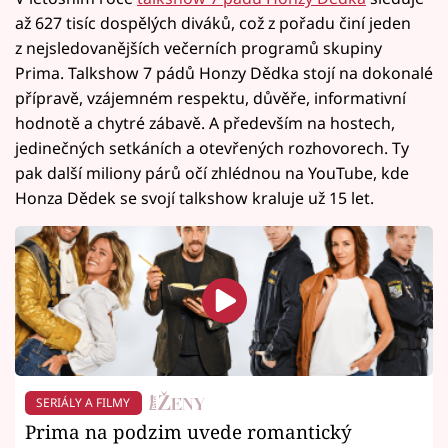
až 627 tisíc dospělých diváků, což z pořadu činí jeden
z nejsledovanějších večerních programů skupiny
Prima. Talkshow 7 pádů Honzy Dědka stojí na dokonalé
přípravě, vzájemném respektu, důvěře, informativní
hodnotě a chytré zábavě. A především na hostech,
jedinečných setkáních a otevřených rozhovorech. Ty
pak další miliony párů očí zhlédnou na YouTube, kde
Honza Dědek se svojí talkshow kraluje už 15 let.
SERIÁLY A FILMY
Prima na podzim uvede romantický