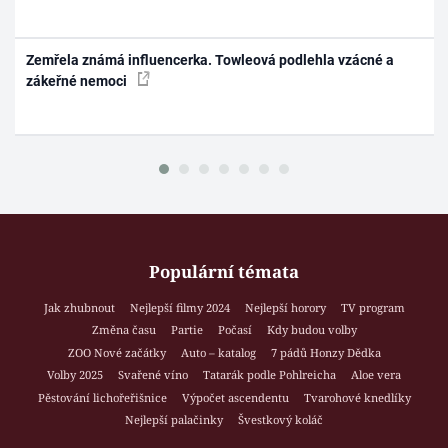
Zemřela známá influencerka. Towleová podlehla vzácné a
zákeřné nemoci
Populární témata
Jak zhubnout
Nejlepší filmy 2024
Nejlepší horory
TV program
Změna času
Partie
Počasí
Kdy budou volby
ZOO Nové začátky
Auto – katalog
7 pádů Honzy Dědka
Volby 2025
Svařené víno
Tatarák podle Pohlreicha
Aloe vera
Pěstování lichořeřišnice
Výpočet ascendentu
Tvarohové knedlíky
Nejlepší palačinky
Švestkový koláč