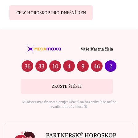
CELÝ HOROSKOP PRO DNEŠNÍ DEN
Vaše šťastná čísla
36
33
10
4
9
46
2
ZKUSTE ŠTĚSTÍ
Ministerstvo financí varuje: Účastí na hazardní hře může
vzniknout závislost ⑱
PARTNERSKÝ HOROSKOP