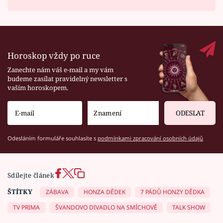
Horoskop vždy po ruce
Zanechte nám váš e-mail a my vám
budeme zasílat pravidelný newsletter s
vaším horoskopem.
ODESLAT
Odesláním formuláře souhlasíte s
podmínkami zpracování osobních údajů
Sdílejte článek
ŠTÍTKY
ZÁBAVA
HONZA DĚDEK
7 PÁDŮ HONZY DĚDKA
TV PRIMA
ŠVANDOVO DIVADLO NA SMÍCHOVĚ
TALK SHOW