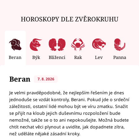
HOROSKOPY DLE ZVĚROKRUHU
Beran
Býk
Blíženci
Rak
Lev
Panna
V
Beran
7. 8. 2026
Je velmi pravděpodobné, že nejlepším řešením je dnes
jednoduše se vzdát kontroly, Berani. Pokud jde o srdeční
záležitosti, ostatní lidé mohou být ve víru zmatku. Snažit
se přijít na kloub jejich duševnímu rozpoložení bude
nemožné, takže se o to ani nepokoušejte. Možná budete
chtít nechat věci plynout a uvidíte, jak dopadnete zítra,
než uděláte nějaké zásadní kroky.