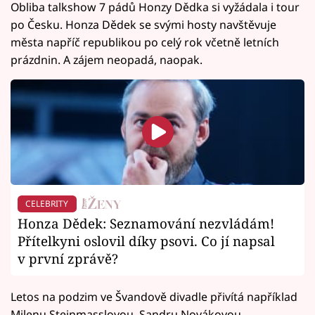
Obliba talkshow 7 pádů Honzy Dědka si vyžádala i tour
po Česku. Honza Dědek se svými hosty navštěvuje
města napříč republikou po celý rok včetně letních
prázdnin. A zájem neopadá, naopak.
CELEBRITY
Honza Dědek: Seznamování nezvládám!
Přítelkyni oslovil díky psovi. Co jí napsal
v první zprávě?
Letos na podzim ve Švandově divadle přivítá například
Milenu Steinmasslovou, Sandru Novákovou