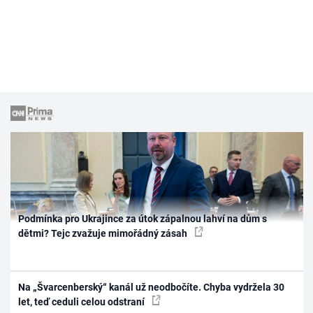
Podmínka pro Ukrajince za útok zápalnou lahví na dům s
dětmi? Tejc zvažuje mimořádný zásah
Na „Švarcenberský“ kanál už neodbočíte. Chyba vydržela 30
let, teď ceduli celou odstraní