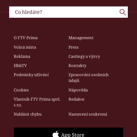
O FTV Prima
Management
Volná místa
Press
Reklama
Castingy a výzvy
HbbTV
Kontakty
Podmínky užívání
Zpracování osobních
údajů
Cookies
Nápověda
Vlastník FTV Prima spol.
Redakce
s r.o.
Nahlásit chybu
Nastavení soukromí
App Store