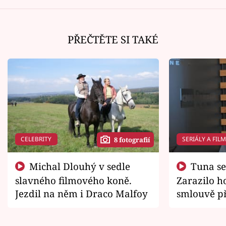
PŘEČTĚTE SI TAKÉ
CELEBRITY
SERIÁLY A FIL
8 fotografií
Michal Dlouhý v sedle
Tuna se chtěl vrátit domů.
slavného filmového koně.
Zarazilo ho
Jezdil na něm i Draco Malfoy
smlouvě př
zemřít