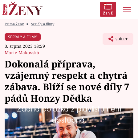
ŽIVĚ
Prima Ženy
■
Seriály a filmy
Trendy:
Polabí
Inspekce
Prostřeno!
AYTO?
SERIÁLY A FILMY
SDÍLET
Módní alarm
Zrádci
Proměny
3. srpna 2023 18:59
Marie Makovská
Dokonalá příprava,
vzájemný respekt a chytrá
Témata
zábava. Blíží se nové díly 7
Celebrity
pádů Honzy Dědka
Žádná položka z playlistu není
Vztahy
Během pouhých pár let se oblíbená talkshow
dostupná.
Seriály
7 pádů Honzy Dědka zařadila k rodinnému
stříbru skupiny Prima a stala se její