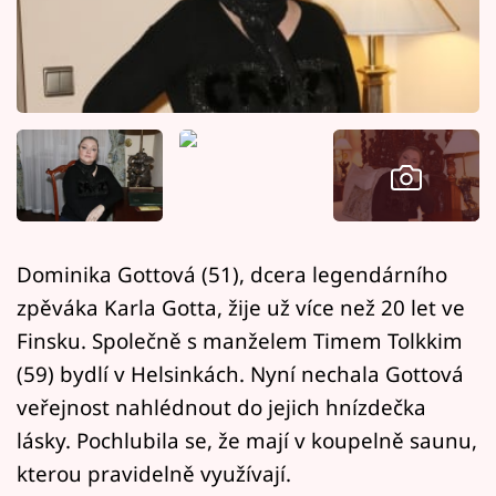
Horoskopy
Sledujte prima+
Filmový festival Karlovy Vary
Pořady
Mámy sobě
Dominika Gottová (51), dcera legendárního
Přihlášení
zpěváka Karla Gotta, žije už více než 20 let ve
Finsku. Společně s manželem Timem Tolkkim
(59) bydlí v Helsinkách. Nyní nechala Gottová
Sledujte nás
veřejnost nahlédnout do jejich hnízdečka
lásky. Pochlubila se, že mají v koupelně saunu,
kterou pravidelně využívají.