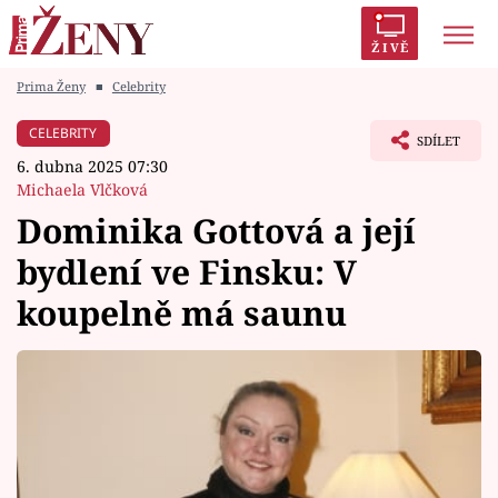
ŽIVĚ
Prima Ženy
■
Celebrity
Trendy:
Polabí
Inspekce
Prostřeno!
AYTO?
CELEBRITY
SDÍLET
Módní alarm
Zrádci
Proměny
6. dubna 2025 07:30
Michaela Vlčková
Dominika Gottová a její
bydlení ve Finsku: V
Témata
koupelně má saunu
Celebrity
Vztahy
Seriály