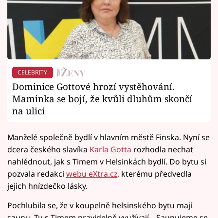
CELEBRITY
Dominice Gottové hrozí vystěhování.
Maminka se bojí, že kvůli dluhům skončí
na ulici
Manželé společně bydlí v hlavním městě Finska. Nyní se
dcera českého slavíka
Karla Gotta
rozhodla nechat
nahlédnout, jak s Timem v Helsinkách bydlí. Do bytu si
pozvala redakci
webu eXtra.cz
, kterému předvedla
jejich hnízdečko lásky.
Pochlubila se, že v koupelně helsinského bytu mají
saunu. Tu s Timem pravidelně využívají. „Saunujeme se