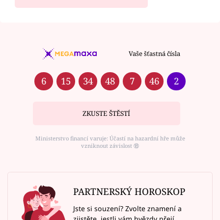
Vaše šťastná čísla
6
15
34
48
7
46
2
ZKUSTE ŠTĚSTÍ
Ministerstvo financí varuje: Účastí na hazardní hře může
vzniknout závislost ⑱
PARTNERSKÝ HOROSKOP
Jste si souzení? Zvolte znamení a
zjistěte, jestli vám hvězdy přejí.