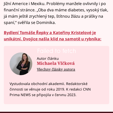
Jižní Americe i Mexiku. Problémy manžele ovlivnily i po
finanční stránce. „Oba dva máme diabetes, vysoký tlak,
já mám ještě zrychlený tep, štítnou žlázu a prášky na
spaní,“ svěřila se Dominika.
Bydlení Tomáše Řepky a Kateřiny Kristelové je
unikátní. Dvojice našla klid na samotě u rybníka:
Failed to fetch
Autor článku
Michaela Vlčková
Všechny články autora
Vystudovala obchodní akademii. Redaktorské
činnosti se věnuje od roku 2019. K redakci CNN
Prima NEWS se připojila v červnu 2023.