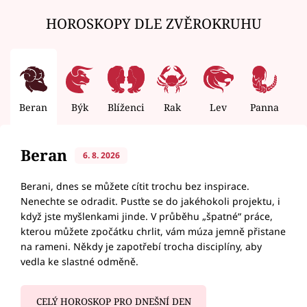
HOROSKOPY DLE ZVĚROKRUHU
Beran
Býk
Blíženci
Rak
Lev
Panna
V
Beran
6. 8. 2026
Berani, dnes se můžete cítit trochu bez inspirace.
Nenechte se odradit. Pusťte se do jakéhokoli projektu, i
když jste myšlenkami jinde. V průběhu „špatné“ práce,
kterou můžete zpočátku chrlit, vám múza jemně přistane
na rameni. Někdy je zapotřebí trocha disciplíny, aby
vedla ke slastné odměně.
CELÝ HOROSKOP PRO DNEŠNÍ DEN