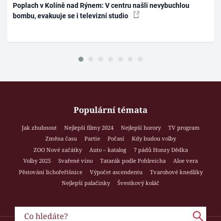
Poplach v Kolíně nad Rýnem: V centru našli nevybuchlou
bombu, evakuuje se i televizní studio
Populární témata
Jak zhubnout
Nejlepší filmy 2024
Nejlepší horory
TV program
Změna času
Partie
Počasí
Kdy budou volby
ZOO Nové začátky
Auto – katalog
7 pádů Honzy Dědka
Volby 2025
Svařené víno
Tatarák podle Pohlreicha
Aloe vera
Pěstování lichořeřišnice
Výpočet ascendentu
Tvarohové knedlíky
Nejlepší palačinky
Švestkový koláč