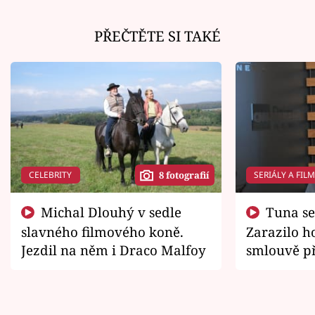
PŘEČTĚTE SI TAKÉ
CELEBRITY
SERIÁLY A FIL
8 fotografií
Michal Dlouhý v sedle
Tuna se chtěl vrátit domů.
slavného filmového koně.
Zarazilo ho
Jezdil na něm i Draco Malfoy
smlouvě př
zemřít