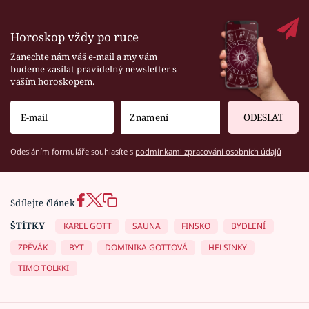
Horoskop vždy po ruce
Zanechte nám váš e-mail a my vám
budeme zasílat pravidelný newsletter s
vaším horoskopem.
ODESLAT
Odesláním formuláře souhlasíte s
podmínkami zpracování osobních údajů
Sdílejte článek
ŠTÍTKY
KAREL GOTT
SAUNA
FINSKO
BYDLENÍ
ZPĚVÁK
BYT
DOMINIKA GOTTOVÁ
HELSINKY
TIMO TOLKKI