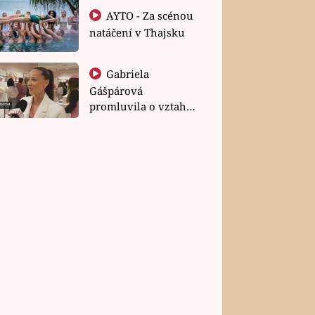
AYTO - Za scénou
natáčení v Thajsku
Gabriela
Gášpárová
promluvila o vztahu
a zakládání rodiny