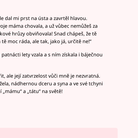
e dal mi prst na ústa a zavrtěl hlavou.
tvoje máma chovala, a už vůbec nemůžeš za
takové hrůzy obviňovala! Snad chápeš, že tě
tě moc ráda, ale tak, jako já, určitě ne!“
atnácti lety vzala a s ním získala i báječnou
, ale její zatvrzelost vůči mně je nezvratná.
žela, nádhernou dceru a syna a ve své tchyni
í „mámu“ a „tátu“ na světě!