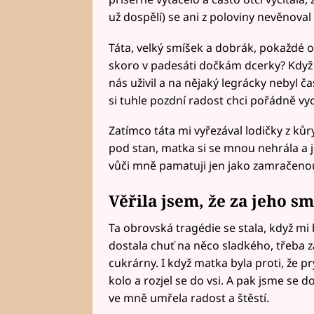
už dospělí) se ani z poloviny nevěnoval
Táta, velký smíšek a dobrák, pokaždé 
skoro v padesáti dočkám dcerky? Když b
nás uživil a na nějaký legrácky nebyl 
si tuhle pozdní radost chci pořádně vy
Zatímco táta mi vyřezával lodičky z kůry,
pod stan, matka si se mnou nehrála a jen
vůči mně pamatuji jen jako zamračeno
Věřila jsem, že za jeho s
Ta obrovská tragédie se stala, když mi
dostala chuť na něco sladkého, třeba zá
cukrárny. I když matka byla proti, že p
kolo a rozjel se do vsi. A pak jsme se do
ve mně umřela radost a štěstí.