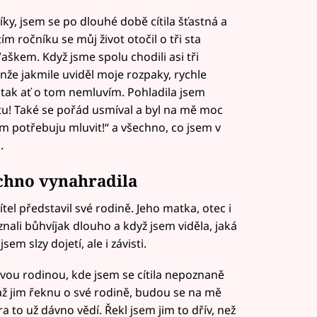
y, jsem se po dlouhé době cítila šťastná a
ím ročníku se můj život otočil o tři sta
aškem. Když jsme spolu chodili asi tři
nže jakmile uviděl moje rozpaky, rychle
ci, tak ať o tom nemluvím. Pohladila jsem
tátu! Také se pořád usmíval a byl na mě moc
om potřebuju mluvit!“ a všechno, co jsem v
.
chno vynahradila
l představil své rodině. Jeho matka, otec i
znali bůhvíjak dlouho a když jsem viděla, jaká
em slzy dojetí, ale i závisti.
ovou rodinou, kde jsem se cítila nepoznaně
 až jim řeknu o své rodině, budou se na mě
stra to už dávno vědí. Řekl jsem jim to dřív, než