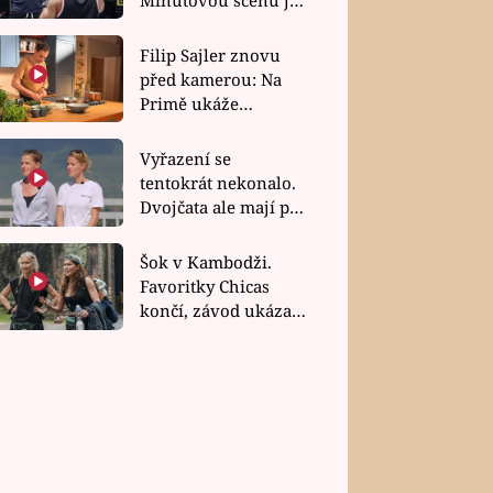
bez dubla
Filip Sajler znovu
před kamerou: Na
Primě ukáže
poctivou kuchyni i
rychlé recepty
Vyřazení se
tentokrát nekonalo.
Dvojčata ale mají po
uzavření třetí etapy
závodu nůž na krku
Šok v Kambodži.
Favoritky Chicas
končí, závod ukázal
svou nejtvrdší tvář