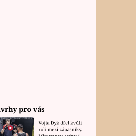
vrhy pro vás
Vojta Dyk dřel kvůli
roli mezi zápasníky.
Minutovou scénu jel