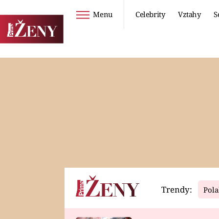
Menu
Celebrity
Vztahy
S
Seriály
Životní styl
ZOO
DIETY A HUBNUTÍ
PROSTŘENO!
CESTOVÁNÍ A
DOVOLENÁ
DUCH
ZDRAVÍ
Trendy:
Pola
Horoskopy
Video
ASTROČLÁNKY
SERIÁLY