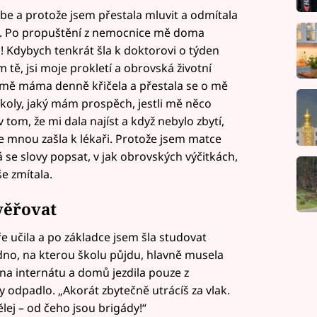
ebe a protože jsem přestala mluvit a odmítala
rii. Po propuštění z nemocnice mě doma
l! Kdybych tenkrát šla k doktorovi o týden
 tě, jsi moje prokletí a obrovská životní
 mě máma denně křičela a přestala se o mě
 školy, jaký mám prospěch, jestli mě něco
 v tom, že mi dala najíst a když nebylo zbytí,
e mnou zašla k lékaři. Protože jsem matce
á se slovy popsat, v jak obrovských výčitkách,
e zmítala.
věřovat
ře učila a po základce jsem šla studovat
dno, na kterou školu půjdu, hlavně musela
na internátu a domů jezdila pouze z
zy odpadlo. „Akorát zbytečně utrácíš za vlak.
ydělej – od čeho jsou brigády!“