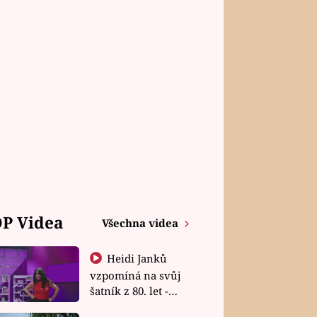
P Videa
Všechna videa
Heidi Janků
vzpomíná na svůj
šatník z 80. let -
Shopaholičky