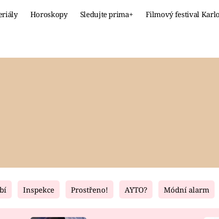
eriály
Horoskopy
Sledujte prima+
Filmový festival Karl
Celebrity
Recept
MÓDA A KRÁSA
HLAVNÍ JÍ
VZTAHY A SEX
SLADKÉ
PRIMA MAMINKA
ZDRAVÉ
bí
Inspekce
Prostřeno!
AYTO?
Módní alarm
Fresh
Living
RECEPTY
BYDLENÍ