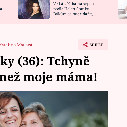
Velká věštba na srpen
NOVINKY
ZAHRADA
a:
podle Helen Stanku:
y
Býkům se bude dařit,
VIDEORECEPTY
DESIGN
Vodnáře čeká jízda
Kateřina Motlová
SDÍLET
ky (36): Tchyně
 než moje máma!