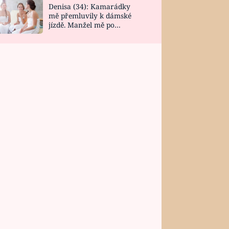
Denisa (34): Kamarádky
mě přemluvily k dámské
jízdě. Manžel mě po
návratu zaskočil