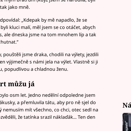
 tak jako mně.
odpovídal: „Kdepak by mě napadlo, že se
yli kluci malí, měl jsem se co otáčet, abych
čas, ale dneska jsme na tom mnohem líp a tak
chutnat.“
 pouštěli jsme draka, chodili na výlety, jezdili
 výjimečně s námi jela na výlet. Vlastně si ji
u, popudlivou a chladnou ženu.
mrt můžu já
 bylo osm let. Jedno nedělní odpoledne jsem
kusky, a přemluvila tátu, aby pro ně sjel do
Ná
rý nemusím mít všechno, co chci, otec sedl na
zvěděli, že tatínka srazil náklaďák... Ten den