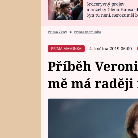
Srdceryvný projev
SNÁŘ
CELEBRITY
manželky Glena Hansard
Syn tu není, nerozuměl b
HOROSKOP NA
VAŘENÍ
tomu, vysvětlila
ROK 2023
Prima Ženy
■
Prima maminka
4. května 2019 06:00
PRIMA MAMINKA
Příběh Veroni
mě má raději