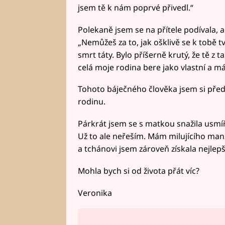
jsem tě k nám poprvé přivedl.“
Polekaně jsem se na přítele podívala, al
„Nemůžeš za to, jak ošklivě se k tobě 
smrt táty. Bylo příšerně krutý, že tě z 
celá moje rodina bere jako vlastní a má 
Tohoto báječného člověka jsem si před p
rodinu.
Párkrát jsem se s matkou snažila usmířit
Už to ale neřeším. Mám milujícího man
a tchánovi jsem zároveň získala nejlepš
Mohla bych si od života přát víc?
Veronika