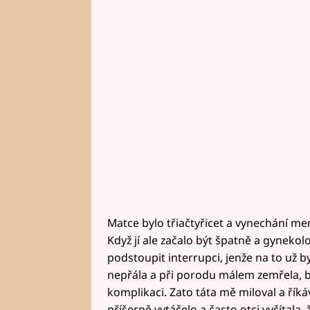
Matce bylo třiačtyřicet a vynechání me
Když jí ale začalo být špatně a gynekolo
podstoupit interrupci, jenže na to už 
nepřála a při porodu málem zemřela, b
komplikaci. Zato táta mě miloval a říká
příšerně vytáčelo a často otci vyčítala