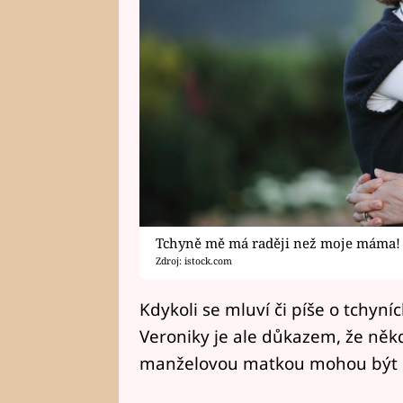
Tchyně mě má raději než moje máma!
Zdroj: istock.com
Kdykoli se mluví či píše o tchyní
Veroniky je ale důkazem, že něk
manželovou matkou mohou být mn