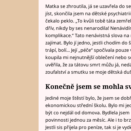
Matka se zhroutila, já se uzavřela do s
jíst, skončila jsem na dětské psychiat
čekalo peklo. „To kvůli tobě táta zemře
dřív, nikdy by ses nenarodila! Nenávidím
komplikace.“ Tato nenávistná slova na
zajímat. Bylo jí jedno, jestli chodím do
trápí, bolí... Její „péče“ spočívala pouze
koupila mi nejnutnější oblečení nebo s
uvěřila, že za tátovu smrt můžu já, ned
zoufalství a smutku se moje dětská duš
Konečně jsem se mohla s
Jediné moje štěstí bylo, že jsem se dob
ekonomickou střední školu. Bylo mi je
být co nejdál od domova. Bydlela jsem 
povinnosti jednou za měsíc. Ale i to br
Jestli sis přijela pro peníze, tak si je v