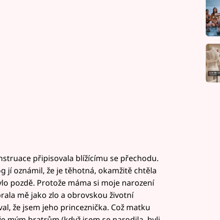
nstruace připisovala blížícímu se přechodu.
g jí oznámil, že je těhotná, okamžitě chtěla
bylo pozdě. Protože máma si moje narození
rala mě jako zlo a obrovskou životní
val, že jsem jeho princeznička. Což matku
, že mým bratrům (když jsem se narodila, byli