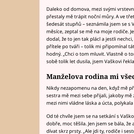
Daleko od domova, mezi svými vrstevník
přestaly mě trápit noční můry. A ve třet
šedesát stupňů – seznámila jsem se s V
měsíce, zeptal se mě na moje rodiče. Je
dodal, že to jen tak plácl a jestli nech
přítele po tváři – tolik mi připomínal 
hodný. „Chci o tom mluvit. Vlastně o t
sobě tolik let dusila, jsem Vaškovi řekla
Manželova rodina mi vše
Nikdy nezapomenu na den, když mě příte
sestra mě mezi sebe přijali, jakoby mě 
mezi nimi vládne láska a úcta, polykala js
Od té chvíle jsem se na setkání s Vašk
dobře, moc těšila. Jen jsem se bála, že
dívat skrz prsty. „Ale jdi ty, rodiče i se