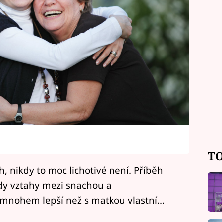
TO
ch, nikdy to moc lichotivé není. Příběh
dy vztahy mezi snachou a
ohem lepší než s matkou vlastní...