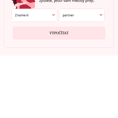
zjistěte, jestli vám hvězdy přejí.
VYPOČÍTAT