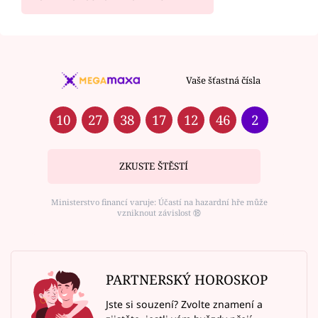
Vaše šťastná čísla
10
27
38
17
12
46
2
ZKUSTE ŠTĚSTÍ
Ministerstvo financí varuje: Účastí na hazardní hře může
vzniknout závislost ⑱
PARTNERSKÝ HOROSKOP
Jste si souzení? Zvolte znamení a