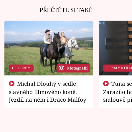
PŘEČTĚTE SI TAKÉ
CELEBRITY
SERIÁLY A FIL
8 fotografií
Michal Dlouhý v sedle
Tuna se chtěl vrátit domů.
slavného filmového koně.
Zarazilo ho
Jezdil na něm i Draco Malfoy
smlouvě př
zemřít