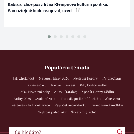
Babiš si chce posvítit na Klempířovu kulturní politiku.
Samozřejmě budu reagovat, uvedl
Populární témata
Jak zhubnout
Nejlepší filmy 2024
Nejlepší horory
TV program
Změna času
Partie
Počasí
Kdy budou volby
ZOO Nové začátky
Auto – katalog
7 pádů Honzy Dědka
Volby 2025
Svařené víno
Tatarák podle Pohlreicha
Aloe vera
Pěstování lichořeřišnice
Výpočet ascendentu
Tvarohové knedlíky
Nejlepší palačinky
Švestkový koláč