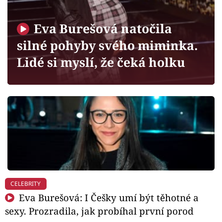
Horoskopy
Sledujte prima+
Eva Burešová natočila
silné pohyby svého miminka.
Filmový festival Karlovy Vary
Lidé si myslí, že čeká holku
Pořady
Mámy sobě
Přihlášení
Sledujte nás
CELEBRITY
Eva Burešová: I Češky umí být těhotné a
sexy. Prozradila, jak probíhal první porod