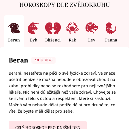
HOROSKOPY DLE ZVĚROKRUHU
Beran
Býk
Blíženci
Rak
Lev
Panna
V
Beran
10. 8. 2026
Berani, nešetřete na péči o své fyzické zdraví. Ve snaze
ušetřit peníze se možná nebudete obtěžovat chodit na
zubní prohlídky nebo se rozhodnete pro nejlevnějšího
lékaře. Nic není důležitější než vaše zdraví. Chovejte se
ke svému tělu s úctou a respektem, které si zaslouží.
Možná vám nebude dělat potíže dělat pro druhé to, co
víte, že byste měli dělat pro sebe.
CELÝ HOROSKOP PRO DNEŠNÍ DEN