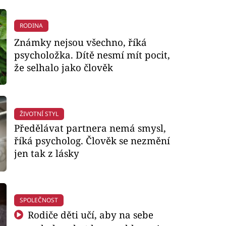
RODINA
Známky nejsou všechno, říká
psycholožka. Dítě nesmí mít pocit,
že selhalo jako člověk
ŽIVOTNÍ STYL
Předělávat partnera nemá smysl,
říká psycholog. Člověk se nezmění
jen tak z lásky
SPOLEČNOST
Rodiče děti učí, aby na sebe