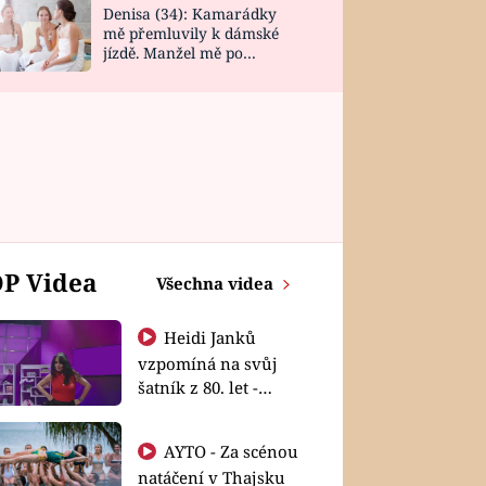
Denisa (34): Kamarádky
mě přemluvily k dámské
jízdě. Manžel mě po
návratu zaskočil
P Videa
Všechna videa
Heidi Janků
vzpomíná na svůj
šatník z 80. let -
Shopaholičky
AYTO - Za scénou
natáčení v Thajsku