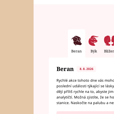
Beran
Býk
Blíže
Beran
8. 8. 2026
Rychlé akce tohoto dne vás mohou
poslední události týkající se lás
dějí příliš rychle na to, abyste 
analytičtí. Možná zjistíte, že se 
stanice. Naskočte na palubu a n