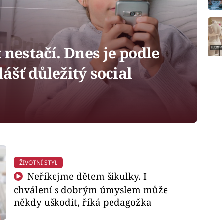
nestačí. Dnes je podle
ášť důležitý social
ŽIVOTNÍ STYL
Neříkejme dětem šikulky. I
chválení s dobrým úmyslem může
někdy uškodit, říká pedagožka