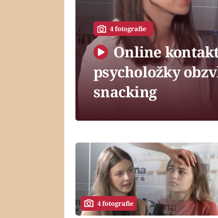
4 fotografie
Online kontakt 
psycholožky obzvl
snacking
4 fotografie