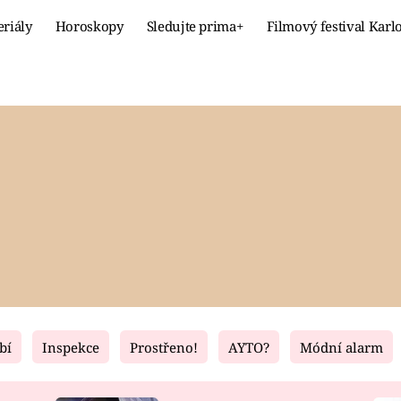
eriály
Horoskopy
Sledujte prima+
Filmový festival Karl
Celebrity
Recept
MÓDA A KRÁSA
HLAVNÍ JÍ
VZTAHY A SEX
SLADKÉ
PRIMA MAMINKA
ZDRAVÉ
bí
Inspekce
Prostřeno!
AYTO?
Módní alarm
Fresh
Living
RECEPTY
BYDLENÍ