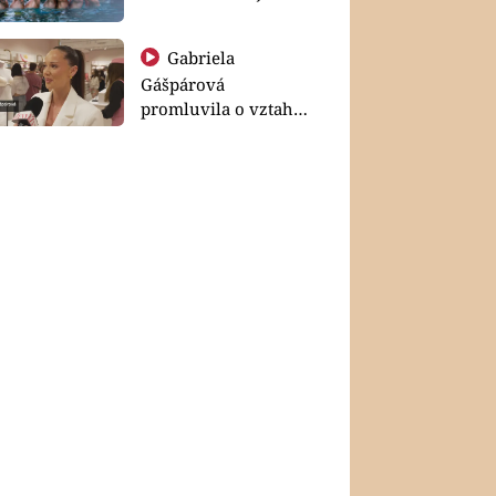
Gabriela
Gášpárová
promluvila o vztahu
a zakládání rodiny