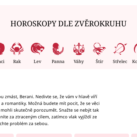
HOROSKOPY DLE ZVĚROKRUHU
nci
Rak
Lev
Panna
Váhy
Štír
Střelec
K
 zmást, Berani. Nedivte se, že vám v hlavě víří
ky a romantiky. Možná budete mít pocit, že se věci
jim mohli skutečně porozumět. Snažte se nebýt tak
honíte za ztraceným cílem, zatímco vlak vyjíždí ze
echte problém za sebou.