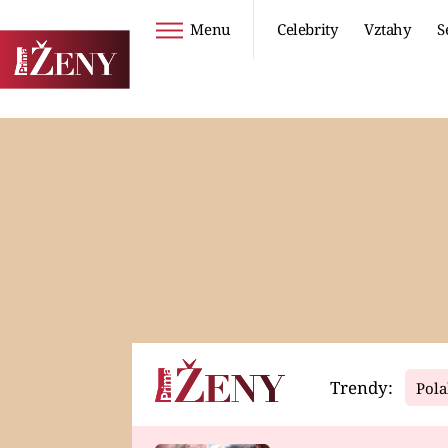
Menu
Celebrity
Vztahy
S
Seriály
Životní styl
ZOO
DIETY A HUBNUTÍ
PROSTŘENO!
CESTOVÁNÍ A
DOVOLENÁ
DUCH
ZDRAVÍ
Trendy:
Pola
Horoskopy
Video
ASTROČLÁNKY
SERIÁLY