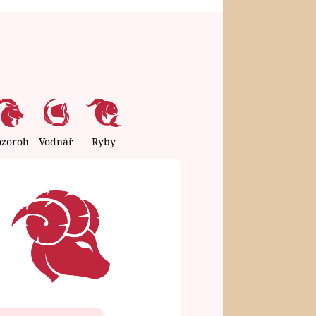
ozoroh
Vodnář
Ryby