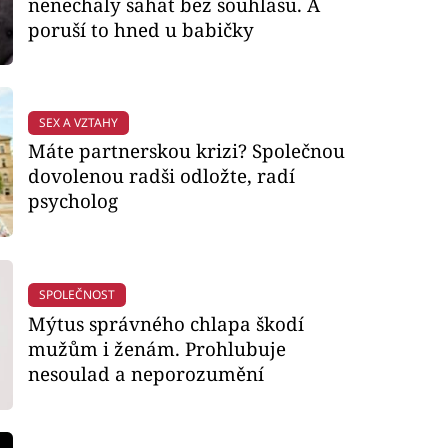
nenechaly sahat bez souhlasu. A
poruší to hned u babičky
SEX A VZTAHY
Máte partnerskou krizi? Společnou
dovolenou radši odložte, radí
psycholog
SPOLEČNOST
Mýtus správného chlapa škodí
mužům i ženám. Prohlubuje
nesoulad a neporozumění