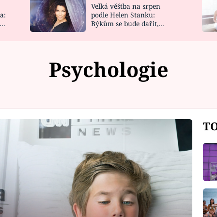
Velká věštba na srpen
NOVINKY
ZAHRADA
a:
podle Helen Stanku:
y
Býkům se bude dařit,
VIDEORECEPTY
DESIGN
Vodnáře čeká jízda
Psychologie
TO