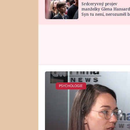
Srdceryvný projev
SNÁŘ
CELEBRITY
manželky Glena Hansard
Syn tu není, nerozuměl b
HOROSKOP NA
VAŘENÍ
tomu, vysvětlila
ROK 2023
PSYCHOLOGIE