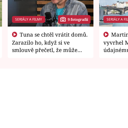
SERIÁLY A FILMY
SERIÁLY A FI
9 fotografií
Tuna se chtěl vrátit domů.
Martin Písařík jako
Zarazilo ho, když si ve
vyvrhel 
smlouvě přečetl, že může
údajnému
zemřít
je v nemil