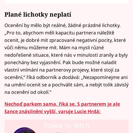
Plané lichotky neplatí
Ocenění by mělo být reálné, žádné prázdné lichotky.
„Pro to, abychom měli kapacitu partnera náležitě
ocenit, je dobré mít zpracované negativní pocity, které
vůči němu můžeme mít. Mám na mysli různé
nedořešené situace, které nás v minulosti zranily a byly
ponechány bez vyjasnění. Pak bude možné naladit
vlastní vnímání na partnerovy projevy, které stojí za
ocenění,“ říká odborník a dodává: „Nezapomínejme ani
na umění ocenit se a pochválit sám, a nebýt tolik závislý
na ocenění od okolí.“
Nechoď parkem sama, říká se. S partnerem je ale
šance znásilnění vyšší, varuje Lucie Hrdá:
Failed to fetch