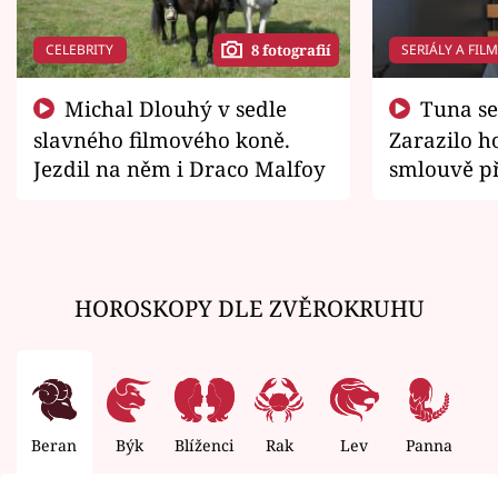
CELEBRITY
SERIÁLY A FIL
8 fotografií
Michal Dlouhý v sedle
Tuna se chtěl vrátit domů.
slavného filmového koně.
Zarazilo ho
Jezdil na něm i Draco Malfoy
smlouvě př
zemřít
HOROSKOPY DLE ZVĚROKRUHU
Beran
Býk
Blíženci
Rak
Lev
Panna
V