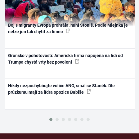
Boj s migranty Evropa prohrála, míní Stoniš. Podle Mlejnka je
nelze jen tak chytit za límec
Grónsko v pohotovosti: Americká firma napojená na lidi od
Trumpa chystá vrty bez povolení
Nikdy nezpochybňujte voliče ANO, smál se Staněk. Dle
průzkumu mají za lídra opozice Babiše