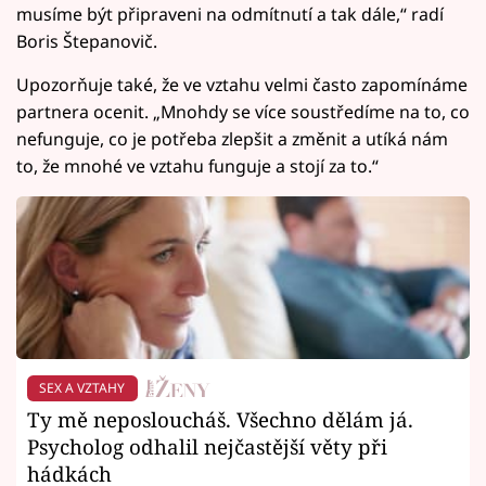
musíme být připraveni na odmítnutí a tak dále,“ radí
Boris Štepanovič.
Upozorňuje také, že ve vztahu velmi často zapomínáme
partnera ocenit. „Mnohdy se více soustředíme na to, co
nefunguje, co je potřeba zlepšit a změnit a utíká nám
to, že mnohé ve vztahu funguje a stojí za to.“
SEX A VZTAHY
Ty mě neposloucháš. Všechno dělám já.
Psycholog odhalil nejčastější věty při
hádkách