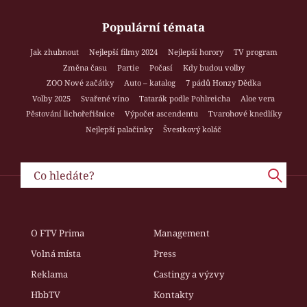
Populární témata
Jak zhubnout
Nejlepší filmy 2024
Nejlepší horory
TV program
Změna času
Partie
Počasí
Kdy budou volby
ZOO Nové začátky
Auto – katalog
7 pádů Honzy Dědka
Volby 2025
Svařené víno
Tatarák podle Pohlreicha
Aloe vera
Pěstování lichořeřišnice
Výpočet ascendentu
Tvarohové knedlíky
Nejlepší palačinky
Švestkový koláč
O FTV Prima
Management
Volná místa
Press
Reklama
Castingy a výzvy
HbbTV
Kontakty