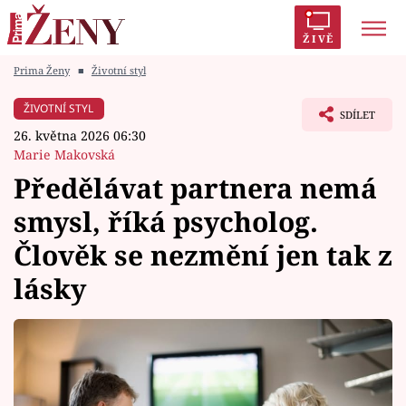
ŽIVĚ
Prima Ženy
■
Životní styl
Trendy:
Polabí
Inspekce
Prostřeno!
AYTO?
ŽIVOTNÍ STYL
SDÍLET
Módní alarm
Zrádci
Proměny
26. května 2026 06:30
Marie Makovská
Předělávat partnera nemá
smysl, říká psycholog.
Témata
Člověk se nezmění jen tak z
Celebrity
lásky
Vztahy
Seriály