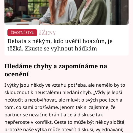
ŽIVOTNÍ STYL
Debata s někým, kdo uvěřil hoaxům, je
těžká. Zkuste se vyhnout hádkám
Hledáme chyby a zapomínáme na
ocenění
I výtky jsou někdy ve vztahu potřeba, ale nemělo by to
sklouznout k neustálému hledání chyb. „Vždy je lepší
neútočit a neobviňovat, ale mluvit o svých pocitech a
tom, co sami prožíváme. Jenom tak si zajistíme, že
partner se nezačne bránit a celá diskuse tak
nepřeroste v konflikt. Cesta to může být někdy složitá,
protože naše výtka může otevřít diskusi, vyjednávání;