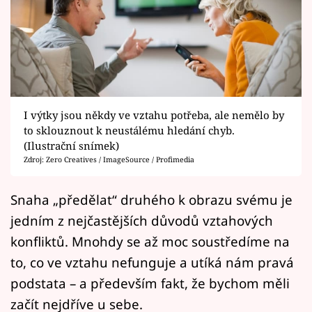
Horoskopy
Sledujte prima+
Filmový festival Karlovy Vary
Pořady
I výtky jsou někdy ve vztahu potřeba, ale nemělo by
to sklouznout k neustálému hledání chyb.
Mámy sobě
(Ilustrační snímek)
Zdroj: Zero Creatives / ImageSource / Profimedia
Přihlášení
Snaha „předělat“ druhého k obrazu svému je
jedním z nejčastějších důvodů vztahových
Sledujte nás
konfliktů. Mnohdy se až moc soustředíme na
to, co ve vztahu nefunguje a utíká nám pravá
podstata – a především fakt, že bychom měli
začít nejdříve u sebe.