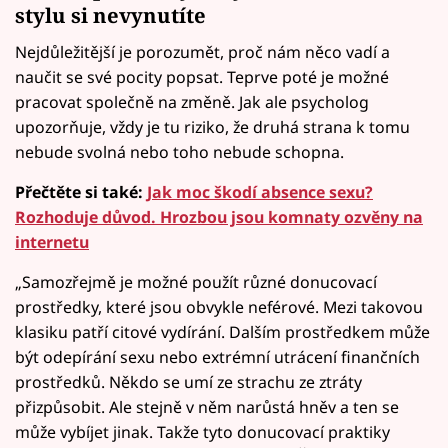
stylu si nevynutíte
Nejdůležitější je porozumět, proč nám něco vadí a
naučit se své pocity popsat. Teprve poté je možné
pracovat společně na změně. Jak ale psycholog
upozorňuje, vždy je tu riziko, že druhá strana k tomu
nebude svolná nebo toho nebude schopna.
Přečtěte si také:
Jak moc škodí absence sexu?
Rozhoduje důvod. Hrozbou jsou komnaty ozvěny na
internetu
„Samozřejmě je možné použít různé donucovací
prostředky, které jsou obvykle neférové. Mezi takovou
klasiku patří citové vydírání. Dalším prostředkem může
být odepírání sexu nebo extrémní utrácení finančních
prostředků. Někdo se umí ze strachu ze ztráty
přizpůsobit. Ale stejně v něm narůstá hněv a ten se
může vybíjet jinak. Takže tyto donucovací praktiky