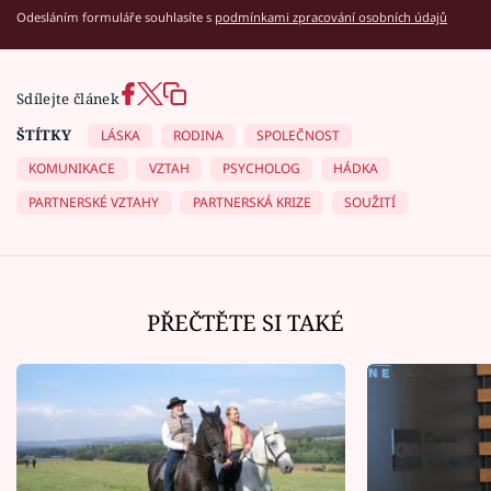
Odesláním formuláře souhlasíte s
podmínkami zpracování osobních údajů
Sdílejte článek
ŠTÍTKY
LÁSKA
RODINA
SPOLEČNOST
KOMUNIKACE
VZTAH
PSYCHOLOG
HÁDKA
PARTNERSKÉ VZTAHY
PARTNERSKÁ KRIZE
SOUŽITÍ
PŘEČTĚTE SI TAKÉ