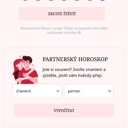
ZKUSTE ŠTĚSTÍ
Ministerstvo financí varuje: Účastí na hazardní hře může
vzniknout závislost ⑱
PARTNERSKÝ HOROSKOP
Jste si souzení? Zvolte znamení a
zjistěte, jestli vám hvězdy přejí.
VYPOČÍTAT