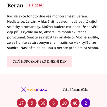
Beran
8. 8. 2026
Rychlé akce tohoto dne vás mohou zmást, Berani.
Nedivte se, že vám v hlavě víří poslední události týkající
se lásky a romantiky. Možná budete mít pocit, že se věci
dějí příliš rychle na to, abyste jim mohli skutečně
porozumět. Snažte se nebýt tak analytičtí. Možná zjistíte,
že se honíte za ztraceným cílem, zatímco vlak vyjíždí ze
stanice. Naskočte na palubu a nechte problém za sebou.
CELÝ HOROSKOP PRO DNEŠNÍ DEN
Vaše šťastná čísla
17
9
36
8
10
46
2