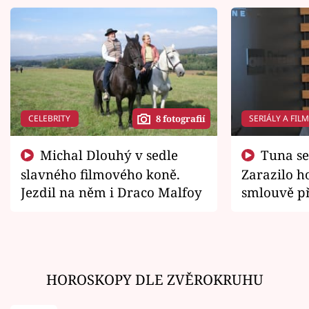
CELEBRITY
SERIÁLY A FIL
8 fotografií
Michal Dlouhý v sedle
Tuna se chtěl vrátit domů.
slavného filmového koně.
Zarazilo ho
Jezdil na něm i Draco Malfoy
smlouvě př
zemřít
HOROSKOPY DLE ZVĚROKRUHU