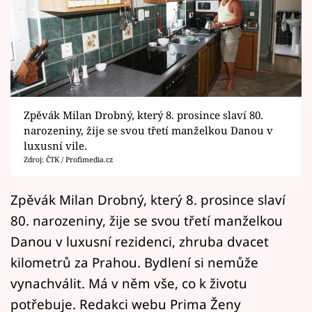
Horoskopy
Sledujte prima+
Filmový festival Karlovy Vary
Pořady
Zpěvák Milan Drobný, který 8. prosince slaví 80.
narozeniny, žije se svou třetí manželkou Danou v
Mámy sobě
luxusní vile.
Zdroj: ČTK / Profimedia.cz
Přihlášení
Zpěvák Milan Drobný, který 8. prosince slaví
80. narozeniny, žije se svou třetí manželkou
Sledujte nás
Danou v luxusní rezidenci, zhruba dvacet
kilometrů za Prahou. Bydlení si nemůže
vynachválit. Má v něm vše, co k životu
potřebuje. Redakci webu Prima Ženy