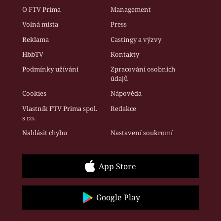
O FTV Prima
Management
Volná místa
Press
Reklama
Castingy a výzvy
HbbTV
Kontakty
Podmínky užívání
Zpracování osobních
údajů
Cookies
Nápověda
Vlastník FTV Prima spol.
Redakce
s r.o.
Nahlásit chybu
Nastavení soukromí
App Store
Google Play