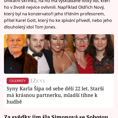
unikátní skříňku, na níž má vyskládané fotky lidí, kteří
ho v životě nejvíce ovlivnili. Například Oldřich Nový,
který byl na konzervatoři jeho třídním profesorem,
přítel Karel Gott, který ho ke zpívání přivedl, nebo jeho
dlouholetý idol Tom Jones.
CELEBRITY
Syny Karla Šípa od sebe dělí 22 let. Starší
má krásnou partnerku, mladší tíhne k
hudbě
Za svědky jim šla Simonová se Sobotou