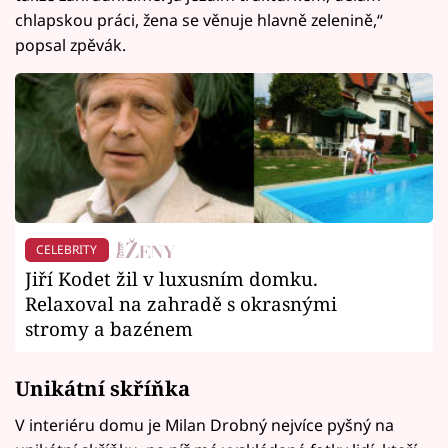
chlapskou práci, žena se věnuje hlavně zelenině,“
popsal zpěvák.
CELEBRITY
Jiří Kodet žil v luxusním domku.
Relaxoval na zahradě s okrasnými
stromy a bazénem
Unikátní skříňka
V interiéru domu je Milan Drobný nejvíce pyšný na