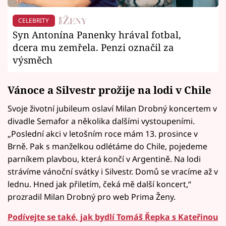
CELEBRITY
Syn Antonína Panenky hrával fotbal,
dcera mu zemřela. Penzi označil za
výsměch
Vánoce a Silvestr prožije na lodi v Chile
Svoje životní jubileum oslaví Milan Drobný koncertem v
divadle Semafor a několika dalšími vystoupeními.
„Poslední akci v letošním roce mám 13. prosince v
Brně. Pak s manželkou odlétáme do Chile, pojedeme
parníkem plavbou, která končí v Argentině. Na lodi
strávíme vánoční svátky i Silvestr. Domů se vracíme až v
lednu. Hned jak přiletím, čeká mě další koncert,“
prozradil Milan Drobný pro web Prima Ženy.
Podívejte se také, jak bydlí Tomáš Řepka s Kateřinou