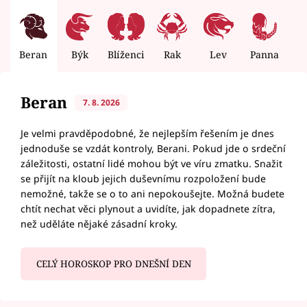
Beran
Býk
Blíženci
Rak
Lev
Panna
V
Beran
7. 8. 2026
Je velmi pravděpodobné, že nejlepším řešením je dnes
jednoduše se vzdát kontroly, Berani. Pokud jde o srdeční
záležitosti, ostatní lidé mohou být ve víru zmatku. Snažit
se přijít na kloub jejich duševnímu rozpoložení bude
nemožné, takže se o to ani nepokoušejte. Možná budete
chtít nechat věci plynout a uvidíte, jak dopadnete zítra,
než uděláte nějaké zásadní kroky.
CELÝ HOROSKOP PRO DNEŠNÍ DEN