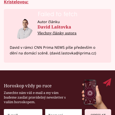
Kristelovou:
Failed to fetch
Autor článku
David Laštovka
Všechny články autora
David v rámci CNN Prima NEWS píše především o
dění na domácí scéně. (david.lastovka@iprima.cz)
Horoskop vždy po ruce
Zanechte nám váš e-mail a my vám
budeme zasílat pravidelný newsletter s
vaším horoskopem.