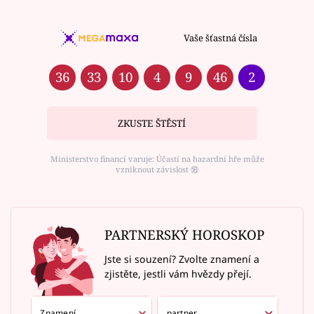
Vaše šťastná čísla
36
33
10
4
9
46
2
ZKUSTE ŠTĚSTÍ
Ministerstvo financí varuje: Účastí na hazardní hře může
vzniknout závislost ⑱
PARTNERSKÝ HOROSKOP
Jste si souzení? Zvolte znamení a
zjistěte, jestli vám hvězdy přejí.