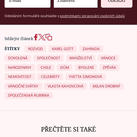
ODESLAT
Odesláním formuláře souhlasíte s
podmínkami zpracování osobních údajů
Sdílejte článek
ŠTÍTKY
ROZVOD
KAREL GOTT
ZAHRADA
DOVOLENÁ
SPOLEČNOST
MANŽELSTVÍ
VÁNOCE
NAROZENINY
CHILE
DŮM
BYDLENÍ
ZPĚVÁK
NEMOVITOST
CELEBRITY
YVETTA SIMONOVÁ
VÁNOČNÍ SVÁTKY
VLASTA KAHOVCOVÁ
MILAN DROBNÝ
SPOLEČENSKÁ RUBRIKA
PŘEČTĚTE SI TAKÉ