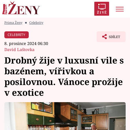
ŽIVĚ
Prima Ženy
■
Celebrity
Trendy:
Polabí
Inspekce
Prostřeno!
AYTO?
CELEBRITY
SDÍLET
Módní alarm
Zrádci
Proměny
8. prosince 2024 06:30
David Laštovka
Drobný žije v luxusní vile s
bazénem, vířivkou a
Témata
posilovnou. Vánoce prožije
Celebrity
v exotice
Vztahy
Seriály