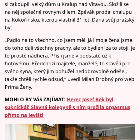
si zakoupili velký dům u Kralup nad Vltavou. Složili se
na něj společně rovným dílem. Zpěvák prodal chalupu
na Kokořínsku, kterou vlastnil 31 let, Dana svůj pražský
byt.
„Padlo na to všechno, co jsem měl. Já i moje žena jsme
do toho dali všechny prachy, ale to bydlení za to stojí, je
to prostě nádhera. Přišli jsme v podstatě už k
hotovému. Předchozí majitelé, manželé, to stavěli pro
svého syna, který jim bohužel nedobrovolně odešel,
takže chtěli rychle odsud,“ uvedl Milan Drobný pro web
Prima Ženy.
MOHLO BY VÁS ZAJÍMAT:
Herec Josef Bek byl
sukničkář. Slavná kolegyně s ním prožila orgasmus
přímo na jevišti