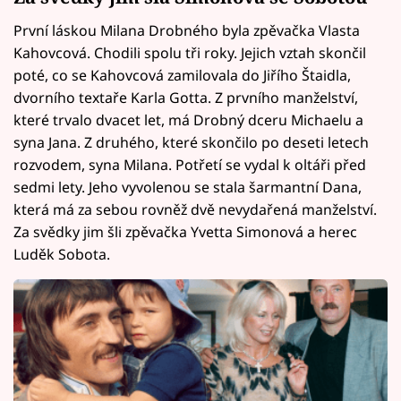
První láskou Milana Drobného byla zpěvačka Vlasta
Kahovcová. Chodili spolu tři roky. Jejich vztah skončil
poté, co se Kahovcová zamilovala do Jiřího Štaidla,
dvorního textaře Karla Gotta. Z prvního manželství,
které trvalo dvacet let, má Drobný dceru Michaelu a
syna Jana. Z druhého, které skončilo po deseti letech
rozvodem, syna Milana. Potřetí se vydal k oltáři před
sedmi lety. Jeho vyvolenou se stala šarmantní Dana,
která má za sebou rovněž dvě nevydařená manželství.
Za svědky jim šli zpěvačka Yvetta Simonová a herec
Luděk Sobota.