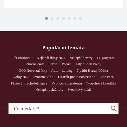
Populární témata
Jak zhubnout
Nejlepší filmy 2024
Nejlepší horory
TV program
Změna času
Partie
Počasí
Kdy budou volby
ZOO Nové začátky
Auto – katalog
7 pádů Honzy Dědka
Volby 2025
Svařené víno
Tatarák podle Pohlreicha
Aloe vera
Pěstování lichořeřišnice
Výpočet ascendentu
Tvarohové knedlíky
Nejlepší palačinky
Švestkový koláč