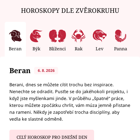
HOROSKOPY DLE ZVĚROKRUHU
Beran
Býk
Blíženci
Rak
Lev
Panna
V
Beran
6. 8. 2026
Berani, dnes se můžete cítit trochu bez inspirace.
Nenechte se odradit. Pusťte se do jakéhokoli projektu, i
když jste myšlenkami jinde. V průběhu „špatné“ práce,
kterou můžete zpočátku chrlit, vám múza jemně přistane
na rameni. Někdy je zapotřebí trocha disciplíny, aby
vedla ke slastné odměně.
CELÝ HOROSKOP PRO DNEŠNÍ DEN