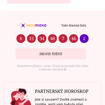
Vaše šťastná čísla
6
15
34
48
7
46
2
ZKUSTE ŠTĚSTÍ
Ministerstvo financí varuje: Účastí na hazardní hře může
vzniknout závislost ⑱
PARTNERSKÝ HOROSKOP
Jste si souzení? Zvolte znamení a
zjistěte, jestli vám hvězdy přejí.