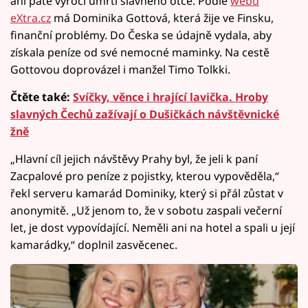
ani páté výročí úmrtí slavného otce. Podle
webu
eXtra.cz
má Dominika Gottová, která žije ve Finsku,
finanční problémy. Do Česka se údajně vydala, aby
získala peníze od své nemocné maminky. Na cestě
Gottovou doprovázel i manžel Timo Tolkki.
Čtěte také:
Svíčky, věnce i hrající lavička. Hroby
slavných Čechů zažívají o Dušičkách návštěvnické
žně
„Hlavní cíl jejich návštěvy Prahy byl, že jeli k paní
Zacpalové pro peníze z pojistky, kterou vypověděla,“
řekl serveru kamarád Dominiky, který si přál zůstat v
anonymitě. „Už jenom to, že v sobotu zaspali večerní
let, je dost vypovídající. Neměli ani na hotel a spali u její
kamarádky,“ doplnil zasvěcenec.