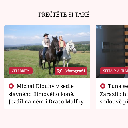
PŘEČTĚTE SI TAKÉ
CELEBRITY
SERIÁLY A FIL
8 fotografií
Michal Dlouhý v sedle
Tuna se chtěl vrátit domů.
slavného filmového koně.
Zarazilo ho
Jezdil na něm i Draco Malfoy
smlouvě př
zemřít