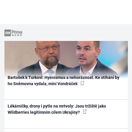
Bartošek k Turkovi: Hyenismus a nehoráznost. Ke stíhání by
ho Sněmovna vydala, míní Vondráček
Lékárničky, drony i pytle na mrtvoly: Jsou tržiště jako
Wildberries legitimním cílem Ukrajiny?