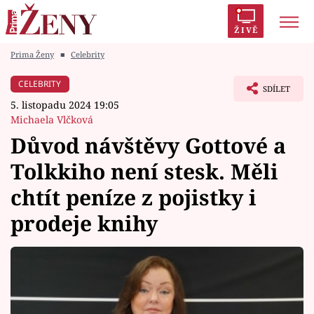
ŽIVĚ
Prima Ženy
■
Celebrity
Trendy:
Polabí
Inspekce
Prostřeno!
AYTO?
CELEBRITY
SDÍLET
Módní alarm
Zrádci
Proměny
5. listopadu 2024 19:05
Michaela Vlčková
Důvod návštěvy Gottové a
Tolkkiho není stesk. Měli
Témata
chtít peníze z pojistky i
Celebrity
prodeje knihy
Vztahy
Seriály