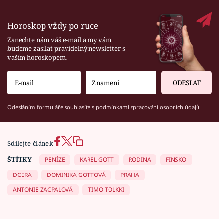
Horoskop vždy po ruce
Zanechte nám váš e-mail a my vám
budeme zasílat pravidelný newsletter s
vaším horoskopem.
ODESLAT
Odesláním formuláře souhlasíte s
podmínkami zpracování osobních údajů
Sdílejte článek
ŠTÍTKY
PENÍZE
KAREL GOTT
RODINA
FINSKO
DCERA
DOMINIKA GOTTOVÁ
PRAHA
ANTONIE ZACPALOVÁ
TIMO TOLKKI