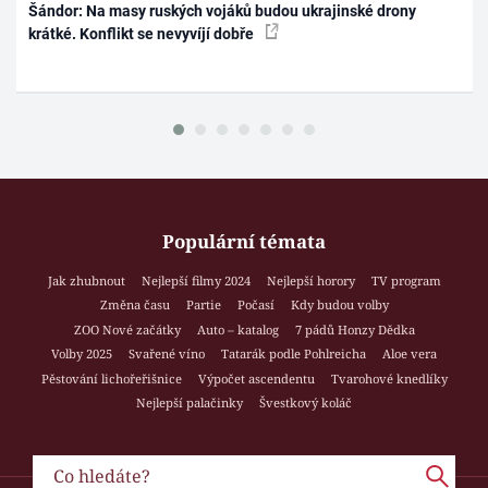
Šándor: Na masy ruských vojáků budou ukrajinské drony
krátké. Konflikt se nevyvíjí dobře
Populární témata
Jak zhubnout
Nejlepší filmy 2024
Nejlepší horory
TV program
Změna času
Partie
Počasí
Kdy budou volby
ZOO Nové začátky
Auto – katalog
7 pádů Honzy Dědka
Volby 2025
Svařené víno
Tatarák podle Pohlreicha
Aloe vera
Pěstování lichořeřišnice
Výpočet ascendentu
Tvarohové knedlíky
Nejlepší palačinky
Švestkový koláč