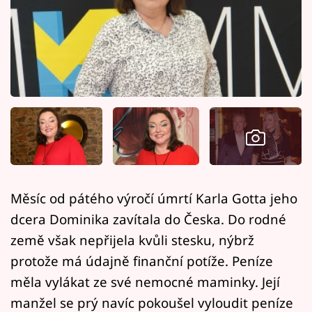
Horoskopy
Sledujte prima+
Filmový festival Karlovy Vary
Pořady
Mámy sobě
Přihlášení
Měsíc od pátého výročí úmrtí Karla Gotta jeho
dcera Dominika zavítala do Česka. Do rodné
Sledujte nás
země však nepřijela kvůli stesku, nýbrž
protože má údajně finanční potíže. Peníze
měla vylákat ze své nemocné maminky. Její
manžel se prý navíc pokoušel vyloudit peníze