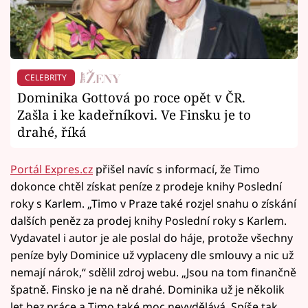
CELEBRITY
Dominika Gottová po roce opět v ČR.
Zašla i ke kadeřníkovi. Ve Finsku je to
drahé, říká
Portál Expres.cz
přišel navíc s informací, že Timo
dokonce chtěl získat peníze z prodeje knihy Poslední
roky s Karlem. „Timo v Praze také rozjel snahu o získání
dalších peněz za prodej knihy Poslední roky s Karlem.
Vydavatel i autor je ale poslal do háje, protože všechny
peníze byly Dominice už vyplaceny dle smlouvy a nic už
nemají nárok,“ sdělil zdroj webu. „Jsou na tom finančně
špatně. Finsko je na ně drahé. Dominika už je několik
let bez práce a Timo také moc nevydělává. Spíše tak