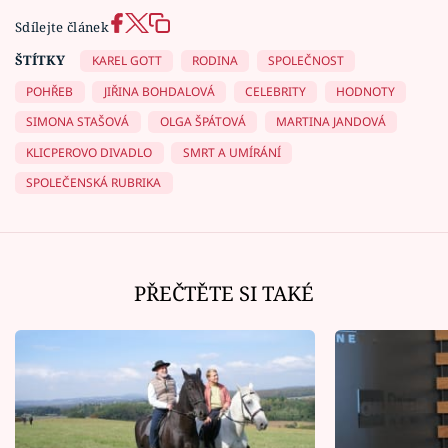
Sdílejte článek
ŠTÍTKY
KAREL GOTT
RODINA
SPOLEČNOST
POHŘEB
JIŘINA BOHDALOVÁ
CELEBRITY
HODNOTY
SIMONA STAŠOVÁ
OLGA ŠPÁTOVÁ
MARTINA JANDOVÁ
KLICPEROVO DIVADLO
SMRT A UMÍRÁNÍ
SPOLEČENSKÁ RUBRIKA
PŘEČTĚTE SI TAKÉ