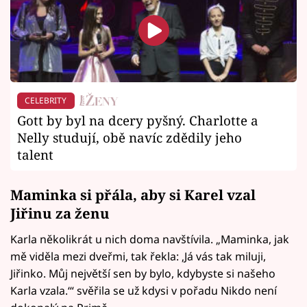
CELEBRITY
Gott by byl na dcery pyšný. Charlotte a
Nelly studují, obě navíc zdědily jeho
talent
Maminka si přála, aby si Karel vzal
Jiřinu za ženu
Karla několikrát u nich doma navštívila. „Maminka, jak
mě viděla mezi dveřmi, tak řekla: ‚Já vás tak miluji,
Jiřinko. Můj největší sen by bylo, kdybyste si našeho
Karla vzala.‘“ svěřila se už kdysi v pořadu Nikdo není