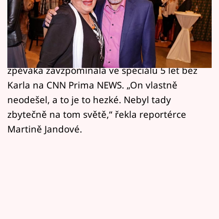
Horoskopy
Dokonce mu tehdy na pohřbu pronesla
Sledujte prima+
smuteční řeč, což pro ni nebyl vůbec lehký
úkol. Teď při příležitosti výročí jeho úmrtí na
Filmový festival Karlovy Vary
svého blízkého kamaráda a legendárního
zpěváka zavzpomínala ve speciálu 5 let bez
Pořady
Karla na CNN Prima NEWS. „On vlastně
Mámy sobě
neodešel, a to je to hezké. Nebyl tady
zbytečně na tom světě,“ řekla reportérce
Přihlášení
Martině Jandové.
Sledujte nás