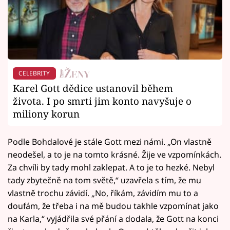
CELEBRITY
Karel Gott dědice ustanovil během
života. I po smrti jim konto navyšuje o
miliony korun
Podle Bohdalové je stále Gott mezi námi. „On vlastně
neodešel, a to je na tomto krásné. Žije ve vzpomínkách.
Za chvíli by tady mohl zaklepat. A to je to hezké. Nebyl
tady zbytečně na tom světě,“ uzavřela s tím, že mu
vlastně trochu závidí. „No, říkám, závidím mu to a
doufám, že třeba i na mě budou takhle vzpomínat jako
na Karla,“ vyjádřila své přání a dodala, že Gott na konci