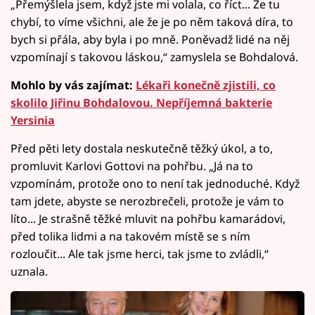
„Přemýšlela jsem, když jste mi volala, co říct... Že tu
chybí, to víme všichni, ale že je po něm taková díra, to
bych si přála, aby byla i po mně. Poněvadž lidé na něj
vzpomínají s takovou láskou,“ zamyslela se Bohdalová.
Mohlo by vás zajímat:
Lékaři konečně zjistili, co
skolilo Jiřinu Bohdalovou. Nepříjemná bakterie
Yersinia
Před pěti lety dostala neskutečně těžký úkol, a to,
promluvit Karlovi Gottovi na pohřbu. „Já na to
vzpomínám, protože ono to není tak jednoduché. Když
tam jdete, abyste se nerozbrečeli, protože je vám to
líto... Je strašně těžké mluvit na pohřbu kamarádovi,
před tolika lidmi a na takovém místě se s ním
rozloučit... Ale tak jsme herci, tak jsme to zvládli,“
uznala.