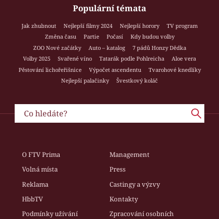
Populární témata
Jak zhubnout
Nejlepší filmy 2024
Nejlepší horory
TV program
Změna času
Partie
Počasí
Kdy budou volby
ZOO Nové začátky
Auto – katalog
7 pádů Honzy Dědka
Volby 2025
Svařené víno
Tatarák podle Pohlreicha
Aloe vera
Pěstování lichořeřišnice
Výpočet ascendentu
Tvarohové knedlíky
Nejlepší palačinky
Švestkový koláč
O FTV Prima
Management
Volná místa
Press
Reklama
Castingy a výzvy
HbbTV
Kontakty
Podmínky užívání
Zpracování osobních