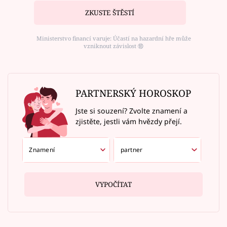
ZKUSTE ŠTĚSTÍ
Ministerstvo financí varuje: Účastí na hazardní hře může
vzniknout závislost ⑱
PARTNERSKÝ HOROSKOP
Jste si souzení? Zvolte znamení a
zjistěte, jestli vám hvězdy přejí.
VYPOČÍTAT