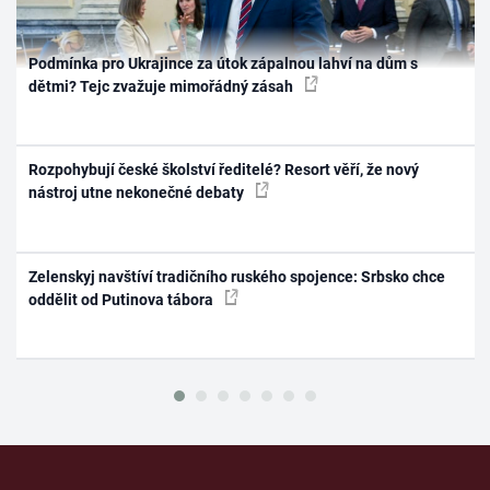
Podmínka pro Ukrajince za útok zápalnou lahví na dům s
dětmi? Tejc zvažuje mimořádný zásah
Rozpohybují české školství ředitelé? Resort věří, že nový
nástroj utne nekonečné debaty
Zelenskyj navštíví tradičního ruského spojence: Srbsko chce
oddělit od Putinova tábora