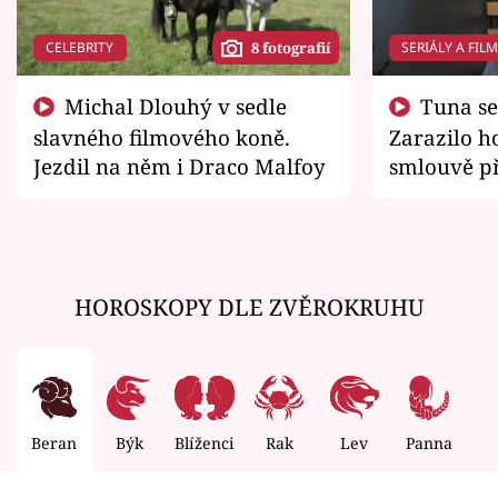
CELEBRITY
SERIÁLY A FIL
8 fotografií
Michal Dlouhý v sedle
Tuna se chtěl vrátit domů.
slavného filmového koně.
Zarazilo ho
Jezdil na něm i Draco Malfoy
smlouvě př
zemřít
HOROSKOPY DLE ZVĚROKRUHU
Beran
Býk
Blíženci
Rak
Lev
Panna
V