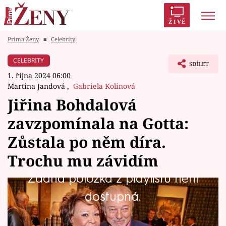
ŽIVĚ
Prima Ženy
■
Celebrity
Trendy:
Polabí
Inspekce
Prostřeno!
AYTO?
CELEBRITY
SDÍLET
Módní alarm
Zrádci
Proměny
1. října 2024 06:00
Martina Jandová
,
Gabriela Kolinová
Jiřina Bohdalová
zavzpomínala na Gotta:
Témata
Zůstala po něm díra.
Celebrity
Trochu mu závidím
Žádná položka z playlistu není
Vztahy
Herečka Jiřina Bohdalová byla velkou
dostupná.
Seriály
přítelkyní zpěváka Karla Gotta, který zemřel 1.
října 2019, tedy přesně před pěti lety.