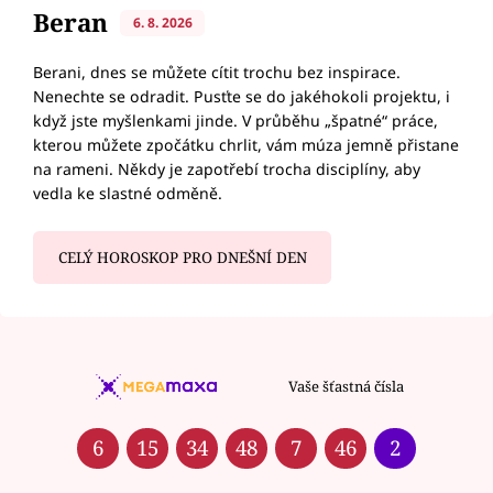
Beran
6. 8. 2026
Berani, dnes se můžete cítit trochu bez inspirace.
Nenechte se odradit. Pusťte se do jakéhokoli projektu, i
když jste myšlenkami jinde. V průběhu „špatné“ práce,
kterou můžete zpočátku chrlit, vám múza jemně přistane
na rameni. Někdy je zapotřebí trocha disciplíny, aby
vedla ke slastné odměně.
CELÝ HOROSKOP PRO DNEŠNÍ DEN
Vaše šťastná čísla
6
15
34
48
7
46
2