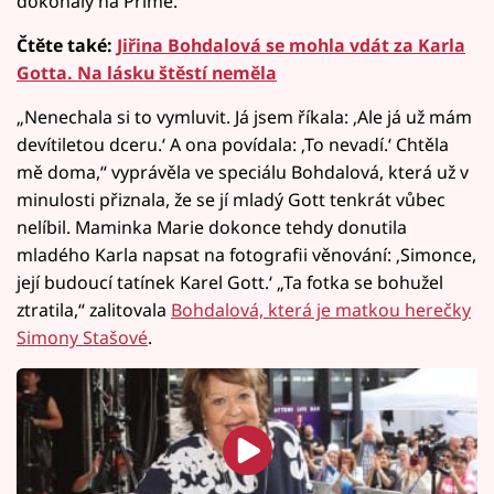
dokonalý na Primě.
Čtěte také:
Jiřina Bohdalová se mohla vdát za Karla
Gotta. Na lásku štěstí neměla
„Nenechala si to vymluvit. Já jsem říkala: ‚Ale já už mám
devítiletou dceru.‘ A ona povídala: ‚To nevadí.‘ Chtěla
mě doma,“ vyprávěla ve speciálu Bohdalová, která už v
minulosti přiznala, že se jí mladý Gott tenkrát vůbec
nelíbil. Maminka Marie dokonce tehdy donutila
mladého Karla napsat na fotografii věnování: ‚Simonce,
její budoucí tatínek Karel Gott.‘ „Ta fotka se bohužel
ztratila,“ zalitovala
Bohdalová, která je matkou herečky
Simony Stašové
.