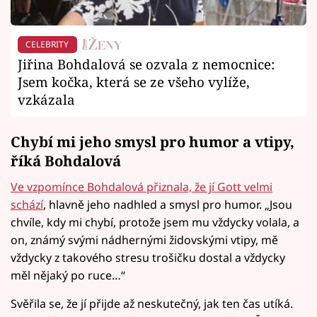
CELEBRITY
Jiřina Bohdalová se ozvala z nemocnice:
Jsem kočka, která se ze všeho vylíže,
vzkázala
Chybí mi jeho smysl pro humor a vtipy,
říká Bohdalová
Ve vzpomínce Bohdalová přiznala, že jí Gott velmi
schází
, hlavně jeho nadhled a smysl pro humor. „Jsou
chvíle, kdy mi chybí, protože jsem mu vždycky volala, a
on, známý svými nádhernými židovskými vtipy, mě
vždycky z takového stresu trošičku dostal a vždycky
měl nějaký po ruce…“
Svěřila se, že jí přijde až neskutečný, jak ten čas utíká.