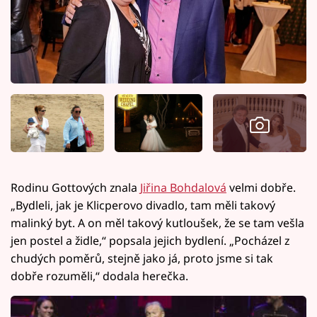
Rodinu Gottových znala
Jiřina Bohdalová
velmi dobře.
„Bydleli, jak je Klicperovo divadlo, tam měli takový
malinký byt. A on měl takový kutloušek, že se tam vešla
jen postel a židle,“ popsala jejich bydlení. „Pocházel z
chudých poměrů, stejně jako já, proto jsme si tak
dobře rozuměli,“ dodala herečka.