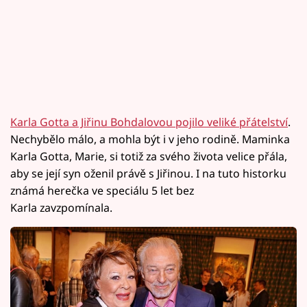
Karla Gotta a Jiřinu Bohdalovou pojilo veliké přátelství
.
Nechybělo málo, a mohla být i v jeho rodině. Maminka
Karla Gotta, Marie, si totiž za svého života velice přála,
aby se její syn oženil právě s Jiřinou. I na tuto historku
známá herečka ve speciálu 5 let bez
Karla zavzpomínala.