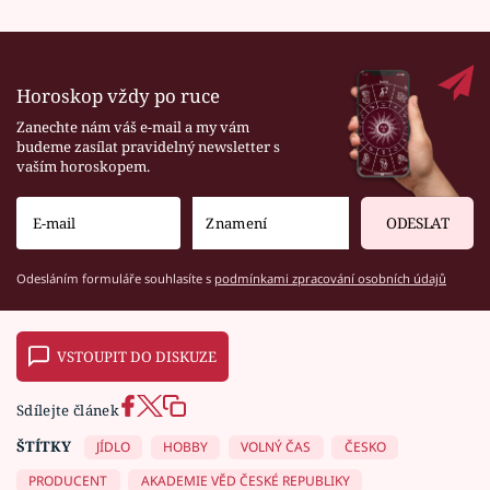
Horoskop vždy po ruce
Zanechte nám váš e-mail a my vám
budeme zasílat pravidelný newsletter s
vaším horoskopem.
ODESLAT
Odesláním formuláře souhlasíte s
podmínkami zpracování osobních údajů
VSTOUPIT DO DISKUZE
Sdílejte článek
ŠTÍTKY
JÍDLO
HOBBY
VOLNÝ ČAS
ČESKO
PRODUCENT
AKADEMIE VĚD ČESKÉ REPUBLIKY