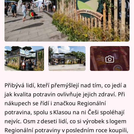
Horoskopy
Sledujte prima+
Filmový festival Karlovy Vary
Pořady
Mámy sobě
Přihlášení
Přibývá lidí, kteří přemýšlejí nad tím, co jedí a
jak kvalita potravin ovlivňuje jejich zdraví. Při
Sledujte nás
nákupech se řídí i značkou Regionální
potravina, spolu s Klasou na ni Češi spoléhají
nejvíc. Osm z deseti lidí, co si výrobek s logem
Regionální potraviny v posledním roce koupili,