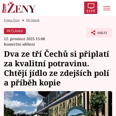
ŽIVĚ
Prima Ženy
■
PR článek
Trendy:
Polabí
Inspekce
Prostřeno!
AYTO?
PR ČLÁNEK
SDÍLET
Módní alarm
Zrádci
Proměny
12. prosince 2025 15:08
Komerční sdělení
Dva ze tří Čechů si připlatí
za kvalitní potravinu.
Témata
Chtějí jídlo ze zdejších polí
Celebrity
a příběh kopie
Vztahy
Seriály