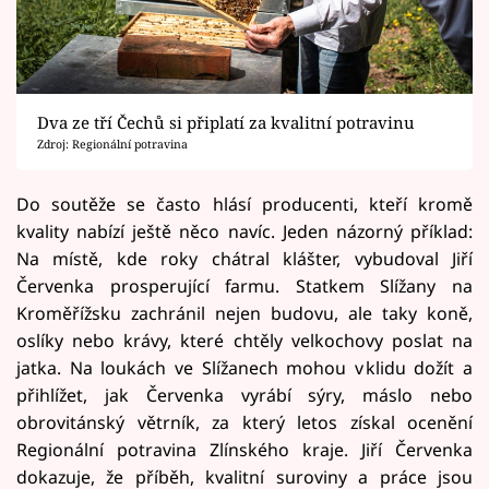
Dva ze tří Čechů si připlatí za kvalitní potravinu
Zdroj: Regionální potravina
Do soutěže se často hlásí producenti, kteří kromě
kvality nabízí ještě něco navíc. Jeden názorný příklad:
Na místě, kde roky chátral klášter, vybudoval Jiří
Červenka prosperující farmu. Statkem Slížany na
Kroměřížsku zachránil nejen budovu, ale taky koně,
oslíky nebo krávy, které chtěly velkochovy poslat na
jatka. Na loukách ve Slížanech mohou v klidu dožít a
přihlížet, jak Červenka vyrábí sýry, máslo nebo
obrovitánský větrník, za který letos získal ocenění
Regionální potravina Zlínského kraje. Jiří Červenka
dokazuje, že příběh, kvalitní suroviny a práce jsou