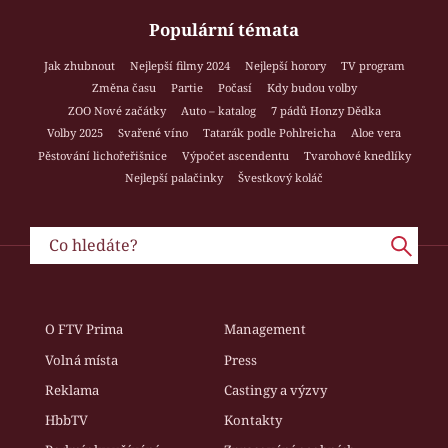
Populární témata
Jak zhubnout
Nejlepší filmy 2024
Nejlepší horory
TV program
Změna času
Partie
Počasí
Kdy budou volby
ZOO Nové začátky
Auto – katalog
7 pádů Honzy Dědka
Volby 2025
Svařené víno
Tatarák podle Pohlreicha
Aloe vera
Pěstování lichořeřišnice
Výpočet ascendentu
Tvarohové knedlíky
Nejlepší palačinky
Švestkový koláč
O FTV Prima
Management
Volná místa
Press
Reklama
Castingy a výzvy
HbbTV
Kontakty