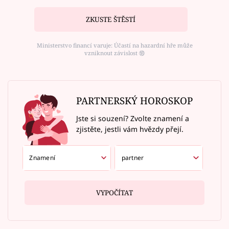
ZKUSTE ŠTĚSTÍ
Ministerstvo financí varuje: Účastí na hazardní hře může
vzniknout závislost ⑱
PARTNERSKÝ HOROSKOP
Jste si souzení? Zvolte znamení a
zjistěte, jestli vám hvězdy přejí.
VYPOČÍTAT