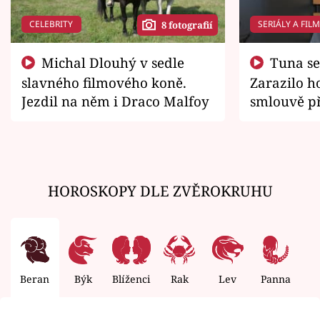
CELEBRITY
SERIÁLY A FIL
8 fotografií
Michal Dlouhý v sedle
Tuna se chtěl vrátit domů.
slavného filmového koně.
Zarazilo ho
Jezdil na něm i Draco Malfoy
smlouvě př
zemřít
HOROSKOPY DLE ZVĚROKRUHU
Beran
Býk
Blíženci
Rak
Lev
Panna
V