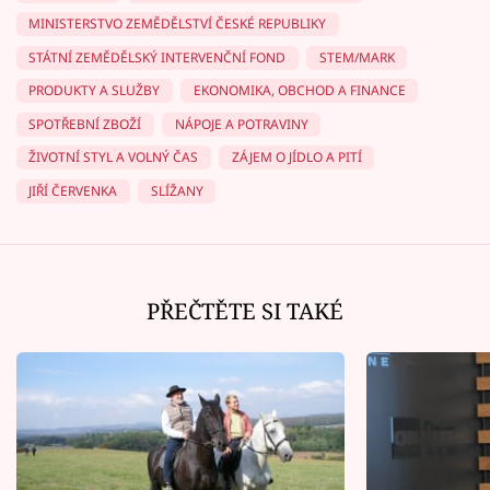
MINISTERSTVO ZEMĚDĚLSTVÍ ČESKÉ REPUBLIKY
STÁTNÍ ZEMĚDĚLSKÝ INTERVENČNÍ FOND
STEM/MARK
PRODUKTY A SLUŽBY
EKONOMIKA, OBCHOD A FINANCE
SPOTŘEBNÍ ZBOŽÍ
NÁPOJE A POTRAVINY
ŽIVOTNÍ STYL A VOLNÝ ČAS
ZÁJEM O JÍDLO A PITÍ
JIŘÍ ČERVENKA
SLÍŽANY
PŘEČTĚTE SI TAKÉ