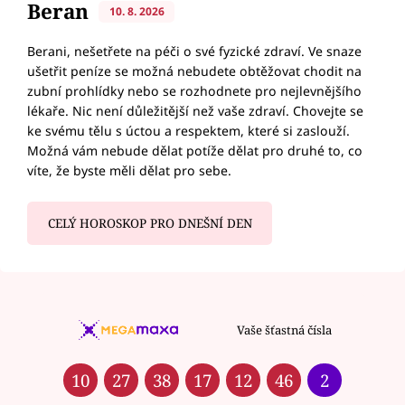
Beran
10. 8. 2026
Berani, nešetřete na péči o své fyzické zdraví. Ve snaze
ušetřit peníze se možná nebudete obtěžovat chodit na
zubní prohlídky nebo se rozhodnete pro nejlevnějšího
lékaře. Nic není důležitější než vaše zdraví. Chovejte se
ke svému tělu s úctou a respektem, které si zaslouží.
Možná vám nebude dělat potíže dělat pro druhé to, co
víte, že byste měli dělat pro sebe.
CELÝ HOROSKOP PRO DNEŠNÍ DEN
Vaše šťastná čísla
10
27
38
17
12
46
2