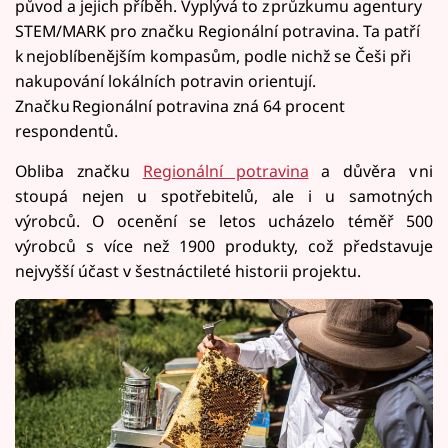
původ a jejich příběh. Vyplývá to z průzkumu agentury
STEM/MARK pro značku Regionální potravina. Ta patří
k nejoblíbenějším kompasům, podle nichž se Češi při
nakupování lokálních potravin orientují.
Značku Regionální potravina zná 64 procent
respondentů.
Obliba značku
Regionální potravina
a důvěra v ni
stoupá nejen u spotřebitelů, ale i u samotných
výrobců. O ocenění se letos ucházelo téměř 500
výrobců s více než 1900 produkty, což představuje
nejvyšší účast v šestnáctileté historii projektu.