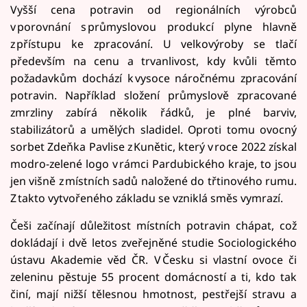
Vyšší cena potravin od regionálních výrobců
v porovnání s průmyslovou produkcí plyne hlavně
z přístupu ke zpracování. U velkovýroby se tlačí
především na cenu a trvanlivost, kdy kvůli těmto
požadavkům dochází k vysoce náročnému zpracování
potravin. Například složení průmyslově zpracované
zmrzliny zabírá několik řádků, je plné barviv,
stabilizátorů a umělých sladidel. Oproti tomu ovocný
sorbet Zdeňka Pavlise z Kunětic, který v roce 2022 získal
modro-zelené logo v rámci Pardubického kraje, to jsou
jen višně z místních sadů naložené do třtinového rumu.
Z takto vytvořeného základu se vzniklá směs vymrazí.
Češi začínají důležitost místních potravin chápat, což
dokládají i dvě letos zveřejněné studie Sociologického
ústavu Akademie věd ČR. V Česku si vlastní ovoce či
zeleninu pěstuje 55 procent domácností a ti, kdo tak
činí, mají nižší tělesnou hmotnost, pestřejší stravu a