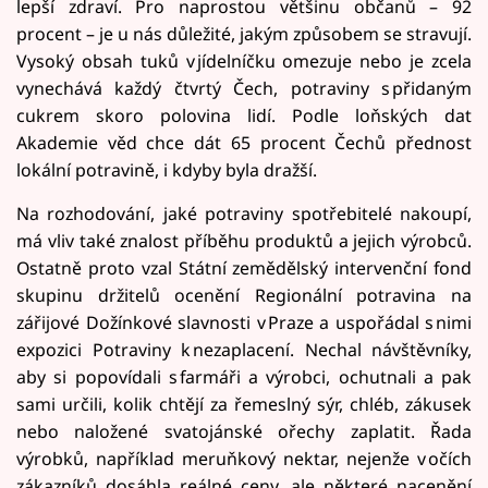
lepší zdraví. Pro naprostou většinu občanů – 92
procent – je u nás důležité, jakým způsobem se stravují.
Vysoký obsah tuků v jídelníčku omezuje nebo je zcela
vynechává každý čtvrtý Čech, potraviny s přidaným
cukrem skoro polovina lidí. Podle loňských dat
Akademie věd chce dát 65 procent Čechů přednost
lokální potravině, i kdyby byla dražší.
Na rozhodování, jaké potraviny spotřebitelé nakoupí,
má vliv také znalost příběhu produktů a jejich výrobců.
Ostatně proto vzal Státní zemědělský intervenční fond
skupinu držitelů ocenění Regionální potravina na
zářijové Dožínkové slavnosti v Praze a uspořádal s nimi
expozici Potraviny k nezaplacení. Nechal návštěvníky,
aby si popovídali s farmáři a výrobci, ochutnali a pak
sami určili, kolik chtějí za řemeslný sýr, chléb, zákusek
nebo naložené svatojánské ořechy zaplatit. Řada
výrobků, například meruňkový nektar, nejenže v očích
zákazníků dosáhla reálné ceny, ale některé nacenění