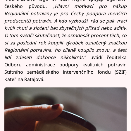
českého původu. „
Hlavní motivací pro nákup
Regionální potraviny je pro Čechy podpora menších
producentů potravin. A kdo vyzkouší, rád se pak vrací
kvůli chuti a složení bez zbytečných přísad nebo aditiv.
O tom svědčí skutečnost, že osmdesát procent těch, co
si za poslední rok koupili výrobek označený značkou
Regionální potravina, ho cíleně koupilo znovu, a šest
lidí z deseti dokonce několikrát,“
uvádí ředitelka
Odboru administrace podpory kvalitních potravin
Státního zemědělského intervenčního fondu (SZIF)
Kateřina Ratajová.