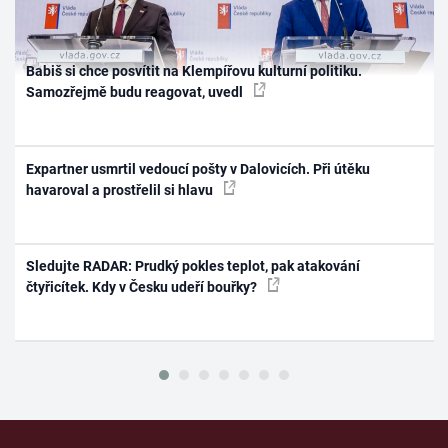
Babiš si chce posvítit na Klempířovu kulturní politiku.
Samozřejmě budu reagovat, uvedl
Expartner usmrtil vedoucí pošty v Dalovicích. Při útěku
havaroval a prostřelil si hlavu
Sledujte RADAR: Prudký pokles teplot, pak atakování
čtyřicítek. Kdy v Česku udeří bouřky?