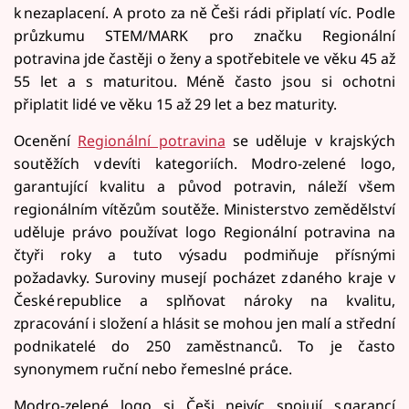
k nezaplacení. A proto za ně Češi rádi připlatí víc. Podle
průzkumu STEM/MARK pro značku Regionální
potravina jde častěji o ženy a spotřebitele ve věku 45 až
55 let a s maturitou. Méně často jsou si ochotni
připlatit lidé ve věku 15 až 29 let a bez maturity.
Ocenění
Regionální potravina
se uděluje v krajských
soutěžích v devíti kategoriích. Modro-zelené logo,
garantující kvalitu a původ potravin, náleží všem
regionálním vítězům soutěže. Ministerstvo zemědělství
uděluje právo používat logo Regionální potravina na
čtyři roky a tuto výsadu podmiňuje přísnými
požadavky. Suroviny musejí pocházet z daného kraje v
České republice a splňovat nároky na kvalitu,
zpracování i složení a hlásit se mohou jen malí a střední
podnikatelé do 250 zaměstnanců. To je často
synonymem ruční nebo řemeslné práce.
Modro-zelené logo si Češi nejvíc spojují s garancí