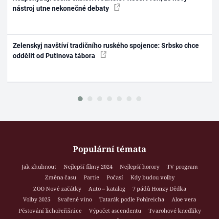
nástroj utne nekonečné debaty
Zelenskyj navštíví tradičního ruského spojence: Srbsko chce
oddělit od Putinova tábora
Populární témata
Jak zhubnout
Nejlepší filmy 2024
Nejlepší horory
TV program
Změna času
Partie
Počasí
Kdy budou volby
ZOO Nové začátky
Auto – katalog
7 pádů Honzy Dědka
Volby 2025
Svařené víno
Tatarák podle Pohlreicha
Aloe vera
Pěstování lichořeřišnice
Výpočet ascendentu
Tvarohové knedlíky