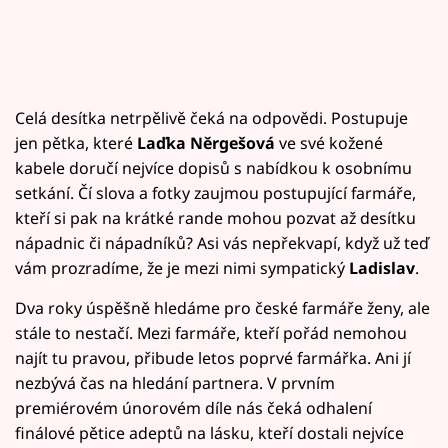
Celá desítka netrpělivě čeká na odpovědi. Postupuje
jen pětka, které
Laďka Něrgešová
ve své kožené
kabele doručí nejvíce dopisů s nabídkou k osobnímu
setkání. Čí slova a fotky zaujmou postupující farmáře,
kteří si pak na krátké rande mohou pozvat až desítku
nápadnic či nápadníků? Asi vás nepřekvapí, když už teď
vám prozradíme, že je mezi nimi sympatický
Ladislav
.
Dva roky úspěšně hledáme pro české farmáře ženy, ale
stále to nestačí. Mezi farmáře, kteří pořád nemohou
najít tu pravou, přibude letos poprvé farmářka. Ani jí
nezbývá čas na hledání partnera. V prvním
premiérovém únorovém díle nás čeká odhalení
finálové pětice adeptů na lásku, kteří dostali nejvíce