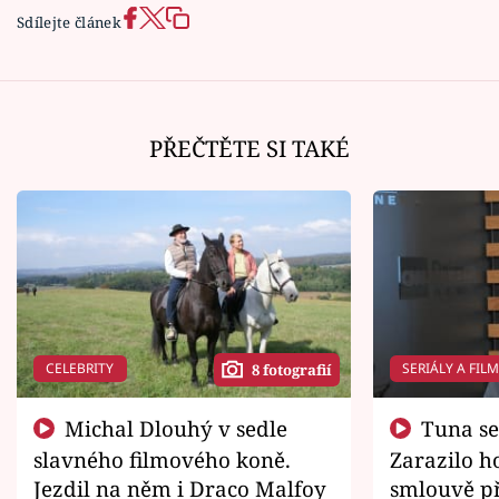
Sdílejte článek
PŘEČTĚTE SI TAKÉ
CELEBRITY
SERIÁLY A FIL
8 fotografií
Michal Dlouhý v sedle
Tuna se chtěl vrátit domů.
slavného filmového koně.
Zarazilo ho
Jezdil na něm i Draco Malfoy
smlouvě př