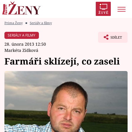
ŽIVĚ
Prima Ženy
■
Seriály a filmy
Trendy:
Polabí
Inspekce
Prostřeno!
AYTO?
SERIÁLY A FILMY
SDÍLET
Módní alarm
Zrádci
Proměny
28. února 2013 12:50
Markéta Zídková
Farmáři sklízejí, co zaseli
Témata
Celebrity
Vztahy
Seriály