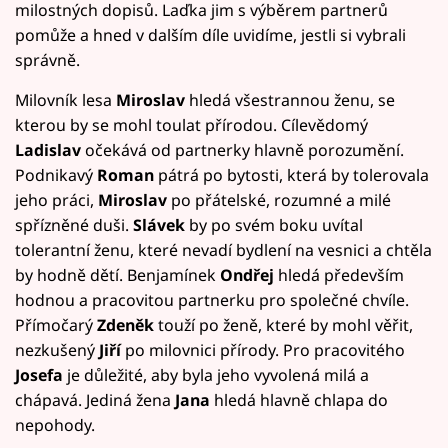
milostných dopisů. Laďka jim s výběrem partnerů
pomůže a hned v dalším díle uvidíme, jestli si vybrali
správně.
Milovník lesa
Miroslav
hledá všestrannou ženu, se
kterou by se mohl toulat přírodou. Cílevědomý
Ladislav
očekává od partnerky hlavně porozumění.
Podnikavý
Roman
pátrá po bytosti, která by tolerovala
jeho práci,
Miroslav
po přátelské, rozumné a milé
spřízněné duši.
Slávek
by po svém boku uvítal
tolerantní ženu, které nevadí bydlení na vesnici a chtěla
by hodně dětí. Benjamínek
Ondřej
hledá především
hodnou a pracovitou partnerku pro společné chvíle.
Přímočarý
Zdeněk
touží po ženě, které by mohl věřit,
nezkušený
Jiří
po milovnici přírody. Pro pracovitého
Josefa
je důležité, aby byla jeho vyvolená milá a
chápavá. Jediná žena
Jana
hledá hlavně chlapa do
nepohody.