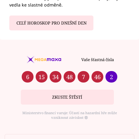
vedla ke slastné odměně.
CELÝ HOROSKOP PRO DNEŠNÍ DEN
Vaše šťastná čísla
6
15
34
48
7
46
2
ZKUSTE ŠTĚSTÍ
Ministerstvo financí varuje: Účastí na hazardní hře může
vzniknout závislost ⑱