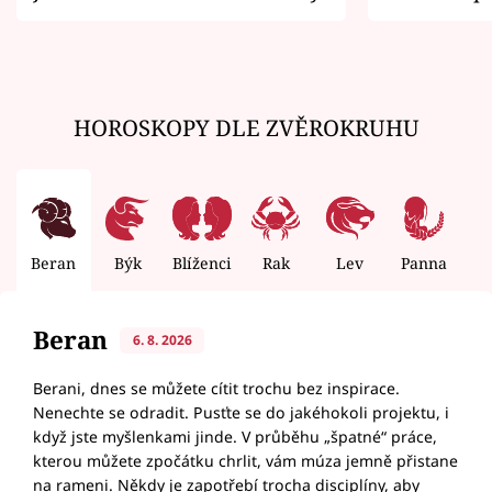
zemřít
HOROSKOPY DLE ZVĚROKRUHU
Beran
Býk
Blíženci
Rak
Lev
Panna
V
Beran
6. 8. 2026
Berani, dnes se můžete cítit trochu bez inspirace.
Nenechte se odradit. Pusťte se do jakéhokoli projektu, i
když jste myšlenkami jinde. V průběhu „špatné“ práce,
kterou můžete zpočátku chrlit, vám múza jemně přistane
na rameni. Někdy je zapotřebí trocha disciplíny, aby