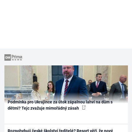
Podmínka pro Ukrajince za útok zápalnou lahví na dům s
dětmi? Tejc zvažuje mimořádný zásah
Rozpohybují české školství ředitelé? Resort věří, že nový