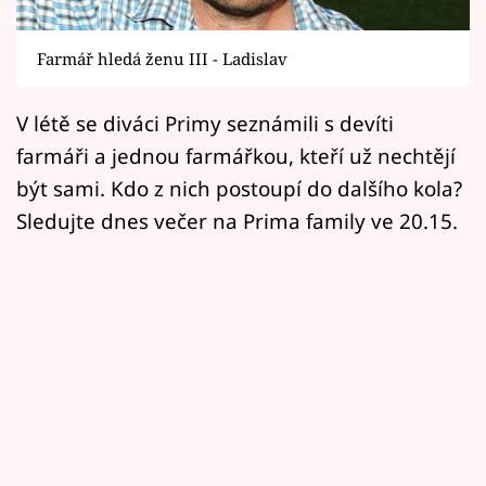
Horoskopy
Sledujte prima+
Farmář hledá ženu III - Ladislav
Filmový festival Karlovy Vary
V létě se diváci Primy seznámili s devíti
farmáři a jednou farmářkou, kteří už nechtějí
Pořady
být sami. Kdo z nich postoupí do dalšího kola?
Mámy sobě
Sledujte dnes večer na Prima family ve 20.15.
Přihlášení
Sledujte nás