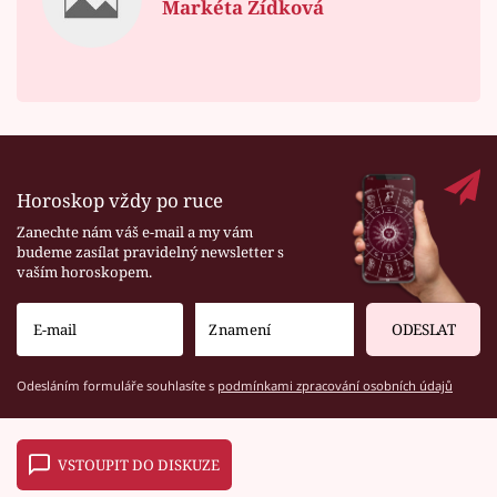
Markéta Zídková
Horoskop vždy po ruce
Zanechte nám váš e-mail a my vám
budeme zasílat pravidelný newsletter s
vaším horoskopem.
ODESLAT
Odesláním formuláře souhlasíte s
podmínkami zpracování osobních údajů
VSTOUPIT DO DISKUZE