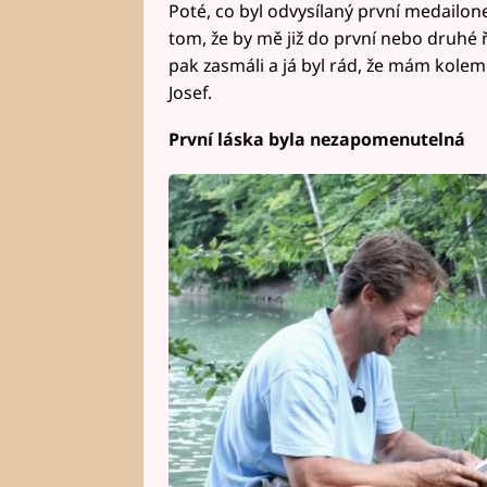
Poté, co byl odvysílaný první medailonek
tom, že by mě již do první nebo druhé 
pak zasmáli a já byl rád, že mám kolem 
Josef.
První láska byla nezapomenutelná