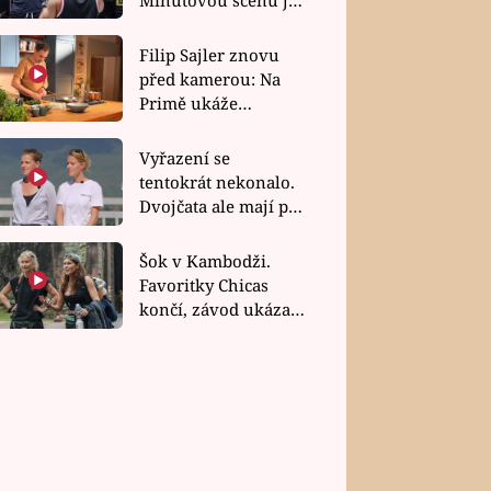
bez dubla
Filip Sajler znovu
před kamerou: Na
Primě ukáže
poctivou kuchyni i
rychlé recepty
Vyřazení se
tentokrát nekonalo.
Dvojčata ale mají po
uzavření třetí etapy
závodu nůž na krku
Šok v Kambodži.
Favoritky Chicas
končí, závod ukázal
svou nejtvrdší tvář