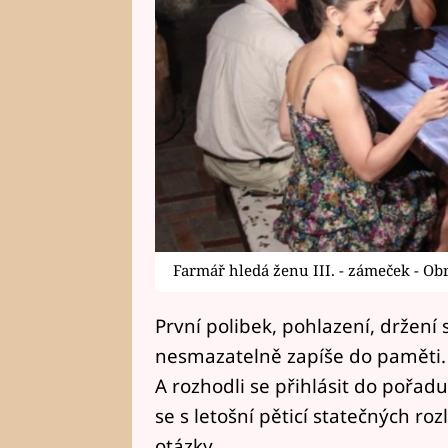
Farmář hledá ženu III. - zámeček - Ob
První polibek, pohlazení, držení 
nesmazatelně zapíše do paměti. 
A rozhodli se přihlásit do pořa
se s letošní pěticí statečných r
otázky.