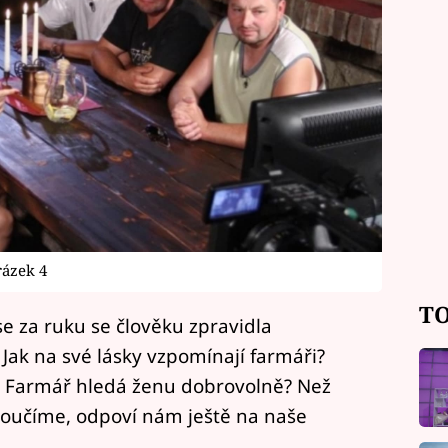
rázek 4
TO
se za ruku se člověku zpravidla
Jak na své lásky vzpomínají farmáři?
du Farmář hledá ženu dobrovolně? Než
ozloučíme, odpoví nám ještě na naše