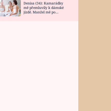
Denisa (34): Kamarádky
mě přemluvily k dámské
jízdě. Manžel mě po
návratu zaskočil