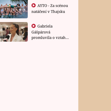
AYTO - Za scénou
natáčení v Thajsku
Gabriela
Gášpárová
promluvila o vztahu
a zakládání rodiny