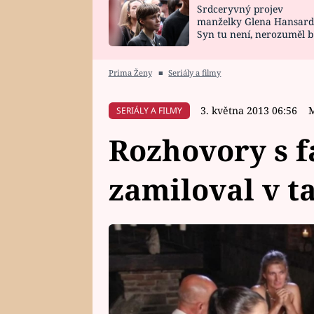
Srdceryvný projev
SNÁŘ
CELEBRITY
manželky Glena Hansard
Syn tu není, nerozuměl b
HOROSKOP NA
VAŘENÍ
tomu, vysvětlila
ROK 2023
Prima Ženy
■
Seriály a filmy
3. května 2013 06:56
M
SERIÁLY A FILMY
Rozhovory s f
zamiloval v t