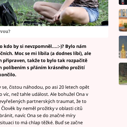
avou?
o kdo by si nevzpomněl....:-)? Bylo nám
ních. Moc se mi líbila (a dodnes líbí), ale
 připraven, takže to bylo tak rozpačitě
ím políbením s přáním krásného prožití
končilo.
 se, čistou náhodou, po asi 20 letech opět
 víc, než tahle událost. Ale bohužel Ona v
evyřešených partnerských traumat, že to
 Člověk by neměl prožitky v oblasti citů
bránit, navíc Ona se do značné míry
 situaci to má chlap těžké. Buď se začne