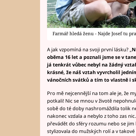
Farmář hledá ženu - Najde Josef tu pr
A jak vzpomíná na svoji první lásku? „
N
oběma 16 let a poznali jsme se v taneč
já tenkrát vůbec nebyl na žádný vztah
krásné, že náš vztah vyvrcholil jedn
vánočních svátků a tím to vlastně i s
Pro mě nejcennější na tom ale je, že my
potkali! Nic se mnou v životě nepohnulo
sobě do té doby nashromáždila tolik n
nakonec vzdala a nebylo z toho zas nic.
převádět do sféry rozumu nebo se jim 
stylizovala do mužských rolí a v takové