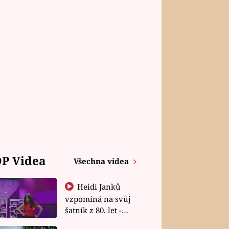
P Videa
Všechna videa
Heidi Janků
vzpomíná na svůj
šatník z 80. let -
Shopaholičky