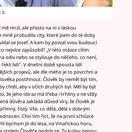
 S.
 mě mrzí, ale přesto na ni s láskou
e mně probudila city, které jsem do té doby
vídal se Josef. A kam by pozval svou budoucí
o nejvíce zapůsobil? „V této otázce cítím
na odiv nebo se stylizuje do něčeho, co není,
ekli lidi". V dnešní době spousta lidí
jších projevů, ale dle mého je to povrchní a
ověka postihnout. Člověk by neměl být tím,
y chtěl, aby v očích druhých byl. Měl by být
o, že jeho obraz má třeba i trhliny a ne vždy
ená důvěra zakládá důvod víry, že člověk je
římný, čistý. Vše, co dělá, dělá s dobrým
dnocen. Chci tím říct, že na první schůzce
li bychom jít do lesa, na Vinařickou horu,
a stolem Člověče nezlob se. Ty kulisy nejsou