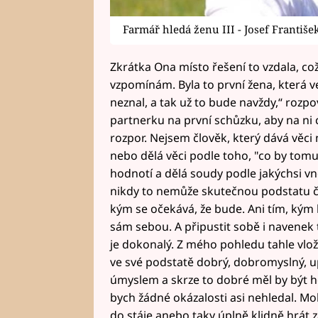
Farmář hledá ženu III - Josef František
Zkrátka Ona místo řešení to vzdala, což
vzpomínám. Byla to první žena, která v
neznal, a tak už to bude navždy,“ rozpo
partnerku na první schůzku, aby na ni c
rozpor. Nejsem člověk, který dává věci 
nebo dělá věci podle toho, "co by tomu ř
hodnotí a dělá soudy podle jakýchsi vně
nikdy to nemůže skutečnou podstatu čl
kým se očekává, že bude. Ani tím, kým b
sám sebou. A připustit sobě i navenek t
je dokonalý. Z mého pohledu tahle vlož
ve své podstatě dobrý, dobromyslný, up
úmyslem a skrze to dobré měl by být ho
bych žádné okázalosti asi nehledal. Moh
do stáje anebo taky úplně klidně hrát z