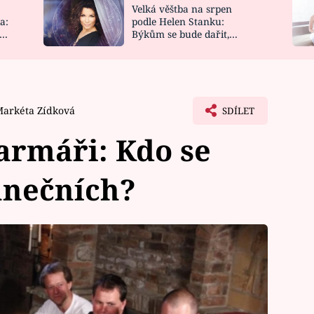
Velká věštba na srpen
NOVINKY
ZAHRADA
a:
podle Helen Stanku:
y
Býkům se bude dařit,
VIDEORECEPTY
DESIGN
Vodnáře čeká jízda
arkéta Zídková
SDÍLET
armáři: Kdo se
anečních?