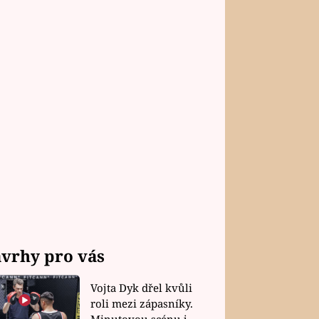
vrhy pro vás
Vojta Dyk dřel kvůli
roli mezi zápasníky.
Minutovou scénu jel