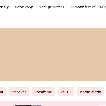
eriály
Horoskopy
Sledujte prima+
Filmový festival Karl
Celebrity
Recept
MÓDA A KRÁSA
HLAVNÍ JÍ
VZTAHY A SEX
SLADKÉ
PRIMA MAMINKA
ZDRAVÉ
bí
Inspekce
Prostřeno!
AYTO?
Módní alarm
Fresh
Living
RECEPTY
BYDLENÍ