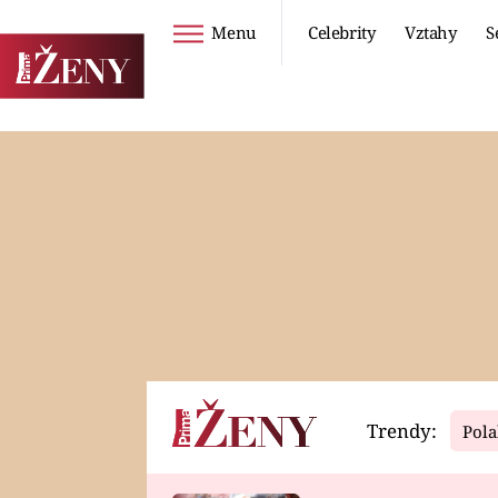
Menu
Celebrity
Vztahy
S
Seriály
Životní styl
ZOO
DIETY A HUBNUTÍ
PROSTŘENO!
CESTOVÁNÍ A
DOVOLENÁ
DUCH
ZDRAVÍ
Trendy:
Pola
Horoskopy
Video
ASTROČLÁNKY
SERIÁLY