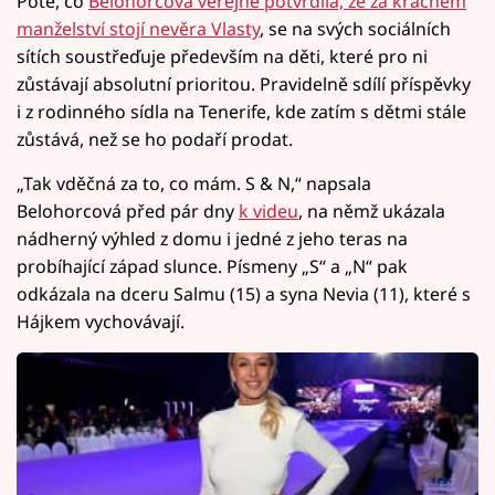
Poté, co
Belohorcová veřejně potvrdila, že za krachem
manželství stojí nevěra Vlasty
, se na svých sociálních
sítích soustřeďuje především na děti, které pro ni
zůstávají absolutní prioritou. Pravidelně sdílí příspěvky
i z rodinného sídla na Tenerife, kde zatím s dětmi stále
zůstává, než se ho podaří prodat.
„Tak vděčná za to, co mám. S & N,“ napsala
Belohorcová před pár dny
k videu
, na němž ukázala
nádherný výhled z domu i jedné z jeho teras na
probíhající západ slunce. Písmeny „S“ a „N“ pak
odkázala na dceru Salmu (15) a syna Nevia (11), které s
Hájkem vychovávají.