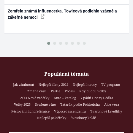
Zemřela známá influencerka. Towleová podlehla vzácné a
zákeřné nemoci
Populární témata
Jak zhubnout
Nejlepší filmy 2024
Nejlepší horory
TV program
Změna času
Partie
Počasí
Kdy budou volby
ZOO Nové začátky
Auto – katalog
7 pádů Honzy Dědka
Volby 2025
Svařené víno
Tatarák podle Pohlreicha
Aloe vera
Pěstování lichořeřišnice
Výpočet ascendentu
Tvarohové knedlíky
Nejlepší palačinky
Švestkový koláč