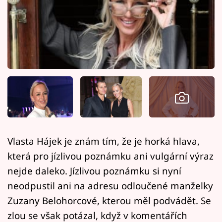
Horoskopy
Sledujte prima+
Filmový festival Karlovy Vary
Pořady
Mámy sobě
Přihlášení
Vlasta Hájek je znám tím, že je horká hlava,
která pro jízlivou poznámku ani vulgární výraz
Sledujte nás
nejde daleko. Jízlivou poznámku si nyní
neodpustil ani na adresu odloučené manželky
Zuzany Belohorcové, kterou měl podvádět. Se
zlou se však potázal, když v komentářích