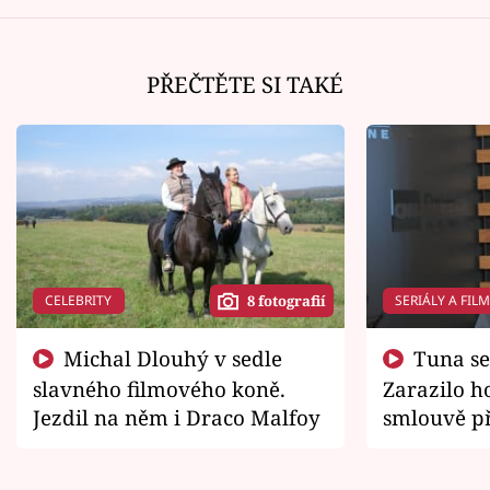
PŘEČTĚTE SI TAKÉ
CELEBRITY
SERIÁLY A FIL
8 fotografií
Michal Dlouhý v sedle
Tuna se chtěl vrátit domů.
slavného filmového koně.
Zarazilo ho
Jezdil na něm i Draco Malfoy
smlouvě př
zemřít