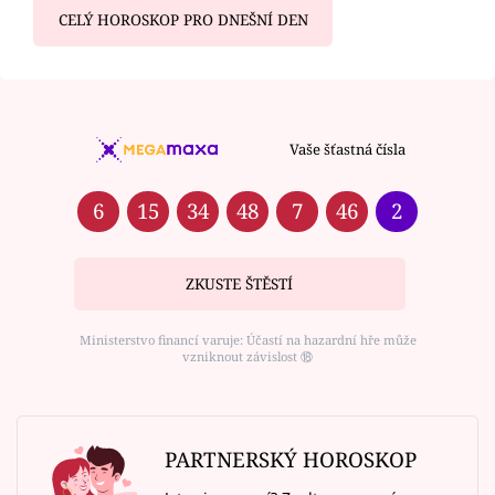
CELÝ HOROSKOP PRO DNEŠNÍ DEN
Vaše šťastná čísla
6
15
34
48
7
46
2
ZKUSTE ŠTĚSTÍ
Ministerstvo financí varuje: Účastí na hazardní hře může
vzniknout závislost ⑱
PARTNERSKÝ HOROSKOP