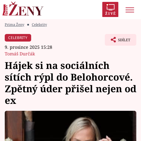
ŽIVĚ
Prima Ženy
■
Celebrity
Trendy:
Polabí
Inspekce
Prostřeno!
AYTO?
CELEBRITY
SDÍLET
Módní alarm
Zrádci
Proměny
9. prosince 2025 15:28
Tomáš Durčák
Hájek si na sociálních
sítích rýpl do Belohorcové.
Témata
Zpětný úder přišel nejen od
Celebrity
ex
Vztahy
Seriály