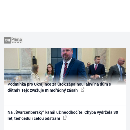
Podmínka pro Ukrajince za útok zápalnou lahví na dům s
dětmi? Tejc zvažuje mimořádný zásah
Na „Švarcenberský“ kanál už neodbočíte. Chyba vydržela 30
let, teď ceduli celou odstraní