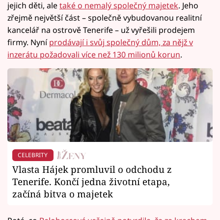
jejich děti, ale
také o nemalý společný majetek
. Jeho
zřejmě největší část – společně vybudovanou realitní
kancelář na ostrově Tenerife – už vyřešili prodejem
firmy. Nyní
prodávají i svůj společný dům, za nějž v
inzerátu požadovali více než 130 milionů korun
.
CELEBRITY
Vlasta Hájek promluvil o odchodu z
Tenerife. Končí jedna životní etapa,
začíná bitva o majetek