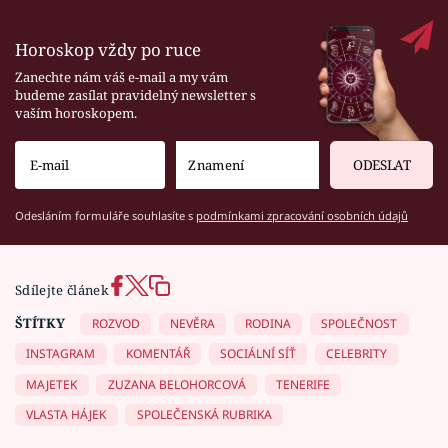
Horoskop vždy po ruce
Zanechte nám váš e-mail a my vám
budeme zasílat pravidelný newsletter s
vaším horoskopem.
ODESLAT
Odesláním formuláře souhlasíte s
podmínkami zpracování osobních údajů
Sdílejte článek
ŠTÍTKY
ROZVOD
NEVĚRA
RODINA
SPOLEČNOST
INSTAGRAM
KOMENTÁŘ
SOCIÁLNÍ SÍŤ
CELEBRITY
MAJETEK
ZUZANA BELOHORCOVÁ
TENERIFE
VLASTA HÁJEK
SPOLEČENSKÁ RUBRIKA