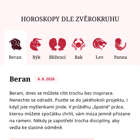
HOROSKOPY DLE ZVĚROKRUHU
Beran
Býk
Blíženci
Rak
Lev
Panna
V
Beran
6. 8. 2026
Berani, dnes se můžete cítit trochu bez inspirace.
Nenechte se odradit. Pusťte se do jakéhokoli projektu, i
když jste myšlenkami jinde. V průběhu „špatné“ práce,
kterou můžete zpočátku chrlit, vám múza jemně přistane
na rameni. Někdy je zapotřebí trocha disciplíny, aby
vedla ke slastné odměně.