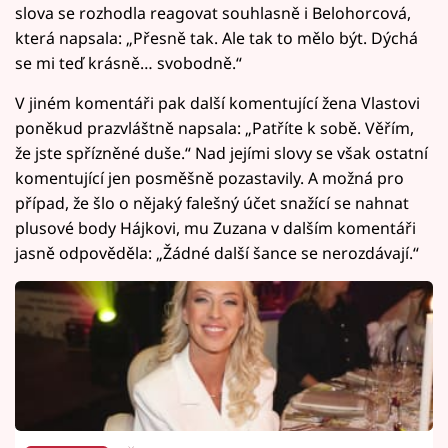
slova se rozhodla reagovat souhlasně i Belohorcová,
která napsala: „Přesně tak. Ale tak to mělo být. Dýchá
se mi teď krásně… svobodně.“
V jiném komentáři pak další komentující žena Vlastovi
poněkud prazvláštně napsala: „Patříte k sobě. Věřím,
že jste spřízněné duše.“ Nad jejími slovy se však ostatní
komentující jen posměšně pozastavily. A možná pro
případ, že šlo o nějaký falešný účet snažící se nahnat
plusové body Hájkovi, mu Zuzana v dalším komentáři
jasně odpověděla: „Žádné další šance se nerozdávají.“