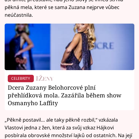
pěkná mela, které se sama Zuzana nejprve vůbec
neúčastnila.
CELEBRITY
Dcera Zuzany Belohorcové plní
přehlídková mola. Zazářila během show
Osmanyho Laffity
„Pěkně postavil… ale taky pěkně rozbil,“ vzkázala
Vlastovi jedna z žen, která za svůj vzkaz Hájkovi
posbírala obrovské množství lajků od ostatních. Na její