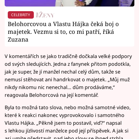
CELEBRITY
Belohorcovou a Vlastu Hájka čeká boj o
majetek. Vezmu si to, co mi patří, říká
Zuzana
V komentářích se jako tradičně dočkala velké podpory
od svých sledujících. Jedna z fanynek přitom podotkla,
jak je super, že jí manžel nechal celý dům, takže se
nemusí stěhovat ani handrkovat o majetek. „Můj muž
nikdy nikomu nic nenechal… dům prodáváme,“
reagovala Belohorcová na její komentář.
Byla to možná tato slova, nebo možná samotné video,
které k reakci nakonec vyprovokovalo i samotného
Vlastu Hájka. „Pěkně jsem to postavil, viď?“ napsal
s lehkou jízlivostí manželce pod její příspěvek. A jak si
asi umíte představit, nad jeho slovy se ihned strhla