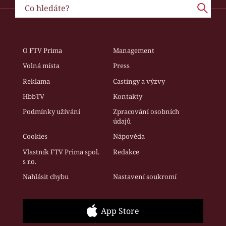
O FTV Prima
Management
Volná místa
Press
Reklama
Castingy a výzvy
HbbTV
Kontakty
Podmínky užívání
Zpracování osobních
údajů
Cookies
Nápověda
Vlastník FTV Prima spol.
Redakce
s r.o.
Nahlásit chybu
Nastavení soukromí
App Store