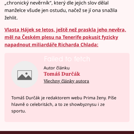
„chronický nevěrník“, který dle jejich slov dělal
manželce všude jen ostudu, načež se jí ona snažila
žehlit.
Vlasta Hájek se letos, ještě než praskla jeho nevěra,
měl na Českém plesu na Tenerife pokusit fyzicky
napadnout miliardáře Richarda Chlada:
Failed to fetch
Autor článku
Tomáš Durčák
Všechny články autora
Tomáš Durčák je redaktorem webu Prima ženy. Píše
hlavně o celebritách, a to ze showbyznysu i ze
sportu.