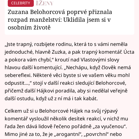
CELEBRITY
Zuzana Belohorcová poprvé přiznala
rozpad manželství: Uklidila jsem si v
osobním životě
„Jste trapný, rozbijete rodinu, která to s vámi neměla
jednoduché, hlavně Zuzka, a pak trapný komentář. Úcta
a pokora vám chybí,“ kroutí nad Vlastovými slovy
hlavou další komentující. „Nechápu, když člověk nemá
sebereflexi. Některé věci byste si ve vašem věku mohl
odpustit…,“ stojí v další reakci sledující Belohorcové,
přičemž další Hájkovi poradila, aby si nedělal veřejně
další ostudu, když už z ní má i tak kabát.
Celkem už si u Belohorcové Hájek na svůj rýpavý
komentář vysloužil několik desítek reakcí, v nichž mu
řada žen dává lidově řečeno pořádně „za vyučenou“.
Mimo jiné za to, že je „arogantní“, „povrchní“ nebo