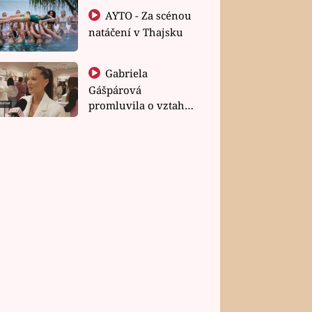
AYTO - Za scénou
natáčení v Thajsku
Gabriela
Gášpárová
promluvila o vztahu
a zakládání rodiny