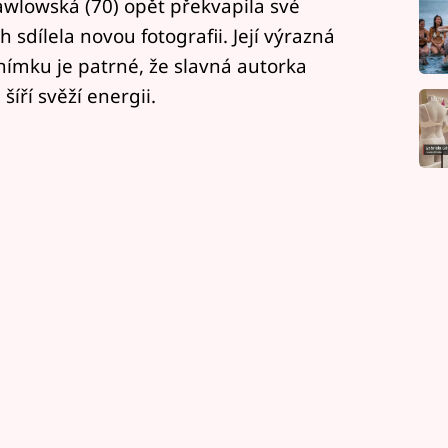
awlowská (70) opět překvapila své
h sdílela novou fotografii. Její výrazná
ímku je patrné, že slavná autorka
íří svěží energii.