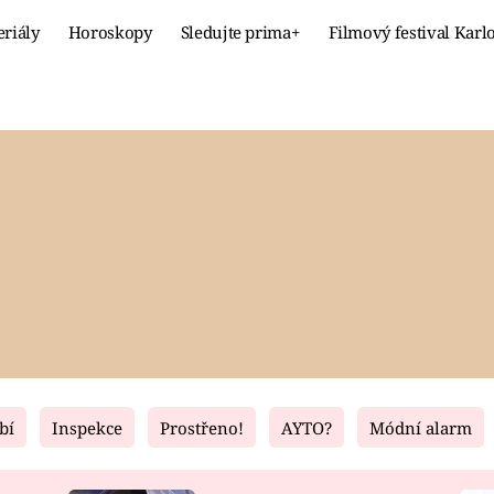
eriály
Horoskopy
Sledujte prima+
Filmový festival Karl
Celebrity
Recept
MÓDA A KRÁSA
HLAVNÍ JÍ
VZTAHY A SEX
SLADKÉ
PRIMA MAMINKA
ZDRAVÉ
bí
Inspekce
Prostřeno!
AYTO?
Módní alarm
Fresh
Living
RECEPTY
BYDLENÍ