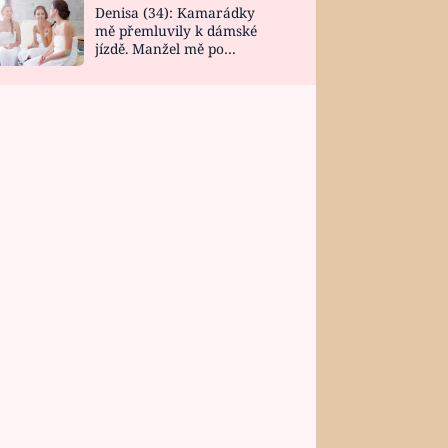
Denisa (34): Kamarádky
mě přemluvily k dámské
jízdě. Manžel mě po
návratu zaskočil