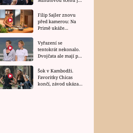
bez dubla
Filip Sajler znovu
před kamerou: Na
Primě ukáže
poctivou kuchyni i
rychlé recepty
Vyřazení se
tentokrát nekonalo.
Dvojčata ale mají po
uzavření třetí etapy
závodu nůž na krku
Šok v Kambodži.
Favoritky Chicas
končí, závod ukázal
svou nejtvrdší tvář