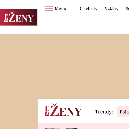
Menu
Celebrity
Vztahy
S
Seriály
Životní styl
ZOO
DIETY A HUBNUTÍ
PROSTŘENO!
CESTOVÁNÍ A
DOVOLENÁ
DUCH
ZDRAVÍ
Trendy:
Pola
Horoskopy
Video
ASTROČLÁNKY
SERIÁLY