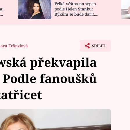
Velká věštba na srpen
NOVINKY
ZAHRADA
a:
podle Helen Stanku:
y
Býkům se bude dařit,
VIDEORECEPTY
DESIGN
Vodnáře čeká jízda
ara Fränzlová
SDÍLET
wská překvapila
 Podle fanoušků
atřicet