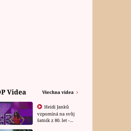
P Videa
Všechna videa
Heidi Janků
vzpomíná na svůj
šatník z 80. let -
Shopaholičky