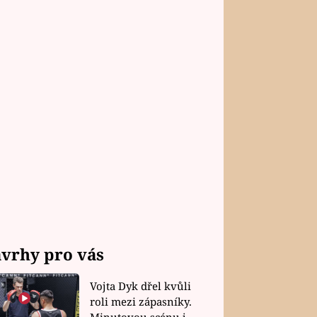
vrhy pro vás
Vojta Dyk dřel kvůli
roli mezi zápasníky.
Minutovou scénu jel