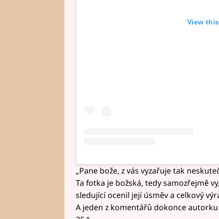
View thi
„Pane bože, z vás vyzařuje tak neskute
Ta fotka je božská, tedy samozřejmě vy,
sledující ocenil její úsměv a celkový v
A jeden z komentářů dokonce autorku o