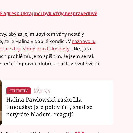
agresi: Ukrajinci byli vždy nespravedlivě
avy, aby za jejím úbytkem váhy nestály
, že je Halina v dobré kondici. V
rozhovoru
u nestojí žádné drastické diety
. „Ne, já si
ch problémů. Je to spíš tím, že jsem se tak
e teď cítí opravdu dobře a našla v životě větší
CELEBRITY
Halina Pawlowská zaskočila
fanoušky: Jste poloviční, snad se
netýráte hladem, reagují