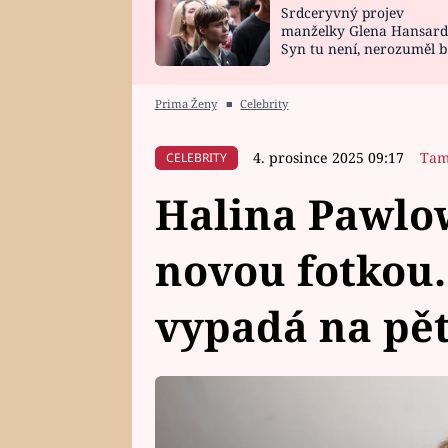
Srdceryvný projev
SNÁŘ
CELEBRITY
manželky Glena Hansard
Syn tu není, nerozuměl b
HOROSKOP NA
VAŘENÍ
tomu, vysvětlila
ROK 2023
Prima Ženy
■
Celebrity
4. prosince 2025 09:17
Tam
CELEBRITY
Halina Pawlo
novou fotkou.
vypadá na pět