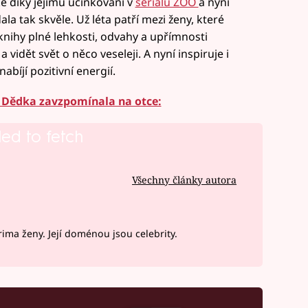
ké díky jejímu účinkování v
seriálu ZOO
a nyní
la tak skvěle. Už léta patří mezi ženy, které
 knihy plné lehkosti, odvahy a upřímnosti
 vidět svět o něco veseleji. A nyní inspiruje i
bíjí pozitivní energií.
 Dědka zavzpomínala na otce:
led to fetch
Všechny články autora
ima ženy. Její doménou jsou celebrity.