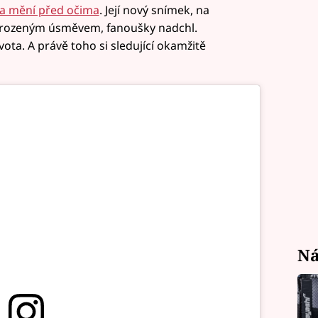
va mění před očima
. Její nový snímek, na
řirozeným úsměvem, fanoušky nadchl.
ota. A právě toho si sledující okamžitě
Ná