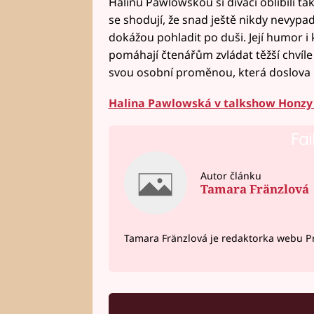
Halinu Pawlowskou si diváci oblíbili ta
se shodují, že snad ještě nikdy nevypada
dokážou pohladit po duši. Její humor i
pomáhají čtenářům zvládat těžší chvíle a
svou osobní proměnou, která doslova na
Halina Pawlowská v talkshow Honzy
Fai
Autor článku
Tamara Fränzlová
Tamara Fränzlová je redaktorka webu Pr