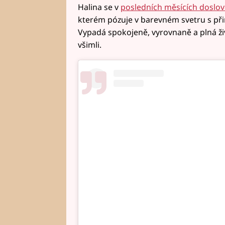
Halina se v
posledních měsících doslo
kterém pózuje v barevném svetru s p
Vypadá spokojeně, vyrovnaně a plná živ
všimli.