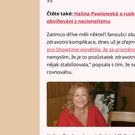
35.“
Čtěte také:
Halina Pawlowská o ruské 
obviňováni z nacionalismu
Zatímco dříve měli někteří fanoušci ob
zdravotní komplikace, dnes už je zřejmé
pro Showtime vysvětlila, že za proměno
nemyslím, že je to pozůstatek zdravotní
nějak stabilizovala,“ popsala s tím, že s
rovnováhu.