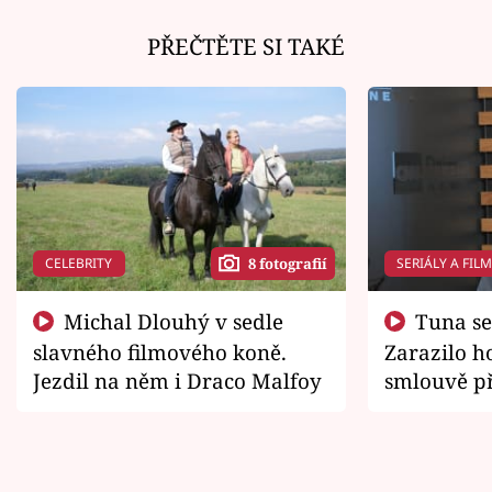
PŘEČTĚTE SI TAKÉ
CELEBRITY
SERIÁLY A FIL
8 fotografií
Michal Dlouhý v sedle
Tuna se chtěl vrátit domů.
slavného filmového koně.
Zarazilo ho
Jezdil na něm i Draco Malfoy
smlouvě př
zemřít