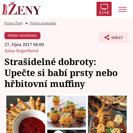
ŽIVĚ
Prima Ženy
■
Prima maminka
Trendy:
Polabí
Inspekce
Prostřeno!
AYTO?
PRIMA MAMINKA
SDÍLET
Módní alarm
Zrádci
Proměny
27. října 2017 06:00
Anna Kopečková
Strašidelné dobroty:
Upečte si babí prsty nebo
Témata
hřbitovní muffiny
Celebrity
Vztahy
Seriály