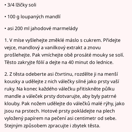
• 3/4 lžičky soli
• 100 g loupaných mandlí
• asi 200 ml jahodové marmelády
1. V míse vyšlehejte změklé máslo s cukrem. Přidejte
vejce, mandlový a vanilkový extrakt a znovu
prošlehejte. Pak vmíchejte obě prosáté mouky se solí.
Těsto zakryjte fólií a dejte na 40 minut do lednice.
2. Z těsta odeberte asi čtvrtinu, rozdělte ji na menší
kousky a udělejte z nich válečky silné jako prsty vaší
ruky. Na konec každého válečku přitiskněte půlku
mandle a váleček prsty dotvarujte, aby byly patrné
klouby. Pak nožem udělejte do válečků malé rýhy, jako
jsou na prstech. Hotové prsty pokládejte na plech
vyložený papírem na pečení asi centimetr od sebe.
Stejným způsobem zpracujte i zbytek těsta.