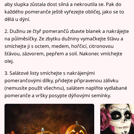
aby slupka zůstala dost silná a nekroutila se. Pak do
každého pomeranče ještě vyřezejte obličej, jako se to
dělá u dýní.
2. Dužinu ze čtyř pomerančů zbavte blanek a nakrájejte
na půlměsíčky. Ze zbytku dužniny vymačkejte šťávu a
smíchejte ji s octem, medem, hořčicí, citronovou
šťávou, zázvorem, pepřem a solí. Nakonec vmíchejte
olej.
3. Salátové listy smíchejte s nakrájenými
pomerančovými dílky, přidejte připravenou zálivku
(nemusíte použít všechnu), salátem naplňte vydlabané
pomeranče a vršky posypte dýňovými semínky.