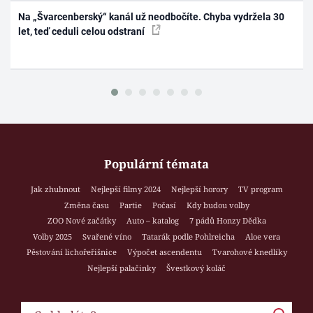
Na „Švarcenberský“ kanál už neodbočíte. Chyba vydržela 30
let, teď ceduli celou odstraní
Populární témata
Jak zhubnout
Nejlepší filmy 2024
Nejlepší horory
TV program
Změna času
Partie
Počasí
Kdy budou volby
ZOO Nové začátky
Auto – katalog
7 pádů Honzy Dědka
Volby 2025
Svařené víno
Tatarák podle Pohlreicha
Aloe vera
Pěstování lichořeřišnice
Výpočet ascendentu
Tvarohové knedlíky
Nejlepší palačinky
Švestkový koláč