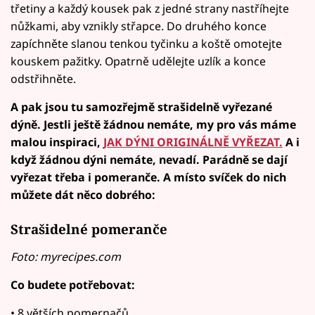
třetiny a každý kousek pak z jedné strany nastříhejte
nůžkami, aby vznikly střapce. Do druhého konce
zapíchněte slanou tenkou tyčinku a koště omotejte
kouskem pažitky. Opatrně udělejte uzlík a konce
odstřihněte.
A pak jsou tu samozřejmě strašidelně vyřezané
dýně. Jestli ještě žádnou nemáte, my pro vás máme
malou inspiraci,
JAK DÝNI ORIGINÁLNĚ VYŘEZAT.
A i
když žádnou dýni nemáte, nevadí. Parádně se dají
vyřezat třeba i pomeranče. A místo svíček do nich
můžete dát něco dobrého:
Strašidelné pomeranče
Foto: myrecipes.com
Co budete potřebovat:
• 8 větších pomernačů