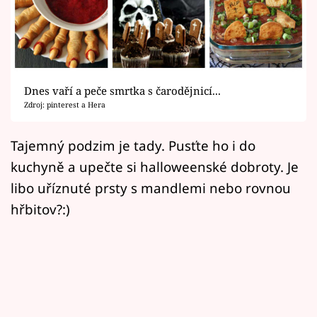
Horoskopy
Sledujte prima+
Filmový festival Karlovy Vary
Dnes vaří a peče smrtka s čarodějnicí...
Pořady
Zdroj: pinterest a Hera
Mámy sobě
Tajemný podzim je tady. Pusťte ho i do
kuchyně a upečte si halloweenské dobroty. Je
Přihlášení
libo uříznuté prsty s mandlemi nebo rovnou
hřbitov?:)
Sledujte nás