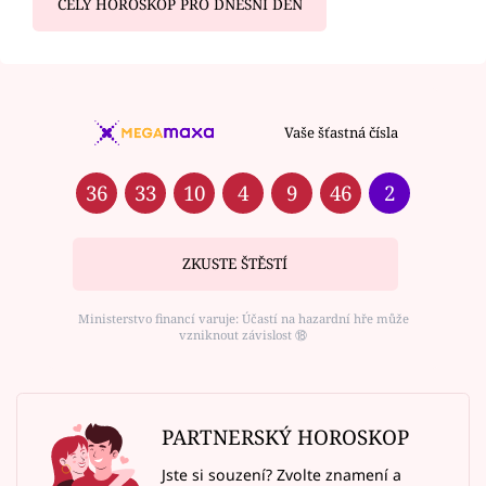
CELÝ HOROSKOP PRO DNEŠNÍ DEN
Vaše šťastná čísla
36
33
10
4
9
46
2
ZKUSTE ŠTĚSTÍ
Ministerstvo financí varuje: Účastí na hazardní hře může
vzniknout závislost ⑱
PARTNERSKÝ HOROSKOP
Jste si souzení? Zvolte znamení a