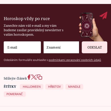
Horoskop vždy po ruce
Zanechte nám váš e-mail a my vám
budeme zasílat pravidelný newsletter s
vaším horoskopem.
ODESLAT
Odesláním formuláře souhlasíte s
podmínkami zpracování osobních údajů
Sdílejte článek
ŠTÍTKY
HALLOWEEN
HŘBITOV
MANDLE
POMERANČ