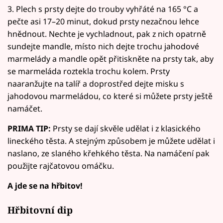
3. Plech s prsty dejte do trouby vyhřáté na 165 °C a
pečte asi 17–20 minut, dokud prsty nezačnou lehce
hnědnout. Nechte je vychladnout, pak z nich opatrně
sundejte mandle, místo nich dejte trochu jahodové
marmelády a mandle opět přitiskněte na prsty tak, aby
se marmeláda roztekla trochu kolem. Prsty
naaranžujte na talíř a doprostřed dejte misku s
jahodovou marmeládou, co které si můžete prsty ještě
namáčet.
PRIMA TIP:
Prsty se dají skvěle udělat i z klasického
lineckého těsta. A stejným způsobem je můžete udělat i
naslano, ze slaného křehkého těsta. Na namáčení pak
použijte rajčatovou omáčku.
A jde se na hřbitov!
Hřbitovní dip