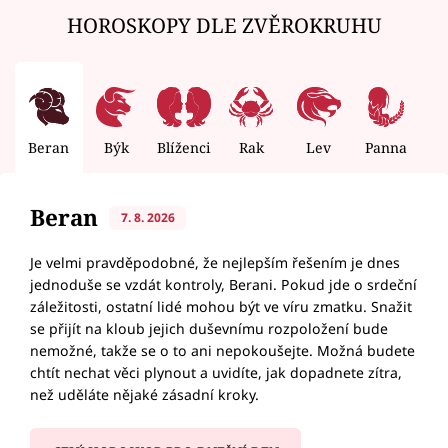
HOROSKOPY DLE ZVĚROKRUHU
Beran
Býk
Blíženci
Rak
Lev
Panna
V
Beran
7. 8. 2026
Je velmi pravděpodobné, že nejlepším řešením je dnes
jednoduše se vzdát kontroly, Berani. Pokud jde o srdeční
záležitosti, ostatní lidé mohou být ve víru zmatku. Snažit
se přijít na kloub jejich duševnímu rozpoložení bude
nemožné, takže se o to ani nepokoušejte. Možná budete
chtít nechat věci plynout a uvidíte, jak dopadnete zítra,
než uděláte nějaké zásadní kroky.