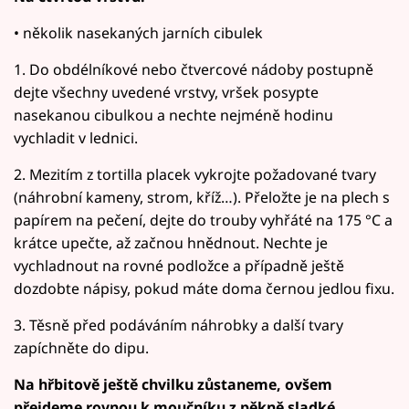
• několik nasekaných jarních cibulek
1. Do obdélníkové nebo čtvercové nádoby postupně
dejte všechny uvedené vrstvy, vršek posypte
nasekanou cibulkou a nechte nejméně hodinu
vychladit v lednici.
2. Mezitím z tortilla placek vykrojte požadované tvary
(náhrobní kameny, strom, kříž…). Přeložte je na plech s
papírem na pečení, dejte do trouby vyhřáté na 175 °C a
krátce upečte, až začnou hnědnout. Nechte je
vychladnout na rovné podložce a případně ještě
dozdobte nápisy, pokud máte doma černou jedlou fixu.
3. Těsně před podáváním náhrobky a další tvary
zapíchněte do dipu.
Na hřbitově ještě chvilku zůstaneme, ovšem
přejdeme rovnou k moučníku z pěkně sladké