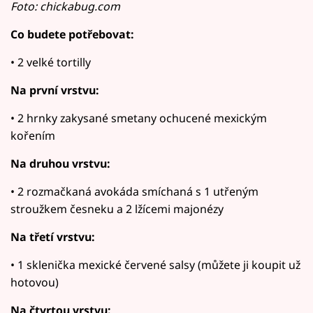
Foto: chickabug.com
Co budete potřebovat:
• 2 velké tortilly
Na první vrstvu:
• 2 hrnky zakysané smetany ochucené mexickým
kořením
Na druhou vrstvu:
• 2 rozmačkaná avokáda smíchaná s 1 utřeným
stroužkem česneku a 2 lžícemi majonézy
Na třetí vrstvu:
• 1 sklenička mexické červené salsy (můžete ji koupit už
hotovou)
Na čtvrtou vrstvu: