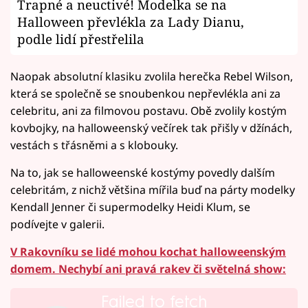
Trapné a neuctivé! Modelka se na
Halloween převlékla za Lady Dianu,
podle lidí přestřelila
Naopak absolutní klasiku zvolila herečka Rebel Wilson,
která se společně se snoubenkou nepřevlékla ani za
celebritu, ani za filmovou postavu. Obě zvolily kostým
kovbojky, na halloweenský večírek tak přišly v džínách,
vestách s třásněmi a s klobouky.
Na to, jak se halloweenské kostýmy povedly dalším
celebritám, z nichž většina mířila buď na párty modelky
Kendall Jenner či supermodelky Heidi Klum, se
podívejte v galerii.
V Rakovníku se lidé mohou kochat halloweenským
domem. Nechybí ani pravá rakev či světelná show:
Failed to fetch