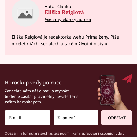
Autor článku
Eliška Reiglová
Všechny články autora
Eliška Reiglová je redaktorka webu Prima ženy. Píše
o celebritách, seriálech a také o životním stylu.
Horoskop vždy po ruce
Zanechte nám váš e-mail a my vám
budeme zasílat pravidelný newsletter s
vaším horoskopem.
ODESLAT
Odesláním formuláře souhlasíte s
podmínkami zpracování osobních údajů