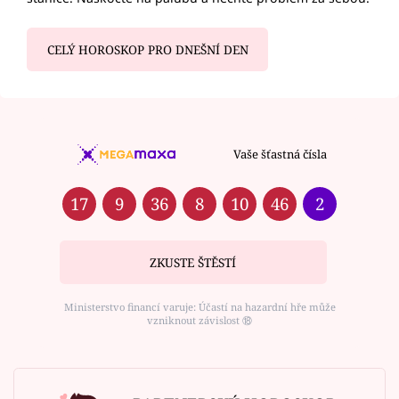
CELÝ HOROSKOP PRO DNEŠNÍ DEN
Vaše šťastná čísla
17
9
36
8
10
46
2
ZKUSTE ŠTĚSTÍ
Ministerstvo financí varuje: Účastí na hazardní hře může
vzniknout závislost ⑱