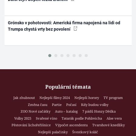
Grónsko v pohotovosti: Americká firma napojená na lidi od
Trumpa chystá vrty bez povolení
Populární témata
Jak zhubnout
Nejlepší filmy 2024
Nejlepší horory
TV program
Změna času
Partie
Počasí
Kdy budou volby
ZOO Nové začátky
Auto – katalog
7 pádů Honzy Dědka
Volby 2025
Svařené víno
Tatarák podle Pohlreicha
Aloe vera
Pěstování lichořeřišnice
Výpočet ascendentu
Tvarohové knedlíky
Nejlepší palačinky
Švestkový koláč