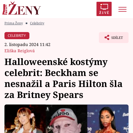
ŽIVĚ
Prima Ženy
■
Celebrity
Trendy:
Polabí
Inspekce
Prostřeno!
AYTO?
CELEBRITY
SDÍLET
Módní alarm
Zrádci
Proměny
2. listopadu 2024 11:42
Eliška Reiglová
Halloweenské kostýmy
celebrit: Beckham se
Témata
nesnažil a Paris Hilton šla
Celebrity
za Britney Spears
Vztahy
Seriály