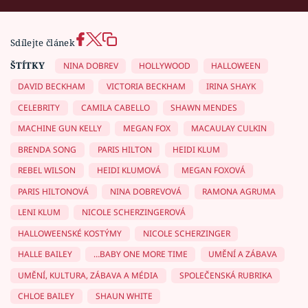
Sdílejte článek
ŠTÍTKY
NINA DOBREV
HOLLYWOOD
HALLOWEEN
DAVID BECKHAM
VICTORIA BECKHAM
IRINA SHAYK
CELEBRITY
CAMILA CABELLO
SHAWN MENDES
MACHINE GUN KELLY
MEGAN FOX
MACAULAY CULKIN
BRENDA SONG
PARIS HILTON
HEIDI KLUM
REBEL WILSON
HEIDI KLUMOVÁ
MEGAN FOXOVÁ
PARIS HILTONOVÁ
NINA DOBREVOVÁ
RAMONA AGRUMA
LENI KLUM
NICOLE SCHERZINGEROVÁ
HALLOWEENSKÉ KOSTÝMY
NICOLE SCHERZINGER
HALLE BAILEY
…BABY ONE MORE TIME
UMĚNÍ A ZÁBAVA
UMĚNÍ, KULTURA, ZÁBAVA A MÉDIA
SPOLEČENSKÁ RUBRIKA
CHLOE BAILEY
SHAUN WHITE