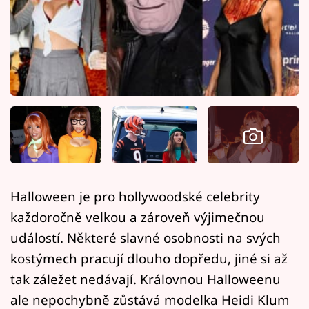
Horoskopy
Sledujte prima+
Filmový festival Karlovy Vary
Pořady
Mámy sobě
Přihlášení
Halloween je pro hollywoodské celebrity
každoročně velkou a zároveň výjimečnou
Sledujte nás
událostí. Některé slavné osobnosti na svých
kostýmech pracují dlouho dopředu, jiné si až
tak záležet nedávají. Královnou Halloweenu
ale nepochybně zůstává modelka Heidi Klum