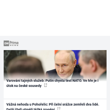
Varování tajných služeb: Putin chystá test NATO. Ve hře je i
útok na české sousedy
Vážná nehoda u Pohořelic: Při čelní srážce zemřeli dva lidé.
Další čtyři utrpěli těžká zranění