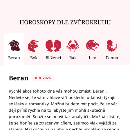
HOROSKOPY DLE ZVĚROKRUHU
Beran
Býk
Blíženci
Rak
Lev
Panna
V
Beran
8. 8. 2026
Rychlé akce tohoto dne vás mohou zmást, Berani.
Nedivte se, že vám v hlavě víří poslední události týkající
se lásky a romantiky. Možná budete mít pocit, že se věci
dějí příliš rychle na to, abyste jim mohli skutečně
porozumět. Snažte se nebýt tak analytičtí. Možná zjistíte,
že se honíte za ztraceným cílem, zatímco vlak vyjíždí ze
stanice. Naskočte na palubu a nechte problém za sebou.