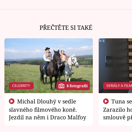
PŘEČTĚTE SI TAKÉ
CELEBRITY
SERIÁLY A FIL
8 fotografií
Michal Dlouhý v sedle
Tuna se chtěl vrátit domů.
slavného filmového koně.
Zarazilo ho
Jezdil na něm i Draco Malfoy
smlouvě př
zemřít