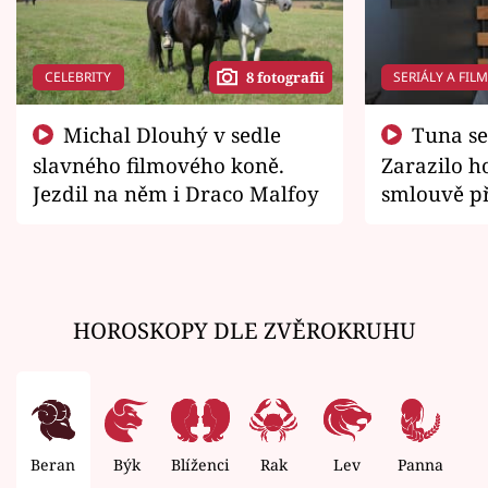
CELEBRITY
SERIÁLY A FIL
8 fotografií
Michal Dlouhý v sedle
Tuna se chtěl vrátit domů.
slavného filmového koně.
Zarazilo ho
Jezdil na něm i Draco Malfoy
smlouvě př
zemřít
HOROSKOPY DLE ZVĚROKRUHU
Beran
Býk
Blíženci
Rak
Lev
Panna
V