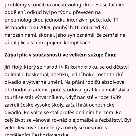
problémy skončil na anesteziologicko-resuscitačním
oddělení, odkud byl po týdnu převezen na
pneumologickou jednotku intenzivní péče, kde 11.
listopadu roku 2009, pouhých 16 dní před 87.
narozeninami, skonal. Jeho syn oznámil, že zemřel na
zápal plic a s ním spojené komplikace.
Zápal plic v současnosti ve velkém sužuje Čínu:
Jiří Holý, který se narodil v Ružomberoku, se od dětství
Failed to fetch
zajímal o basketbal, atletiku, lední hokej, ochotnické
divadlo a výtvarné umění. Na přání rodičů absolvoval
obchodní akademii, poté studoval grafiku a malířství a
toužil se stát výtvarníkem. Když nacisté v roce 1939
zavřeli české vysoké školy, začal hrát ochotnické
divadlo. Po válce se stal profesionálním hercem. Po
celý život se věnoval rovněž olejomalbě a řezbářství. Byl
velmi levicově zaměřený a nikdy se nesmířil s
rozdělením Československa.