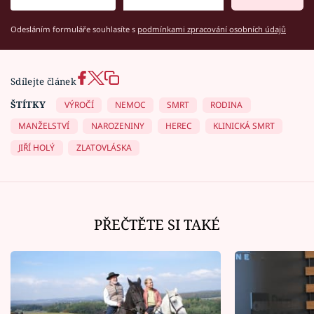
Odesláním formuláře souhlasíte s
podmínkami zpracování osobních údajů
Sdílejte článek
ŠTÍTKY
VÝROČÍ
NEMOC
SMRT
RODINA
MANŽELSTVÍ
NAROZENINY
HEREC
KLINICKÁ SMRT
JIŘÍ HOLÝ
ZLATOVLÁSKA
PŘEČTĚTE SI TAKÉ