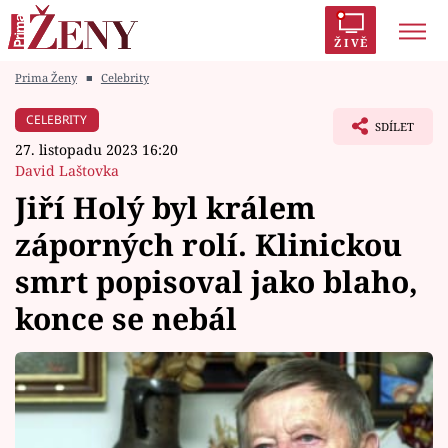
ŽIVĚ
Prima Ženy
■
Celebrity
Trendy:
Polabí
Inspekce
Prostřeno!
AYTO?
CELEBRITY
SDÍLET
Módní alarm
Zrádci
Proměny
27. listopadu 2023 16:20
David Laštovka
Jiří Holý byl králem
záporných rolí. Klinickou
Témata
smrt popisoval jako blaho,
Celebrity
konce se nebál
Vztahy
Seriály