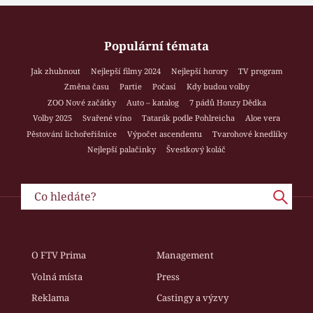
Populární témata
Jak zhubnout
Nejlepší filmy 2024
Nejlepší horory
TV program
Změna času
Partie
Počasí
Kdy budou volby
ZOO Nové začátky
Auto – katalog
7 pádů Honzy Dědka
Volby 2025
Svařené víno
Tatarák podle Pohlreicha
Aloe vera
Pěstování lichořeřišnice
Výpočet ascendentu
Tvarohové knedlíky
Nejlepší palačinky
Švestkový koláč
O FTV Prima
Management
Volná místa
Press
Reklama
Castingy a výzvy