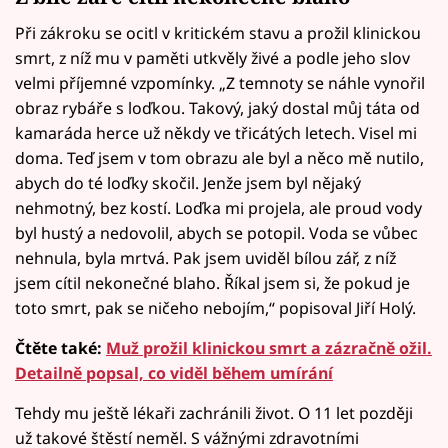
Při zákroku se ocitl v kritickém stavu a prožil klinickou
smrt, z níž mu v paměti utkvěly živé a podle jeho slov
velmi příjemné vzpomínky. „Z temnoty se náhle vynořil
obraz rybáře s loďkou. Takový, jaký dostal můj táta od
kamaráda herce už někdy ve třicátých letech. Visel mi
doma. Teď jsem v tom obrazu ale byl a něco mě nutilo,
abych do té loďky skočil. Jenže jsem byl nějaký
nehmotný, bez kostí. Loďka mi projela, ale proud vody
byl hustý a nedovolil, abych se potopil. Voda se vůbec
nehnula, byla mrtvá. Pak jsem uviděl bílou zář, z níž
jsem cítil nekonečné blaho. Říkal jsem si, že pokud je
toto smrt, pak se ničeho nebojím,“ popisoval Jiří Holý.
Čtěte také:
Muž prožil klinickou smrt a zázračně ožil.
Detailně popsal, co viděl během umírání
Tehdy mu ještě lékaři zachránili život. O 11 let později
už takové štěstí neměl. S vážnými zdravotními