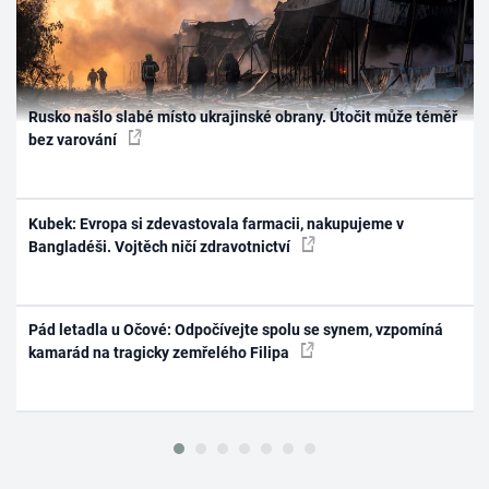
Rusko našlo slabé místo ukrajinské obrany. Útočit může téměř
bez varování
Kubek: Evropa si zdevastovala farmacii, nakupujeme v
Bangladéši. Vojtěch ničí zdravotnictví
Pád letadla u Očové: Odpočívejte spolu se synem, vzpomíná
kamarád na tragicky zemřelého Filipa