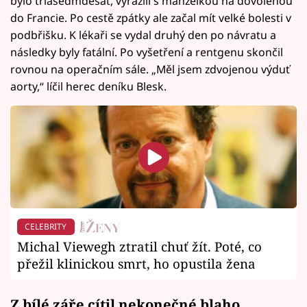
bylo třiasedmdesát, vyrazili s manželkou na dovolenou
do Francie. Po cestě zpátky ale začal mít velké bolesti v
podbřišku. K lékaři se vydal druhý den po návratu a
následky byly fatální. Po vyšetření a rentgenu skončil
rovnou na operačním sále. „Měl jsem zdvojenou výduť
aorty,“ líčil herec deníku Blesk.
CELEBRITY
Michal Viewegh ztratil chuť žít. Poté, co
přežil klinickou smrt, ho opustila žena
Z bílé záře cítil nekonečné blaho