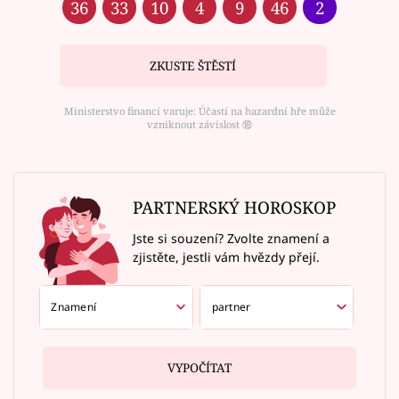
36
33
10
4
9
46
2
ZKUSTE ŠTĚSTÍ
Ministerstvo financí varuje: Účastí na hazardní hře může
vzniknout závislost ⑱
PARTNERSKÝ HOROSKOP
Jste si souzení? Zvolte znamení a
zjistěte, jestli vám hvězdy přejí.
VYPOČÍTAT