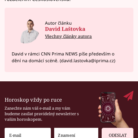
Autor článku
David Laštovka
Všechny články autora
David v rámci CNN Prima NEWS píše především o
dění na domácí scéně. (david.lastovka@iprima.cz)
Horoskop vždy po ruce
Zanechte nám váš e-mail a my vám
budeme zasílat pravidelný newsletter s
vaším horoskopem.
ODESLAT