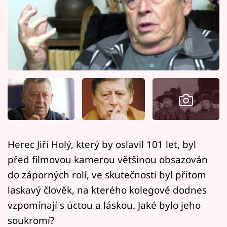
Horoskopy
Sledujte prima+
Filmový festival Karlovy Vary
Pořady
Mámy sobě
Přihlášení
Herec Jiří Holý, který by oslavil 101 let, byl
před filmovou kamerou většinou obsazován
Sledujte nás
do záporných rolí, ve skutečnosti byl přitom
laskavý člověk, na kterého kolegové dodnes
vzpomínají s úctou a láskou. Jaké bylo jeho
soukromí?