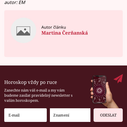
autor: EM
Autor článku
Martina Čerňanská
Horoskop vždy po ruce
Zanechte nám váš e-mail a my vám
budeme zasílat pravidelný newsletter s
vaším horoskopem.
ODESLAT