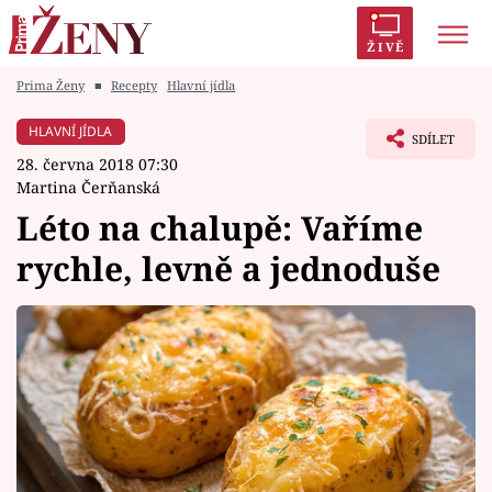
ŽIVĚ
Prima Ženy
■
Recepty
Hlavní jídla
Trendy:
Polabí
Inspekce
Prostřeno!
AYTO?
HLAVNÍ JÍDLA
SDÍLET
Módní alarm
Zrádci
Proměny
28. června 2018 07:30
Martina Čerňanská
Léto na chalupě: Vaříme
rychle, levně a jednoduše
Témata
Celebrity
Vztahy
Seriály