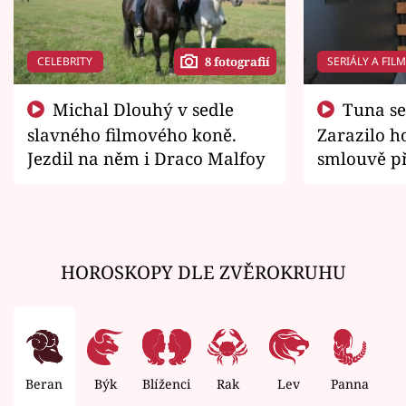
CELEBRITY
SERIÁLY A FIL
8 fotografií
Michal Dlouhý v sedle
Tuna se chtěl vrátit domů.
slavného filmového koně.
Zarazilo ho
Jezdil na něm i Draco Malfoy
smlouvě př
zemřít
HOROSKOPY DLE ZVĚROKRUHU
Beran
Býk
Blíženci
Rak
Lev
Panna
V