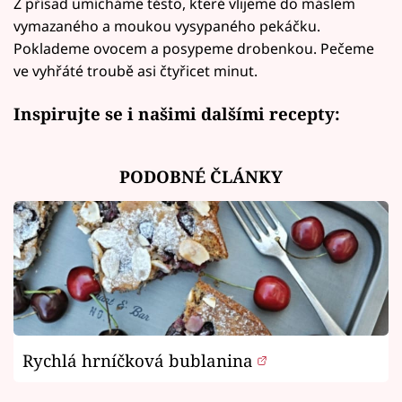
Z přísad umícháme těsto, které vlijeme do máslem
vymazaného a moukou vysypaného pekáčku.
Poklademe ovocem a posypeme drobenkou. Pečeme
ve vyhřáté troubě asi čtyřicet minut.
Inspirujte se i našimi dalšími recepty:
PODOBNÉ ČLÁNKY
Rychlá hrníčková bublanina