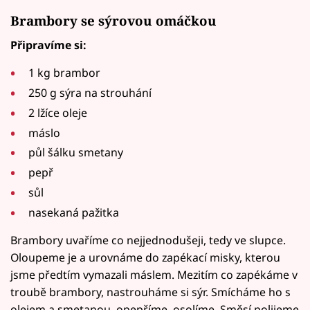
Brambory se sýrovou omáčkou
Připravíme si:
1 kg brambor
250 g sýra na strouhání
2 lžíce oleje
máslo
půl šálku smetany
pepř
sůl
nasekaná pažitka
Brambory uvaříme co nejjednodušeji, tedy ve slupce.
Oloupeme je a urovnáme do zapékací misky, kterou
jsme předtím vymazali máslem. Mezitím co zapékáme v
troubě brambory, nastrouháme si sýr. Smícháme ho s
olejem a smetanou, opepříme, osolíme. Směsí polijeme