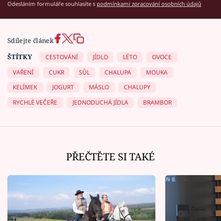
Odesláním formuláře souhlasíte s
podmínkami zpracování osobních údajů
Sdílejte článek
ŠTÍTKY
CESTOVÁNÍ
JÍDLO
LÉTO
OVOCE
VAŘENÍ
CUKR
SŮL
CHALUPA
MOUKA
KELÍMEK
JOGURT
MÁSLO
CHALUPY
RYCHLÉ VEČEŘE
JEDNODUCHÁ JÍDLA
BRAMBOR
PŘEČTĚTE SI TAKÉ