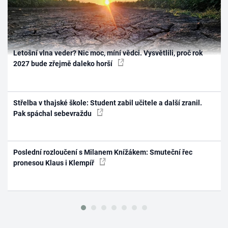
Letošní vlna veder? Nic moc, míní vědci. Vysvětlili, proč rok
2027 bude zřejmě daleko horší
Střelba v thajské škole: Student zabil učitele a další zranil.
Pak spáchal sebevraždu
Poslední rozloučení s Milanem Knížákem: Smuteční řec
pronesou Klaus i Klempíř