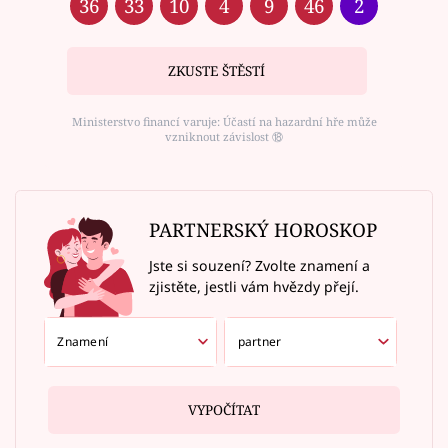
36
33
10
4
9
46
2
ZKUSTE ŠTĚSTÍ
Ministerstvo financí varuje: Účastí na hazardní hře může
vzniknout závislost ⑱
PARTNERSKÝ HOROSKOP
Jste si souzení? Zvolte znamení a
zjistěte, jestli vám hvězdy přejí.
VYPOČÍTAT