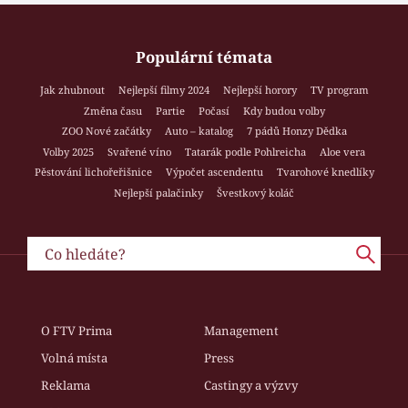
Populární témata
Jak zhubnout
Nejlepší filmy 2024
Nejlepší horory
TV program
Změna času
Partie
Počasí
Kdy budou volby
ZOO Nové začátky
Auto – katalog
7 pádů Honzy Dědka
Volby 2025
Svařené víno
Tatarák podle Pohlreicha
Aloe vera
Pěstování lichořeřišnice
Výpočet ascendentu
Tvarohové knedlíky
Nejlepší palačinky
Švestkový koláč
O FTV Prima
Management
Volná místa
Press
Reklama
Castingy a výzvy