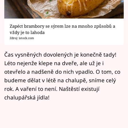
Horoskopy
Sledujte prima+
Zapéct brambory se sýrem lze na mnoho způsobů a
Filmový festival Karlovy Vary
vždy je to lahoda
Zdroj: istock.com
Pořady
Čas vysněných dovolených je konečně tady!
Mámy sobě
Léto nejenže klepe na dveře, ale už je i
otevřelo a nadšeně do nich vpadlo. O tom, co
Přihlášení
budeme dělat v létě na chalupě, sníme celý
rok. A vaření to není. Naštěstí existují
Sledujte nás
chalupářská jídla!