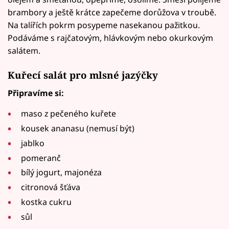
brambory a ještě krátce zapečeme dorůžova v troubě.
Na talířích pokrm posypeme nasekanou pažitkou.
Podáváme s rajčatovým, hlávkovým nebo okurkovým
salátem.
Kuřecí salát pro mlsné jazýčky
Připravíme si:
maso z pečeného kuřete
kousek ananasu (nemusí být)
jablko
pomeranč
bílý jogurt, majonéza
citronová šťáva
kostka cukru
sůl