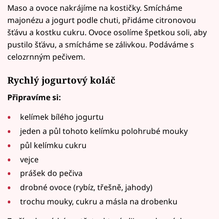
Maso a ovoce nakrájíme na kostičky. Smícháme
majonézu a jogurt podle chuti, přidáme citronovou
šťávu a kostku cukru. Ovoce osolíme špetkou soli, aby
pustilo šťávu, a smícháme se zálivkou. Podáváme s
celozrnným pečivem.
Rychlý jogurtový koláč
Připravíme si:
kelímek bílého jogurtu
jeden a půl tohoto kelímku polohrubé mouky
půl kelímku cukru
vejce
prášek do pečiva
drobné ovoce (rybíz, třešně, jahody)
trochu mouky, cukru a másla na drobenku