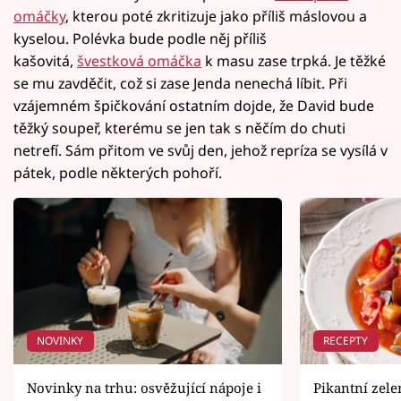
omáčky
, kterou poté zkritizuje jako příliš máslovou a
kyselou. Polévka bude podle něj příliš
kašovitá,
švestková omáčka
k masu zase trpká. Je těžké
se mu zavděčit, což si zase Jenda nenechá líbit. Při
vzájemném špičkování ostatním dojde, že David bude
těžký soupeř, kterému se jen tak s něčím do chuti
netrefí. Sám přitom ve svůj den, jehož repríza se vysílá v
pátek, podle některých pohoří.
NOVINKY
RECEPTY
Novinky na trhu: osvěžující nápoje i
Pikantní zele