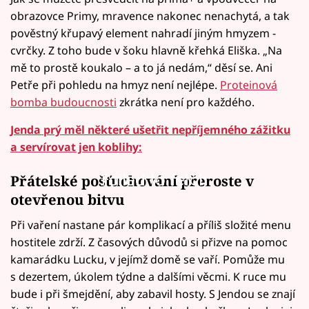
obrazovce Primy, mravence nakonec nenachytá, a tak
pověstný křupavý element nahradí jiným hmyzem -
cvrčky. Z toho bude v šoku hlavně křehká Eliška. „Na
mě to prostě koukalo – a to já nedám,“ děsí se. Ani
Petře při pohledu na hmyz není nejlépe.
Proteinová
bomba budoucnosti
zkrátka není pro každého.
Jenda prý měl některé ušetřit nepříjemného zážitku
a servírovat jen koblihy:
Failed to fetch
Přátelské pošťuchování přeroste v
otevřenou bitvu
Při vaření nastane pár komplikací a příliš složité menu
hostitele zdrží. Z časových důvodů si přizve na pomoc
kamarádku Lucku, v jejímž domě se vaří. Pomůže mu
s dezertem, úkolem týdne a dalšími věcmi. K ruce mu
bude i při šmejdění, aby zabavil hosty. S Jendou se znají