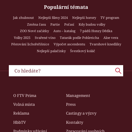
Populární témata
Jak zhubnout
Nejlepší filmy 2024
Nejlepší horory
TV program
Změna času
Partie
Počasí
Kdy budou volby
ZOO Nové začátky
Auto – katalog
7 pádů Honzy Dědka
Volby 2025
Svařené víno
Tatarák podle Pohlreicha
Aloe vera
Pěstování lichořeřišnice
Výpočet ascendentu
Tvarohové knedlíky
Nejlepší palačinky
Švestkový koláč
O FTV Prima
Management
Volná místa
Press
Reklama
Castingy a výzvy
HbbTV
Kontakty
Podmínky užívání
Zpracování osobních