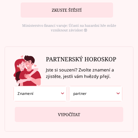
ZKUSTE ŠTĚSTÍ
Ministerstvo financí varuje: Účastí na hazardní hře může
vzniknout závislost ⑱
PARTNERSKÝ HOROSKOP
Jste si souzení? Zvolte znamení a
zjistěte, jestli vám hvězdy přejí.
VYPOČÍTAT