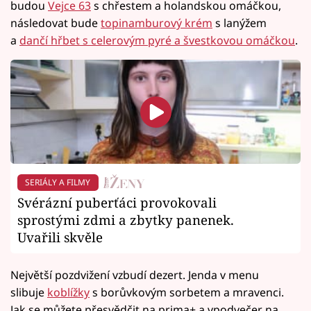
budou
Vejce 63
s chřestem a holandskou omáčkou,
následovat bude
topinamburový krém
s lanýžem
a
dančí hřbet s celerovým pyré a švestkovou omáčkou
.
SERIÁLY A FILMY
Svérázní puberťáci provokovali
sprostými zdmi a zbytky panenek.
Uvařili skvěle
Největší pozdvižení vzbudí dezert. Jenda v menu
slibuje
koblížky
s borůvkovým sorbetem a mravenci.
Jak se můžete přesvědčit na prima+ a vpodvečer na