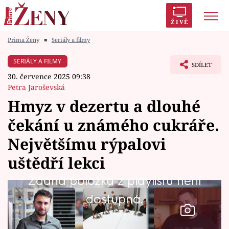
ŽIVĚ
Prima Ženy
■
Seriály a filmy
Trendy:
Polabí
Inspekce
Prostřeno!
AYTO?
SERIÁLY A FILMY
SDÍLET
Módní alarm
Zrádci
Proměny
30. července 2025 09:38
Petra Jaroševská
Hmyz v dezertu a dlouhé
čekání u známého cukráře.
Témata
Největšímu rýpalovi
Celebrity
uštědří lekci
Žádná položka z playlistu není
Vztahy
dostupná.
Seriály