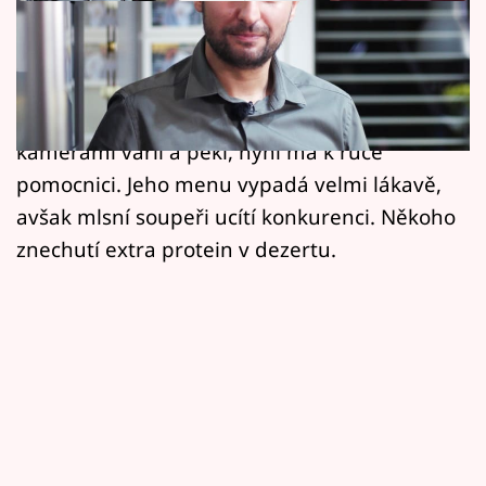
Horoskopy
Repríza Československého speciálu kuchařské
Sledujte prima+
soutěže startuje ve středu vpodvečer u
Filmový festival Karlovy Vary
cukráře Jana "Jendy" Jirky. Ten už před
kamerami vařil a pekl, nyní má k ruce
Pořady
pomocnici. Jeho menu vypadá velmi lákavě,
avšak mlsní soupeři ucítí konkurenci. Někoho
Mámy sobě
znechutí extra protein v dezertu.
Přihlášení
Sledujte nás