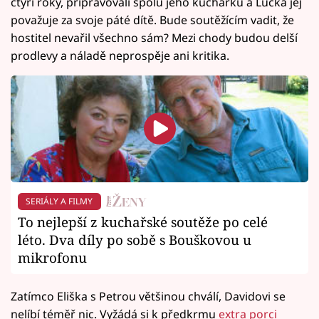
čtyři roky, připravovali spolu jeho kuchařku a Lucka jej
považuje za svoje páté dítě. Bude soutěžícím vadit, že
hostitel nevařil všechno sám? Mezi chody budou delší
prodlevy a náladě neprospěje ani kritika.
SERIÁLY A FILMY
To nejlepší z kuchařské soutěže po celé
léto. Dva díly po sobě s Bouškovou u
mikrofonu
Zatímco Eliška s Petrou většinou chválí, Davidovi se
nelíbí téměř nic. Vyžádá si k předkrmu
extra porci