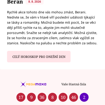
Beran
8. 8. 2026
Rychlé akce tohoto dne vás mohou zmást, Berani.
Nedivte se, že vám v hlavě víří poslední události týkající
se lásky a romantiky. Možná budete mít pocit, že se věci
dějí příliš rychle na to, abyste jim mohli skutečně
porozumět. Snažte se nebýt tak analytičtí. Možná zjistíte,
že se honíte za ztraceným cílem, zatímco vlak vyjíždí ze
stanice. Naskočte na palubu a nechte problém za sebou.
CELÝ HOROSKOP PRO DNEŠNÍ DEN
Vaše šťastná čísla
17
9
36
8
10
46
2