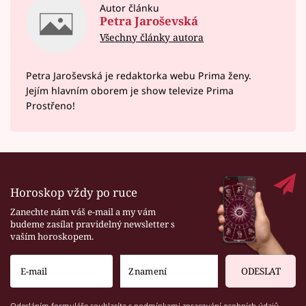
Autor článku
Petra Jaroševská
Všechny články autora
Petra Jaroševská je redaktorka webu Prima ženy.
Jejím hlavním oborem je show televize Prima
Prostřeno!
Horoskop vždy po ruce
Zanechte nám váš e-mail a my vám
budeme zasílat pravidelný newsletter s
vaším horoskopem.
ODESLAT
Odesláním formuláře souhlasíte s
podmínkami zpracování osobních údajů