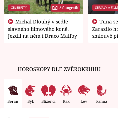
CELEBRITY
SERIÁLY A FIL
8 fotografií
Michal Dlouhý v sedle
Tuna se chtěl vrátit domů.
slavného filmového koně.
Zarazilo ho
Jezdil na něm i Draco Malfoy
smlouvě př
zemřít
HOROSKOPY DLE ZVĚROKRUHU
Beran
Býk
Blíženci
Rak
Lev
Panna
V