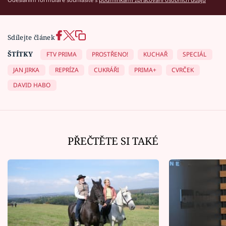
Sdílejte článek
ŠTÍTKY
FTV PRIMA
PROSTŘENO!
KUCHAŘ
SPECIÁL
JAN JIRKA
REPRÍZA
CUKRÁŘI
PRIMA+
CVRČEK
DAVID HABO
PŘEČTĚTE SI TAKÉ