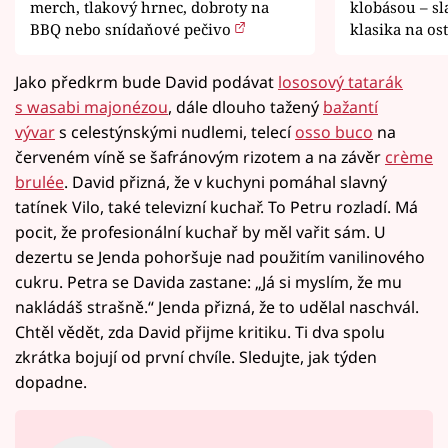
merch, tlakový hrnec, dobroty na
klobásou – s
BBQ nebo snídaňové pečivo
klasika na os
Jako předkrm bude David podávat
lososový tatarák
s wasabi majonézou
, dále dlouho tažený
bažantí
vývar
s celestýnskými nudlemi, telecí
osso buco
na
červeném víně se šafránovým rizotem a na závěr
crème
brulée
. David přizná, že v kuchyni pomáhal slavný
tatínek Vilo, také televizní kuchař. To Petru rozladí. Má
pocit, že profesionální kuchař by měl vařit sám. U
dezertu se Jenda pohoršuje nad použitím vanilinového
cukru. Petra se Davida zastane: „Já si myslím, že mu
nakládáš strašně.“ Jenda přizná, že to udělal naschvál.
Chtěl vědět, zda David přijme kritiku. Ti dva spolu
zkrátka bojují od první chvíle. Sledujte, jak týden
dopadne.