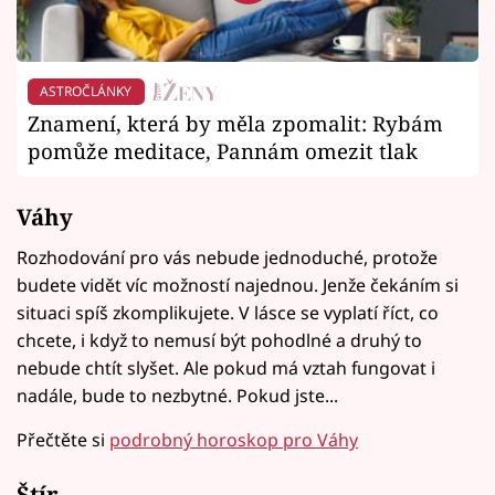
ASTROČLÁNKY
Znamení, která by měla zpomalit: Rybám
pomůže meditace, Pannám omezit tlak
Váhy
Rozhodování pro vás nebude jednoduché, protože
budete vidět víc možností najednou. Jenže čekáním si
situaci spíš zkomplikujete. V lásce se vyplatí říct, co
chcete, i když to nemusí být pohodlné a druhý to
nebude chtít slyšet. Ale pokud má vztah fungovat i
nadále, bude to nezbytné. Pokud jste...
Přečtěte si
podrobný horoskop pro Váhy
Štír