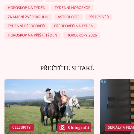
HOROSKOP NA TÝDEN
TÝDENNÍ HOROSKOP
ZNAMENÍ ZVĚROKRUHU
ASTROLOGIE
PŘEDPOVĚĎ
TÝDENNÍ PŘEDPOVĚĎ
PŘEDPOVĚĎ NA TÝDEN
HOROSKOP NA PŘÍŠTÍ TÝDEN
HOROSKOPY 2026
PŘEČTĚTE SI TAKÉ
CELEBRITY
SERIÁLY A FIL
8 fotografií