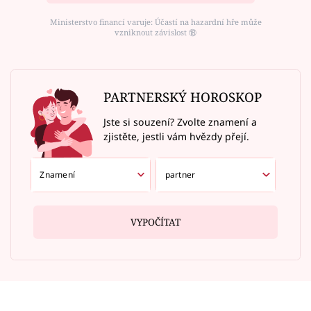
Ministerstvo financí varuje: Účastí na hazardní hře může
vzniknout závislost ⑱
PARTNERSKÝ HOROSKOP
Jste si souzení? Zvolte znamení a
zjistěte, jestli vám hvězdy přejí.
VYPOČÍTAT