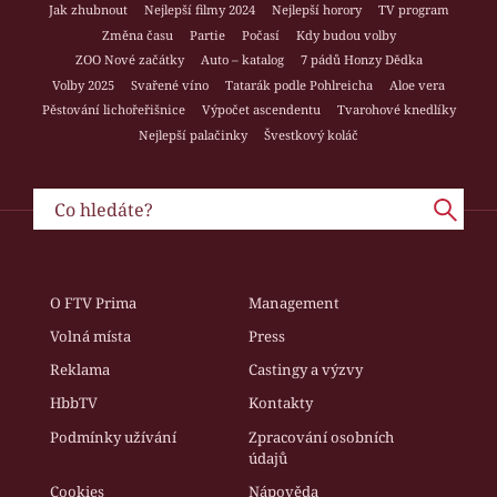
Jak zhubnout
Nejlepší filmy 2024
Nejlepší horory
TV program
Změna času
Partie
Počasí
Kdy budou volby
ZOO Nové začátky
Auto – katalog
7 pádů Honzy Dědka
Volby 2025
Svařené víno
Tatarák podle Pohlreicha
Aloe vera
Pěstování lichořeřišnice
Výpočet ascendentu
Tvarohové knedlíky
Nejlepší palačinky
Švestkový koláč
O FTV Prima
Management
Volná místa
Press
Reklama
Castingy a výzvy
HbbTV
Kontakty
Podmínky užívání
Zpracování osobních
údajů
Cookies
Nápověda