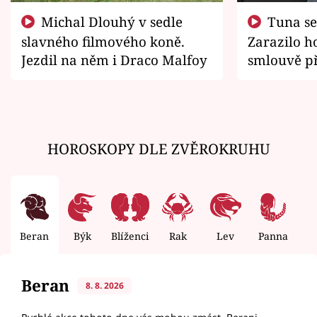
Michal Dlouhý v sedle
Tuna se chtěl vrátit domů.
slavného filmového koně.
Zarazilo ho
Jezdil na něm i Draco Malfoy
smlouvě př
zemřít
HOROSKOPY DLE ZVĚROKRUHU
Beran
Býk
Blíženci
Rak
Lev
Panna
V
Beran
8. 8. 2026