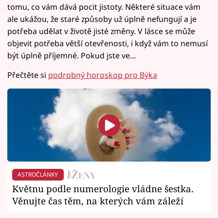
tomu, co vám dává pocit jistoty. Některé situace vám
ale ukážou, že staré způsoby už úplně nefungují a je
potřeba udělat v životě jisté změny. V lásce se může
objevit potřeba větší otevřenosti, i když vám to nemusí
být úplně příjemné. Pokud jste ve...
Přečtěte si
podrobný horoskop pro Býka
ASTROČLÁNKY
Květnu podle numerologie vládne šestka.
Věnujte čas těm, na kterých vám záleží