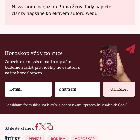
Newsroom magazínu Prima Ženy. Tady najdete
články napsané kolektivem autorů webu.
Horoskop vždy po ruce
Zanechte nám váš e-mail a my vám
budeme zasílat pravidelný newsletter s
vaším horoskopem.
ODESLAT
Odesláním formuláře souhlasíte s
podmínkami zpracování osobních údajů
Sdílejte článek
ŠTÍTKY
PENÍZE
RODINA
HOROSKOP