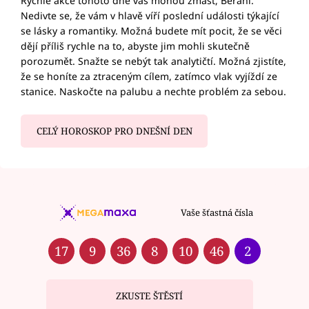
Rychlé akce tohoto dne vás mohou zmást, Berani.
Nedivte se, že vám v hlavě víří poslední události týkající
se lásky a romantiky. Možná budete mít pocit, že se věci
dějí příliš rychle na to, abyste jim mohli skutečně
porozumět. Snažte se nebýt tak analytičtí. Možná zjistíte,
že se honíte za ztraceným cílem, zatímco vlak vyjíždí ze
stanice. Naskočte na palubu a nechte problém za sebou.
CELÝ HOROSKOP PRO DNEŠNÍ DEN
Vaše šťastná čísla
17
9
36
8
10
46
2
ZKUSTE ŠTĚSTÍ