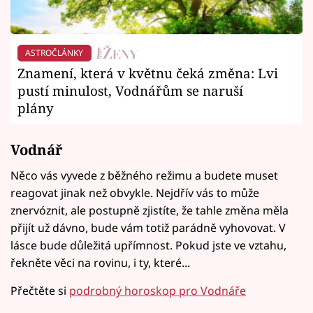
ASTROČLÁNKY
Znamení, která v květnu čeká změna: Lvi
pustí minulost, Vodnářům se naruší
plány
Vodnář
Něco vás vyvede z běžného režimu a budete muset
reagovat jinak než obvykle. Nejdřív vás to může
znervóznit, ale postupně zjistíte, že tahle změna měla
přijít už dávno, bude vám totiž parádně vyhovovat. V
lásce bude důležitá upřímnost. Pokud jste ve vztahu,
řekněte věci na rovinu, i ty, které...
Přečtěte si
podrobný horoskop pro Vodnáře