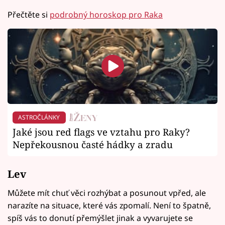
Přečtěte si
podrobný horoskop pro Raka
ASTROČLÁNKY
Jaké jsou red flags ve vztahu pro Raky?
Nepřekousnou časté hádky a zradu
Lev
Můžete mít chuť věci rozhýbat a posunout vpřed, ale
narazíte na situace, které vás zpomalí. Není to špatně,
spíš vás to donutí přemýšlet jinak a vyvarujete se