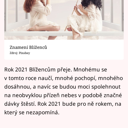
Horoskopy
Sledujte prima+
Filmový festival Karlovy Vary
Pořady
Znamení Blíženců
Zdroj: Pixabay
Mámy sobě
Rok 2021 Blížencům přeje. Mnohému se
Přihlášení
v tomto roce naučí, mnohé pochopí, mnohého
dosáhnou, a navíc se budou moci spolehnout
na neobvyklou přízeň nebes v podobě značné
Sledujte nás
dávky štěstí. Rok 2021 bude pro ně rokem, na
který se nezapomíná.