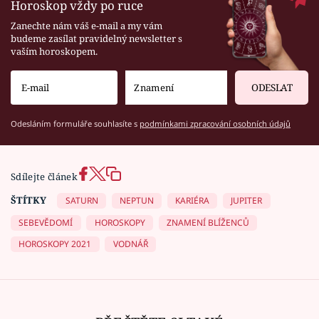
Horoskop vždy po ruce
Zanechte nám váš e-mail a my vám
budeme zasílat pravidelný newsletter s
vaším horoskopem.
ODESLAT
Odesláním formuláře souhlasíte s
podmínkami zpracování osobních údajů
Sdílejte článek
ŠTÍTKY
SATURN
NEPTUN
KARIÉRA
JUPITER
SEBEVĚDOMÍ
HOROSKOPY
ZNAMENÍ BLÍŽENCŮ
HOROSKOPY 2021
VODNÁŘ