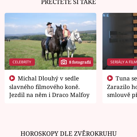
PŘEČTĚTE SI TAKÉ
CELEBRITY
SERIÁLY A FIL
8 fotografií
Michal Dlouhý v sedle
Tuna se chtěl vrátit domů.
slavného filmového koně.
Zarazilo ho
Jezdil na něm i Draco Malfoy
smlouvě př
zemřít
HOROSKOPY DLE ZVĚROKRUHU