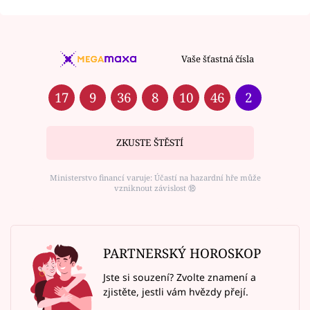
Vaše šťastná čísla
17
9
36
8
10
46
2
ZKUSTE ŠTĚSTÍ
Ministerstvo financí varuje: Účastí na hazardní hře může
vzniknout závislost ⑱
PARTNERSKÝ HOROSKOP
Jste si souzení? Zvolte znamení a
zjistěte, jestli vám hvězdy přejí.