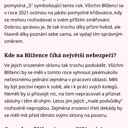
pomyslná „S“ symbolizující tento rok. Všichni Blíženci se
v roce 2021 ocitnou na jakési pomyslné křižovatce, kdy
se mohou rozhodovat o svém příštím směřování.
Dobrou zprávou je, že tak trochu díky přízni hvězd, ale
hlavně díky poznání sebe sama, se vydají tím správným
směrem.
Kde na Blížence číhá největší nebezpečí?
Ve jejich vrozeném sklonu tak trochu podvádět. Všichni
Blíženci by se měli v tomto roce vyhnout jakémukoliv
nečestnému jednání zejména v pracovní oblasti. Měli
by být poctiví nejen k sobě, ale i k práci svých kolegů.
Neměli by si přisvojit nic, na čem nepracovali a přiznat
zásluhy i těm druhým. Letos jim jejich „malé podvůdky“
rozhodně neprojdou. Zejména zrozenci třetí dekády by
se měli mít před těmito svými sklony na pozoru.