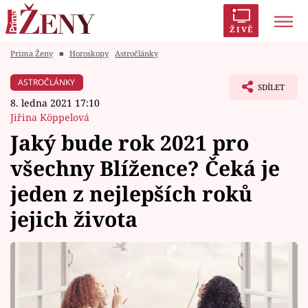
ŽIVĚ
Prima Ženy
■
Horoskopy
Astročlánky
Trendy:
Polabí
Inspekce
Prostřeno!
AYTO?
ASTROČLÁNKY
SDÍLET
Módní alarm
Zrádci
Proměny
8. ledna 2021 17:10
Jiřina Köppelová
Jaký bude rok 2021 pro
všechny Blížence? Čeká je
Témata
jeden z nejlepších roků
Celebrity
jejich života
Vztahy
Seriály