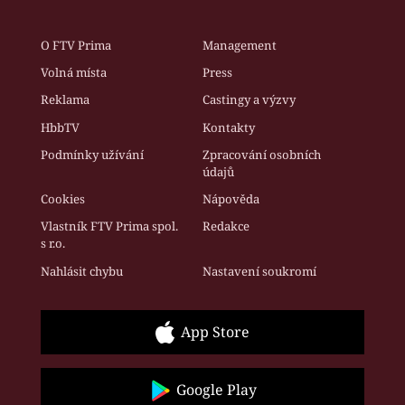
O FTV Prima
Management
Volná místa
Press
Reklama
Castingy a výzvy
HbbTV
Kontakty
Podmínky užívání
Zpracování osobních
údajů
Cookies
Nápověda
Vlastník FTV Prima spol.
Redakce
s r.o.
Nahlásit chybu
Nastavení soukromí
App Store
Google Play