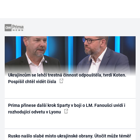
Ukrajincům se lehčí trestná činnost odpouštěla, tvrdí Koten.
Pospíšil chtěl vidět čísla
Prima přinese další krok Sparty v boji o LM. Fanoušci uvidí i
rozhodující odvetu v Lyonu
Rusko našlo slabé místo ukrajinské obrany. Útočit může téměř