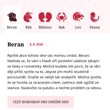
Beran
Býk
Blíženci
Rak
Lev
Panna
V
Beran
8. 8. 2026
Rychlé akce tohoto dne vás mohou zmást, Berani.
Nedivte se, že vám v hlavě víří poslední události týkající
se lásky a romantiky. Možná budete mít pocit, že se věci
dějí příliš rychle na to, abyste jim mohli skutečně
porozumět. Snažte se nebýt tak analytičtí. Možná zjistíte,
že se honíte za ztraceným cílem, zatímco vlak vyjíždí ze
stanice. Naskočte na palubu a nechte problém za sebou.
CELÝ HOROSKOP PRO DNEŠNÍ DEN