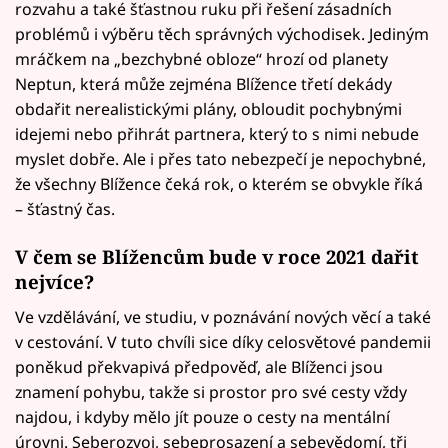
rozvahu a také šťastnou ruku při řešení zásadních
problémů i výběru těch správných východisek. Jediným
mráčkem na „bezchybné obloze“ hrozí od planety
Neptun, která může zejména Blížence třetí dekády
obdařit nerealistickými plány, obloudit pochybnými
idejemi nebo přihrát partnera, který to s nimi nebude
myslet dobře. Ale i přes tato nebezpečí je nepochybné,
že všechny Blížence čeká rok, o kterém se obvykle říká
– šťastný čas.
V čem se Blížencům bude v roce 2021 dařit
nejvíce?
Ve vzdělávání, ve studiu, v poznávání nových věcí a také
v cestování. V tuto chvíli sice díky celosvětové pandemii
poněkud překvapivá předpověď, ale Blíženci jsou
znamení pohybu, takže si prostor pro své cesty vždy
najdou, i kdyby mělo jít pouze o cesty na mentální
úrovni. Seberozvoj, sebeprosazení a sebevědomí, tři