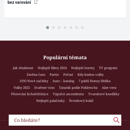
bez varování
Populární témata
Jak zhubnout
Nejlepší filmy 2024
Nejlepší horory
TV program
Změna času
Partie
Počasí
Kdy budou volby
ZOO Nové začátky
Auto – katalog
7 pádů Honzy Dědka
Volby 2025
Svařené víno
Tatarák podle Pohlreicha
Aloe vera
Pěstování lichořeřišnice
Výpočet ascendentu
Tvarohové knedlíky
Nejlepší palačinky
Švestkový koláč