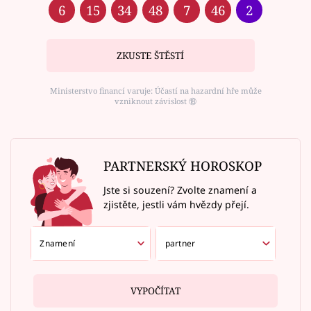
6
15
34
48
7
46
2
ZKUSTE ŠTĚSTÍ
Ministerstvo financí varuje: Účastí na hazardní hře může
vzniknout závislost ⑱
PARTNERSKÝ HOROSKOP
Jste si souzení? Zvolte znamení a
zjistěte, jestli vám hvězdy přejí.
VYPOČÍTAT