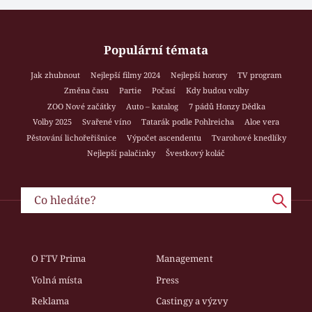
Populární témata
Jak zhubnout
Nejlepší filmy 2024
Nejlepší horory
TV program
Změna času
Partie
Počasí
Kdy budou volby
ZOO Nové začátky
Auto – katalog
7 pádů Honzy Dědka
Volby 2025
Svařené víno
Tatarák podle Pohlreicha
Aloe vera
Pěstování lichořeřišnice
Výpočet ascendentu
Tvarohové knedlíky
Nejlepší palačinky
Švestkový koláč
O FTV Prima
Management
Volná místa
Press
Reklama
Castingy a výzvy