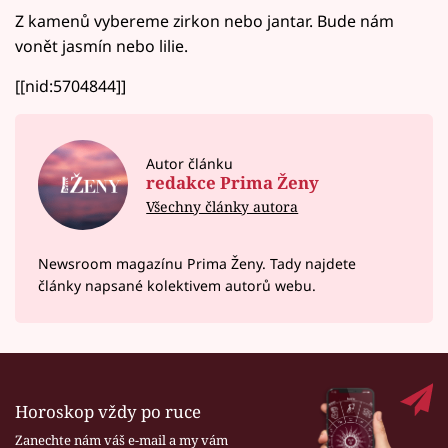
Z kamenů vybereme zirkon nebo jantar. Bude nám
vonět jasmín nebo lilie.
[[nid:5704844]]
Autor článku
redakce Prima Ženy
Všechny články autora
Newsroom magazínu Prima Ženy. Tady najdete
články napsané kolektivem autorů webu.
Horoskop vždy po ruce
Zanechte nám váš e-mail a my vám