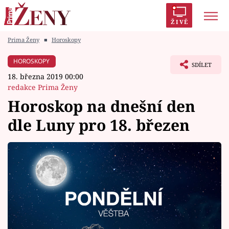
ŽIVĚ
Prima Ženy
■
Horoskopy
Trendy:
Polabí
Inspekce
Prostřeno!
AYTO?
HOROSKOPY
SDÍLET
Módní alarm
Zrádci
Proměny
18. března 2019 00:00
redakce Prima Ženy
Horoskop na dnešní den
dle Luny pro 18. březen
Témata
Celebrity
Vztahy
Seriály