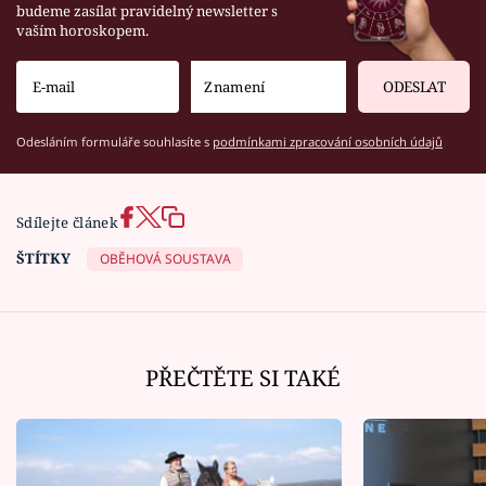
budeme zasílat pravidelný newsletter s
vaším horoskopem.
ODESLAT
Odesláním formuláře souhlasíte s
podmínkami zpracování osobních údajů
Sdílejte článek
ŠTÍTKY
OBĚHOVÁ SOUSTAVA
PŘEČTĚTE SI TAKÉ