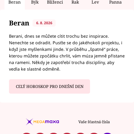
Beran
Býk
Blíženci
Rak
Lev
Panna
V
Beran
6. 8. 2026
Berani, dnes se můžete cítit trochu bez inspirace.
Nenechte se odradit. Pusťte se do jakéhokoli projektu, i
když jste myšlenkami jinde. V průběhu „špatné“ práce,
kterou můžete zpočátku chrlit, vám múza jemně přistane
na rameni. Někdy je zapotřebí trocha disciplíny, aby
vedla ke slastné odměně.
CELÝ HOROSKOP PRO DNEŠNÍ DEN
Vaše šťastná čísla