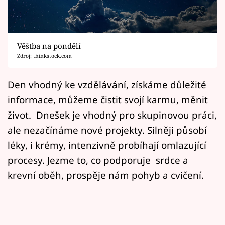
Horoskopy
Sledujte prima+
Věštba na pondělí
Filmový festival Karlovy Vary
Zdroj: thinkstock.com
Pořady
Den vhodný ke vzdělávání, získáme důležité
informace, můžeme čistit svojí karmu, měnit
Mámy sobě
život. Dnešek je vhodný pro skupinovou práci,
ale nezačínáme nové projekty. Silněji působí
Přihlášení
léky, i krémy, intenzivně probíhají omlazující
procesy. Jezme to, co podporuje srdce a
Sledujte nás
krevní oběh, prospěje nám pohyb a cvičení.