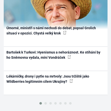
Úmorné, ministři s námi nechodí do debat, popsal Grolich
situaci v opozici. Chystá velký krok
Bartošek k Turkovi: Hyenismus a nehoráznost. Ke stíhání by
ho Sněmovna vydala, míní Vondráček
Lékárničky, drony i pytle na mrtvoly: Jsou tržiště jako
Wildberries legitimním cílem Ukrajiny?