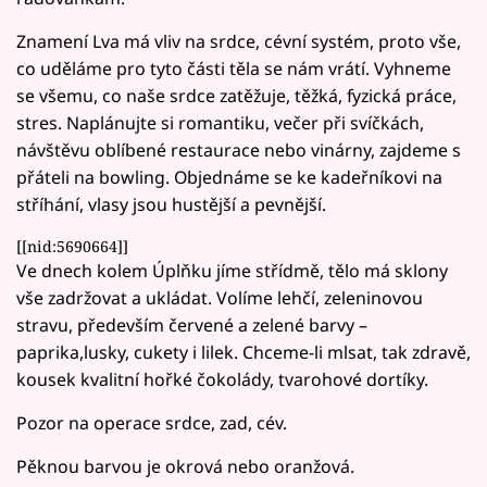
Znamení Lva má vliv na srdce, cévní systém, proto vše,
co uděláme pro tyto části těla se nám vrátí. Vyhneme
se všemu, co naše srdce zatěžuje, těžká, fyzická práce,
stres. Naplánujte si romantiku, večer při svíčkách,
návštěvu oblíbené restaurace nebo vinárny, zajdeme s
přáteli na bowling. Objednáme se ke kadeřníkovi na
stříhání, vlasy jsou hustější a pevnější.
[[nid:5690664]]
Ve dnech kolem Úplňku jíme střídmě, tělo má sklony
vše zadržovat a ukládat. Volíme lehčí, zeleninovou
stravu, především červené a zelené barvy –
paprika,lusky, cukety i lilek. Chceme-li mlsat, tak zdravě,
kousek kvalitní hořké čokolády, tvarohové dortíky.
Pozor na operace srdce, zad, cév.
Pěknou barvou je okrová nebo oranžová.