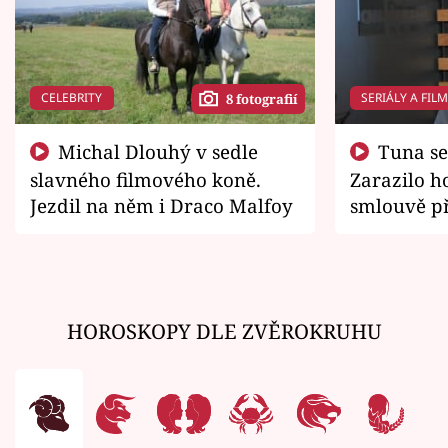
CELEBRITY
SERIÁLY A FIL
8 fotografií
Michal Dlouhý v sedle
Tuna se chtěl vrátit domů.
slavného filmového koně.
Zarazilo ho
Jezdil na něm i Draco Malfoy
smlouvě př
zemřít
HOROSKOPY DLE ZVĚROKRUHU