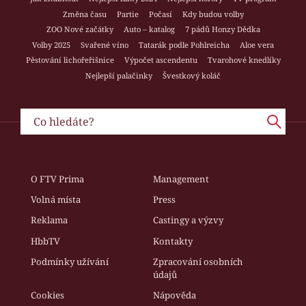
Změna času
Partie
Počasí
Kdy budou volby
ZOO Nové začátky
Auto – katalog
7 pádů Honzy Dědka
Volby 2025
Svařené víno
Tatarák podle Pohlreicha
Aloe vera
Pěstování lichořeřišnice
Výpočet ascendentu
Tvarohové knedlíky
Nejlepší palačinky
Švestkový koláč
O FTV Prima
Management
Volná místa
Press
Reklama
Castingy a výzvy
HbbTV
Kontakty
Podmínky užívání
Zpracování osobních
údajů
Cookies
Nápověda