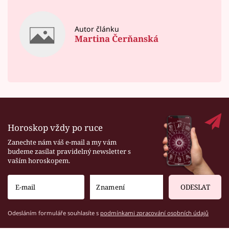
Autor článku
Martina Čerňanská
Horoskop vždy po ruce
Zanechte nám váš e-mail a my vám
budeme zasílat pravidelný newsletter s
vaším horoskopem.
ODESLAT
Odesláním formuláře souhlasíte s
podmínkami zpracování osobních údajů