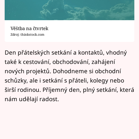
Horoskopy
Sledujte prima+
Věštba na čtvrtek
Filmový festival Karlovy Vary
Zdroj: thinkstock.com
Pořady
Den přátelských setkání a kontaktů, vhodný
také k cestování, obchodování, zahájení
Mámy sobě
nových projektů. Dohodneme si obchodní
schůzky, ale i setkání s přáteli, kolegy nebo
Přihlášení
širší rodinou. Příjemný den, plný setkání, která
nám udělají radost.
Sledujte nás