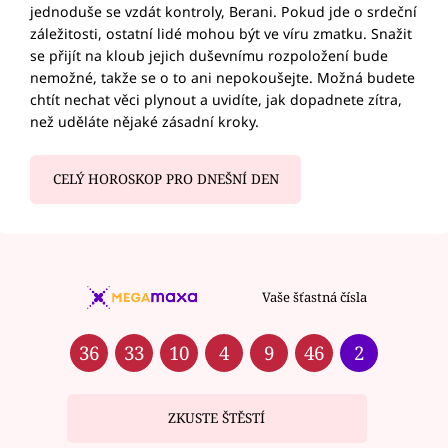
jednoduše se vzdát kontroly, Berani. Pokud jde o srdeční
záležitosti, ostatní lidé mohou být ve víru zmatku. Snažit
se přijít na kloub jejich duševnímu rozpoložení bude
nemožné, takže se o to ani nepokoušejte. Možná budete
chtít nechat věci plynout a uvidíte, jak dopadnete zítra,
než uděláte nějaké zásadní kroky.
CELÝ HOROSKOP PRO DNEŠNÍ DEN
Vaše šťastná čísla
36
33
10
4
9
46
2
ZKUSTE ŠTĚSTÍ