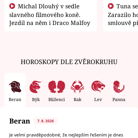
Michal Dlouhý v sedle
Tuna se chtěl vrátit domů.
slavného filmového koně.
Zarazilo ho
Jezdil na něm i Draco Malfoy
smlouvě př
zemřít
HOROSKOPY DLE ZVĚROKRUHU
Beran
Býk
Blíženci
Rak
Lev
Panna
V
Beran
7. 8. 2026
Je velmi pravděpodobné, že nejlepším řešením je dnes