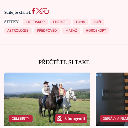
Sdílejte článek
ŠTÍTKY
HOROSKOP
ENERGIE
LUNA
KŮŇ
ASTROLOGIE
PŘEDPOVĚĎ
MASÁŽ
HOROSKOPY
PŘEČTĚTE SI TAKÉ
CELEBRITY
SERIÁLY A FIL
8 fotografií