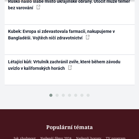
Rusko našlo slabé místo ukrajinské obrany. Útočit může téměř
bez varování
Kubek: Evropa si zdevastovala farmacii, nakupujeme v
Bangladéši. Vojtěch ničí zdravotnictví
Létající kůň: Vrtulník zachránil zvíře, které během závodu
uvízlo v kalifornských horách
Populární témata
Jak zhubnout
Nejlepší filmy 2024
Nejlepší horory
TV program