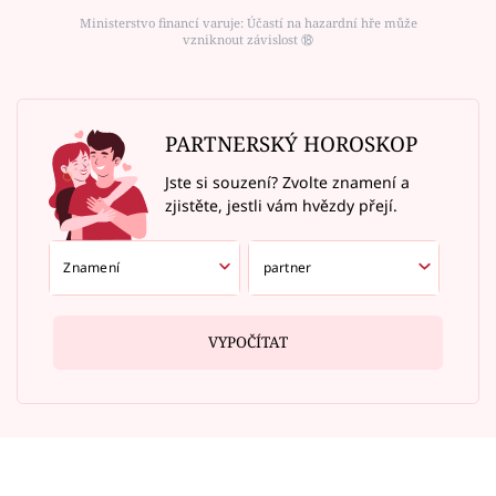
Ministerstvo financí varuje: Účastí na hazardní hře může
vzniknout závislost ⑱
PARTNERSKÝ HOROSKOP
Jste si souzení? Zvolte znamení a
zjistěte, jestli vám hvězdy přejí.
VYPOČÍTAT