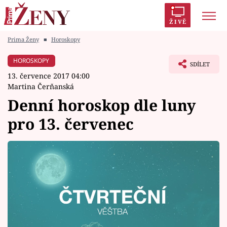
ŽIVĚ
Prima Ženy
■
Horoskopy
Trendy:
Polabí
Inspekce
Prostřeno!
AYTO?
HOROSKOPY
SDÍLET
Módní alarm
Zrádci
Proměny
13. července 2017 04:00
Martina Čerňanská
Denní horoskop dle luny
pro 13. červenec
Témata
Celebrity
Vztahy
Seriály