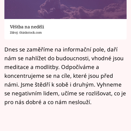
Horoskopy
Sledujte prima+
Věštba na neděli
Filmový festival Karlovy Vary
Zdroj: thinkstock.com
Pořady
Dnes se zaměříme na informační pole, daří
nám se nahlížet do budoucnosti, vhodné jsou
Mámy sobě
meditace a modlitby. Odpočíváme a
koncentrujeme se na cíle, které jsou před
Přihlášení
námi. Jsme štědří k sobě i druhým. Vyhneme
se negativním lidem, učíme se rozlišovat, co je
Sledujte nás
pro nás dobré a co nám neslouží.