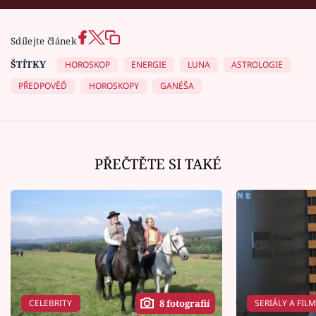
Sdílejte článek
ŠTÍTKY
HOROSKOP
ENERGIE
LUNA
ASTROLOGIE
PŘEDPOVĚĎ
HOROSKOPY
GANÉŠA
PŘEČTĚTE SI TAKÉ
CELEBRITY
SERIÁLY A FIL
8 fotografií