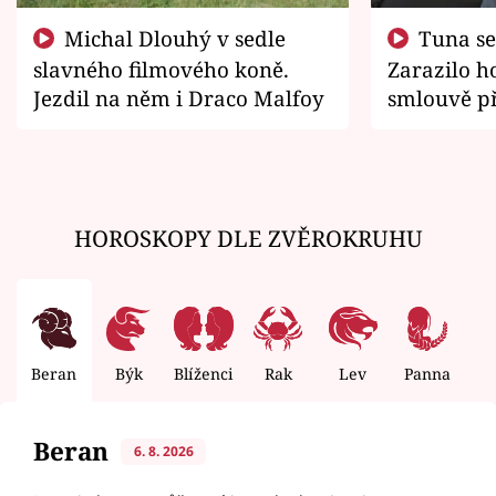
Michal Dlouhý v sedle
Tuna se chtěl vrátit domů.
slavného filmového koně.
Zarazilo ho
Jezdil na něm i Draco Malfoy
smlouvě př
zemřít
HOROSKOPY DLE ZVĚROKRUHU
Beran
Býk
Blíženci
Rak
Lev
Panna
V
Beran
6. 8. 2026