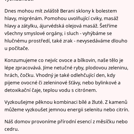
Dnes mohou mít zvláště Berani sklony k bolestem
hlavy, migrénám. Pomohou uvolňující cviky, masáž
hlavy a zátylku, ájurvédská olejová masáž. Šetříme
všechny smyslové orgány, i sluch - vyhýbáme se
hlučnému prostředí, také zrak - nevysedáváme dlouho
u počítače.
Konzumujeme co nejvíc ovoce a bílkovin, naše tělo je
lépe zpracovává. Jíme netučné ryby, plodovou zeleninu,
hrách, čočku. Vhodný je také odlehčující den, kdy
pijeme ovocné či zeleninové šťávy, nebo bylinkové a
detoxikační čaje, teplou vodu s citrónem.
Vyzkoušejme pěknou kombinaci bílé a žluté. Z kamenů
můžeme vyzkoušet jemnou energii selenitu nebo citrín.
Náš domov provoníme přírodní esencí z měsíčku nebo
cedru.