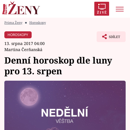
ŽIVĚ
Prima Ženy
■
Horoskopy
Trendy:
Polabí
Inspekce
Prostřeno!
AYTO?
HOROSKOPY
SDÍLET
Módní alarm
Zrádci
Proměny
13. srpna 2017 04:00
Martina Čerňanská
Denní horoskop dle luny
pro 13. srpen
Témata
Celebrity
Vztahy
Seriály