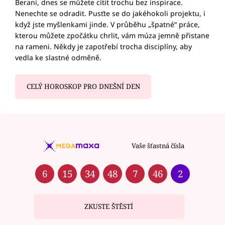
Berani, dnes se můžete cítit trochu bez inspirace.
Nenechte se odradit. Pusťte se do jakéhokoli projektu, i
když jste myšlenkami jinde. V průběhu „špatné“ práce,
kterou můžete zpočátku chrlit, vám múza jemně přistane
na rameni. Někdy je zapotřebí trocha disciplíny, aby
vedla ke slastné odměně.
CELÝ HOROSKOP PRO DNEŠNÍ DEN
Vaše šťastná čísla
6
15
34
48
7
46
2
ZKUSTE ŠTĚSTÍ