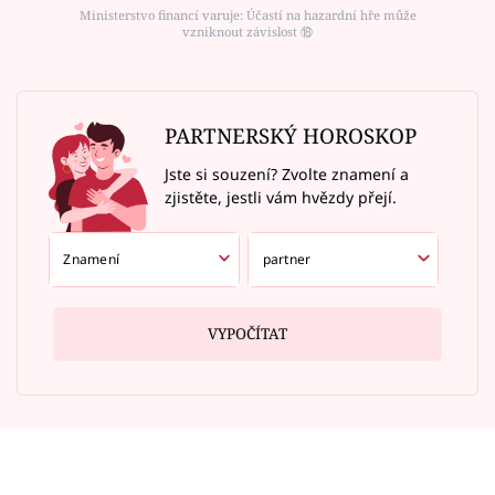
Ministerstvo financí varuje: Účastí na hazardní hře může
vzniknout závislost ⑱
PARTNERSKÝ HOROSKOP
Jste si souzení? Zvolte znamení a
zjistěte, jestli vám hvězdy přejí.
VYPOČÍTAT