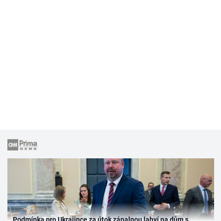
Podmínka pro Ukrajince za útok zápalnou lahví na dům s