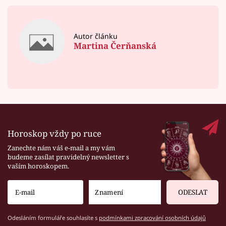
Autor článku
Martina Čerňanská
Horoskop vždy po ruce
Zanechte nám váš e-mail a my vám
budeme zasílat pravidelný newsletter s
vaším horoskopem.
ODESLAT
Odesláním formuláře souhlasíte s
podmínkami zpracování osobních údajů