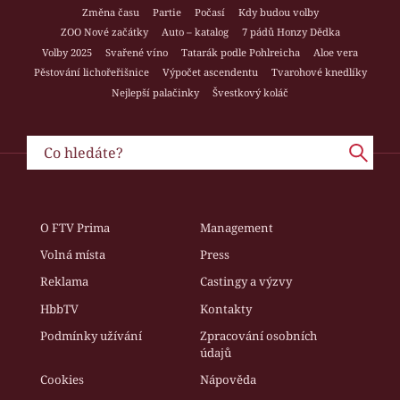
Změna času
Partie
Počasí
Kdy budou volby
ZOO Nové začátky
Auto – katalog
7 pádů Honzy Dědka
Volby 2025
Svařené víno
Tatarák podle Pohlreicha
Aloe vera
Pěstování lichořeřišnice
Výpočet ascendentu
Tvarohové knedlíky
Nejlepší palačinky
Švestkový koláč
O FTV Prima
Management
Volná místa
Press
Reklama
Castingy a výzvy
HbbTV
Kontakty
Podmínky užívání
Zpracování osobních
údajů
Cookies
Nápověda