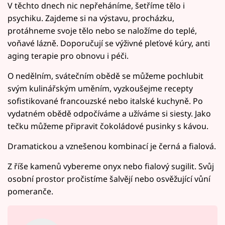
V těchto dnech nic nepřeháníme, šetříme tělo i
psychiku. Zajdeme si na výstavu, procházku,
protáhneme svoje tělo nebo se naložíme do teplé,
voňavé lázně. Doporučují se výživné pleťové kúry, anti
aging terapie pro obnovu i péči.
O nedělním, svátečním obědě se můžeme pochlubit
svým kulinářským uměním, vyzkoušejme recepty
sofistikované francouzské nebo italské kuchyně. Po
vydatném obědě odpočíváme a užíváme si siesty. Jako
tečku můžeme připravit čokoládové pusinky s kávou.
Dramatickou a vznešenou kombinací je černá a fialová.
Z říše kamenů vybereme onyx nebo fialový sugilit. Svůj
osobní prostor pročistíme šalvějí nebo osvěžující vůní
pomeranče.