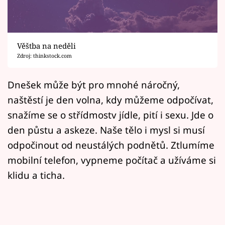
Horoskopy
Sledujte prima+
Věštba na neděli
Filmový festival Karlovy Vary
Zdroj: thinkstock.com
Pořady
Dnešek může být pro mnohé náročný,
naštěstí je den volna, kdy můžeme odpočívat,
Mámy sobě
snažíme se o střídmostv jídle, pití i sexu. Jde o
den půstu a askeze. Naše tělo i mysl si musí
Přihlášení
odpočinout od neustálých podnětů. Ztlumíme
mobilní telefon, vypneme počítač a užíváme si
Sledujte nás
klidu a ticha.