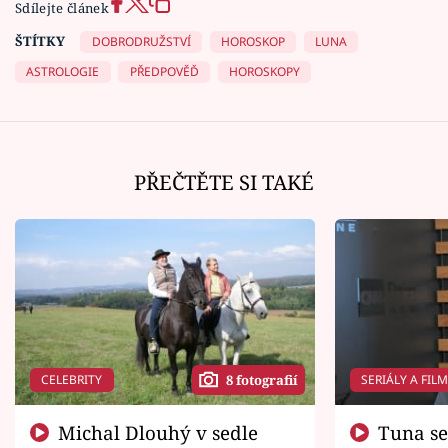
Sdílejte článek
ŠTÍTKY
DOBRODRUŽSTVÍ
HOROSKOP
LUNA
ASTROLOGIE
PŘEDPOVĚĎ
HOROSKOPY
PŘEČTĚTE SI TAKÉ
CELEBRITY
SERIÁLY A FIL
8 fotografií
Michal Dlouhý v sedle
Tuna se chtěl vrátit domů.