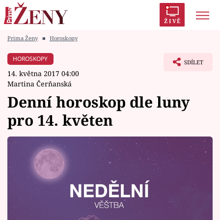
ŽIVĚ
Prima Ženy
■
Horoskopy
Trendy:
Polabí
Inspekce
Prostřeno!
AYTO?
HOROSKOPY
SDÍLET
Módní alarm
Zrádci
Proměny
14. května 2017 04:00
Martina Čerňanská
Denní horoskop dle luny
pro 14. květen
Témata
Celebrity
Vztahy
Seriály