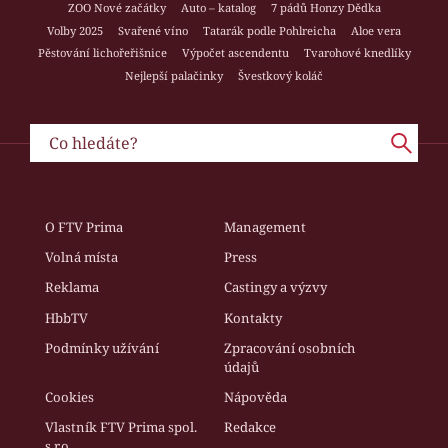
ZOO Nové začátky
Auto – katalog
7 pádů Honzy Dědka
Volby 2025
Svařené víno
Tatarák podle Pohlreicha
Aloe vera
Pěstování lichořeřišnice
Výpočet ascendentu
Tvarohové knedlíky
Nejlepší palačinky
Švestkový koláč
O FTV Prima
Management
Volná místa
Press
Reklama
Castingy a výzvy
HbbTV
Kontakty
Podmínky užívání
Zpracování osobních
údajů
Cookies
Nápověda
Vlastník FTV Prima spol.
Redakce
s r.o.