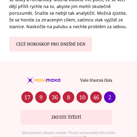
dějí příliš rychle na to, abyste jim mohli skutečně
porozumět. Snažte se nebýt tak analytičtí. Možná zjistíte,
že se honíte za ztraceným cílem, zatímco vlak vyjíždí ze
stanice. Naskočte na palubu a nechte problém za sebou.
CELÝ HOROSKOP PRO DNEŠNÍ DEN
Vaše šťastná čísla
17
9
36
8
10
46
2
ZKUSTE ŠTĚSTÍ
Ministerstvo financí varuje: Účastí na hazardní hře může