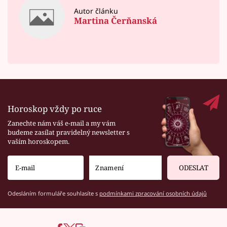
Autor článku
Martina Čerňanská
Horoskop vždy po ruce
Zanechte nám váš e-mail a my vám
budeme zasílat pravidelný newsletter s
vaším horoskopem.
ODESLAT
Odesláním formuláře souhlasíte s
podmínkami zpracování osobních údajů