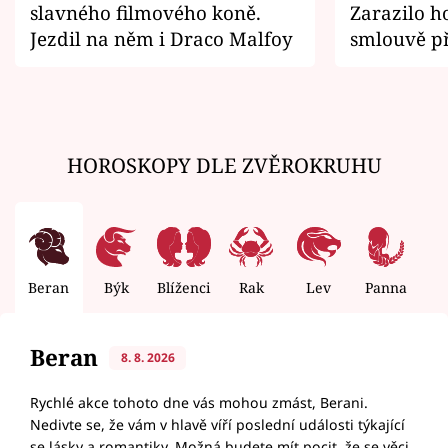
slavného filmového koně.
Zarazilo ho
Jezdil na něm i Draco Malfoy
smlouvě př
zemřít
HOROSKOPY DLE ZVĚROKRUHU
Beran
Býk
Blíženci
Rak
Lev
Panna
V
Beran
8. 8. 2026
Rychlé akce tohoto dne vás mohou zmást, Berani.
Nedivte se, že vám v hlavě víří poslední události týkající
se lásky a romantiky. Možná budete mít pocit, že se věci