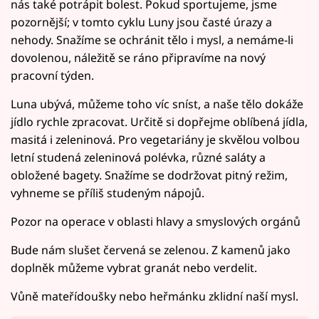
nás také potrápit bolest. Pokud sportujeme, jsme
pozornější; v tomto cyklu Luny jsou časté úrazy a
nehody. Snažíme se ochránit tělo i mysl, a nemáme-li
dovolenou, náležitě se ráno připravíme na nový
pracovní týden.
Luna ubývá, můžeme toho víc sníst, a naše tělo dokáže
jídlo rychle zpracovat. Určitě si dopřejme oblíbená jídla,
masitá i zeleninová. Pro vegetariány je skvělou volbou
letní studená zeleninová polévka, různé saláty a
obložené bagety. Snažíme se dodržovat pitný režim,
vyhneme se příliš studeným nápojů.
Pozor na operace v oblasti hlavy a smyslových orgánů
Bude nám slušet červená se zelenou. Z kamenů jako
doplněk můžeme vybrat granát nebo verdelit.
Vůně mateřídoušky nebo heřmánku zklidní naší mysl.