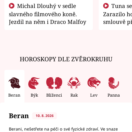
Michal Dlouhý v sedle
Tuna se chtěl vrátit domů.
slavného filmového koně.
Zarazilo ho
Jezdil na něm i Draco Malfoy
smlouvě př
zemřít
HOROSKOPY DLE ZVĚROKRUHU
Beran
Býk
Blíženci
Rak
Lev
Panna
V
Beran
10. 8. 2026
Berani, nešetřete na péči o své fyzické zdraví. Ve snaze