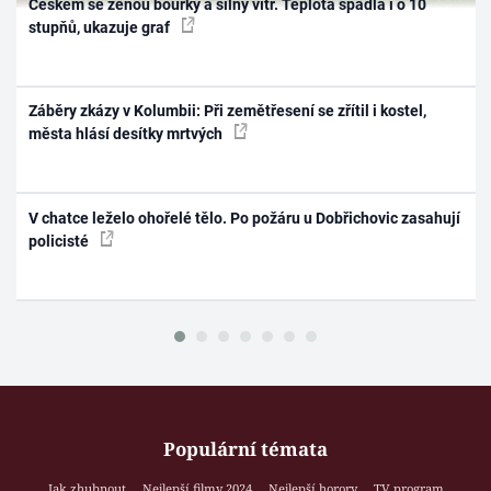
Českem se ženou bouřky a silný vítr. Teplota spadla i o 10
stupňů, ukazuje graf
Záběry zkázy v Kolumbii: Při zemětřesení se zřítil i kostel,
města hlásí desítky mrtvých
V chatce leželo ohořelé tělo. Po požáru u Dobřichovic zasahují
policisté
Populární témata
Jak zhubnout
Nejlepší filmy 2024
Nejlepší horory
TV program