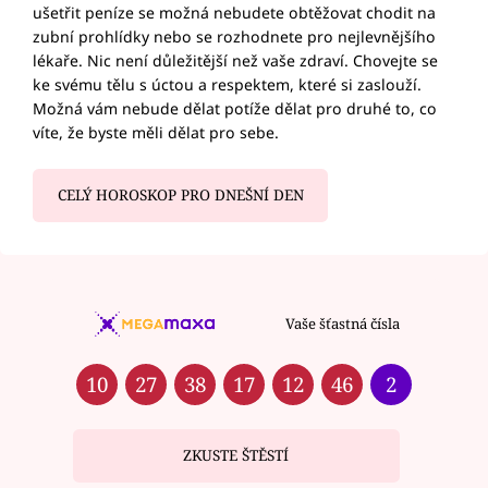
ušetřit peníze se možná nebudete obtěžovat chodit na
zubní prohlídky nebo se rozhodnete pro nejlevnějšího
lékaře. Nic není důležitější než vaše zdraví. Chovejte se
ke svému tělu s úctou a respektem, které si zaslouží.
Možná vám nebude dělat potíže dělat pro druhé to, co
víte, že byste měli dělat pro sebe.
CELÝ HOROSKOP PRO DNEŠNÍ DEN
Vaše šťastná čísla
10
27
38
17
12
46
2
ZKUSTE ŠTĚSTÍ