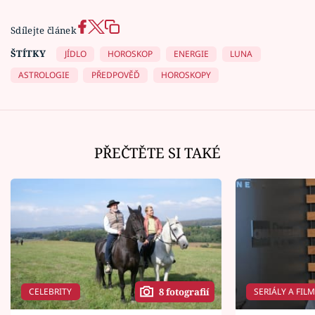
Sdílejte článek
ŠTÍTKY
JÍDLO
HOROSKOP
ENERGIE
LUNA
ASTROLOGIE
PŘEDPOVĚĎ
HOROSKOPY
PŘEČTĚTE SI TAKÉ
CELEBRITY
SERIÁLY A FIL
8 fotografií