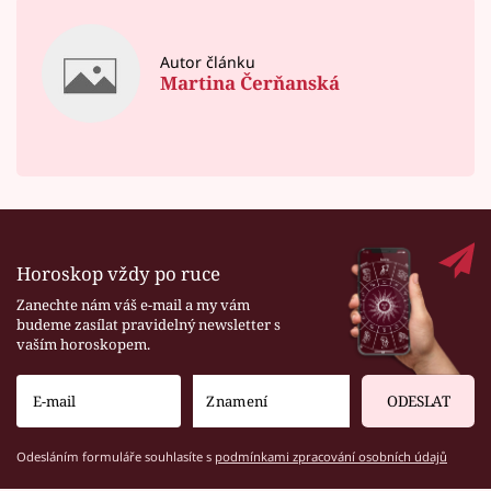
Autor článku
Martina Čerňanská
Horoskop vždy po ruce
Zanechte nám váš e-mail a my vám
budeme zasílat pravidelný newsletter s
vaším horoskopem.
ODESLAT
Odesláním formuláře souhlasíte s
podmínkami zpracování osobních údajů