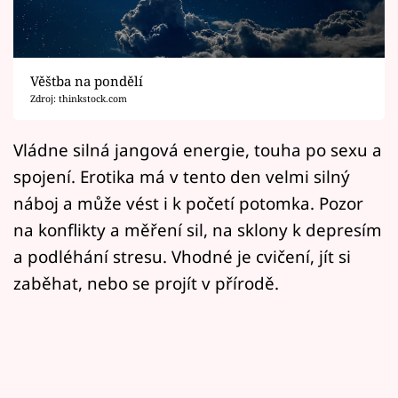
Horoskopy
Sledujte prima+
Věštba na pondělí
Filmový festival Karlovy Vary
Zdroj: thinkstock.com
Pořady
Vládne silná jangová energie, touha po sexu a
spojení. Erotika má v tento den velmi silný
Mámy sobě
náboj a může vést i k početí potomka. Pozor
na konflikty a měření sil, na sklony k depresím
Přihlášení
a podléhání stresu. Vhodné je cvičení, jít si
zaběhat, nebo se projít v přírodě.
Sledujte nás