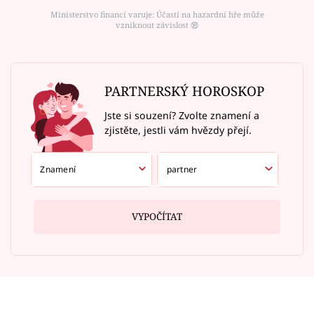
Ministerstvo financí varuje: Účastí na hazardní hře může
vzniknout závislost ⑱
PARTNERSKÝ HOROSKOP
Jste si souzení? Zvolte znamení a
zjistěte, jestli vám hvězdy přejí.
VYPOČÍTAT