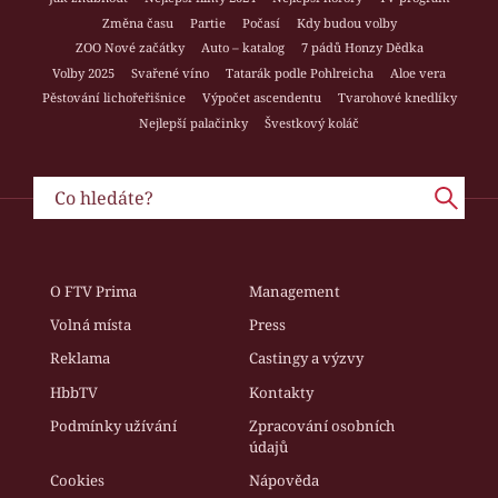
Změna času
Partie
Počasí
Kdy budou volby
ZOO Nové začátky
Auto – katalog
7 pádů Honzy Dědka
Volby 2025
Svařené víno
Tatarák podle Pohlreicha
Aloe vera
Pěstování lichořeřišnice
Výpočet ascendentu
Tvarohové knedlíky
Nejlepší palačinky
Švestkový koláč
O FTV Prima
Management
Volná místa
Press
Reklama
Castingy a výzvy
HbbTV
Kontakty
Podmínky užívání
Zpracování osobních
údajů
Cookies
Nápověda