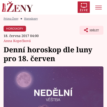
ŽIVĚ
Prima Ženy
■
Horoskopy
Trendy:
Polabí
Inspekce
Prostřeno!
AYTO?
HOROSKOPY
SDÍLET
Módní alarm
Zrádci
Proměny
18. června 2017 04:00
Anna Kopečková
Denní horoskop dle luny
pro 18. červen
Témata
Celebrity
Vztahy
Seriály