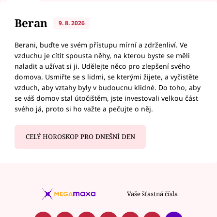
Beran
9. 8. 2026
Berani, buďte ve svém přístupu mírní a zdrženliví. Ve
vzduchu je cítit spousta něhy, na kterou byste se měli
naladit a užívat si ji. Udělejte něco pro zlepšení svého
domova. Usmiřte se s lidmi, se kterými žijete, a vyčistěte
vzduch, aby vztahy byly v budoucnu klidné. Do toho, aby
se váš domov stal útočištěm, jste investovali velkou část
svého já, proto si ho važte a pečujte o něj.
CELÝ HOROSKOP PRO DNEŠNÍ DEN
Vaše šťastná čísla