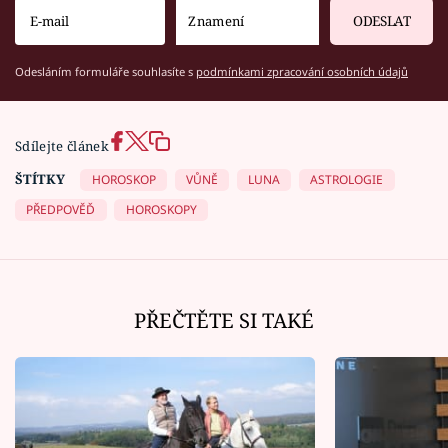
ODESLAT
Odesláním formuláře souhlasíte s
podmínkami zpracování osobních údajů
Sdílejte článek
ŠTÍTKY
HOROSKOP
VŮNĚ
LUNA
ASTROLOGIE
PŘEDPOVĚĎ
HOROSKOPY
PŘEČTĚTE SI TAKÉ