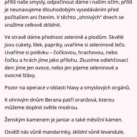
příliš naše smysly, odpočinout dáme i našim očím, příliš
je neunavujeme dlouhodobým vysedáváním před
počítačem ani čtením. V těchto „ohnivých“ dnech se
snažíme celkově zklidnit.
Ve stravě dáme přednost zelenině a plodům. Skvělé
jsou cukety, lilek, papriky, uvaříme si zeleninové lečo.
Uvaříme si polévku – čočkovou, hrachovou, nebo
čočku a hrách jíme jako přílohu. Zkusíme odlehčovací
den: jíme jen ovoce, nebo jen pijeme zeleninové a
ovocné šťávy.
Pozor na operace v oblasti hlavy a smyslových orgánů.
K ohnivým dnům Berana patří oranžová, kterou
můžeme doplnit světle modrou.
Ženským kamenem je jantar a také měsíční kámen.
Osvěží nás vůně mandarinky, zklidní vůně levandule.