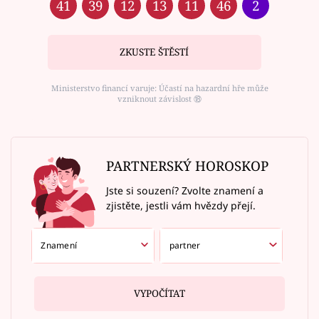
41
39
12
13
11
46
2
ZKUSTE ŠTĚSTÍ
Ministerstvo financí varuje: Účastí na hazardní hře může
vzniknout závislost ⑱
PARTNERSKÝ HOROSKOP
Jste si souzení? Zvolte znamení a
zjistěte, jestli vám hvězdy přejí.
VYPOČÍTAT