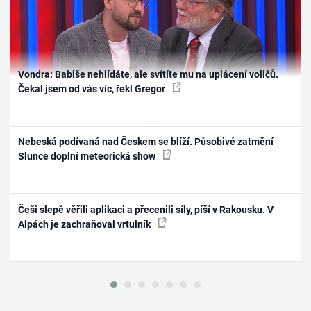
Vondra: Babiše nehlídáte, ale svítíte mu na uplácení voličů.
Čekal jsem od vás víc, řekl Gregor
Nebeská podívaná nad Českem se blíží. Působivé zatmění
Slunce doplní meteorická show
Češi slepě věřili aplikaci a přecenili síly, píší v Rakousku. V
Alpách je zachraňoval vrtulník