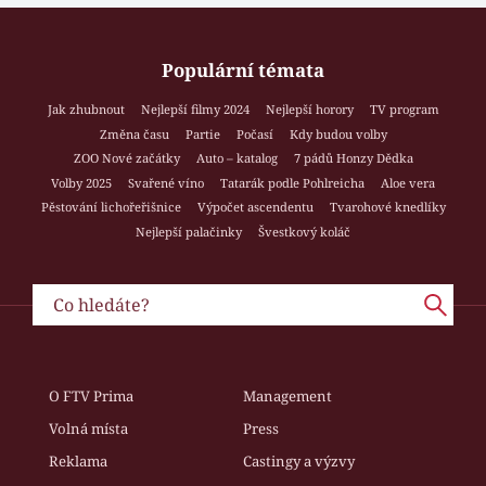
Populární témata
Jak zhubnout
Nejlepší filmy 2024
Nejlepší horory
TV program
Změna času
Partie
Počasí
Kdy budou volby
ZOO Nové začátky
Auto – katalog
7 pádů Honzy Dědka
Volby 2025
Svařené víno
Tatarák podle Pohlreicha
Aloe vera
Pěstování lichořeřišnice
Výpočet ascendentu
Tvarohové knedlíky
Nejlepší palačinky
Švestkový koláč
O FTV Prima
Management
Volná místa
Press
Reklama
Castingy a výzvy