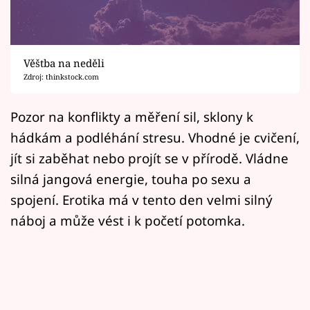
Horoskopy
Sledujte prima+
Věštba na neděli
Filmový festival Karlovy Vary
Zdroj: thinkstock.com
Pořady
Pozor na konflikty a měření sil, sklony k
hádkám a podléhání stresu. Vhodné je cvičení,
Mámy sobě
jít si zaběhat nebo projít se v přírodě. Vládne
silná jangová energie, touha po sexu a
Přihlášení
spojení. Erotika má v tento den velmi silný
náboj a může vést i k početí potomka.
Sledujte nás