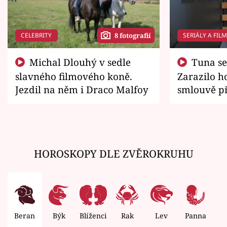
CELEBRITY
SERIÁLY A FIL
8 fotografií
Michal Dlouhý v sedle
Tuna se chtěl vrátit domů.
slavného filmového koně.
Zarazilo ho
Jezdil na něm i Draco Malfoy
smlouvě př
zemřít
HOROSKOPY DLE ZVĚROKRUHU
Beran
Býk
Blíženci
Rak
Lev
Panna
V