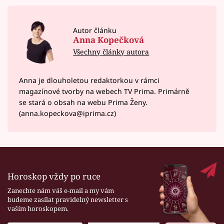
Autor článku
Anna Kopečková
Všechny články autora
Anna je dlouholetou redaktorkou v rámci
magazínové tvorby na webech TV Prima. Primárně
se stará o obsah na webu Prima Ženy.
(anna.kopeckova@iprima.cz)
Horoskop vždy po ruce
Zanechte nám váš e-mail a my vám
budeme zasílat pravidelný newsletter s
vaším horoskopem.