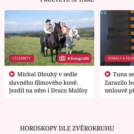
CELEBRITY
SERIÁLY A FIL
8 fotografií
Michal Dlouhý v sedle
Tuna se chtěl vrátit domů.
slavného filmového koně.
Zarazilo ho
Jezdil na něm i Draco Malfoy
smlouvě př
zemřít
HOROSKOPY DLE ZVĚROKRUHU