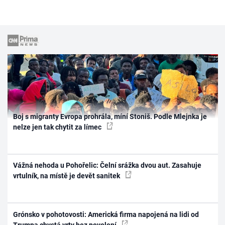
Boj s migranty Evropa prohrála, míní Stoniš. Podle Mlejnka je
nelze jen tak chytit za límec
Vážná nehoda u Pohořelic: Čelní srážka dvou aut. Zasahuje
vrtulník, na místě je devět sanitek
Grónsko v pohotovosti: Americká firma napojená na lidi od
Trumpa chystá vrty bez povolení