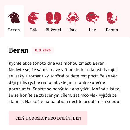
Beran
Býk
Blíženci
Rak
Lev
Panna
V
Beran
8. 8. 2026
Rychlé akce tohoto dne vás mohou zmást, Berani.
Nedivte se, že vám v hlavě víří poslední události týkající
se lásky a romantiky. Možná budete mít pocit, že se věci
dějí příliš rychle na to, abyste jim mohli skutečně
porozumět. Snažte se nebýt tak analytičtí. Možná zjistíte,
že se honíte za ztraceným cílem, zatímco vlak vyjíždí ze
stanice. Naskočte na palubu a nechte problém za sebou.
CELÝ HOROSKOP PRO DNEŠNÍ DEN