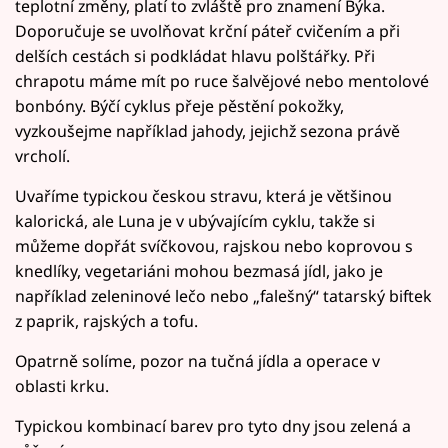
teplotní změny, platí to zvláště pro znamení Býka.
Doporučuje se uvolňovat krční páteř cvičením a při
delších cestách si podkládat hlavu polštářky. Při
chrapotu máme mít po ruce šalvějové nebo mentolové
bonbóny. Býčí cyklus přeje pěstění pokožky,
vyzkoušejme například jahody, jejichž sezona právě
vrcholí.
Uvaříme typickou českou stravu, která je většinou
kalorická, ale Luna je v ubývajícím cyklu, takže si
můžeme dopřát svíčkovou, rajskou nebo koprovou s
knedlíky, vegetariáni mohou bezmasá jídl, jako je
například zeleninové lečo nebo „falešný“ tatarský biftek
z paprik, rajských a tofu.
Opatrně solíme, pozor na tučná jídla a operace v
oblasti krku.
Typickou kombinací barev pro tyto dny jsou zelená a