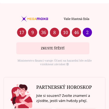
Vaše šťastná čísla
17
9
36
8
10
46
2
ZKUSTE ŠTĚSTÍ
Ministerstvo financí varuje: Účastí na hazardní hře může
vzniknout závislost ⑱
PARTNERSKÝ HOROSKOP
Jste si souzení? Zvolte znamení a
zjistěte, jestli vám hvězdy přejí.