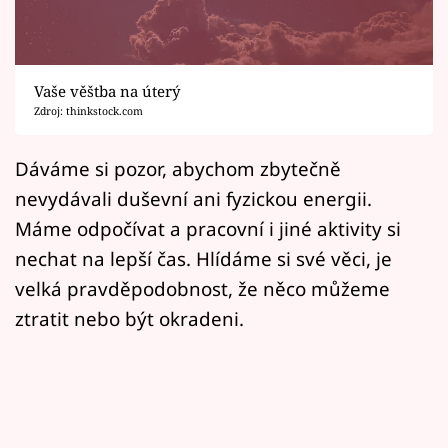
Horoskopy
Sledujte prima+
Vaše věštba na úterý
Filmový festival Karlovy Vary
Zdroj: thinkstock.com
Pořady
Dáváme si pozor, abychom zbytečně
nevydávali duševní ani fyzickou energii.
Mámy sobě
Máme odpočívat a pracovní i jiné aktivity si
nechat na lepší čas. Hlídáme si své věci, je
Přihlášení
velká pravděpodobnost, že něco můžeme
ztratit nebo být okradeni.
Sledujte nás