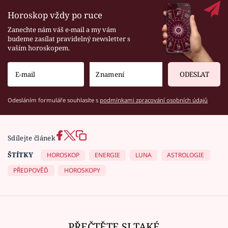
Horoskop vždy po ruce
Zanechte nám váš e-mail a my vám
budeme zasílat pravidelný newsletter s
vaším horoskopem.
ODESLAT
Odesláním formuláře souhlasíte s
podmínkami zpracování osobních údajů
Sdílejte článek
ŠTÍTKY
HOROSKOP
ENERGIE
LUNA
ASTROLOGIE
PŘEDPOVĚĎ
HOROSKOPY
PŘEČTĚTE SI TAKÉ