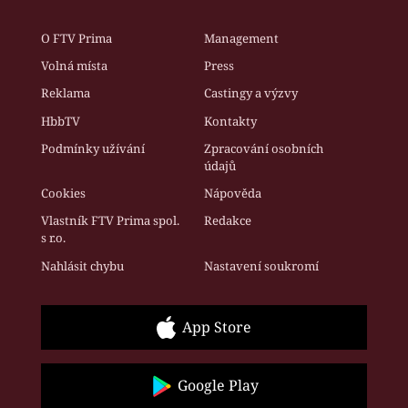
O FTV Prima
Management
Volná místa
Press
Reklama
Castingy a výzvy
HbbTV
Kontakty
Podmínky užívání
Zpracování osobních
údajů
Cookies
Nápověda
Vlastník FTV Prima spol.
Redakce
s r.o.
Nahlásit chybu
Nastavení soukromí
App Store
Google Play