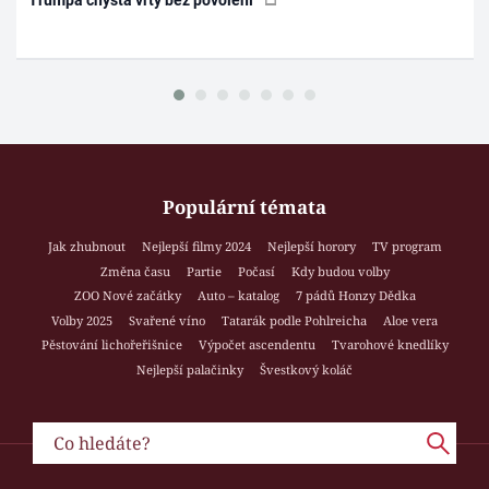
Populární témata
Jak zhubnout
Nejlepší filmy 2024
Nejlepší horory
TV program
Změna času
Partie
Počasí
Kdy budou volby
ZOO Nové začátky
Auto – katalog
7 pádů Honzy Dědka
Volby 2025
Svařené víno
Tatarák podle Pohlreicha
Aloe vera
Pěstování lichořeřišnice
Výpočet ascendentu
Tvarohové knedlíky
Nejlepší palačinky
Švestkový koláč