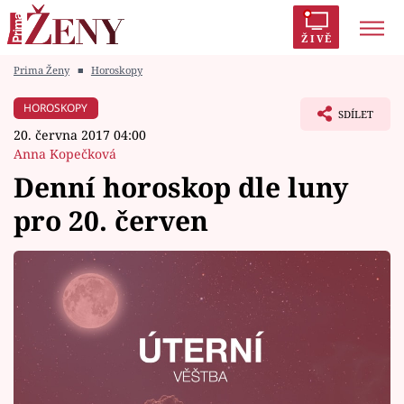
ŽIVĚ
Prima Ženy
■
Horoskopy
Trendy:
Polabí
Inspekce
Prostřeno!
AYTO?
HOROSKOPY
SDÍLET
Módní alarm
Zrádci
Proměny
20. června 2017 04:00
Anna Kopečková
Denní horoskop dle luny
pro 20. červen
Témata
Celebrity
Vztahy
Seriály