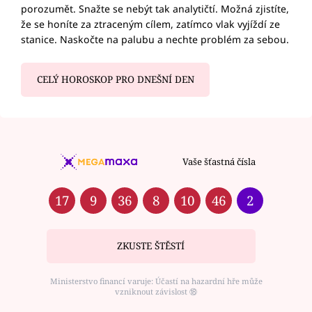
porozumět. Snažte se nebýt tak analytičtí. Možná zjistíte,
že se honíte za ztraceným cílem, zatímco vlak vyjíždí ze
stanice. Naskočte na palubu a nechte problém za sebou.
CELÝ HOROSKOP PRO DNEŠNÍ DEN
Vaše šťastná čísla
17
9
36
8
10
46
2
ZKUSTE ŠTĚSTÍ
Ministerstvo financí varuje: Účastí na hazardní hře může
vzniknout závislost ⑱