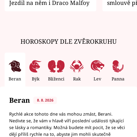
Jezdil na něm i Draco Malfoy
smlouvě př
zemřít
HOROSKOPY DLE ZVĚROKRUHU
Beran
Býk
Blíženci
Rak
Lev
Panna
V
Beran
8. 8. 2026
Rychlé akce tohoto dne vás mohou zmást, Berani.
Nedivte se, že vám v hlavě víří poslední události týkající
se lásky a romantiky. Možná budete mít pocit, že se věci
dějí příliš rychle na to, abyste jim mohli skutečně