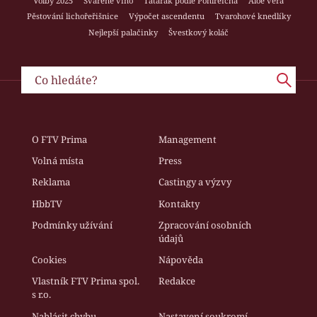
Volby 2025
Svařené víno
Tatarák podle Pohlreicha
Aloe vera
Pěstování lichořeřišnice
Výpočet ascendentu
Tvarohové knedlíky
Nejlepší palačinky
Švestkový koláč
O FTV Prima
Management
Volná místa
Press
Reklama
Castingy a výzvy
HbbTV
Kontakty
Podmínky užívání
Zpracování osobních
údajů
Cookies
Nápověda
Vlastník FTV Prima spol.
Redakce
s r.o.
Nahlásit chybu
Nastavení soukromí