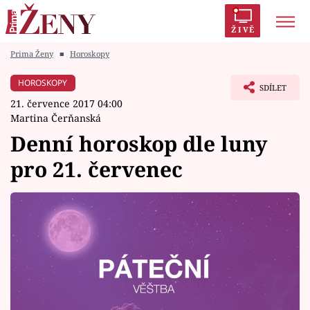
ŽIVĚ
Prima Ženy
■
Horoskopy
Trendy:
Polabí
Inspekce
Prostřeno!
AYTO?
HOROSKOPY
SDÍLET
Módní alarm
Zrádci
Proměny
21. července 2017 04:00
Martina Čerňanská
Denní horoskop dle luny
pro 21. červenec
Témata
Celebrity
Vztahy
Seriály