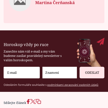
Martina Čerňanská
Horoskop vždy po ruce
Zanechte nám váš e-mail a my vám
budeme zasílat pravidelný newsletter s
vaším horoskopem.
ODESLAT
Odesláním formuláře souhlasíte s
podmínkami zpracování osobních údajů
Sdílejte článek