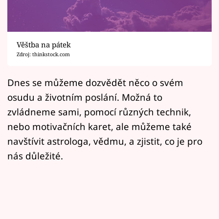
Horoskopy
Sledujte prima+
Věštba na pátek
Filmový festival Karlovy Vary
Zdroj: thinkstock.com
Pořady
Dnes se můžeme dozvědět něco o svém
osudu a životním poslání. Možná to
Mámy sobě
zvládneme sami, pomocí různých technik,
nebo motivačních karet, ale můžeme také
Přihlášení
navštívit astrologa, vědmu, a zjistit, co je pro
nás důležité.
Sledujte nás