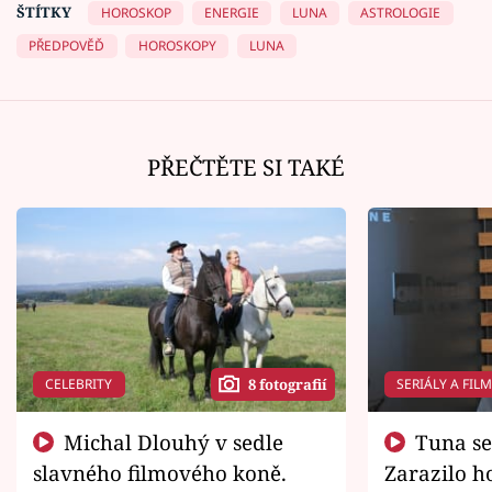
ŠTÍTKY
HOROSKOP
ENERGIE
LUNA
ASTROLOGIE
PŘEDPOVĚĎ
HOROSKOPY
LUNA
PŘEČTĚTE SI TAKÉ
CELEBRITY
SERIÁLY A FIL
8 fotografií
Michal Dlouhý v sedle
Tuna se chtěl vrátit domů.
slavného filmového koně.
Zarazilo ho