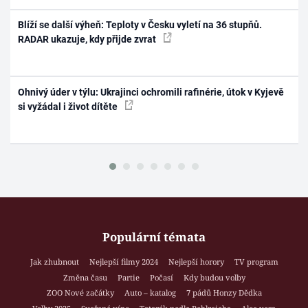
Blíží se další výheň: Teploty v Česku vyletí na 36 stupňů.
RADAR ukazuje, kdy přijde zvrat
Ohnivý úder v týlu: Ukrajinci ochromili rafinérie, útok v Kyjevě
si vyžádal i život dítěte
Populární témata
Jak zhubnout
Nejlepší filmy 2024
Nejlepší horory
TV program
Změna času
Partie
Počasí
Kdy budou volby
ZOO Nové začátky
Auto – katalog
7 pádů Honzy Dědka