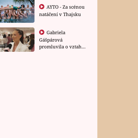
AYTO - Za scénou
natáčení v Thajsku
Gabriela
Gášpárová
promluvila o vztahu
a zakládání rodiny