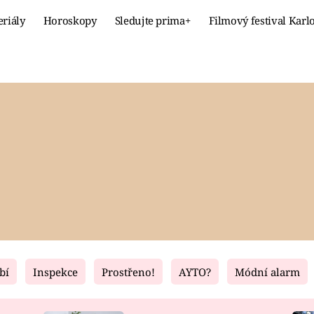
eriály
Horoskopy
Sledujte prima+
Filmový festival Karl
Celebrity
Recept
MÓDA A KRÁSA
HLAVNÍ JÍ
VZTAHY A SEX
SLADKÉ
PRIMA MAMINKA
ZDRAVÉ
bí
Inspekce
Prostřeno!
AYTO?
Módní alarm
Fresh
Living
RECEPTY
BYDLENÍ