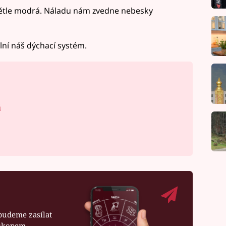
světle modrá. Náladu nám zvedne nebesky
lní náš dýchací systém.
á
budeme zasílat
oskopem.