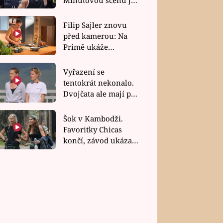
bez dubla
Filip Sajler znovu
před kamerou: Na
Primě ukáže
poctivou kuchyni i
rychlé recepty
Vyřazení se
tentokrát nekonalo.
Dvojčata ale mají po
uzavření třetí etapy
závodu nůž na krku
Šok v Kambodži.
Favoritky Chicas
končí, závod ukázal
svou nejtvrdší tvář