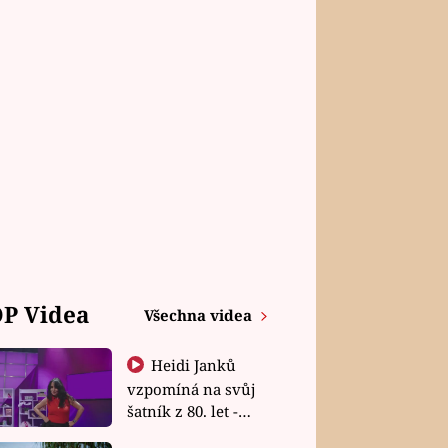
P Videa
Všechna videa
Heidi Janků
vzpomíná na svůj
šatník z 80. let -
Shopaholičky