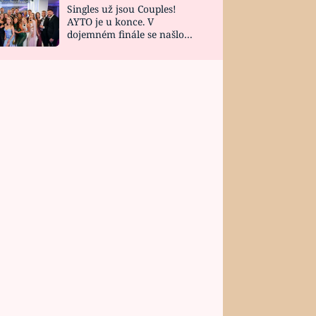
Singles už jsou Couples!
AYTO je u konce. V
dojemném finále se našlo
všech 10 Perfect Matchů