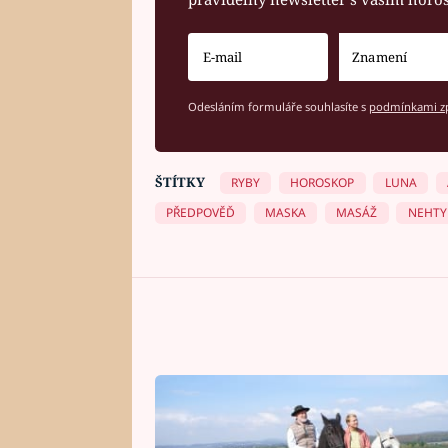
Odesláním formuláře souhlasíte s
podmínkami zp
ŠTÍTKY
RYBY
HOROSKOP
LUNA
PŘEDPOVĚĎ
MASKA
MASÁŽ
NEHTY