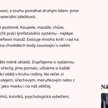
tlivost, a touhu pomáhat druhým lidem. Jsme
teriální záležitosti.
 pozitivně. Koupele, masáže, chůze,
ořit práci lymfatického systému - nejlépe
eflexní masáž. Existuje mnoho knih i rad na
na chodidlech body související s naším
 tělo méně ukládá. Dopřejeme si vydatnou
ořechy, jíme pomalu, užíváme si každé
cí oběd v kruhu rodiny. Na večer si
ím olejem, ořechovým, meruňkovým nebo z
Ná
 jako masku i na náš obličej.
ehtů, kotníků, psychologická vyšetření,