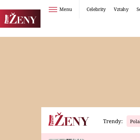
Menu
Celebrity
Vztahy
S
Seriály
Životní styl
ZOO
DIETY A HUBNUTÍ
PROSTŘENO!
CESTOVÁNÍ A
DOVOLENÁ
DUCH
ZDRAVÍ
Trendy:
Pola
Horoskopy
Video
ASTROČLÁNKY
SERIÁLY