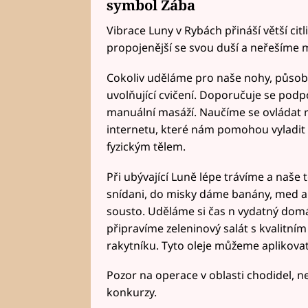
symbol Žába
Vibrace Luny v Rybách přináší větší ci
propojenější se svou duší a neřešíme ma
Cokoliv uděláme pro naše nohy, působí
uvolňující cvičení. Doporučuje se podp
manuální masáží. Naučíme se ovládat r
internetu, které nám pomohou vyladit 
fyzickým tělem.
Při ubývající Luně lépe trávíme a naše
snídani, do misky dáme banány, med a 
sousto. Uděláme si čas n vydatný domá
připravíme zeleninový salát s kvalitn
rakytníku. Tyto oleje můžeme aplikovat
Pozor na operace v oblasti chodidel, n
konkurzy.