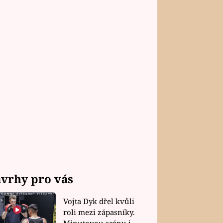
vrhy pro vás
Vojta Dyk dřel kvůli
roli mezi zápasníky.
Minutovou scénu jel