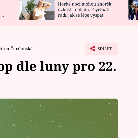
Horké noci mohou zhoršit
NOVINKY
ZAHRADA
úzkost i náladu. Psychiatr
 a
radí, jak se lépe vyspat
VIDEORECEPTY
DESIGN
tina Čerňanská
SDÍLET
p dle luny pro 22.