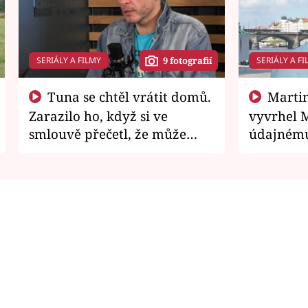
SERIÁLY A FILMY
SERIÁLY A FI
9 fotografií
Tuna se chtěl vrátit domů.
Martin Písařík jako
Zarazilo ho, když si ve
vyvrhel 
smlouvě přečetl, že může
údajnému
zemřít
je v nemil