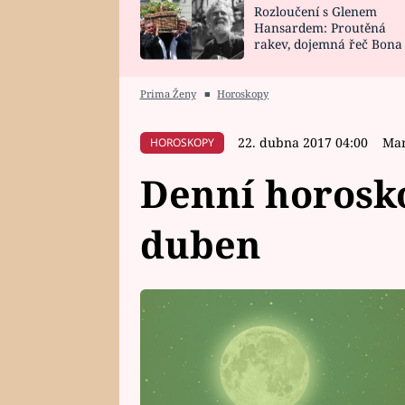
Rozloučení s Glenem
SNÁŘ
CELEBRITY
Hansardem: Proutěná
rakev, dojemná řeč Bona
HOROSKOP NA
VAŘENÍ
zpěv Irglové s Vedderem
ROK 2023
Prima Ženy
■
Horoskopy
22. dubna 2017 04:00
Mar
HOROSKOPY
Denní horosko
duben