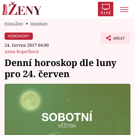
ŽIVĚ
Prima Ženy
■
Horoskopy
Trendy:
Polabí
Inspekce
Prostřeno!
AYTO?
HOROSKOPY
SDÍLET
Módní alarm
Zrádci
Proměny
24. června 2017 04:00
Anna Kopečková
Denní horoskop dle luny
pro 24. červen
Témata
Celebrity
Vztahy
Seriály