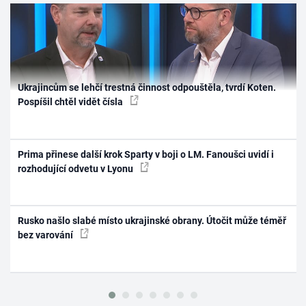
Ukrajincům se lehčí trestná činnost odpouštěla, tvrdí Koten.
Pospíšil chtěl vidět čísla
Prima přinese další krok Sparty v boji o LM. Fanoušci uvidí i
rozhodující odvetu v Lyonu
Rusko našlo slabé místo ukrajinské obrany. Útočit může téměř
bez varování