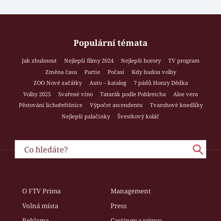
Populární témata
Jak zhubnout
Nejlepší filmy 2024
Nejlepší horory
TV program
Změna času
Partie
Počasí
Kdy budou volby
ZOO Nové začátky
Auto – katalog
7 pádů Honzy Dědka
Volby 2025
Svařené víno
Tatarák podle Pohlreicha
Aloe vera
Pěstování lichořeřišnice
Výpočet ascendentu
Tvarohové knedlíky
Nejlepší palačinky
Švestkový koláč
O FTV Prima
Management
Volná místa
Press
Reklama
Castingy a výzvy