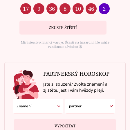
17
9
36
8
10
46
2
ZKUSTE ŠTĚSTÍ
Ministerstvo financí varuje: Účastí na hazardní hře může
vzniknout závislost ⑱
PARTNERSKÝ HOROSKOP
Jste si souzení? Zvolte znamení a
zjistěte, jestli vám hvězdy přejí.
VYPOČÍTAT