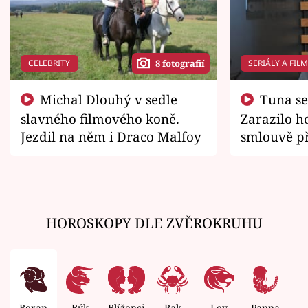
CELEBRITY
SERIÁLY A FIL
8 fotografií
Michal Dlouhý v sedle
Tuna se chtěl vrátit domů.
slavného filmového koně.
Zarazilo ho
Jezdil na něm i Draco Malfoy
smlouvě př
zemřít
HOROSKOPY DLE ZVĚROKRUHU
Beran
Býk
Blíženci
Rak
Lev
Panna
V