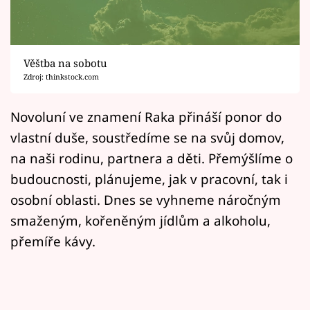
Horoskopy
Sledujte prima+
Věštba na sobotu
Filmový festival Karlovy Vary
Zdroj: thinkstock.com
Pořady
Novoluní ve znamení Raka přináší ponor do
vlastní duše, soustředíme se na svůj domov,
Mámy sobě
na naši rodinu, partnera a děti. Přemýšlíme o
budoucnosti, plánujeme, jak v pracovní, tak i
Přihlášení
osobní oblasti. Dnes se vyhneme náročným
smaženým, kořeněným jídlům a alkoholu,
Sledujte nás
přemíře kávy.