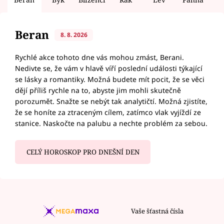
Beran
8. 8. 2026
Rychlé akce tohoto dne vás mohou zmást, Berani.
Nedivte se, že vám v hlavě víří poslední události týkající
se lásky a romantiky. Možná budete mít pocit, že se věci
dějí příliš rychle na to, abyste jim mohli skutečně
porozumět. Snažte se nebýt tak analytičtí. Možná zjistíte,
že se honíte za ztraceným cílem, zatímco vlak vyjíždí ze
stanice. Naskočte na palubu a nechte problém za sebou.
CELÝ HOROSKOP PRO DNEŠNÍ DEN
Vaše šťastná čísla