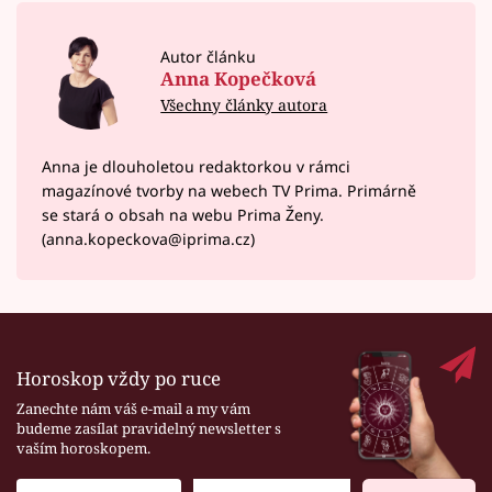
Autor článku
Anna Kopečková
Všechny články autora
Anna je dlouholetou redaktorkou v rámci
magazínové tvorby na webech TV Prima. Primárně
se stará o obsah na webu Prima Ženy.
(anna.kopeckova@iprima.cz)
Horoskop vždy po ruce
Zanechte nám váš e-mail a my vám
budeme zasílat pravidelný newsletter s
vaším horoskopem.