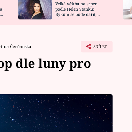
Velká věštba na srpen
NOVINKY
ZAHRADA
a:
podle Helen Stanku:
y
Býkům se bude dařit,
VIDEORECEPTY
DESIGN
Vodnáře čeká jízda
tina Čerňanská
SDÍLET
p dle luny pro