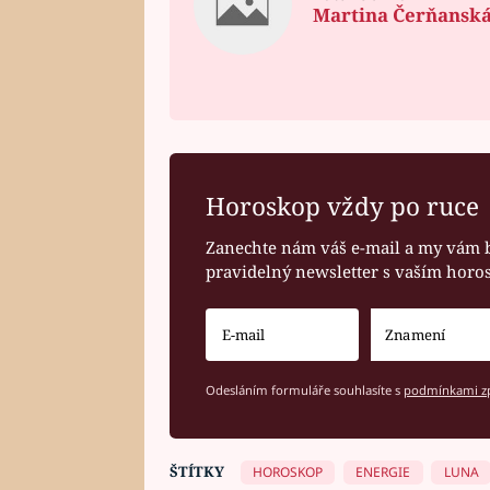
Martina Čerňansk
Horoskop vždy po ruce
Zanechte nám váš e-mail a my vám 
pravidelný newsletter s vaším hor
Odesláním formuláře souhlasíte s
podmínkami zp
ŠTÍTKY
HOROSKOP
ENERGIE
LUNA