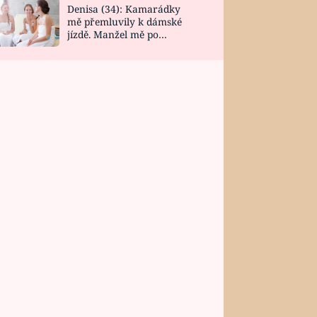
Denisa (34): Kamarádky
mě přemluvily k dámské
jízdě. Manžel mě po
návratu zaskočil