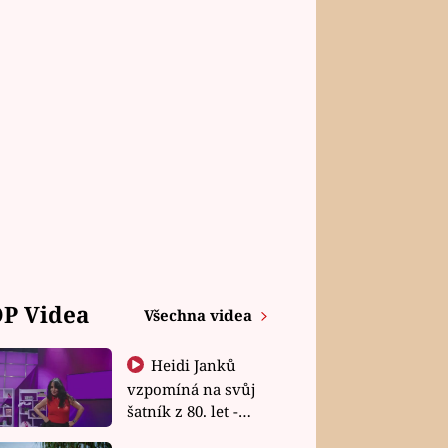
P Videa
Všechna videa
Heidi Janků
vzpomíná na svůj
šatník z 80. let -
Shopaholičky