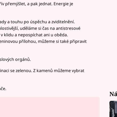
ív přemýšlet, a pak jednat. Energie je
dy a touhu po úspěchu a zviditelnění.
ostivější, uděláme si čas na antistresové
 v klidu a nepospíchat ani u oběda.
ninovou přílohou, můžeme si také připravit
yslových orgánů.
inaci se zelenou. Z kamenů můžeme vybrat
če.
Ná