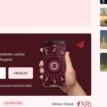
á
budeme zasílat
oskopem.
ODESLAT
racování osobních údajů
ASTROLOGIE
Sdílejte článek