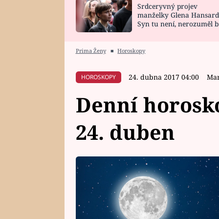
Srdceryvný projev
SNÁŘ
CELEBRITY
manželky Glena Hansard
Syn tu není, nerozuměl b
HOROSKOP NA
VAŘENÍ
tomu, vysvětlila
ROK 2023
Prima Ženy
■
Horoskopy
24. dubna 2017 04:00
Mar
HOROSKOPY
Denní horosko
24. duben