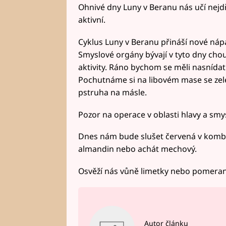
Ohnivé dny Luny v Beranu nás učí nejdř
aktivní.
Cyklus Luny v Beranu přináší nové nápa
Smyslové orgány bývají v tyto dny choul
aktivity. Ráno bychom se měli nasnídat
Pochutnáme si na libovém mase se zele
pstruha na másle.
Pozor na operace v oblasti hlavy a sm
Dnes nám bude slušet červená v komb
almandin nebo achát mechový.
Osvěží nás vůně limetky nebo pomeran
Autor článku