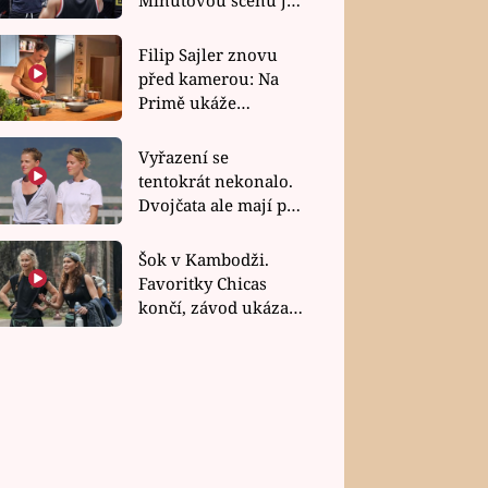
bez dubla
Filip Sajler znovu
před kamerou: Na
Primě ukáže
poctivou kuchyni i
rychlé recepty
Vyřazení se
tentokrát nekonalo.
Dvojčata ale mají po
uzavření třetí etapy
závodu nůž na krku
Šok v Kambodži.
Favoritky Chicas
končí, závod ukázal
svou nejtvrdší tvář