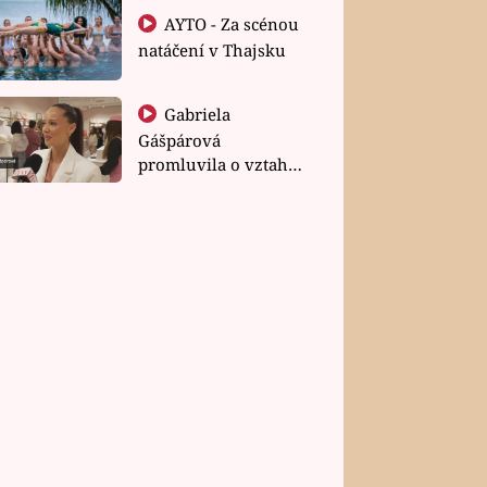
AYTO - Za scénou
natáčení v Thajsku
Gabriela
Gášpárová
promluvila o vztahu
a zakládání rodiny