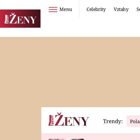
Menu
Celebrity
Vztahy
S
Seriály
Životní styl
ZOO
DIETY A HUBNUTÍ
PROSTŘENO!
CESTOVÁNÍ A
DOVOLENÁ
DUCH
ZDRAVÍ
Trendy:
Pola
Horoskopy
Video
ASTROČLÁNKY
SERIÁLY