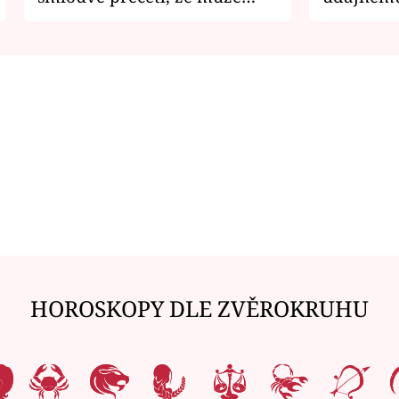
zemřít
je v nemil
HOROSKOPY DLE ZVĚROKRUHU