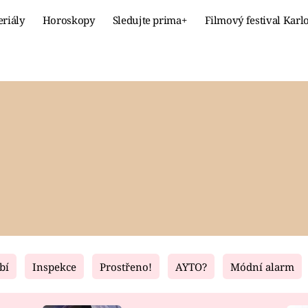
eriály
Horoskopy
Sledujte prima+
Filmový festival Karl
Celebrity
Recept
MÓDA A KRÁSA
HLAVNÍ JÍ
VZTAHY A SEX
SLADKÉ
PRIMA MAMINKA
ZDRAVÉ
bí
Inspekce
Prostřeno!
AYTO?
Módní alarm
Fresh
Living
RECEPTY
BYDLENÍ