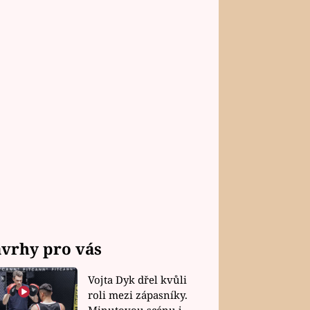
vrhy pro vás
Vojta Dyk dřel kvůli
roli mezi zápasníky.
Minutovou scénu jel