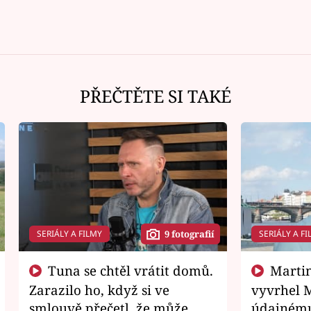
PŘEČTĚTE SI TAKÉ
SERIÁLY A FILMY
SERIÁLY A FI
9 fotografií
Tuna se chtěl vrátit domů.
Martin Písařík jako
Zarazilo ho, když si ve
vyvrhel 
smlouvě přečetl, že může
údajnému