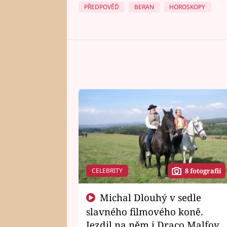
PŘEDPOVĚĎ
BERAN
HOROSKOPY
CELEBRITY
8 fotografií
Michal Dlouhý v sedle
slavného filmového koně.
Jezdil na něm i Draco Malfoy