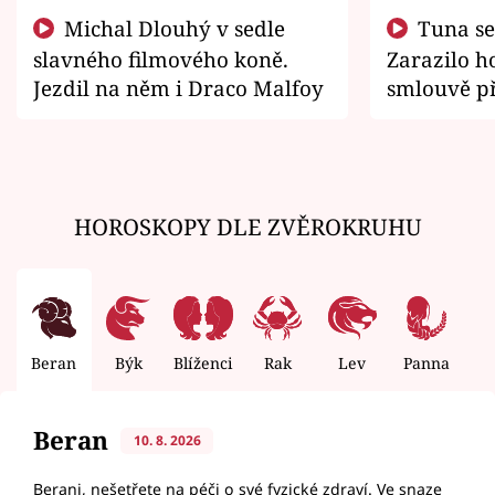
Michal Dlouhý v sedle
Tuna se chtěl vrátit domů.
slavného filmového koně.
Zarazilo ho
Jezdil na něm i Draco Malfoy
smlouvě př
zemřít
HOROSKOPY DLE ZVĚROKRUHU
Beran
Býk
Blíženci
Rak
Lev
Panna
V
Beran
10. 8. 2026
Berani, nešetřete na péči o své fyzické zdraví. Ve snaze