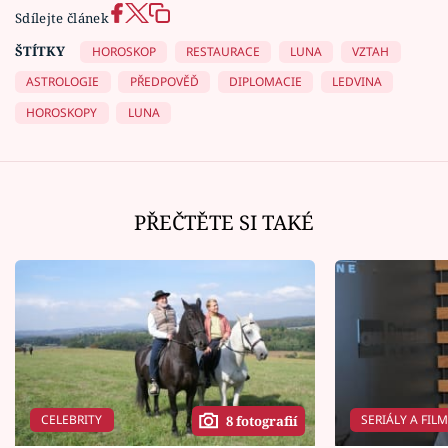
Sdílejte článek
ŠTÍTKY
HOROSKOP
RESTAURACE
LUNA
VZTAH
ASTROLOGIE
PŘEDPOVĚĎ
DIPLOMACIE
LEDVINA
HOROSKOPY
LUNA
PŘEČTĚTE SI TAKÉ
CELEBRITY
SERIÁLY A FIL
8 fotografií