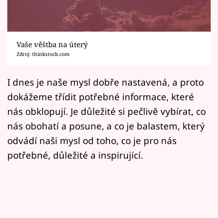
Horoskopy
Sledujte prima+
Vaše věštba na úterý
Filmový festival Karlovy Vary
Zdroj: thinkstock.com
Pořady
I dnes je naše mysl dobře nastavená, a proto
dokážeme třídit potřebné informace, které
Mámy sobě
nás obklopují. Je důležité si pečlivě vybírat, co
nás obohatí a posune, a co je balastem, který
Přihlášení
odvádí naši mysl od toho, co je pro nás
potřebné, důležité a inspirující.
Sledujte nás