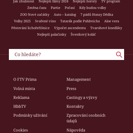
Jak zhubnout
Nejlepší filmy 2024
Nejlepší horory
TV program
Změna času
Partie
Počasí
Kdy budou volby
ZOO Nové začátky
Auto – katalog
7 pádů Honzy Dědka
Volby 2025
Svařené víno
Tatarák podle Pohlreicha
Aloe vera
Pěstování lichořeřišnice
Výpočet ascendentu
Tvarohové knedlíky
Nejlepší palačinky
Švestkový koláč
O FTV Prima
Management
Volná místa
Press
Reklama
Castingy a výzvy
HbbTV
Kontakty
Podmínky užívání
Zpracování osobních
údajů
Cookies
Nápověda