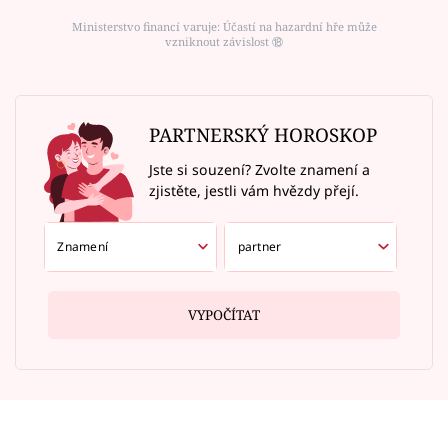
Ministerstvo financí varuje: Účastí na hazardní hře může
vzniknout závislost ⑱
PARTNERSKÝ HOROSKOP
Jste si souzení? Zvolte znamení a
zjistěte, jestli vám hvězdy přejí.
VYPOČÍTAT