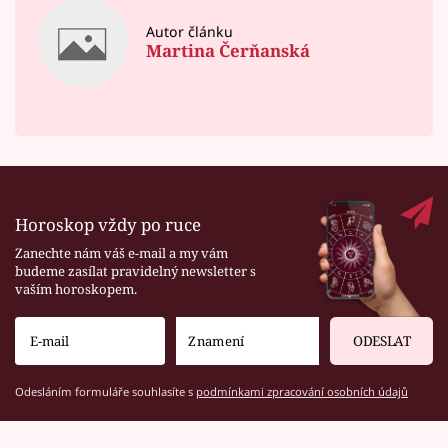
Autor článku
Martina Čerňanská
Horoskop vždy po ruce
Zanechte nám váš e-mail a my vám
budeme zasílat pravidelný newsletter s
vaším horoskopem.
ODESLAT
Odesláním formuláře souhlasíte s
podmínkami zpracování osobních údajů