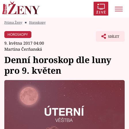
ŽIVĚ
Prima Ženy
■
Horoskopy
Trendy:
Polabí
Inspekce
Prostřeno!
AYTO?
HOROSKOPY
SDÍLET
Módní alarm
Zrádci
Proměny
9. května 2017 04:00
Martina Čerňanská
Denní horoskop dle luny
pro 9. květen
Témata
Celebrity
Vztahy
Seriály