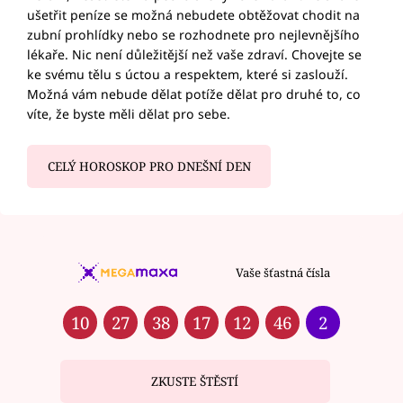
ušetřit peníze se možná nebudete obtěžovat chodit na
zubní prohlídky nebo se rozhodnete pro nejlevnějšího
lékaře. Nic není důležitější než vaše zdraví. Chovejte se
ke svému tělu s úctou a respektem, které si zaslouží.
Možná vám nebude dělat potíže dělat pro druhé to, co
víte, že byste měli dělat pro sebe.
CELÝ HOROSKOP PRO DNEŠNÍ DEN
Vaše šťastná čísla
10
27
38
17
12
46
2
ZKUSTE ŠTĚSTÍ