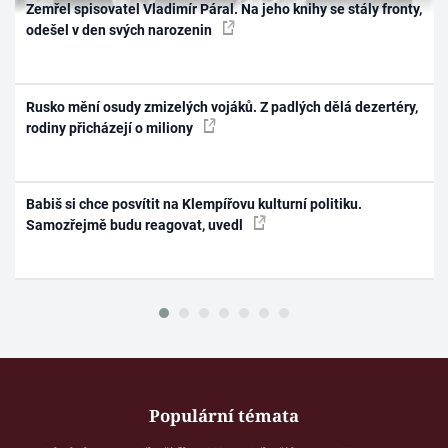
Zemřel spisovatel Vladimír Páral. Na jeho knihy se stály fronty,
odešel v den svých narozenin
Rusko mění osudy zmizelých vojáků. Z padlých dělá dezertéry,
rodiny přicházejí o miliony
Babiš si chce posvítit na Klempířovu kulturní politiku.
Samozřejmě budu reagovat, uvedl
Populární témata