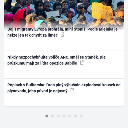
Boj s migranty Evropa prohrála, míní Stoniš. Podle Mlejnka je
nelze jen tak chytit za límec
Nikdy nezpochybňujte voliče ANO, smál se Staněk. Dle
průzkumu mají za lídra opozice Babiše
Poplach v Bulharsku: Dron plný výbušnin explodoval kousek od
plynovodu, jeho původ je nejasný