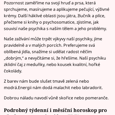
Pozornost zaměříme na svojí hruď a prsa, která
sprchujeme, masírujeme a aplikujeme pečující, výživné
krémy. Další háklivé oblasti jsou játra, žlučník a plíce,
přečteme si knihy o psychosomatice, zjistíme, jak
souvisí naše psychika s naším tělem a jeho problémy.
Naše zažívání může trpět výkyvy naší psychiky, jíme
pravidelně a v malých porcích. Preferujeme svá
oblíbená jídla, snažíme si udělat radost něčím
„dobrým,“ a nevyčítáme si, že hřešíme. Naší psychiku
zklidní čaj z meduňky, nebo kousek kvalitní, hořké
čokolády.
Z barev nám bude slušet tmavě zelená nebo
modrá.Energii nám dodá malachit nebo labradorit.
Dobrou náladu navodí vůně skořice nebo pomeranče.
Podrobný týdenní i měsíční horoskop pro