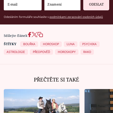
ODESLAT
Odesláním formuláře souhlasíte s
podmínkami zpracování osobních údajů
Sdílejte článek
ŠTÍTKY
BOUŘKA
HOROSKOP
LUNA
PSYCHIKA
ASTROLOGIE
PŘEDPOVĚĎ
HOROSKOPY
RAKO
PŘEČTĚTE SI TAKÉ