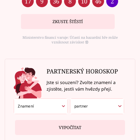
17
9
36
8
10
46
2
ZKUSTE ŠTĚSTÍ
Ministerstvo financí varuje: Účastí na hazardní hře může
vzniknout závislost ⑱
PARTNERSKÝ HOROSKOP
Jste si souzení? Zvolte znamení a
zjistěte, jestli vám hvězdy přejí.
VYPOČÍTAT