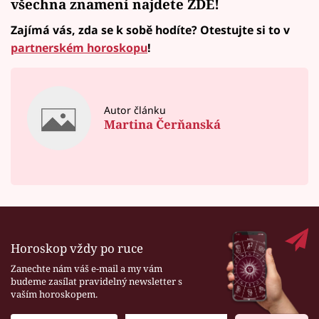
všechna znamení najdete
ZDE!
Zajímá vás, zda se k sobě hodíte? Otestujte si to v
partnerském horoskopu
!
Autor článku
Martina Čerňanská
Horoskop vždy po ruce
Zanechte nám váš e-mail a my vám
budeme zasílat pravidelný newsletter s
vaším horoskopem.