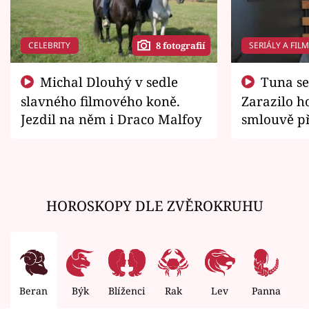
CELEBRITY
SERIÁLY A FIL
8 fotografií
Michal Dlouhý v sedle
Tuna se chtěl vrátit domů.
slavného filmového koně.
Zarazilo ho
Jezdil na něm i Draco Malfoy
smlouvě př
zemřít
HOROSKOPY DLE ZVĚROKRUHU
Beran
Býk
Blíženci
Rak
Lev
Panna
V