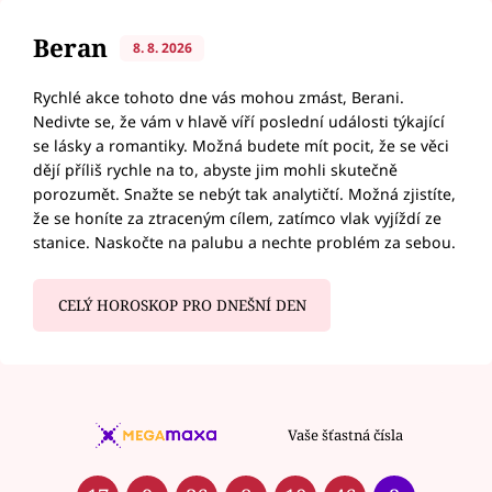
Beran
8. 8. 2026
Rychlé akce tohoto dne vás mohou zmást, Berani.
Nedivte se, že vám v hlavě víří poslední události týkající
se lásky a romantiky. Možná budete mít pocit, že se věci
dějí příliš rychle na to, abyste jim mohli skutečně
porozumět. Snažte se nebýt tak analytičtí. Možná zjistíte,
že se honíte za ztraceným cílem, zatímco vlak vyjíždí ze
stanice. Naskočte na palubu a nechte problém za sebou.
CELÝ HOROSKOP PRO DNEŠNÍ DEN
Vaše šťastná čísla