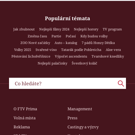
Populární témata
Jak zhubnout
Nejlepší filmy 2024
Nejlepší horory
TV program
Změna času
Partie
Počasí
Kdy budou volby
ZOO Nové začátky
Auto – katalog
7 pádů Honzy Dědka
Volby 2025
Svařené víno
Tatarák podle Pohlreicha
Aloe vera
Pěstování lichořeřišnice
Výpočet ascendentu
Tvarohové knedlíky
Nejlepší palačinky
Švestkový koláč
O FTV Prima
Management
Volná místa
Press
Reklama
Castingy a výzvy