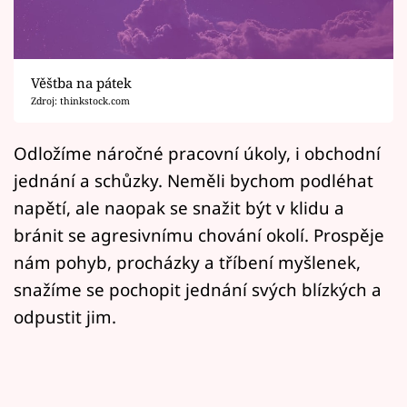
Horoskopy
Sledujte prima+
Věštba na pátek
Filmový festival Karlovy Vary
Zdroj: thinkstock.com
Pořady
Odložíme náročné pracovní úkoly, i obchodní
jednání a schůzky. Neměli bychom podléhat
Mámy sobě
napětí, ale naopak se snažit být v klidu a
bránit se agresivnímu chování okolí. Prospěje
Přihlášení
nám pohyb, procházky a tříbení myšlenek,
snažíme se pochopit jednání svých blízkých a
Sledujte nás
odpustit jim.