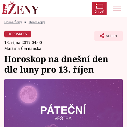
ŽIVĚ
Prima Ženy
■
Horoskopy
Trendy:
Polabí
Inspekce
Prostřeno!
AYTO?
HOROSKOPY
SDÍLET
Módní alarm
Zrádci
Proměny
13. října 2017 04:00
Martina Čerňanská
Horoskop na dnešní den
dle luny pro 13. říjen
Témata
Celebrity
Vztahy
Seriály