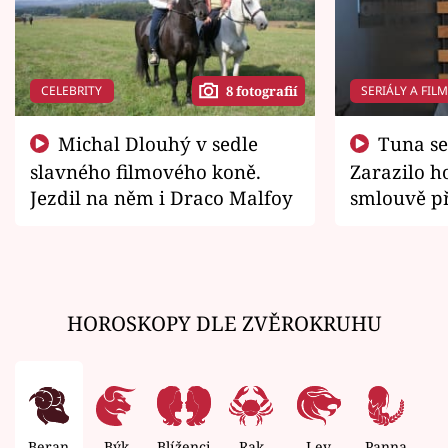
CELEBRITY
SERIÁLY A FIL
8 fotografií
Michal Dlouhý v sedle
Tuna se chtěl vrátit domů.
slavného filmového koně.
Zarazilo ho
Jezdil na něm i Draco Malfoy
smlouvě př
zemřít
HOROSKOPY DLE ZVĚROKRUHU
Beran
Býk
Blíženci
Rak
Lev
Panna
V