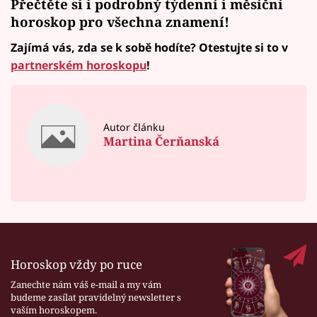
Přečtěte si i podrobný
týdenní i měsíční
horoskop
pro všechna znamení!
Zajímá vás, zda se k sobě hodíte? Otestujte si to v
partnerském horoskopu
!
Autor článku
Martina Čerňanská
Horoskop vždy po ruce
Zanechte nám váš e-mail a my vám
budeme zasílat pravidelný newsletter s
vaším horoskopem.