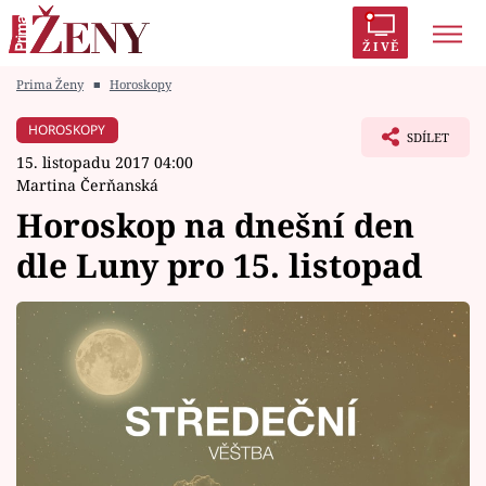
ŽIVĚ
Prima Ženy
■
Horoskopy
Trendy:
Polabí
Inspekce
Prostřeno!
AYTO?
HOROSKOPY
SDÍLET
Módní alarm
Zrádci
Proměny
15. listopadu 2017 04:00
Martina Čerňanská
Horoskop na dnešní den
dle Luny pro 15. listopad
Témata
Celebrity
Vztahy
Seriály