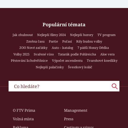
Populární témata
Jak zhubnout
Nejlepší filmy 2024
Nejlepší horory
TV program
Změna času
Partie
Počasí
Kdy budou volby
ZOO Nové začátky
Auto – katalog
7 pádů Honzy Dědka
Volby 2025
Svařené víno
Tatarák podle Pohlreicha
Aloe vera
Pěstování lichořeřišnice
Výpočet ascendentu
Tvarohové knedlíky
Nejlepší palačinky
Švestkový koláč
O FTV Prima
Management
Volná místa
Press
Reklama
Castingy a výzvy