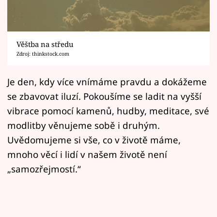
Horoskopy
Sledujte prima+
Věštba na středu
Filmový festival Karlovy Vary
Zdroj: thinkstock.com
Pořady
Je den, kdy více vnímáme pravdu a dokážeme
se zbavovat iluzí. Pokoušíme se ladit na vyšší
Mámy sobě
vibrace pomocí kamenů, hudby, meditace, své
modlitby věnujeme sobě i druhým.
Přihlášení
Uvědomujeme si vše, co v životě máme,
mnoho věcí i lidí v našem životě není
Sledujte nás
„samozřejmostí.“