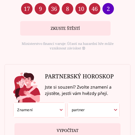
17
9
36
8
10
46
2
ZKUSTE ŠTĚSTÍ
Ministerstvo financí varuje: Účastí na hazardní hře může
vzniknout závislost ⑱
PARTNERSKÝ HOROSKOP
Jste si souzení? Zvolte znamení a
zjistěte, jestli vám hvězdy přejí.
VYPOČÍTAT