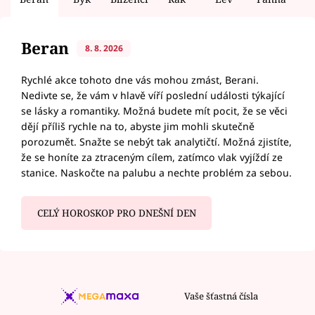
Beran
8. 8. 2026
Rychlé akce tohoto dne vás mohou zmást, Berani.
Nedivte se, že vám v hlavě víří poslední události týkající
se lásky a romantiky. Možná budete mít pocit, že se věci
dějí příliš rychle na to, abyste jim mohli skutečně
porozumět. Snažte se nebýt tak analytičtí. Možná zjistíte,
že se honíte za ztraceným cílem, zatímco vlak vyjíždí ze
stanice. Naskočte na palubu a nechte problém za sebou.
CELÝ HOROSKOP PRO DNEŠNÍ DEN
Vaše šťastná čísla