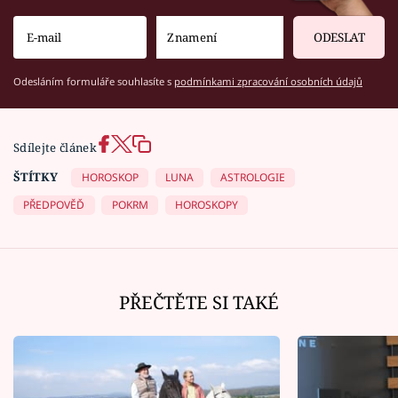
ODESLAT
Odesláním formuláře souhlasíte s
podmínkami zpracování osobních údajů
Sdílejte článek
ŠTÍTKY
HOROSKOP
LUNA
ASTROLOGIE
PŘEDPOVĚĎ
POKRM
HOROSKOPY
PŘEČTĚTE SI TAKÉ