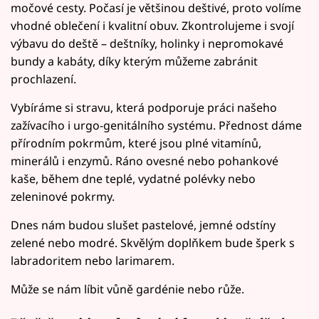
močové cesty. Počasí je většinou deštivé, proto volíme
vhodné oblečení i kvalitní obuv. Zkontrolujeme i svojí
výbavu do deště – deštníky, holinky i nepromokavé
bundy a kabáty, díky kterým můžeme zabránit
prochlazení.
Vybíráme si stravu, která podporuje práci našeho
zažívacího i urgo-genitálního systému. Přednost dáme
přírodním pokrmům, které jsou plné vitamínů,
minerálů i enzymů. Ráno ovesné nebo pohankové
kaše, během dne teplé, vydatné polévky nebo
zeleninové pokrmy.
Dnes nám budou slušet pastelové, jemné odstíny
zelené nebo modré. Skvělým doplňkem bude šperk s
labradoritem nebo larimarem.
Může se nám líbit vůně gardénie nebo růže.